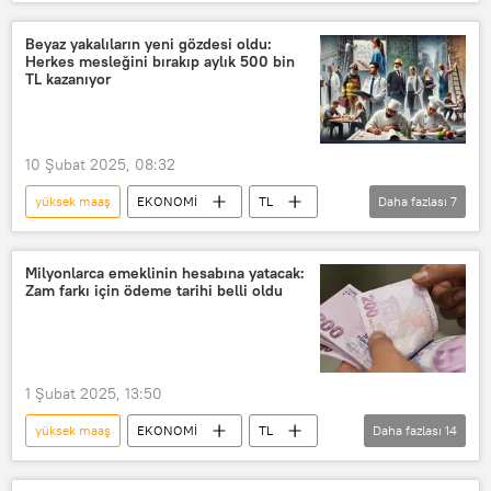
Ankara
İzmir
Brüt maaş
Net maaş
Eşit maaş
Maaş
Beyaz yakalıların yeni gözdesi oldu:
Herkes mesleğini bırakıp aylık 500 bin
maaş krizi
Maaş zammı
TL kazanıyor
maaş farkı
Emekli maaş zam oranı
Konut
toplu konut
10 Şubat 2025, 08:32
Konut satışı
konut fiyatları
yüksek maaş
EKONOMİ
TL
Daha fazlası
7
Konut kredisi
Maaş
Net maaş
meslek
Beyaz yakalı
Emlak
Milyonlarca emeklinin hesabına yatacak:
Zam farkı için ödeme tarihi belli oldu
Emlak Konut
Emlak fiyatları
1 Şubat 2025, 13:50
yüksek maaş
EKONOMİ
TL
Daha fazlası
14
Emekli
Emekli