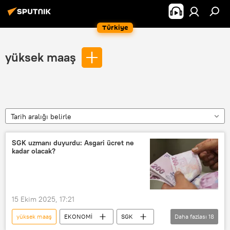
Türkiye
yüksek maaş
Tarih aralığı belirle
SGK uzmanı duyurdu: Asgari ücret ne
kadar olacak?
15 Ekim 2025, 17:21
yüksek maaş
EKONOMİ
SGK
Daha fazlası
18