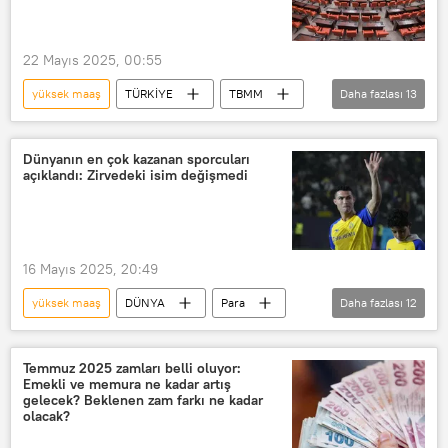
Galatasaray
Galatasaray Spor Kulübü
Futbol
22 Mayıs 2025, 00:55
Türkiye Futbol Federasyonu (TFF)
yüksek maaş
TÜRKİYE
TBMM
Daha fazlası
13
Futbol maçı
TRT
Memur
Memur maaşı
memur alımı
Meclis
Dünyanın en çok kazanan sporcuları
açıklandı: Zirvedeki isim değişmedi
TBMM Meclis Başkanlığı
Meclis Komisyonu
yaş
Maaş
Brüt maaş
Net maaş
16 Mayıs 2025, 20:49
maaş krizi
Maaş zammı
yüksek maaş
DÜNYA
Para
Daha fazlası
12
Gelir
Gelir vergisi
gelir eşitsizliği
gelir dağılımı
Temmuz 2025 zamları belli oluyor:
Emekli ve memura ne kadar artış
aylık gelir
gelecek? Beklenen zam farkı ne kadar
olacak?
Forbes En Zenginler Listesi 2025