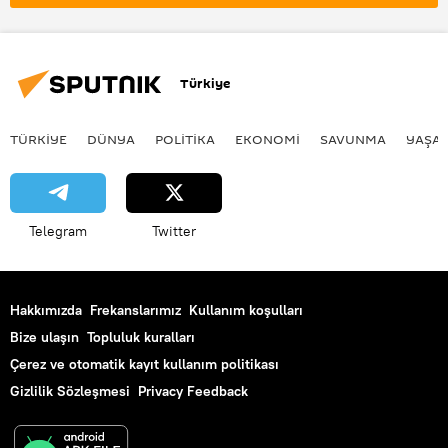
Maaş
Brüt maaş
Net maaş
Eşit maaş
maaş krizi
Emekli maaş zam oranı
Maaş zammı
Türkiye
maaş farkı
kök maaş
promosyon
TÜRKIYE
DÜNYA
POLİTİKA
EKONOMİ
SAVUNMA
YAŞA
Telegram
Twitter
Hakkımızda
Frekanslarımız
Kullanım koşulları
Bize ulaşın
Topluluk kuralları
Çerez ve otomatik kayıt kullanım politikası
Gizlilik Sözleşmesi
Privacy Feedback