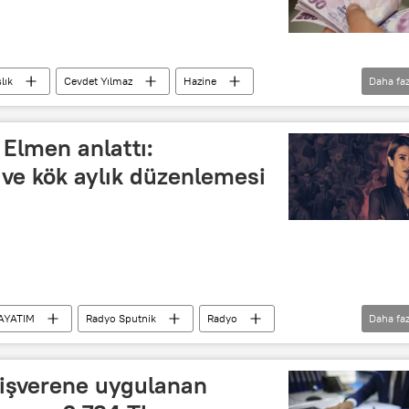
lık
Cevdet Yılmaz
Hazine
Daha faz
Elmen anlattı:
ve kök aylık düzenlemesi
AYATIM
Radyo Sputnik
Radyo
Daha faz
SGK
düzenleme
 işverene uygulanan