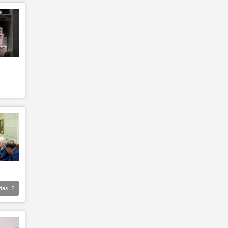
lası
2