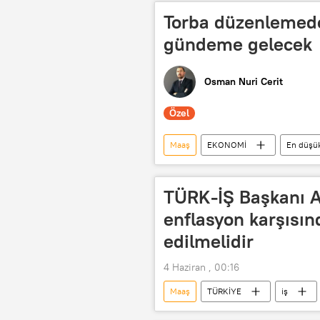
Torba düzenlemede
gündeme gelecek
Osman Nuri Cerit
Özel
Maaş
EKONOMİ
En düşük
TÜRK-İŞ Başkanı At
enflasyon karşısınd
edilmelidir
4 Haziran , 00:16
Maaş
TÜRKİYE
iş
Memur zammı
Memur maaşı