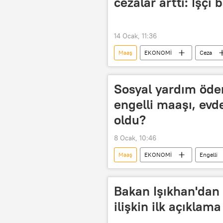
cezalar arttı: İşçi
14 Ocak, 11:36
Maaş
EKONOMİ
Ceza
Sosyal yardım ödeme
engelli maaşı, ev
oldu?
8 Ocak, 10:46
Maaş
EKONOMİ
Engelli
Bakan Işıkhan'dan 
ilişkin ilk açıklama