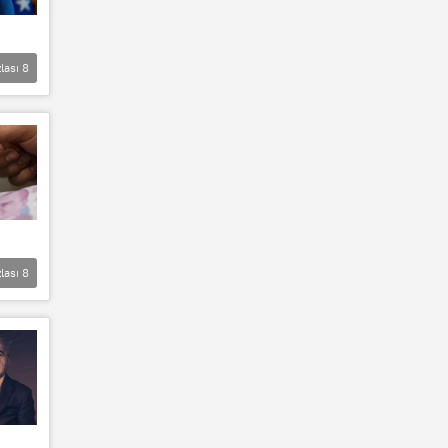
lası
8
lası
8