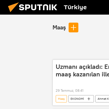
Türkiye
Maaş
Uzmanı açıkladı: 
maaş kazanılan ill
29 Temmuz, 08:41
Maaş
EKONOMİ
Ahmet K