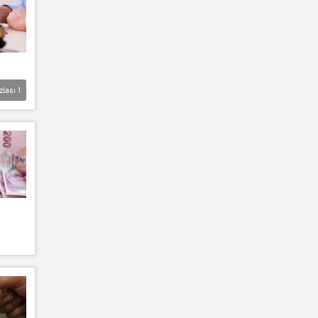
zlası
1