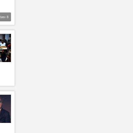
lası
8