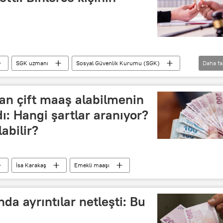
SGK uzmanı
Sosyal Güvenlik Kurumu (SGK)
Daha fa
n çift maaş alabilmenin
adı: Hangi şartlar aranıyor?
abilir?
İsa Karakaş
Emekli maaşı
da ayrıntılar netleşti: Bu