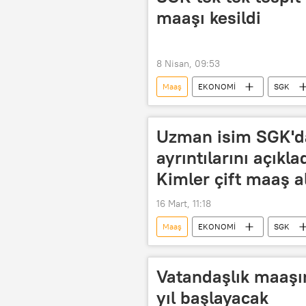
maaşı kesildi
8 Nisan, 09:53
Maaş
EKONOMİ
SGK
Kesinti
Uzman isim SGK'da
ayrıntılarını açıkl
Kimler çift maaş al
16 Mart, 11:18
Maaş
EKONOMİ
SGK
Vatandaşlık maaşın
yıl başlayacak