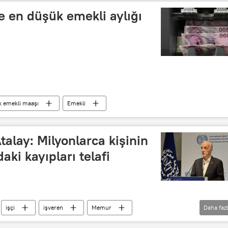
 en düşük emekli aylığı
 emekli maaşı
Emekli
alay: Milyonlarca kişinin
aki kayıpları telafi
işçi
işveren
Memur
Daha faz
memur alımı
en düşük memur maaşı