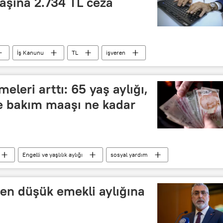
 başına 2.734 TL ceza
İş Kanunu
TL
işveren
leri arttı: 65 yaş aylığı,
de bakım maaşı ne kadar
Engelli ve yaşlılık aylığı
sosyal yardım
en düşük emekli aylığına