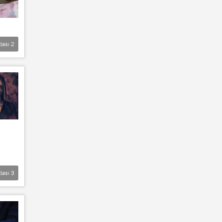
lası
2
lası
3