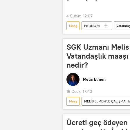
4 Şubat, 12:07
Maaş
EKONOMİ
Vatandaş
Maliye Bakanlığı
TBMM
SGK Uzmanı Melis 
Vatandaşlık maaşı 
nedir?
Melis Elmen
16 Ocak, 17:40
Maaş
MELİS ELMEN'LE ÇALIŞMA H
RADYO
Melis Elmen
Ücreti geç ödeyen