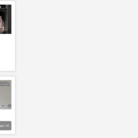
lası
14