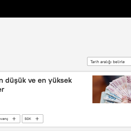
Tarih aralığı belirle
En düşük ve en yüksek
er
ıvanç
SGK