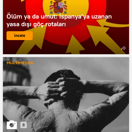
Ölüm ya da umut: İspanya’ya uzanan
yasa dışı göç rotaları
İncele
MULTİMEDYA
8