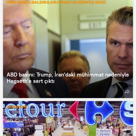
ABD-İSRAİL SALDIRILARI: İRAN VE KÖRFEZ KRİZİ
ABD basını: Trump, İran'daki mühimmat nedeniyle
Hegseth'e sert çıktı
EKONOMİ