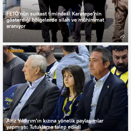
FETÖ'nün suikast timindeki Karatepe'nin
gösterdiği bölgelerde silah ve mühimmat
aranıyor
TÜRKİYE
Aziz Yıldırım'ın kızına yönelik paylaşımlar
yapmıştı: Tutuklama talep edildi