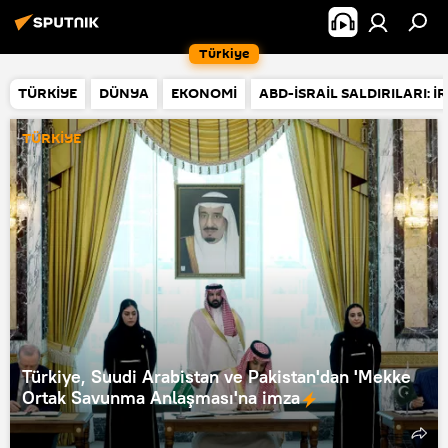
Türkiye
TÜRKİYE
DÜNYA
EKONOMİ
ABD-İSRAİL SALDIRILARI: İ
TÜRKİYE
Türkiye, Suudi Arabistan ve Pakistan'dan 'Mekke
Ortak Savunma Anlaşması'na imza