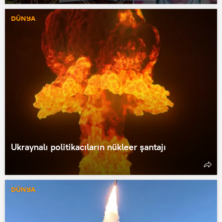
DÜNYA
Ukraynalı politikacıların nükleer şantajı
DÜNYA