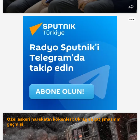
Özel askeri harekatın kökenleri: Ukrayna çatışmasının
geçmişi