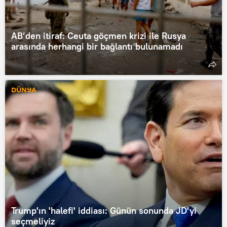
AB’den itiraf: Ceuta göçmen krizi ile Rusya
arasında herhangi bir bağlantı bulunamadı
DÜNYA
Trump'ın 'halefi' iddiası: Günün sonunda JD'yi
seçmeliyiz