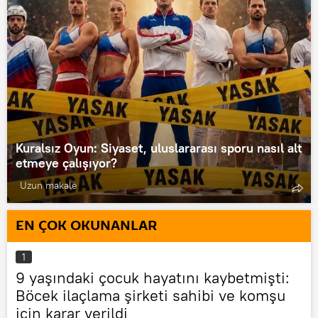
Kuralsız Oyun: Siyaset, uluslararası sporu nasıl alt
etmeye çalışıyor?
Uzun makale
EN ÇOK OKUNANLAR
1
9 yaşındaki çocuk hayatını kaybetmişti:
Böcek ilaçlama şirketi sahibi ve komşu
için karar verildi