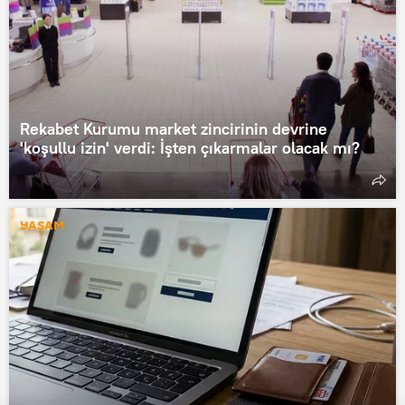
Rekabet Kurumu market zincirinin devrine
'koşullu izin' verdi: İşten çıkarmalar olacak mı?
YAŞAM