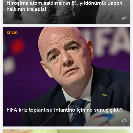
Hiroşima atom saldırısının 81. yıldönümü: Japon
halkının trajedisi
SPOR
FIFA kriz toplantısı: Infantino için ne sonuç çıktı?