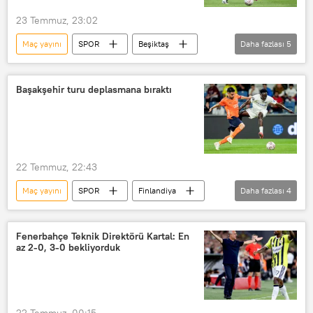
23 Temmuz, 23:02
Maç yayını
SPOR
Beşiktaş
Daha fazlası
5
Avrupa Ligi
UEFA Avrupa Ligi
UEFA Avrupa Ligi Kura Çekimi
Maç
Başakşehir turu deplasmana bıraktı
tarihi maç
22 Temmuz, 22:43
Maç yayını
SPOR
Finlandiya
Daha fazlası
4
İstanbul Başakşehir
Türkiye
Maç
UEFA Avrupa Konferans Ligi
Fenerbahçe Teknik Direktörü Kartal: En
az 2-0, 3-0 bekliyorduk