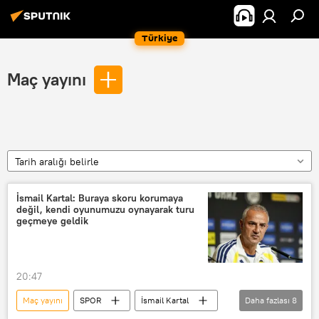
Türkiye
Maç yayını
Tarih aralığı belirle
İsmail Kartal: Buraya skoru korumaya
değil, kendi oyunumuzu oynayarak turu
geçmeye geldik
20:47
Maç yayını
SPOR
İsmail Kartal
Daha fazlası
8