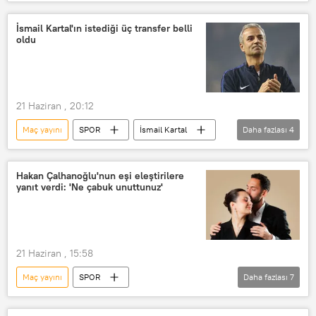
Dünya Kupası
Cristiano Ronaldo
Ronaldo
Maç
tarihi maç
İsmail Kartal'ın istediği üç transfer belli
oldu
Futbol
Futbol maçı
21 Haziran , 20:12
Maç yayını
SPOR
İsmail Kartal
Daha fazlası
4
Fenerbahçe
Fenerbahçe Spor Kulübü
Maç
Transfermarkt
Hakan Çalhanoğlu'nun eşi eleştirilere
yanıt verdi: 'Ne çabuk unuttunuz'
21 Haziran , 15:58
Maç yayını
SPOR
Daha fazlası
7
Hakan Çalhanoğlu