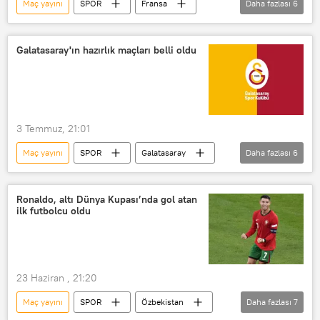
Maç yayını
SPOR
Fransa
Daha fazlası
6
Türkiye
Maç
tarihi maç
Türkiye A Milli Basketbol Takımı
Galatasaray'ın hazırlık maçları belli oldu
Basketbol
Türkiye Basketbol Federasyonu (TBF)
3 Temmuz, 21:01
Maç yayını
SPOR
Galatasaray
Daha fazlası
6
İstanbul
Villarreal
Futbol
Futbol maçı
Ronaldo, altı Dünya Kupası’nda gol atan
ilk futbolcu oldu
Türkiye Futbol Federasyonu
Maç
23 Haziran , 21:20
Maç yayını
SPOR
Özbekistan
Daha fazlası
7