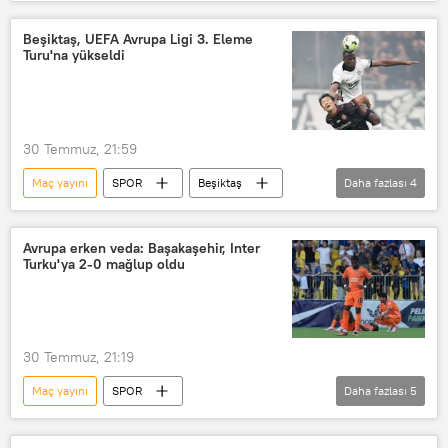
İstanbul
Sturm Graz
Fenerbahçe
Maç
tarihi maç
Beşiktaş, UEFA Avrupa Ligi 3. Eleme
Turu'na yükseldi
Futbol
Futbol maçı
Türkiye Futbol Federasyonu
30 Temmuz, 21:59
Maç yayını
SPOR
Beşiktaş
Daha fazlası
4
Maç
tarihi maç
Şampiyonlar Ligi Kupası
Avrupa erken veda: Başakaşehir, Inter
Turku'ya 2-0 mağlup oldu
UEFA Şampiyonlar Ligi
30 Temmuz, 21:19
Maç yayını
SPOR
Daha fazlası
5
RAMS Başakşehir
Başakşehir