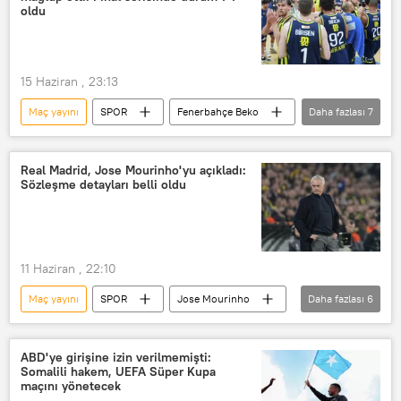
oldu
15 Haziran , 23:13
Maç yayını
SPOR
Fenerbahçe Beko
Daha fazlası
7
Beşiktaş
Maç
tarihi maç
Basketbol
Real Madrid, Jose Mourinho'yu açıkladı:
Sözleşme detayları belli oldu
Türkiye A Milli Basketbol Takımı
Türkiye Basketbol Federasyonu (TBF)
Basketbol Ligi
11 Haziran , 22:10
Maç yayını
SPOR
Jose Mourinho
Daha fazlası
6
Real Madrid
Portekiz
Portekiz milli futbol takımı
Maç
ABD'ye girişine izin verilmemişti:
Somalili hakem, UEFA Süper Kupa
Futbol
Futbol maçı
maçını yönetecek