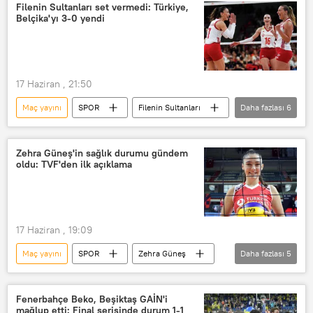
A Milli Futbol Takımı
Dünya Kupası
Filenin Sultanları set vermedi: Türkiye,
Belçika'yı 3-0 yendi
Maç
tarihi maç
Futbol
Futbol maçı
Türkiye Futbol Federasyonu
17 Haziran , 21:50
Maç yayını
SPOR
Filenin Sultanları
Daha fazlası
6
Uluslararası Voleybol Federasyonu (FIVB)
Belçika
Maç
tarihi maç
Zehra Güneş'in sağlık durumu gündem
oldu: TVF'den ilk açıklama
Türkiye A Milli Voleybol Takımı
voleybol
17 Haziran , 19:09
Maç yayını
SPOR
Zehra Güneş
Daha fazlası
5
Türkiye
Türkiye A Milli Voleybol Takımı
Maç
tarihi maç
Sakatlık
Fenerbahçe Beko, Beşiktaş GAİN'i
mağlup etti: Final serisinde durum 1-1