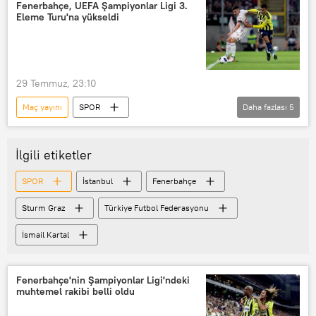
İstanbul Başakşehir
UEFA
Fenerbahçe, UEFA Şampiyonlar Ligi 3.
Eleme Turu'na yükseldi
UEFA Avrupa Konferans Ligi
Maç
29 Temmuz, 23:10
Maç yayını
SPOR
Daha fazlası
5
Anderson Talisca
Fenerbahçe
Maç
tarihi maç
İlgili etiketler
Şampiyonlar Ligi Kupası
SPOR
İstanbul
Fenerbahçe
UEFA Şampiyonlar Ligi
Sturm Graz
Türkiye Futbol Federasyonu
İsmail Kartal
Fenerbahçe'nin Şampiyonlar Ligi'ndeki
muhtemel rakibi belli oldu