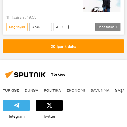
11 Haziran , 19:53
Maç yayını
SPOR
ABD
Daha fazlası
6
Somali
UEFA Süper Kupa
Dünya Kupası
Maç
20 içerik daha
tarihi maç
Hakem
Türkiye
TÜRKIYE
DÜNYA
POLİTİKA
EKONOMİ
SAVUNMA
YAŞA
Telegram
Twitter