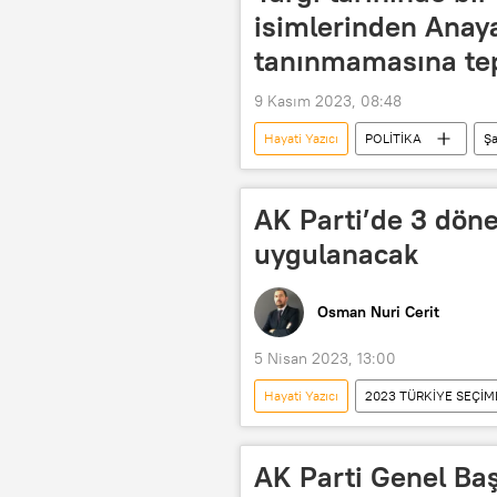
isimlerinden Anay
tanınmamasına te
9 Kasım 2023, 08:48
Hayati Yazıcı
POLİTİKA
Şa
Yargı
Yargı reformu
Anayasa Mahkemesi (AYM)
A
AK Parti’de 3 döne
Hapis cezası
uygulanacak
Osman Nuri Cerit
5 Nisan 2023, 13:00
Hayati Yazıcı
2023 TÜRKİYE SEÇİM
Binali Yıldırım
Mustafa Şento
Milletvekili
Milletvekili adayı
AK Parti Genel Baş