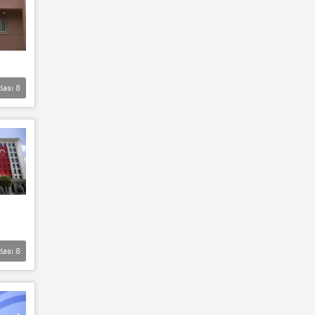
lası
8
lası
8