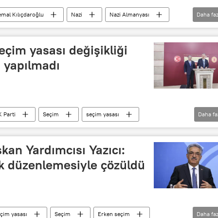
mal Kılıçdaroğlu
Nazi
Nazi Almanyası
Daha faz
Seçim yasası değişikliği
in yapılmadı
 Parti
Seçim
seçim yasası
Daha fa
kan Yardımcısı Yazıcı:
ak düzenlemesiyle çözüldü
çim yasası
Seçim
Erken seçim
Daha faz