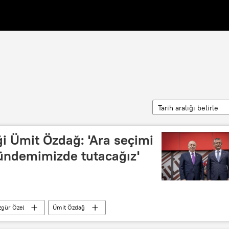
Tarih aralığı belirle
iği Ümit Özdağ: 'Ara seçimi
gündemimizde tutacağız'
gür Özel
Ümit Özdağ