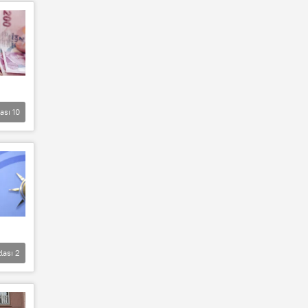
lası
10
lası
2