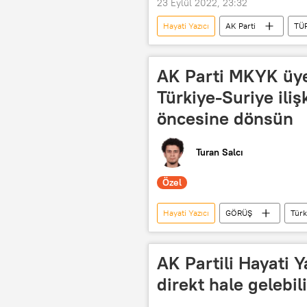
23 Eylül 2022, 23:32
Hayati Yazıcı
AK Parti
TÜ
AK Parti MKYK üye
Türkiye-Suriye iliş
öncesine dönsün
Turan Salcı
Özel
Hayati Yazıcı
GÖRÜŞ
Türk
Şam
Mevlüt Çavuşoğlu
Beşar Esad
AK Partili Hayati Ya
direkt hale gelebili