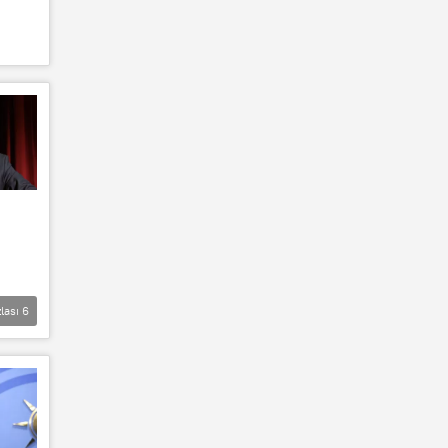
lası
6