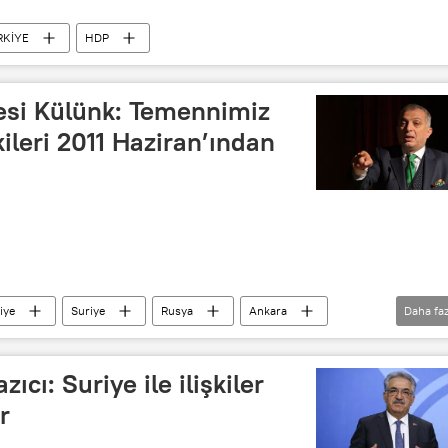
RKİYE
HDP
si Külünk: Temennimiz
kileri 2011 Haziran’ından
iye
Suriye
Rusya
Ankara
Daha faz
Devlet Bahçeli
Metin Külünk
Turan Salcı
zıcı: Suriye ile ilişkiler
r