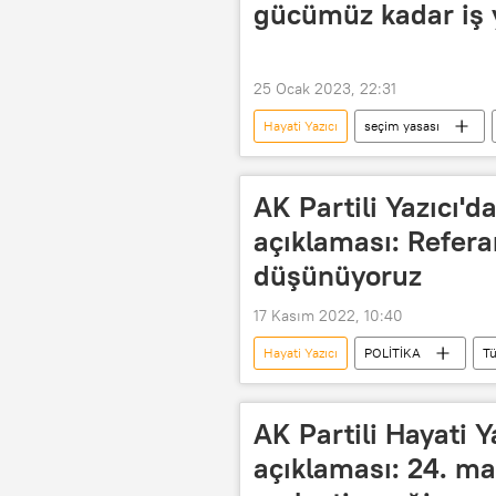
gücümüz kadar iş
25 Ocak 2023, 22:31
Hayati Yazıcı
seçim yasası
AK Partili Yazıcı'd
açıklaması: Refer
düşünüyoruz
17 Kasım 2022, 10:40
Hayati Yazıcı
POLİTİKA
Tü
başörtüsü yasağı
Referandu
AK Partili Hayati 
açıklaması: 24. m