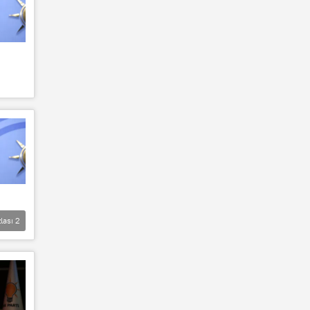
lası
2