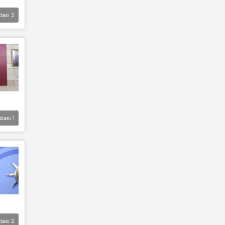
lası
2
zlası
1
lası
2