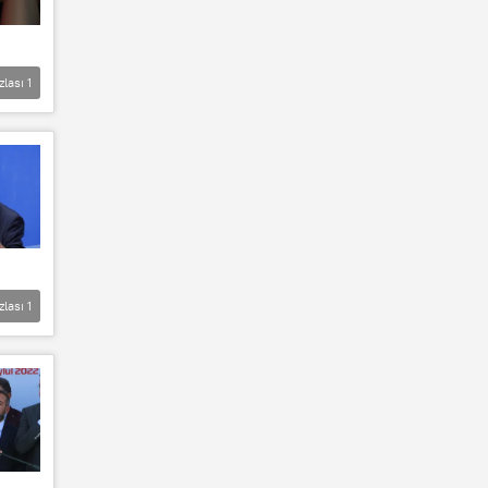
zlası
1
zlası
1