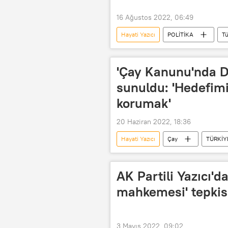
16 Ağustos 2022, 06:49
Hayati Yazıcı
POLİTİKA
Tü
'Çay Kanunu'nda De
sunuldu: 'Hedefimiz
korumak'
20 Haziran 2022, 18:36
Hayati Yazıcı
Çay
TÜRKİY
AK Partili Yazıcı'd
mahkemesi' tepkisi
3 Mayıs 2022, 09:02