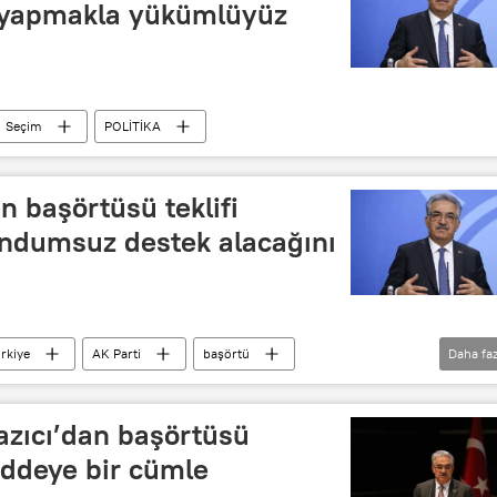
 yapmakla yükümlüyüz
Seçim
POLİTİKA
an başörtüsü teklifi
andumsuz destek alacağını
rkiye
AK Parti
başörtü
Daha faz
m
Yazıcı’dan başörtüsü
addeye bir cümle