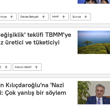
rkiye
Devlet Bahçeli
MHP
Suriye
ğişiklik' teklifi TBMM'ye
 üretici ve tüketiciyi
E
Kanun teklifi
an Kılıçdaroğlu'na 'Nazi
: Çok yanlış bir söylem