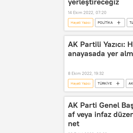
yerleştireceğiz
14 Ekim 2022, 07:20
Hayati Yazıcı
POLİTİKA
Tü
Anayasa değişikliği
AK Partili Yazıcı: 
anayasada yer alm
8 Ekim 2022, 19:32
Hayati Yazıcı
TÜRKİYE
AK
cumhur ittifakı
AK Parti Genel Baş
af veya infaz düze
net