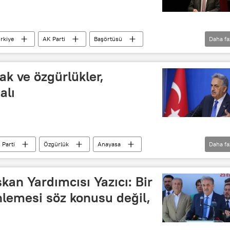
rkiye
AK Parti
Başörtüsü
Daha fa
Hak ve özgürlükler,
alı
 Parti
Özgürlük
Anayasa
Daha fa
kan Yardımcısı Yazıcı: Bir
nlemesi söz konusu değil,