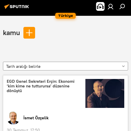
Türkiye
kamu
Tarih aralığı belirle
EGD Genel Sekreteri Erçin: Ekonomi
‘kim kime ne tutturursa’ düzenine
dönüştü
İsmet Özçelik
30 Temmuz, 17:50