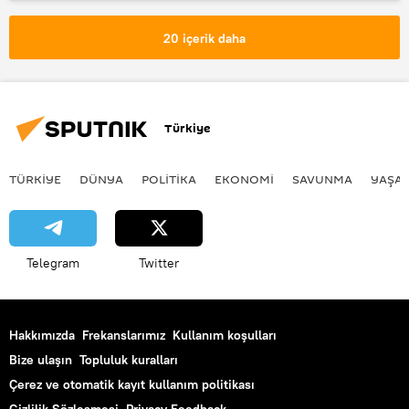
Zam
Türkiye İşçi Sendikaları Konfederasyonu (TÜRK-İŞ)
20 içerik daha
Helal Akreditasyon Kurumu (HAK)
TL
Türkiye
TÜRKIYE
DÜNYA
POLİTİKA
EKONOMİ
SAVUNMA
YAŞA
Telegram
Twitter
Hakkımızda
Frekanslarımız
Kullanım koşulları
Bize ulaşın
Topluluk kuralları
Çerez ve otomatik kayıt kullanım politikası
Gizlilik Sözleşmesi
Privacy Feedback