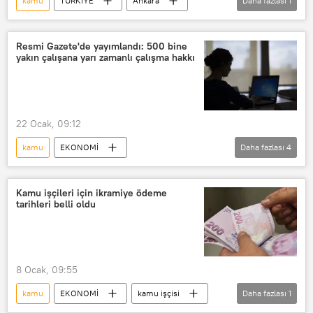
kamu
TÜRKİYE
Ankara
Daha fazlası
1
Maliye Bakanlığı
Resmi Gazete'de yayımlandı: 500 bine
yakın çalışana yarı zamanlı çalışma hakkı
22 Ocak, 09:12
kamu
EKONOMİ
Daha fazlası
4
yarı zamanlı çalışma
Resmi Gazete
Cumhurbaşkanlığı
Kamu işçileri için ikramiye ödeme
tarihleri belli oldu
Savunma Sanayii Başkanlığı
8 Ocak, 09:55
kamu
EKONOMİ
kamu işçisi
Daha fazlası
1