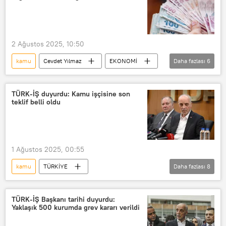
Büro Memur-Sen
memur alımı
2 Ağustos 2025, 10:50
kamu
Cevdet Yılmaz
EKONOMİ
Daha fazlası
6
Maaş
Brüt maaş
Net maaş
Eşit maaş
maaş krizi
TÜRK-İŞ duyurdu: Kamu işçisine son
teklif belli oldu
yüksek maaş
1 Ağustos 2025, 00:55
kamu
TÜRKİYE
Daha fazlası
8
Türkiye İşçi Sendikaları Konfederasyonu (TÜRK-İŞ)
Türkiye
Kamu görevlisi
TÜRK-İŞ Başkanı tarihi duyurdu:
Yaklaşık 500 kurumda grev kararı verildi
kamu borcu
Kamu personeli