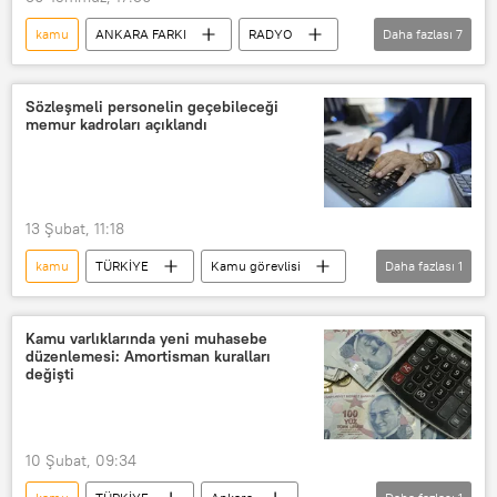
kamu
ANKARA FARKI
RADYO
Daha fazlası
7
Ekonomi
Türkiye Ekonomi Gazetecileri Derneği (EGD)
Sözleşmeli personelin geçebileceği
memur kadroları açıklandı
Enflasyon
Ticaret Bakanlığı
Sanayi
Özel sektör
Kredi
13 Şubat, 11:18
kamu
TÜRKİYE
Kamu görevlisi
Daha fazlası
1
Personel
Kamu varlıklarında yeni muhasebe
düzenlemesi: Amortisman kuralları
değişti
10 Şubat, 09:34