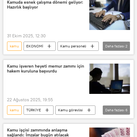
Gazi Mustafa Kemal Atatürk
Kamuda esnek çalışma dönemi geliyor:
Hazırlık başlıyor
Çarşamba
31 Ekim 2025, 12:30
kamu
EKONOMİ
Kamu personeli
Daha fazlası
2
hibrit çalışma
Kamuda esnek çalışma
Kamu işveren heyeti memur zammı için
hakem kuruluna başvurdu
22 Ağustos 2025, 19:55
kamu
TÜRKİYE
Kamu görevlisi
Daha fazlası
6
Memur
Memur-Sen
Memur zammı
Memur maaşı
Kamu işçisi zammında anlaşma
sağlandı: İmzalar bugün atılacak