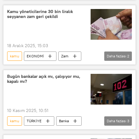
Ödeme
Kamu yöneticilerine 30 bin liralık
seyyanen zam geri çekildi
18 Aralık 2025, 15:03
kamu
EKONOMİ
Zam
Daha fazlası
2
TBMM
AK Parti
Bugün bankalar açık mı, çalışıyor mu,
kapalı mı?
10 Kasım 2025, 10:51
kamu
TÜRKİYE
Banka
Daha fazlası
3
Resmi tatil