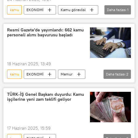
kamu
EKONOMİ
Kamu görevlisi
Daha fazlası
1
vedat ışıkhan
Resmi Gazete'de yayımlandı: 662 kamu
personeli alımı başvurusu başladı
18 Haziran 2025, 13:49
kamu
EKONOMİ
Memur
Daha fazlası
2
Resmi Gazete
Kamu personeli
TÜRK-İŞ Genel Başkanı duyurdu: Kamu
işçilerine yeni zam teklifi geliyor
17 Haziran 2025, 15:59