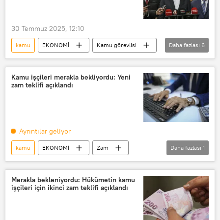
Kamu çalışanı
Kamu işçileri Birliği (ATE)
kamu işçisi
30 Temmuz 2025, 12:10
kamu
EKONOMİ
Kamu görevlisi
Daha fazlası
6
Kamu personeli
Zam
Grev
Türkiye İşçi Sendikaları Konfederasyonu (TÜRK-İŞ)
Kamu işçileri merakla bekliyordu: Yeni
zam teklifi açıklandı
Eti Maden
Zonguldak
Ayrıntılar geliyor
kamu
EKONOMİ
Zam
Daha fazlası
1
Teklif
Merakla bekleniyordu: Hükümetin kamu
işçileri için ikinci zam teklifi açıklandı