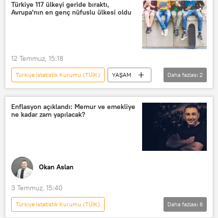
Türkiye 117 ülkeyi geride bıraktı,
Avrupa'nın en genç nüfuslu ülkesi oldu
12 Temmuz, 15:18
Türkiye İstatistik Kurumu (TÜİK)
YAŞAM
Daha fazlası
2
TÜİK
Türkiye
Enflasyon açıklandı: Memur ve emekliye
ne kadar zam yapılacak?
Okan Aslan
3 Temmuz, 15:40
Türkiye İstatistik Kurumu (TÜİK)
Daha fazlası
6