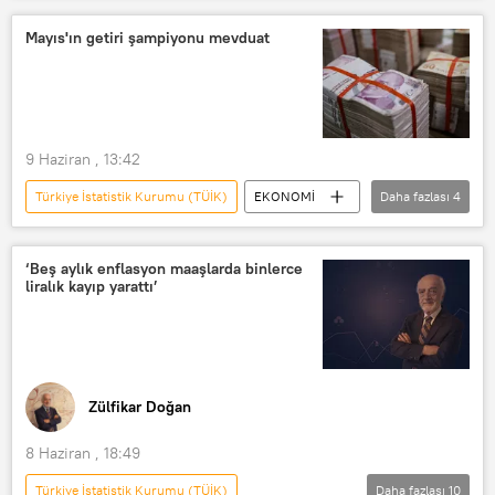
ipotek
Mayıs'ın getiri şampiyonu mevduat
9 Haziran , 13:42
Türkiye İstatistik Kurumu (TÜİK)
EKONOMİ
Daha fazlası
4
TÜİK
Reel getiri
Borsa
Altın
‘Beş aylık enflasyon maaşlarda binlerce
liralık kayıp yarattı’
Zülfikar Doğan
8 Haziran , 18:49
Türkiye İstatistik Kurumu (TÜİK)
Daha fazlası
10