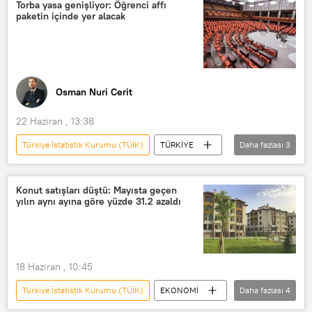
Torba yasa genişliyor: Öğrenci affı
paketin içinde yer alacak
Osman Nuri Cerit
22 Haziran , 13:38
Türkiye İstatistik Kurumu (TÜİK)
TÜRKİYE
Daha fazlası
3
Öğrenci
Öğrenci affı
AK Parti
Konut satışları düştü: Mayısta geçen
yılın aynı ayına göre yüzde 31.2 azaldı
18 Haziran , 10:45
Türkiye İstatistik Kurumu (TÜİK)
EKONOMİ
Daha fazlası
4
Konut
TÜİK
Konut satışı