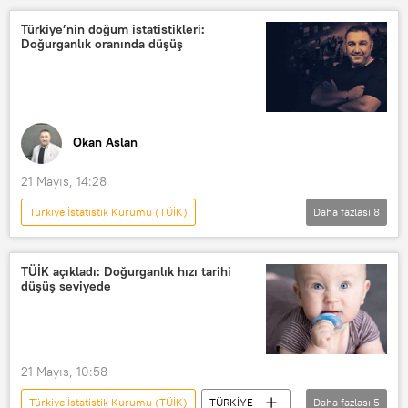
Türkiye’nin doğum istatistikleri:
Doğurganlık oranında düşüş
Okan Aslan
21 Mayıs, 14:28
Türkiye İstatistik Kurumu (TÜİK)
Daha fazlası
8
OKAN ASLAN İLE GÜN ORTASI
Radyo Sputnik
Radyo
TÜİK açıkladı: Doğurganlık hızı tarihi
düşüş seviyede
RADYO
TÜİK
İzmir
Şanlıurfa
Şırnak
21 Mayıs, 10:58
Türkiye İstatistik Kurumu (TÜİK)
TÜRKİYE
Daha fazlası
5