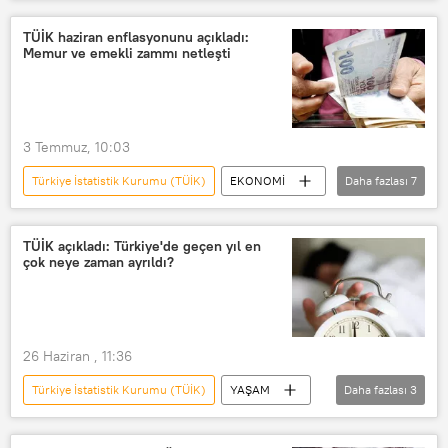
OKAN ASLAN İLE GÜN ORTASI
Radyo Sputnik
Radyo
TÜİK haziran enflasyonunu açıkladı:
Memur ve emekli zammı netleşti
RADYO
TÜİK
Enflasyon
3 Temmuz, 10:03
Türkiye İstatistik Kurumu (TÜİK)
EKONOMİ
Daha fazlası
7
Emekli
Emekli maaşı
En düşük emekli maaşı
TÜİK açıkladı: Türkiye'de geçen yıl en
çok neye zaman ayrıldı?
Emekli maaş zam oranı
Emekli
TÜİK
Bağ-Kur
26 Haziran , 11:36
Türkiye İstatistik Kurumu (TÜİK)
YAŞAM
Daha fazlası
3
Uyku
spor
Araştırma