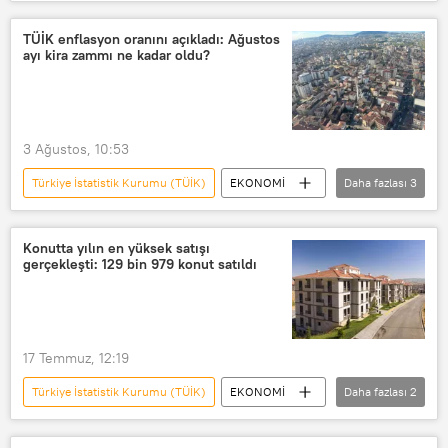
TÜİK
Konut
Konut satışı
Konut kredisi
Emlak Konut
TÜİK enflasyon oranını açıkladı: Ağustos
ayı kira zammı ne kadar oldu?
konut fiyatları
Kira
Kira artış oranı
Kira zam oranı
Kira sözleşmesi
Kira bedeli
3 Ağustos, 10:53
Ağustos
Enflasyon
TÜFE
Türkiye İstatistik Kurumu (TÜİK)
EKONOMİ
Daha fazlası
3
Tüketici Fiyat Endeksi (TÜFE)
Kira
Zam
Kira zam oranı
Konutta yılın en yüksek satışı
gerçekleşti: 129 bin 979 konut satıldı
17 Temmuz, 12:19
Türkiye İstatistik Kurumu (TÜİK)
EKONOMİ
Daha fazlası
2
Türkiye
TÜİK