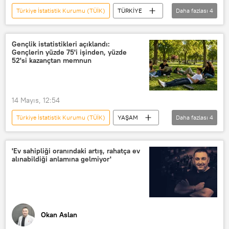
Türkiye İstatistik Kurumu (TÜİK)
TÜRKİYE
Daha fazlası
4
TÜİK
güvenlik kamerası
Ankara
Türkiye
Gençlik istatistikleri açıklandı:
Gençlerin yüzde 75'i işinden, yüzde
52'si kazançtan memnun
14 Mayıs, 12:54
Türkiye İstatistik Kurumu (TÜİK)
YAŞAM
Daha fazlası
4
TÜİK
Genç
genç
Genç işsizlik
'Ev sahipliği oranındaki artış, rahatça ev
alınabildiği anlamına gelmiyor'
Okan Aslan