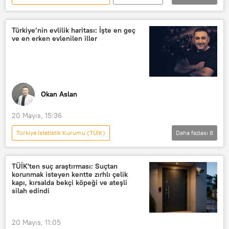
TÜİK
doğum istatistikleri
Bebek
Doğum
Doğum oranı
Türkiye’nin evlilik haritası: İşte en geç
ve en erken evlenilen iller
Okan Aslan
20 Mayıs, 15:36
Türkiye İstatistik Kurumu (TÜİK)
Daha fazlası
8
OKAN ASLAN İLE GÜN ORTASI
Ağrı
Gaziantep
Türkiye
TÜİK
TÜİK'ten suç araştırması: Suçtan
korunmak isteyen kentte zırhlı çelik
Radyo Sputnik
Radyo
kapı, kırsalda bekçi köpeği ve ateşli
silah edindi
RADYO
20 Mayıs, 11:05