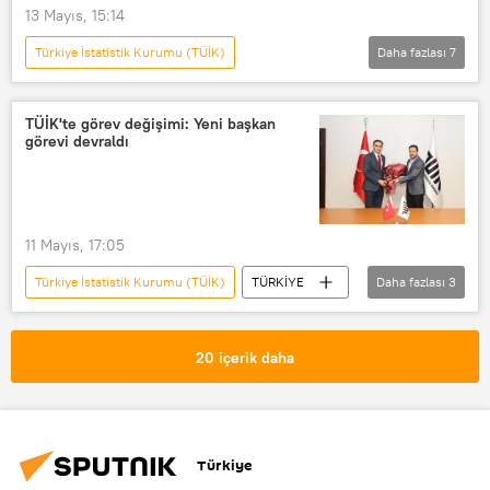
13 Mayıs, 15:14
Türkiye İstatistik Kurumu (TÜİK)
Daha fazlası
7
OKAN ASLAN İLE GÜN ORTASI
Radyo Sputnik
Radyo
TÜİK'te görev değişimi: Yeni başkan
görevi devraldı
RADYO
Ankara
İzmir
İstanbul
11 Mayıs, 17:05
Türkiye İstatistik Kurumu (TÜİK)
TÜRKİYE
Daha fazlası
3
TÜİK
Cumhurbaşkanlığı
Erhan Çetinkaya
20 içerik daha
Türkiye