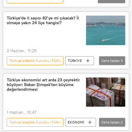
ANKARA'DAN HABER VER
RADYO
Enflasyon
Memur
Emekli
Türkiye'de il sayısı 82'ye mi çıkacak? İl
olmaya yakın 24 ilçe hangisi?
ara zam
Zam
Döviz
Faiz
Ekonomi
2 Haziran , 11:25
Türkiye İstatistik Kurumu (TÜİK)
TÜRKİYE
Daha fazlası
5
Türkiye
il
Midyat
Kahta
Lüleburgaz
Türkiye ekonomisi art arda 23 çeyrektir
büyüyor: Bakan Şimşek'ten büyüme
değerlendirmesi
1 Haziran , 10:47
Türkiye İstatistik Kurumu (TÜİK)
EKONOMİ
Daha fazlası
2
Türkiye
ABD