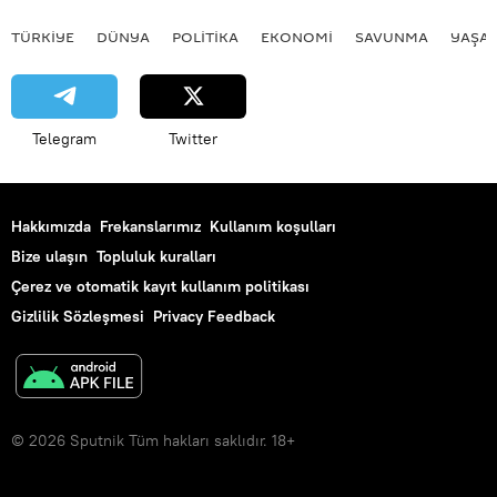
TÜRKIYE
DÜNYA
POLİTİKA
EKONOMİ
SAVUNMA
YAŞA
Telegram
Twitter
Hakkımızda
Frekanslarımız
Kullanım koşulları
Bize ulaşın
Topluluk kuralları
Çerez ve otomatik kayıt kullanım politikası
Gizlilik Sözleşmesi
Privacy Feedback
© 2026 Sputnik Tüm hakları saklıdır. 18+