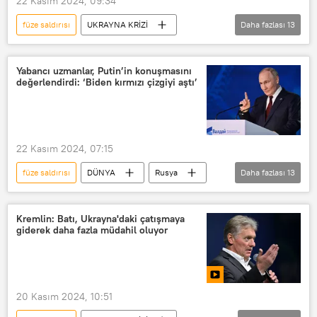
22 Kasım 2024, 09:34
füze saldırısı
UKRAYNA KRİZİ
Daha fazlası
13
İngiltere
Kraliyet Birleşik Hizmetler Enstitüsü’nün (RUSI)
Yabancı uzmanlar, Putin’in konuşmasını
değerlendirdi: ‘Biden kırmızı çizgiyi aştı’
Ukrayna
Ukrayna ordusu
Rusya
Rus ordusu
Batı
ABD
ATACMS
22 Kasım 2024, 07:15
Storm Shadow
uzun menzilli füze
füze saldırısı
DÜNYA
Rusya
Daha fazlası
13
Oreşnik
Vladimir Putin
Vladimir Putin
Ukrayna
Ukrayna krizi
ABD
Kremlin: Batı, Ukrayna'daki çatışmaya
giderek daha fazla müdahil oluyor
uzun menzilli füze
uzman
değerlendirme
yorum
Joe Biden
Donald Trump
20 Kasım 2024, 10:51
ATACMS
Storm Shadow