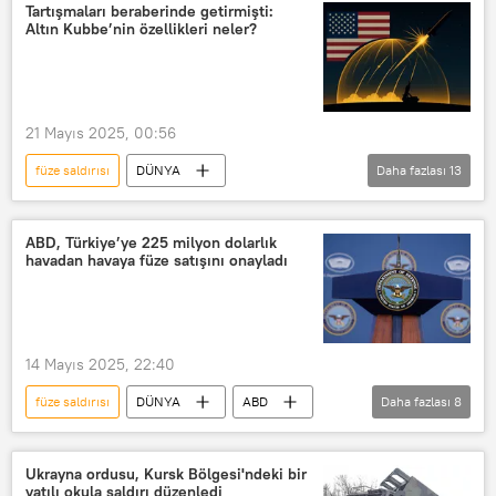
hipersonik füze
Tartışmaları beraberinde getirmişti:
Altın Kubbe’nin özellikleri neler?
21 Mayıs 2025, 00:56
füze saldırısı
DÜNYA
Daha fazlası
13
Altın Kubbe füze savunma sistemi
ABD
ABD Ulusal Güvenlik Konseyi
ABD, Türkiye’ye 225 milyon dolarlık
havadan havaya füze satışını onayladı
ABD ordusu
ABD hegemonyası
Füze
nükleer füze
balistik füze programı
14 Mayıs 2025, 22:40
hipersonik füze
Hipersonik füze
füze saldırısı
DÜNYA
ABD
Daha fazlası
8
Füze denemesi
Füze saldırısı
Türkiye
Türkiye Cumhuriyeti
kıtalararası balistik füze
Füze
Füze denemesi
Ukrayna ordusu, Kursk Bölgesi'ndeki bir
yatılı okula saldırı düzenledi