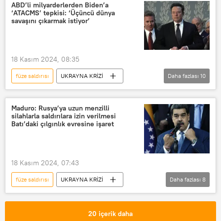
Ukrayna
ATACMS
ABD’li milyarderlerden Biden’a
‘ATACMS’ tepkisi: ‘Üçüncü dünya
uzun menzilli füze
New York Times
savaşını çıkarmak istiyor’
NATO
18 Kasım 2024, 08:35
füze saldırısı
UKRAYNA KRİZİ
Daha fazlası
10
ABD
Elon Musk
Jeffrey Sachs
Joe Biden
Maduro: Rusya’ya uzun menzilli
silahlarla saldırılara izin verilmesi
Ukrayna
uzun menzilli füze
Batı’daki çılgınlık evresine işaret
ATACMS
Donald Trump
3. Dünya Savaşı
Rusya
18 Kasım 2024, 07:43
Vladimir Putin
füze saldırısı
UKRAYNA KRİZİ
Daha fazlası
8
Rusya
Ukrayna
ABD
Joe Biden
uzun menzilli füze
20 içerik daha