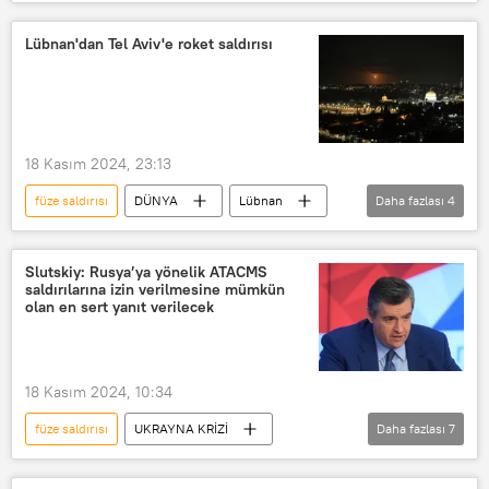
Güney Kore
ABD
Ukrayna
NATO
Savaş
Rusya
uzun menzilli füze
Lübnan'dan Tel Aviv'e roket saldırısı
ATACMS
Dmitriy Peskov
Vladimir Putin
18 Kasım 2024, 23:13
füze saldırısı
DÜNYA
Lübnan
Daha fazlası
4
İsrail
Son dakika
Füze
Roket
Slutskiy: Rusya’ya yönelik ATACMS
saldırılarına izin verilmesine mümkün
olan en sert yanıt verilecek
18 Kasım 2024, 10:34
füze saldırısı
UKRAYNA KRİZİ
Daha fazlası
7
Rusya
Leonid Slutskiy
ABD