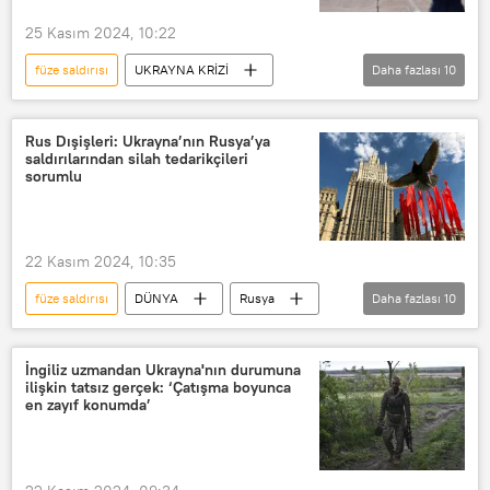
Sergey Lebedev
Nikolayev
25 Kasım 2024, 10:22
Jitomir
Latin Amerika
füze saldırısı
UKRAYNA KRİZİ
Daha fazlası
10
Odessa
Kiev
Hmelnitski
Rusya
Rusya Silahlı Kuvvetleri
Ternopol
Dmitriy Peskov
Rus ordusu
Ukrayna
Rus Dışişleri: Ukrayna’nın Rusya’ya
saldırılarından silah tedarikçileri
Ukrayna ordusu
yeraltı
sorumlu
Sergey Lebedev
Askeri üs
Hava saldırısı
Yabancı militan
22 Kasım 2024, 10:35
Paralı asker
füze saldırısı
DÜNYA
Rusya
Daha fazlası
10
Rusya Dışişleri Bakanlığı
Ukrayna
Batı
ABD
uzun menzilli füze
İngiliz uzmandan Ukrayna'nın durumuna
ilişkin tatsız gerçek: ‘Çatışma boyunca
Oreşnik
Rusya Savunma Bakanlığı
en zayıf konumda’
Vladimir Rogov
Igor Korotçenko
Vladimir Putin