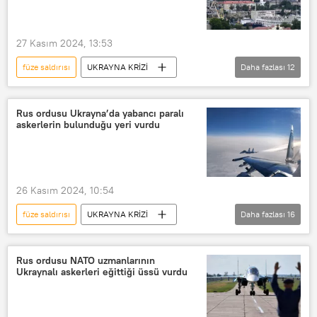
Joe Biden
Vladimir Zelenskiy
27 Kasım 2024, 13:53
füze saldırısı
UKRAYNA KRİZİ
Daha fazlası
12
Rusya
Rusya Savunma Bakanlığı
Rusya Silahlı Kuvvetleri
Rus ordusu
Rus ordusu Ukrayna’da yabancı paralı
askerlerin bulunduğu yeri vurdu
hava savunma
Hava savunma sistemi
Karadeniz
Kırım
Ukrayna
26 Kasım 2024, 10:54
Ukrayna ordusu
füze saldırısı
UKRAYNA KRİZİ
Daha fazlası
16
İnsansız Hava Aracı (İHA)
İHA
Rusya
Rusya Silahlı Kuvvetleri
Füze
Rus ordusu
Ukrayna
Rus ordusu NATO uzmanlarının
Ukraynalı askerleri eğittiği üssü vurdu
Ukrayna ordusu
Yabancı militan
Paralı asker
Hava saldırısı