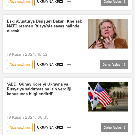
füze saldırısı
UKRAYNA KRİZİ
Daha fazlası
8
HIMARS
Rusya
Kremlin
Dmitriy Peskov
ABD
Eski Avusturya Dışişleri Bakanı Kneissl:
NATO resmen Rusya’yla savaş halinde
Ukrayna
uzun menzilli füze
olacak
ATACMS
New York Times
VİDEO
19 Kasım 2024, 10:52
füze saldırısı
UKRAYNA KRİZİ
Daha fazlası
15
Avusturya
Karin Kneissl
ABD
Ukrayna
Rusya
‘ABD, Güney Kore’yi Ukrayna’ya
Rusya’ya saldırmasına izin verdiği
uzun menzilli füze
ATACMS
konusunda bilgilendirdi’
Donald Trump
ABD ordusu
Avrupa Birliği
19 Kasım 2024, 08:33
The New York Times (NYT)
füze saldırısı
UKRAYNA KRİZİ
Daha fazlası
8
Dmitriy Peskov
Vladimir Putin