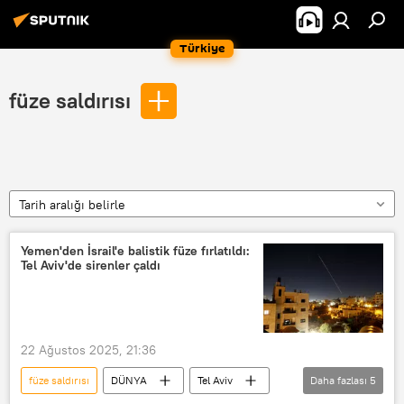
Türkiye
füze saldırısı
Tarih aralığı belirle
Yemen'den İsrail'e balistik füze fırlatıldı:
Tel Aviv'de sirenler çaldı
22 Ağustos 2025, 21:36
füze saldırısı
DÜNYA
Tel Aviv
Daha fazlası
5