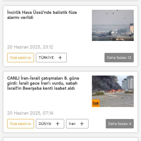
Yemen
İsrail
Ortadoğu
Füze
Füze saldırısı
İncirlik Hava Üssü'nde balistik füze
alarmı verildi
20 Haziran 2025, 23:12
füze saldırısı
TÜRKİYE
Daha fazlası
12
İncirlik Hava Üssü
ABD
Asker
Paralı asker
CANLI İran-İsrail çatışmaları 8. güne
girdi: İsrail gece İran'ı vurdu, sabah
Yabancı asker
Füze
İsrail'in Beerşeba kenti isabet aldı
nükleer füze
balistik füze programı
Füze denemesi
Füze saldırısı
20 Haziran 2025, 07:14
alarm
Kırmızı alarm
füze saldırısı
DÜNYA
İran
Daha fazlası
4
İsrail
Ortadoğu
Çatışma