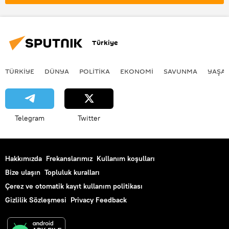
ATACMS
Venezüella
Nicolas Maduro
Donald Trump
Türkiye
TÜRKIYE
DÜNYA
POLİTİKA
EKONOMİ
SAVUNMA
YAŞA
Telegram
Twitter
Hakkımızda
Frekanslarımız
Kullanım koşulları
Bize ulaşın
Topluluk kuralları
Çerez ve otomatik kayıt kullanım politikası
Gizlilik Sözleşmesi
Privacy Feedback