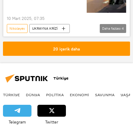
Kırım
Rusya Savunma Bakanlığı
İnsansız Hava Aracı (İHA)
Ukrayna
10 Mart 2025, 07:35
Nikolayev
UKRAYNA KRİZİ
Daha fazlası
4
Ukrayna
Sergey Lebedev
Ukrayna ordusu
Rusya
20 içerik daha
Rus ordusu
Türkiye
TÜRKIYE
DÜNYA
POLİTİKA
EKONOMİ
SAVUNMA
YAŞA
Telegram
Twitter