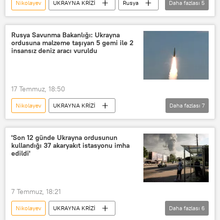
Nikolayev
UKRAYNA KRİZİ
Rusya
Daha fazlası
5
Ukrayna
Odessa
Rusya Savunma Bakanlığı
Rusya Savunma Bakanlığı: Ukrayna
ordusuna malzeme taşıyan 5 gemi ile 2
Rusya Silahlı Kuvvetleri
insansız deniz aracı vuruldu
İnsansız Hava Aracı (İHA)
17 Temmuz, 18:50
Nikolayev
UKRAYNA KRİZİ
Daha fazlası
7
Rusya Savunma Bakanlığı
Rus ordusu
Ukrayna
Odessa
Lancet
'Son 12 günde Ukrayna ordusunun
kullandığı 37 akaryakıt istasyonu imha
Ukrayna Silahlı Kuvvetleri
edildi'
Kuru yük gemisi
7 Temmuz, 18:21
Nikolayev
UKRAYNA KRİZİ
Daha fazlası
6