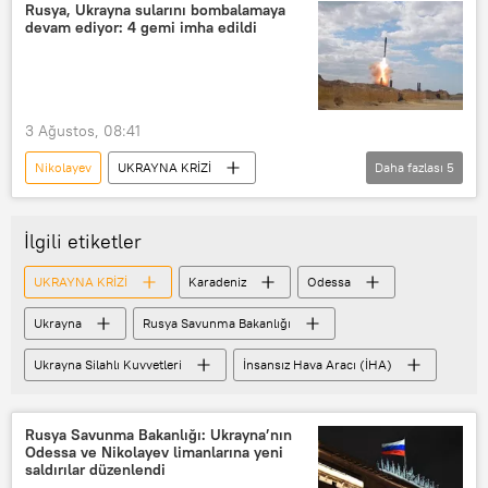
Rus Silahlı Kuvvetleri
Rusya, Ukrayna sularını bombalamaya
devam ediyor: 4 gemi imha edildi
Ukrayna Silahlı Kuvvetleri
Ukrayna
Kiev
Saldırı
Kayıp
3 Ağustos, 08:41
Nikolayev
UKRAYNA KRİZİ
Daha fazlası
5
Ukrayna
Rusya
Karadeniz
Rusya Silahlı Kuvvetleri
İlgili etiketler
Rusya Savunma Bakanlığı
Rus ordusu
UKRAYNA KRİZİ
Karadeniz
Odessa
Ukrayna
Rusya Savunma Bakanlığı
Ukrayna Silahlı Kuvvetleri
İnsansız Hava Aracı (İHA)
Rusya Savunma Bakanlığı: Ukrayna’nın
Odessa ve Nikolayev limanlarına yeni
saldırılar düzenlendi