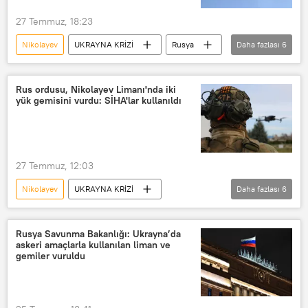
27 Temmuz, 18:23
Nikolayev
UKRAYNA KRİZİ
Rusya
Daha fazlası
6
Rusya Savunma Bakanlığı
Rus Silahlı Kuvvetleri
Ukrayna
Rus ordusu, Nikolayev Limanı'nda iki
yük gemisini vurdu: SİHA'lar kullanıldı
Ukrayna ordusu
Odessa
Çernomorsk
27 Temmuz, 12:03
Nikolayev
UKRAYNA KRİZİ
Daha fazlası
6
Ukrayna
Rusya Savunma Bakanlığı
Rusya Silahlı Kuvvetleri
Rus ordusu
Rusya Savunma Bakanlığı: Ukrayna’da
askeri amaçlarla kullanılan liman ve
Liman
SİHA
Rusya
gemiler vuruldu