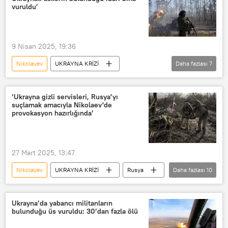
Dnepropetrovsk
Herson
vuruldu’
Hava üssü
Rus ordusu
9 Nisan 2025, 19:36
Nikolayev
UKRAYNA KRİZİ
Daha fazlası
7
Sergey Lebedev
koordinatör
Dnepropetrovsk
Ukrayna
‘Ukrayna gizli servisleri, Rusya'yı
suçlamak amacıyla Nikolaev'de
Rusya
Ukrayna Silahlı Kuvvetleri
provokasyon hazırlığında’
Dmitriy Peskov
27 Mart 2025, 13:47
Nikolayev
UKRAYNA KRİZİ
Rusya
Daha fazlası
10
Direniş
Ukrayna Gizli Servis
Provokasyon
Suçlama
Ukrayna’da yabancı militanların
bulunduğu üs vuruldu: 30’dan fazla ölü
Sputnik
bilgilendirme