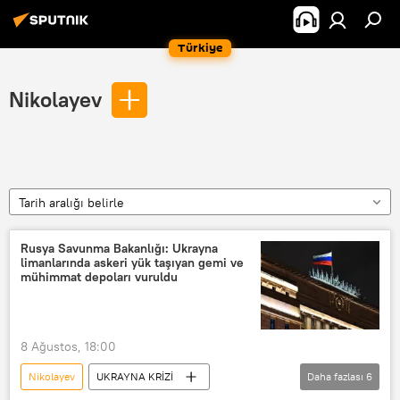
Türkiye
Nikolayev
Tarih aralığı belirle
Rusya Savunma Bakanlığı: Ukrayna
limanlarında askeri yük taşıyan gemi ve
mühimmat depoları vuruldu
8 Ağustos, 18:00
Nikolayev
UKRAYNA KRİZİ
Daha fazlası
6