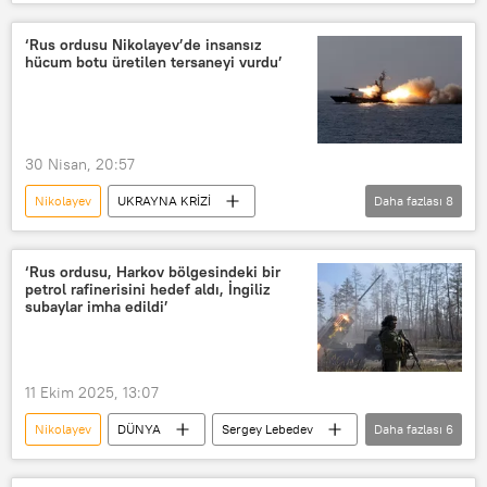
Rusya Savunma Bakanlığı
Ukrayna
Zaporojye
Rusya Silahlı Kuvvetleri
‘Rus ordusu Nikolayev’de insansız
hücum botu üretilen tersaneyi vurdu’
Varyag
İnsansız Hava Aracı (İHA)
30 Nisan, 20:57
Nikolayev
UKRAYNA KRİZİ
Daha fazlası
8
Sergey Lebedev
Ukrayna
Kiev
Rusya
Rus ordusu
‘Rus ordusu, Harkov bölgesindeki bir
petrol rafinerisini hedef aldı, İngiliz
Tersane
Saldırı
subaylar imha edildi’
insansız deniz aracı
11 Ekim 2025, 13:07
Nikolayev
DÜNYA
Sergey Lebedev
Daha fazlası
6
Harkov
Rusya
Rus ordusu