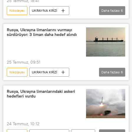
25 Temmuz, 18:41
Nikolayev
UKRAYNA KRİZİ
Daha fazlası
6
Rusya Savunma Bakanlığı
Rus Silahlı Kuvvetleri
Ukrayna
Rusya, Ukrayna limanlarını vurmayı
sürdürüyor: 3 liman daha hedef alındı
Karadeniz
Kuru yük gemisi
Liman
25 Temmuz, 09:51
Nikolayev
UKRAYNA KRİZİ
Daha fazlası
6
Ukrayna
Rusya
Rusya Silahlı Kuvvetleri
Rusya, Ukrayna limanlarındaki askeri
hedefleri vurdu
Rusya Savunma Bakanlığı
İnsansız Hava Aracı (İHA)
Liman
Odessa
24 Temmuz, 10:12