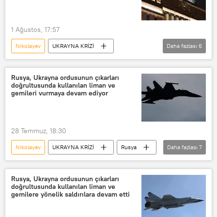
1 Ağustos, 17:57
Nikolayev
UKRAYNA KRİZİ
Daha fazlası
6
Rusya Savunma Bakanlığı
Ukrayna
Saldırı
Odessa
Liman
Rusya, Ukrayna ordusunun çıkarları
doğrultusunda kullanılan liman ve
Rus Silahlı Kuvvetleri
gemileri vurmaya devam ediyor
28 Temmuz, 18:30
Nikolayev
UKRAYNA KRİZİ
Rusya
Daha fazlası
7
Rusya Savunma Bakanlığı
Ukrayna
Odessa
Ukrayna Silahlı Kuvvetleri
Rusya, Ukrayna ordusunun çıkarları
doğrultusunda kullanılan liman ve
Rus Silahlı Kuvvetleri
Ukrayna ordusu
gemilere yönelik saldırılara devam etti
Çernomorsk