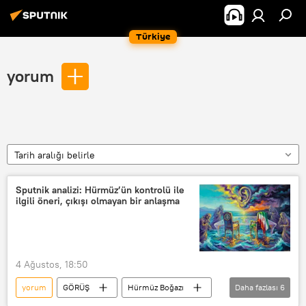
Türkiye
yorum
Tarih aralığı belirle
Sputnik analizi: Hürmüz’ün kontrolü ile
ilgili öneri, çıkışı olmayan bir anlaşma
4 Ağustos, 18:50
yorum
GÖRÜŞ
Hürmüz Boğazı
Daha fazlası
6