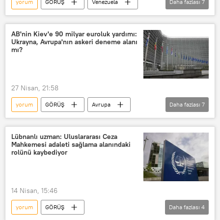
yorum
GÖRÜŞ
Venezuela
Daha fazlası
7
Caracas
UNASUR
ABD
ABD
Kaçırılma
CELAC
AB'nin Kiev'e 90 milyar euroluk yardımı:
Ukrayna, Avrupa'nın askeri deneme alanı
Latin Amerika
mı?
27 Nisan, 21:58
yorum
GÖRÜŞ
Avrupa
Daha fazlası
7
Ukrayna
Kiev
AB
AB
Avrupa Birliği
Yardım
Lübnanlı uzman: Uluslararası Ceza
Mahkemesi adaleti sağlama alanındaki
Rusya
rolünü kaybediyor
14 Nisan, 15:46
yorum
GÖRÜŞ
Daha fazlası
4