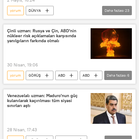
yorum
DÜNYA
Daha fazlası
23
Aleksandr Yakovenko
Benjamin Netanyahu
Çinli uzman: Rusya ve Çin, ABD'nin
nükleer risk açıklamaları karşısında
Rossiya Segodnya
İsrail
yanılgıların farkında olmalı
ABD
İran
Mossad
ABD
Rusya
Hürmüz Boğazı
30 Nisan, 19:06
Türkiye
Çin
Pakistan
yorum
GÖRÜŞ
ABD
ABD
Daha fazlası
6
Analiz
Donald Trump
Çin
Rusya
Nükleer
Beyaz Saray
OPEC
OPEC+
Moskova
Pekin
Sputnik
BAE
Birleşik Arap Emirlikleri (BAE)
Venezuelalı uzman: Maduro'nun güç
kulanılarak kaçırılması tüm siyasi
İran Devrim Muhafızları
sınırları aştı
Benyamin Netanyahu
Ukrayna
28 Nisan, 17:43