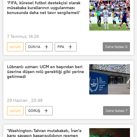
Gazeteci
Yargılama
‘FIFA, küresel futbol destekçisi olarak
müsabaka kurallarının uygulanması
Emmanuel Macron
Ukrayna
konusunda daha net tavır sergilemeli’
Vladimir Zelenskiy
7 Temmuz, 14:26
yorum
DÜNYA
FIFA
Daha fazlası
5
kırmızı kart
uzman
Sputnik
Cristiano Ronaldo
ABD
Lübnanlı uzman: UCM en başından beri
üzerine düşen rolü gerektiği gibi yerine
getirmedi
29 Haziran , 20:48
yorum
GÖRÜŞ
Daha fazlası
7
Uluslararası Ceza Mahkemesi (UCM)
uzman
Analiz
Çifte standart
‘Washington-Tahran mutabakatı, İran'a
karşı savaşın başarısızlığının resmen