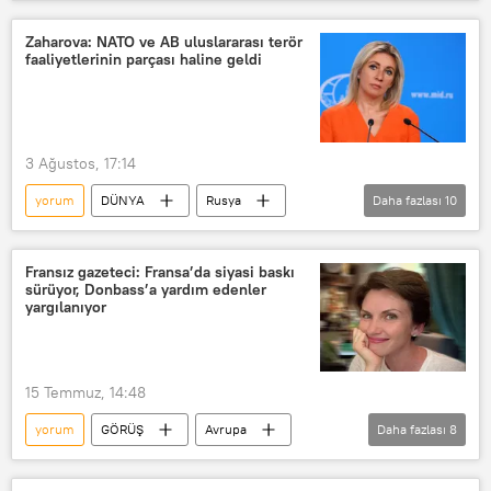
İran
Umman
Sputnik
Tahran
Analiz
Washington
Zaharova: NATO ve AB uluslararası terör
faaliyetlerinin parçası haline geldi
3 Ağustos, 17:14
yorum
DÜNYA
Rusya
Daha fazlası
10
Rusya Dışişleri Bakanlığı
Mariya Zaharova
NATO
AB
Fransız gazeteci: Fransa’da siyasi baskı
sürüyor, Donbass’a yardım edenler
Avrupa Birliği
Avrupa
yargılanıyor
Gelencik
Saldırı
Can kaybı
sivil can kaybı
15 Temmuz, 14:48
yorum
GÖRÜŞ
Avrupa
Daha fazlası
8
Donbass
Fransa
Kiev