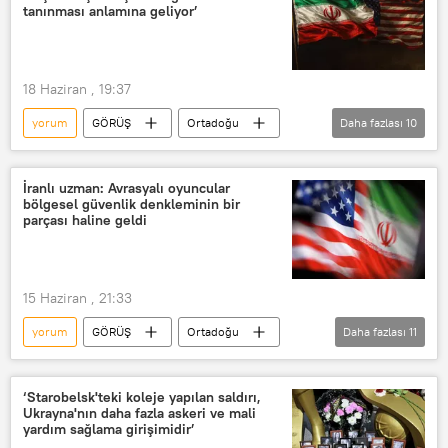
Rusya
Sputnik
Afrika
tanınması anlamına geliyor’
18 Haziran , 19:37
yorum
GÖRÜŞ
Ortadoğu
Daha fazlası
10
ABD
Washington
İran
Tahran
İsrail
İranlı uzman: Avrasyalı oyuncular
bölgesel güvenlik denkleminin bir
Benjamin Netanyahu
Hürmüz Boğazı
parçası haline geldi
Lübnan
Barack Obama
Batı
15 Haziran , 21:33
yorum
GÖRÜŞ
Ortadoğu
Daha fazlası
11
İran
ABD
Rusya
Çin
Donald Trump
‘Starobelsk'teki koleje yapılan saldırı,
Ukrayna'nın daha fazla askeri ve mali
Vladimir Putin
yardım sağlama girişimidir’