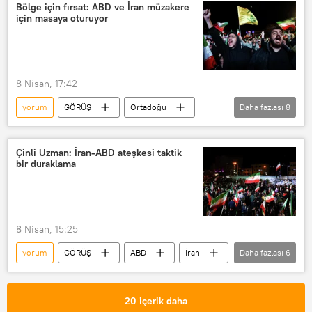
Basra Körfezi
Kara harekatı
Bölge için fırsat: ABD ve İran müzakere
için masaya oturuyor
uzman
8 Nisan, 17:42
yorum
GÖRÜŞ
Ortadoğu
Daha fazlası
8
ABD
İran
Washington
İsrail
İslamabad
Pakistan
Çinli Uzman: İran-ABD ateşkesi taktik
bir duraklama
Tahran
Ateşkes
8 Nisan, 15:25
yorum
GÖRÜŞ
ABD
İran
Daha fazlası
6
İsrail
Pakistan
Ateşkes
Ortadoğu
Lübnan
20 içerik daha