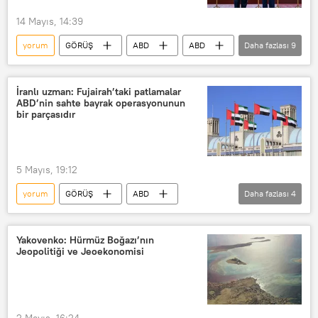
Earl Rasmussen
14 Mayıs, 14:39
yorum
GÖRÜŞ
ABD
ABD
Daha fazlası
9
Donald Trump
Çin
Şi Cinping
İranlı uzman: Fujairah’taki patlamalar
ABD’nin sahte bayrak operasyonunun
Çin Devlet Başkanı Şi Cinping
bir parçasıdır
Görüşme
Müzakere
İstişare
İran
Boeing
5 Mayıs, 19:12
yorum
GÖRÜŞ
ABD
Daha fazlası
4
Basra Körfezi
İran
Sputnik
Sputnik
Yakovenko: Hürmüz Boğazı’nın
Jeopolitiği ve Jeoekonomisi
2 Mayıs, 16:24