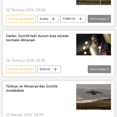
22 Temmuz 2016, 23:00
İncirlik Hava Üssü
Analiz
TÜRKİYE
Daha fazlası
3
ABD
Foreign Policy
ABD Savunma Bakanlığı
Carter: İncirlik’teki durum kısa sürede
normale dönecek
20 Temmuz 2016, 22:18
İncirlik Hava Üssü
DÜNYA
Daha fazlası
5
Haberler
ABD
TÜRKİYE
Ashton Carter
IŞİD
Türkiye ve Almanya’dan İncirlik
mutabakatı
IŞİD karşıtı koalisyon
12 Haziran 2016, 09:05