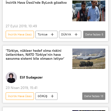
İncirlik Hava Üssü
İncirlik Hava Üssü
İncirlik Hava Üssü'nde ByLock gözaltısı
Tatbikat
27 Eylül 2019, 10:49
İncirlik Hava Üssü
Türkiye
DÜNYA
Daha fazlası
5
Haberler
POLİTİKA
ByLock
FETÖ
Adana
‘Türkiye, nükleer hedef olma riskini
üstlenirken, NATO Türkiye’nin hava
savunma sistemi bile olmasın istiyor’
Elif Sudagezer
23 Nisan 2019, 15:41
İncirlik Hava Üssü
GÖRÜŞ
Daha fazlası
13
Haberler
Türkiye
DÜNYA
TÜRKİYE
NATO
S-400