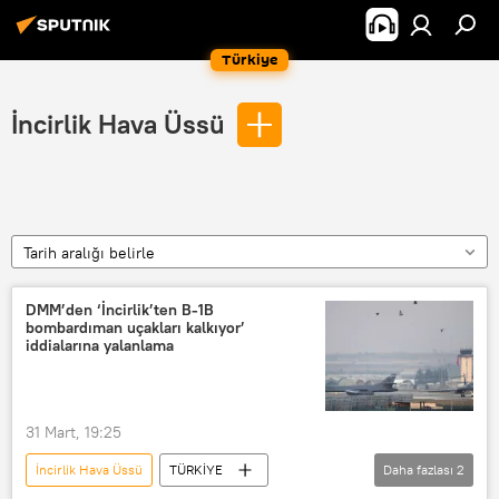
Türkiye
İncirlik Hava Üssü
Tarih aralığı belirle
DMM’den ‘İncirlik’ten B-1B
bombardıman uçakları kalkıyor’
iddialarına yalanlama
31 Mart, 19:25
İncirlik Hava Üssü
TÜRKİYE
Daha fazlası
2