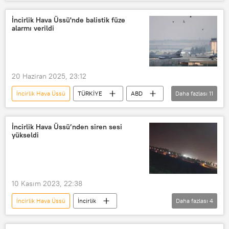
B-1B Lancer
Haberler
İncirlik Hava Üssü'nde balistik füze
alarmı verildi
20 Haziran 2025, 23:12
İncirlik Hava Üssü
TÜRKİYE
ABD
Daha fazlası
11
Asker
Paralı asker
Yabancı asker
Füze
İncirlik Hava Üssü’nden siren sesi
yükseldi
nükleer füze
balistik füze programı
füze saldırısı
Füze denemesi
Füze saldırısı
alarm
10 Kasım 2023, 22:38
Kırmızı alarm
İncirlik Hava Üssü
İncirlik
Daha fazlası
4
TÜRKİYE
Adana