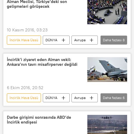
Alman Meclisi, Türkiye’deki son
gelişmeleri görüşecek
Robert Menendez
Rusya
ABD
Beyazıt Karataş
Romanya
Yunanistan
10 Kasım 2016, 03:23
PKK/PYD
IŞİD
İncirlik Hava Üssü
DÜNYA
Avrupa
Daha fazlası
8
Haberler
TÜRKİYE
Almanya
HDP
IŞİD
İncirlik’i ziyaret eden Alman vekil:
Ankara’nın tavrı misafirperver değildi
Cumhuriyet gazetesi
Alman Federal Meclisi
AWACS
6 Ekim 2016, 20:52
İncirlik Hava Üssü
DÜNYA
Avrupa
Daha fazlası
6
Haberler
TÜRKİYE
Almanya
Alexander Neu
Sol Parti
Darbe girişimi sonrasında ABD’de
İncirlik endişesi
misafirperver