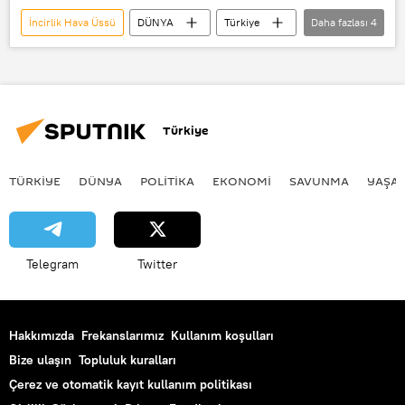
İncirlik Hava Üssü
DÜNYA
Türkiye
Daha fazlası
4
Haberler
Almanya
TÜRKİYE
NATO
Türkiye
TÜRKIYE
DÜNYA
POLİTİKA
EKONOMİ
SAVUNMA
YAŞA
Telegram
Twitter
Hakkımızda
Frekanslarımız
Kullanım koşulları
Bize ulaşın
Topluluk kuralları
Çerez ve otomatik kayıt kullanım politikası