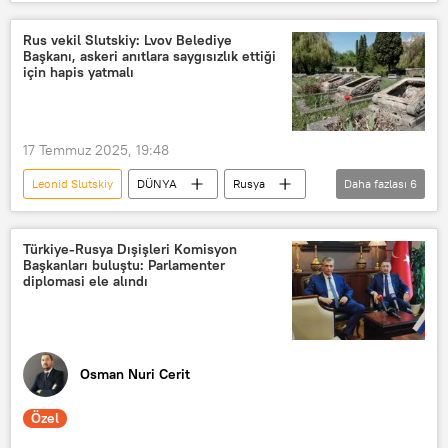
Rusya
Ukrayna
İstanbul
Müzakere
Rusya Devlet Duması
Rus vekil Slutskiy: Lvov Belediye
Başkanı, askeri anıtlara saygısızlık ettiği
Vladimir Medinskiy
için hapis yatmalı
17 Temmuz 2025, 19:48
Leonid Slutskiy
DÜNYA
Rusya
Daha fazlası
6
Duma
Rusya parlamentosunun alt kanadı Duma
Türkiye-Rusya Dışişleri Komisyon
Başkanları buluştu: Parlamenter
Duma Dış İlişkiler Komitesi
Lvov
diplomasi ele alındı
Rusya Devlet Duması
Telegram
Osman Nuri Cerit
Özel