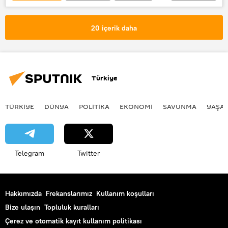
İran
Tahran
Rusya Devlet Duması
Telegram
20 içerik daha
Friedrich Merz
Türkiye
TÜRKIYE
DÜNYA
POLİTİKA
EKONOMİ
SAVUNMA
YAŞA
Telegram
Twitter
Hakkımızda
Frekanslarımız
Kullanım koşulları
Bize ulaşın
Topluluk kuralları
Çerez ve otomatik kayıt kullanım politikası