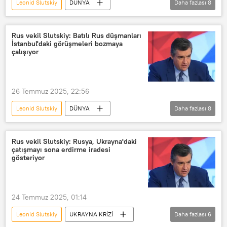
Leonid Slutskiy
DÜNYA
Daha fazlası
8
Rusya Devlet Duması
ABD
Çin
Pekin
Yeni Delhi
Rus vekil Slutskiy: Batılı Rus düşmanları
İstanbul'daki görüşmeleri bozmaya
Hindistan
Yaptırım
çalışıyor
gümrük tarifesi
26 Temmuz 2025, 22:56
Leonid Slutskiy
DÜNYA
Daha fazlası
8
Rusya Devlet Duması
Ukrayna
Polonya
İstanbul
Rus vekil Slutskiy: Rusya, Ukrayna'daki
çatışmayı sona erdirme iradesi
Vladimir Zelenskiy
gösteriyor
Gönüllüler Koalisyonu
Rus Silahlı Kuvvetleri
24 Temmuz 2025, 01:14
Emmanuel Macron
Leonid Slutskiy
UKRAYNA KRİZİ
Daha fazlası
6