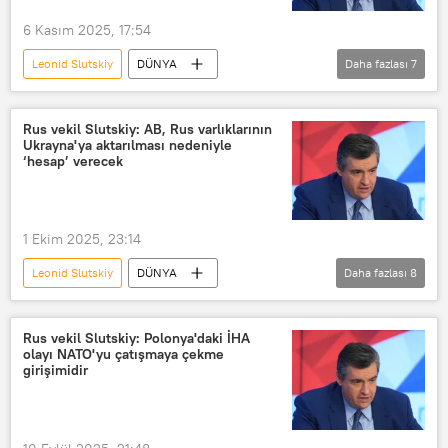
6 Kasım 2025, 17:54
Leonid Slutskiy
DÜNYA
Daha fazlası
7
Rusya Devlet Duması
Mark Rutte
NATO
Rusya
Ukrayna
Rus vekil Slutskiy: AB, Rus varlıklarının
Ukrayna'ya aktarılması nedeniyle
Avrupa
Rusofobik histeri
‘hesap’ verecek
1 Ekim 2025, 23:14
Leonid Slutskiy
DÜNYA
Daha fazlası
8
Rusya Devlet Duması
Brüksel
Avrupa Birliği
AB
Ukrayna
Rus vekil Slutskiy: Polonya'daki İHA
olayı NATO'yu çatışmaya çekme
Rusya
Vladimir Zelenskiy
girişimidir
dondurulmuş Rus varlıkları