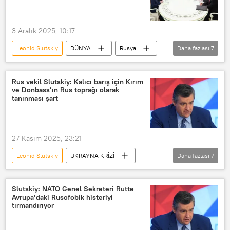
Rusya Devlet Duması
Avrasya
Fransa
Avrupa
Almanya
3 Aralık 2025, 10:17
İngiltere
Vladimir Zelenskiy
Leonid Slutskiy
DÜNYA
Rusya
Daha fazlası
7
Kiev
Ukrayna
Keir Starmer
Vladimir Putin
ABD
LDPR
Friedrich Merz
Steve Witkoff
Emmanuel Macron
Rus vekil Slutskiy: Kalıcı barış için Kırım
ve Donbass’ın Rus toprağı olarak
ABD Özel Temsilcisi Steve Witkoff
tanınması şart
Jared Kushner
Toplantı
Barış
27 Kasım 2025, 23:21
Leonid Slutskiy
UKRAYNA KRİZİ
Daha fazlası
7
Rusya Devlet Duması
LDPR
Donbass
Kırım
Ukrayna
Slutskiy: NATO Genel Sekreteri Rutte
Avrupa’daki Rusofobik histeriyi
Batı
Vladimir Putin
tırmandırıyor