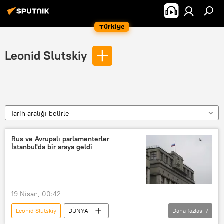
Türkiye
Leonid Slutskiy
Tarih aralığı belirle
Rus ve Avrupalı parlamenterler
İstanbul'da bir araya geldi
19 Nisan, 00:42
Leonid Slutskiy
DÜNYA
Daha fazlası
7