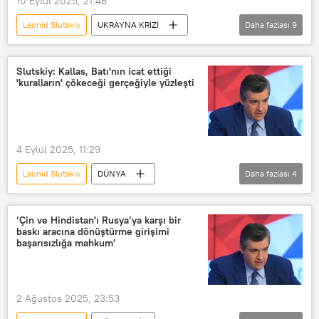
10 Eylül 2025, 21:48
Leonid Slutskiy
UKRAYNA KRİZİ
Daha fazlası
9
Kaja Kallas
Vladimir Zelenskiy
Kiev
Rusya
Brüksel
Slutskiy: Kallas, Batı'nın icat ettiği
'kuralların' çökeceği gerçeğiyle yüzleşti
NATO
AB
Rusya Devlet Duması
Polonya
4 Eylül 2025, 11:29
Leonid Slutskiy
DÜNYA
Daha fazlası
4
Kaja Kallas
Vladimir Putin
Rusya
Batı
AB
‘Çin ve Hindistan'ı Rusya’ya karşı bir
baskı aracına dönüştürme girişimi
başarısızlığa mahkum’
2 Ağustos 2025, 23:53