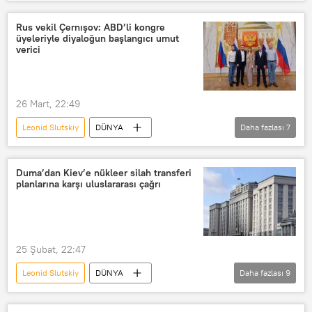
Rusya Devlet Duması
Avrupa Parlamentosu (AP)
Rus vekil Çernışov: ABD’li kongre
üyeleriyle diyaloğun başlangıcı umut
Parlamentolar Arası Birlik (PAB)
verici
İstanbul
Brüksel
Fernand Kartheiser
Rusya
26 Mart, 22:49
Leonid Slutskiy
DÜNYA
Daha fazlası
7
Boris Çernışov
Rusya Devlet Duması
LDPR
ABD
Moskova
Duma’dan Kiev’e nükleer silah transferi
planlarına karşı uluslararası çağrı
Kongre
Zafer Günü
25 Şubat, 22:47
Leonid Slutskiy
DÜNYA
Daha fazlası
9
Rusya Devlet Duması