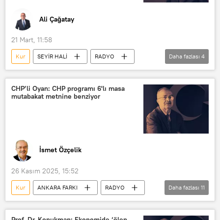
Ali Çağatay
21 Mart, 11:58
Kur
SEYİR HALİ
RADYO
Daha fazlası
4
Plastik cerrahi
Sağlık Bakanlığı
Botoks
Sağlık turizmi
CHP’li Oyan: CHP programı 6'lı masa
mutabakat metnine benziyor
İsmet Özçelik
26 Kasım 2025, 15:52
Kur
ANKARA FARKI
RADYO
Daha fazlası
11
CHP
CHP kurultayı
Kurultay
Ekonomi
Enflasyon
Prof. Dr. Konukman: Ekonomide ‘ölen