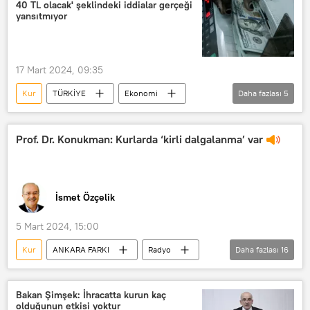
40 TL olacak' şeklindeki iddialar gerçeği
Enflasyon
yansıtmıyor
17 Mart 2024, 09:35
Kur
TÜRKİYE
Ekonomi
Daha fazlası
5
Dolar
Dolar/TL
İletişim Bakanı
Prof. Dr. Konukman: Kurlarda ‘kirli dalgalanma’ var
Dezenformasyonla Mücadele Merkezi
Dezenformasyon
İsmet Özçelik
5 Mart 2024, 15:00
Kur
ANKARA FARKI
Radyo
Daha fazlası
16
RADYO
Ekonomi
Mehmet Şimşek
Merkez Bankası
Bakan Şimşek: İhracatta kurun kaç
olduğunun etkisi yoktur