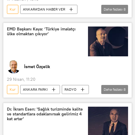
Kur
ANKARA'DAN HABER VER
Daha fazlası
8
RADYO
Milli Eğitim Bakanlığı (MEB)
Çocuk işçi
Sanayi
Kredi
EMD Başkanı Kaya: ‘Türkiye imalatçı
ülke olmaktan çıkıyor’
Finans
Ekonomi
Faiz
İsmet Özçelik
29 Nisan, 11:20
Kur
ANKARA FARKI
RADYO
Daha fazlası
8
Ekonomi
Ekonomi Muhabirleri Derneği (EMD)
Dr. İkram Esen: 'Sağlık turizminde kalite
ve standartlara odaklanırsak gelirimiz 4
Altın
Döviz
Petrol
kat artar'
Doğalgaz
TCMB
Merkez Bankası