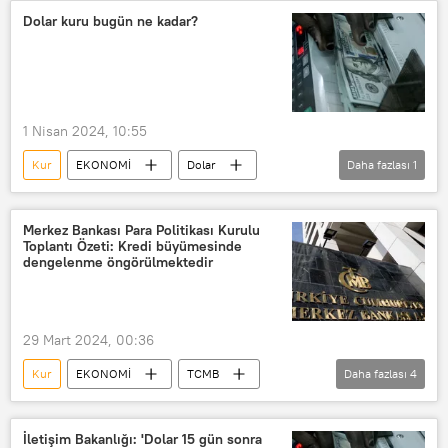
Ekonomi Reform Paketi
Enflasyon
Dolar kuru bugün ne kadar?
Dolar
1 Nisan 2024, 10:55
Kur
EKONOMİ
Dolar
Daha fazlası
1
Dolar/TL
Merkez Bankası Para Politikası Kurulu
Toplantı Özeti: Kredi büyümesinde
dengelenme öngörülmektedir
29 Mart 2024, 00:36
Kur
EKONOMİ
TCMB
Daha fazlası
4
Türkiye Cumhuriyeti Merkez Bankası (TCMB)
Merkez Bankası
PPK
İletişim Bakanlığı: 'Dolar 15 gün sonra