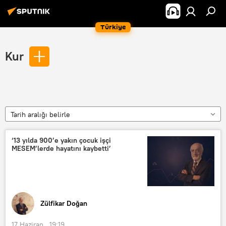
Türkiye
Kur
Tarih aralığı belirle
‘13 yılda 900’e yakın çocuk işçi
MESEM’lerde hayatını kaybetti’
Zülfikar Doğan
17 Haziran , 19:19