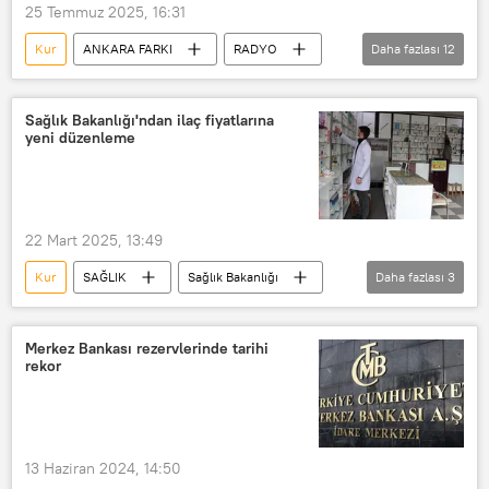
25 Temmuz 2025, 16:31
Kur
ANKARA FARKI
RADYO
Daha fazlası
12
hazır giyim
Konfeksiyon
Dış ticaret
Dış ticaret açığı
Sağlık Bakanlığı'ndan ilaç fiyatlarına
yeni düzenleme
Dolar
Şeref Fayat
Ekonomi
Enflasyon
ihracat
ithalat
Türkiye Odalar ve Borsalar Birliği (TOBB)
22 Mart 2025, 13:49
Radyo Sputnik
Kur
SAĞLIK
Sağlık Bakanlığı
Daha fazlası
3
Eczane
Euro
euro/TL
Merkez Bankası rezervlerinde tarihi
rekor
13 Haziran 2024, 14:50