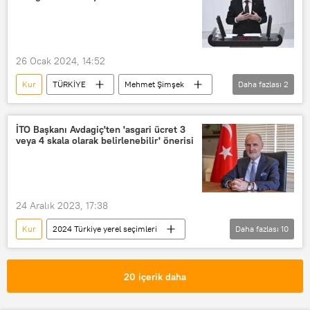
IMF
Kemer sıkma önlemleri
Emekli maaşı
Asgari ücret
Vergi
Orta Vadeli Program (OVP)
26 Ocak 2024, 14:52
ithal ikame
Sanayi
Tarım
Kur
TÜRKİYE
Mehmet Şimşek
Daha fazlası
2
Hazine ve Maliye Bakanlığı
Döviz
Dolar
Döviz
Enflasyon
İTO Başkanı Avdagiç'ten 'asgari ücret 3
veya 4 skala olarak belirlenebilir' önerisi
24 Aralık 2023, 17:38
Kur
2024 Türkiye yerel seçimleri
Daha fazlası
10
İstanbul Ticaret Odası (İTO)
Şekib Avdagiç
İstanbul
20 içerik daha
Asgari ücret