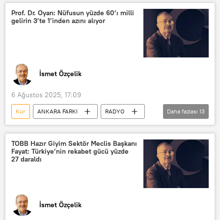
Kur Korumalı TL Mevduat
sabit kur
Prof. Dr. Oyan: Nüfusun yüzde 60’ı milli
gelirin 3’te 1’inden azını alıyor
Banka
banka hesabı
banka kartı
Banka desteği
İsmet Özçelik
6 Ağustos 2025, 17:09
Kur
ANKARA FARKI
RADYO
Daha fazlası
13
Radyo Sputnik
Ekonomi
Enflasyon
Tarım
Çiftçi
TOBB Hazır Giyim Sektör Meclis Başkanı
Fayat: Türkiye’nin rekabet gücü yüzde
Sanayi
Kredi
Faiz
27 daraldı
Döviz
Dolar
ÖTV
Sermaye
TÜİK
İsmet Özçelik