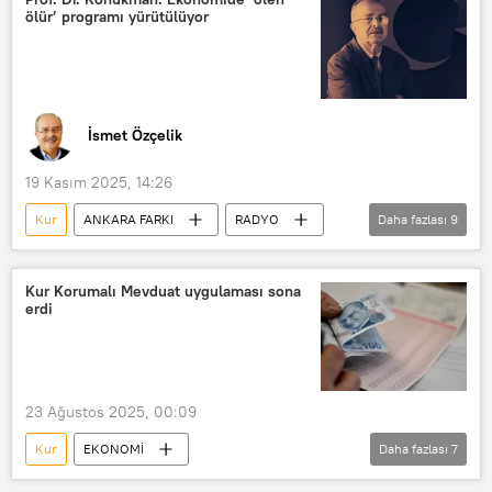
ölür’ programı yürütülüyor
Asgari ücret
Milli gelir
Döviz
Faiz
Tarım
Türkiye
İsmet Özçelik
19 Kasım 2025, 14:26
Kur
ANKARA FARKI
RADYO
Daha fazlası
9
Ekonomi
Merkez Bankası
Enflasyon
Asgari ücret
Faiz
Kur Korumalı Mevduat uygulaması sona
erdi
Kur Korumalı Mevduat (KKM)
Döviz
KOBİ
Dezenflasyon
23 Ağustos 2025, 00:09
Kur
EKONOMİ
Daha fazlası
7
Kur Korumalı Mevduat (KKM)