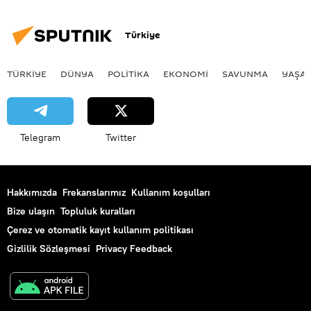
Asgari Ücret Tespit Komisyonu
Orta Vadeli Program
Türkiye
Orta Vadeli Program (OVP)
Orta Vadeli Ekonomik Programı
TÜRKIYE
DÜNYA
POLİTİKA
EKONOMİ
SAVUNMA
YAŞA
Enflasyon
Faiz
Telegram
Twitter
Hakkımızda
Frekanslarımız
Kullanım koşulları
Bize ulaşın
Topluluk kuralları
Çerez ve otomatik kayıt kullanım politikası
Gizlilik Sözleşmesi
Privacy Feedback