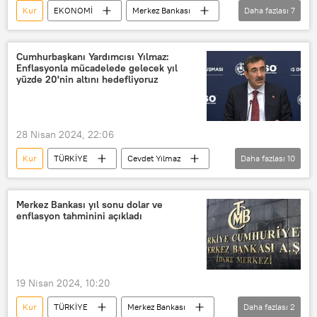
Kur
EKONOMİ
Merkez Bankası
Daha fazlası
7
Rezerv
Rekor
Altın
Döviz
Dolar
TCMB
Cumhurbaşkanı Yardımcısı Yılmaz:
Enflasyonla mücadelede gelecek yıl
Türkiye Cumhuriyeti Merkez Bankası (TCMB)
yüzde 20'nin altını hedefliyoruz
28 Nisan 2024, 22:06
Kur
TÜRKİYE
Cevdet Yılmaz
Daha fazlası
10
kamu
Tasarruf
tasarruf tedbirleri
Merkez Bankası yıl sonu dolar ve
enflasyon tahminini açıkladı
Kur Korumalı Mevduat (KKM)
Kur Korumalı TL Mevduat
Enflasyon
İsrail
İsrail-Filistin
İrak
19 Nisan 2024, 10:20
Irak
Kur
TÜRKİYE
Merkez Bankası
Daha fazlası
2