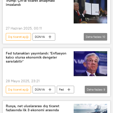
Trump: Çin'le ticaret anlaşması
imzalandı
Ticaret
Çin Ticaret Bakanlığı
E-ticaret
Ticaret Bakanlığı
e ticaret
Dışişleri Bakanlığı
27 Haziran 2025, 00:11
Dış ticaret açığı
DÜNYA
Daha fazlası
10
Donald Trump
Çarşamba
Çin
ABD
Ticaret
Fed tutanakları yayımlandı: 'Enflasyon
kalıcı olursa ekonomik dengeler
Çin Ticaret Bakanlığı
E-ticaret
sarsılabilir'
Ticaret Bakanlığı
e ticaret
ABD Ticaret Bakanlığı
28 Mayıs 2025, 23:21
Dış ticaret açığı
DÜNYA
Fed
Daha fazlası
9
ABD
ABD Hazine Bakanlığı
ABD hegemonyası
Ticaret
Rusya, net uluslararası dış ticaret
fazlasında ilk 3 ekonomi arasında
Çin Ticaret Bakanlığı
Ticaret Bakanlığı