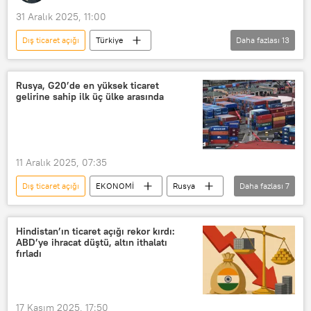
31 Aralık 2025, 11:00
Dış ticaret açığı
Türkiye
Daha fazlası
13
Suudi Arabistan
Ticaret Bakanlığı
AB
Avrupa Birliği
ihracat
Rusya, G20’de en yüksek ticaret
gelirine sahip ilk üç ülke arasında
Dış ticaret
dış ticaret fazlası
ithal mallar
ithal ikame
ithalat
meyve-sebze ithalatı
11 Aralık 2025, 07:35
Et ithalatı
2025'TE NELER OLDU?
Dış ticaret açığı
EKONOMİ
Rusya
Daha fazlası
7
G20
Ticaret
dış ticaret fazlası
Çin
Hindistan’ın ticaret açığı rekor kırdı:
ABD’ye ihracat düştü, altın ithalatı
Almanya
ABD
Türkiye
fırladı
17 Kasım 2025, 17:50