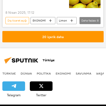
Dışişleri Bakanlığı
Ticaret
8 Nisan 2025, 17:12
Ticaret Bakanlığı
Dış ticaret açığı
EKONOMİ
Limon
Daha fazlası
8
Ticaret Bakanlığı
ihracat
ihracat hacmi
İhracat rakamları
20 içerik daha
İhracat Teşvik Sistemi
Ticaret
e ticaret
E-ticaret
Türkiye
TÜRKIYE
DÜNYA
POLİTİKA
EKONOMİ
SAVUNMA
YAŞA
Telegram
Twitter