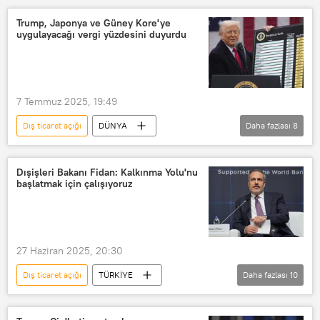
dolar rezervi
TL
Trump, Japonya ve Güney Kore'ye
uygulayacağı vergi yüzdesini duyurdu
Kur Korumalı TL Mevduat
Ticaret
E-ticaret
Ticaret Bakanlığı
7 Temmuz 2025, 19:49
Dış ticaret açığı
DÜNYA
Daha fazlası
8
Donald Trump
Japonya
Halk Partisi (Güney Kore)
Ticaret
Dışişleri Bakanı Fidan: Kalkınma Yolu'nu
başlatmak için çalışıyoruz
E-ticaret
Ticaret Bakanlığı
ABD Ticaret Bakanlığı
e ticaret
27 Haziran 2025, 20:30
Dış ticaret açığı
TÜRKİYE
Daha fazlası
10
Hakan Fidan
Yol
yol çalışması
yol haritası