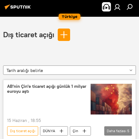
Türkiye
Dış ticaret açığı
Tarih aralığı belirle
AB'nin Çin'e ticaret açığı günlük 1 milyar
euroyu aştı
15 Haziran , 18:55
Dış ticaret açığı
DÜNYA
Çin
Daha fazlası
5