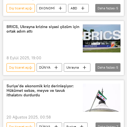
Dış ticaret açığı
EKONOMİ
ABD
Daha fazlası
5
Ticaret Bakanlığı
Hindistan
ithalat
ihracat
Altın
BRICS, Ukrayna krizine siyasi çözüm için
ortak adım attı
8 Eylül 2025, 19:00
Dış ticaret açığı
DÜNYA
Ukrayna
Daha fazlası
5
BRICS
Rusya
Ticaret
Ticaret Bakanlığı
e ticaret
Suriye’de ekonomik kriz derinleşiyor:
Hükümet sebze, meyve ve tavuk
ithalatını durdurdu
20 Ağustos 2025, 00:58
Dış ticaret açığı
DÜNYA
Suriye
Daha fazlası
7