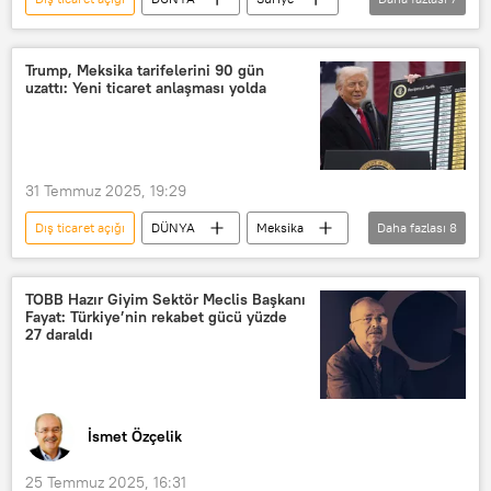
ithalat
Et ithalatı
Ticaret
Ticaret Bakanlığı
e ticaret
Trump, Meksika tarifelerini 90 gün
uzattı: Yeni ticaret anlaşması yolda
Şam
Heyet Tahrir el Şam (HTŞ)
31 Temmuz 2025, 19:29
Dış ticaret açığı
DÜNYA
Meksika
Daha fazlası
8
Donald Trump
çelik
Tarife
gümrük tarifesi
Ticaret
TOBB Hazır Giyim Sektör Meclis Başkanı
Fayat: Türkiye’nin rekabet gücü yüzde
E-ticaret
Ticaret Bakanlığı
27 daraldı
ABD Ticaret Bakanlığı
İsmet Özçelik
25 Temmuz 2025, 16:31