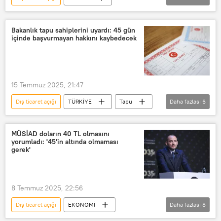
Birleşik Arap Emirlikleri (BAE)
Türkiye
Recep Tayyip Erdoğan
Bakanlık tapu sahiplerini uyardı: 45 gün
içinde başvurmayan hakkını kaybedecek
Muhammed bin Zayed Al Nahyan
Ticaret
E-ticaret
Ticaret Bakanlığı
15 Temmuz 2025, 21:47
Dış ticaret açığı
TÜRKİYE
Tapu
Daha fazlası
6
Tapu ve Kadastro Genel Müdürlüğü
Tapu dairesi
MÜSİAD doların 40 TL olmasını
yorumladı: '45'in altında olmaması
Tapu ve Kadastro Genel Müdürlüğü Arşiv Dairesi
gerek'
tapu dolandırıcılığı
tarla
Kiralık
8 Temmuz 2025, 22:56
Dış ticaret açığı
EKONOMİ
Daha fazlası
8
MÜSİAD
Dolar
Dolar/TL