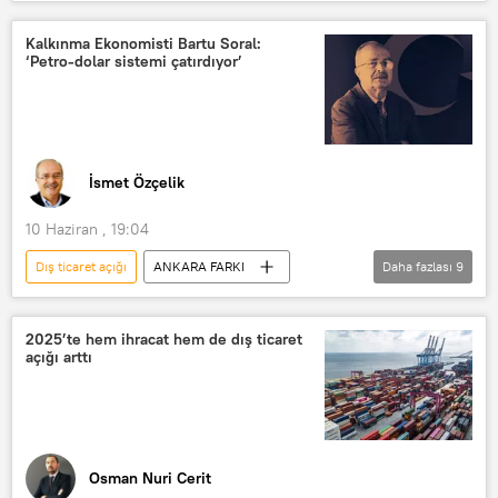
Pekin
AB
Avrupa Birliği
Avrupa Birliği İstatistik Ofisi (Eurostat)
Kalkınma Ekonomisti Bartu Soral:
‘Petro-dolar sistemi çatırdıyor’
Ticaret
İsmet Özçelik
10 Haziran , 19:04
Dış ticaret açığı
ANKARA FARKI
Daha fazlası
9
RADYO
ABD
Çin
NATO
Rusya
petro-dolar
2025’te hem ihracat hem de dış ticaret
açığı arttı
Avrupa
Faiz
Borç
Osman Nuri Cerit