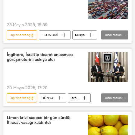
e ticaret
ABD Ticaret Bakanlığı
gümrük vergisi
25 Mayıs 2025, 15:59
Dış ticaret açığı
EKONOMİ
Rusya
Daha fazlası
6
Almanya
Sputnik
Çin
Dış ticaret
ABD
Türkiye
İngiltere, İsrail'le ticaret anlaşması
görüşmelerini askıya aldı
20 Mayıs 2025, 17:20
Dış ticaret açığı
DÜNYA
İsrail
Daha fazlası
8
ABD
İngiltere
İngiltere Savunma Bakanlığı
Limon krizi sadece bir gün sürdü:
İhracat yasağı kaldırıldı
İngiltere Merkez Bankası
İngiltere Merkez Bankası (BOE)