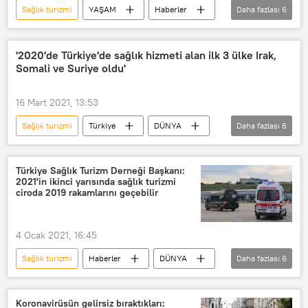
Sağlık turizmi
YAŞAM
Haberler
Daha fazlası
6
TÜRKİYE
Turizm
Çad
bodrum
Tedavi
GÖRÜŞ
'2020'de Türkiye'de sağlık hizmeti alan ilk 3 ülke Irak,
Somali ve Suriye oldu'
16 Mart 2021, 13:53
Sağlık turizmi
Türkiye
DÜNYA
Daha fazlası
6
Haberler
YAŞAM
TÜRKİYE
Irak
Somali
Suriye
Türkiye Sağlık Turizm Derneği Başkanı:
2021'in ikinci yarısında sağlık turizmi
ciroda 2019 rakamlarını geçebilir
4 Ocak 2021, 16:45
Sağlık turizmi
Haberler
DÜNYA
Daha fazlası
6
Türkiye
EKONOMİ
ciro
Hasta
Servet Terziler
Avrupa
Koronavirüsün gelirsiz bıraktıkları: