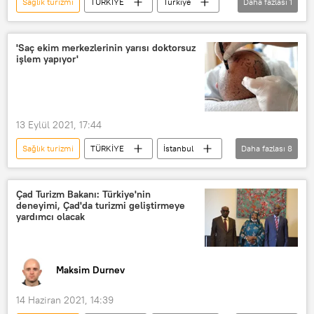
Sağlık turizmi
TÜRKİYE
Türkiye
Daha fazlası
1
Vize
'Saç ekim merkezlerinin yarısı doktorsuz
işlem yapıyor'
13 Eylül 2021, 17:44
Sağlık turizmi
TÜRKİYE
İstanbul
Daha fazlası
8
Bağcılar
Ölüm
Estetik
Tıp
Cinayet
işlem
Çad Turizm Bakanı: Türkiye'nin
deneyimi, Çad'da turizmi geliştirmeye
saç ekimi
Merkez
yardımcı olacak
Maksim Durnev
14 Haziran 2021, 14:39