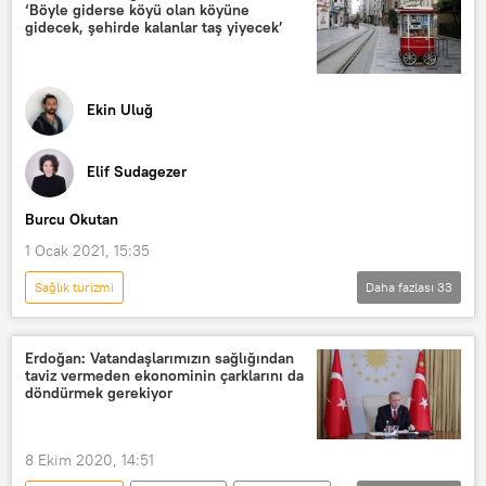
‘Böyle giderse köyü olan köyüne
gidecek, şehirde kalanlar taş yiyecek’
Ekin Uluğ
Elif Sudagezer
Burcu Okutan
1 Ocak 2021, 15:35
Sağlık turizmi
Daha fazlası
33
Koronavirüs toplumsal hayatı nasıl değiştirdi?
GÖRÜŞ
Türkiye
DÜNYA
Erdoğan: Vatandaşlarımızın sağlığından
taviz vermeden ekonominin çarklarını da
Haberler
POLİTİKA
döndürmek gerekiyor
EKONOMİ
YAŞAM
Burcu Okutan
Elif Sudagezer
8 Ekim 2020, 14:51
Koronavirüs
Kovid-19