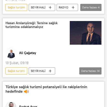
Sağlık turizmi
SEYİR HALİ
RADYO
Daha fazlası
4
Plastik cerrahi
Sağlık Bakanlığı
Botoks
Kur
Hasan Arslanyüreği: Tersine sağlık
turizmine odaklanmalıyız
Ali Çağatay
13 Şubat, 09:19
Sağlık turizmi
SEYİR HALİ
Daha fazlası
14
Radyo Sputnik
Radyo
RADYO
Ali Çağatay
Türkiye
Türkiye sağlık turizmi potansiyeli ile rakiplerinin
hedefinde
Haberler
Orta Asya
Kuzey Afrika
Sağlık
Serhat Ayan
saç ekimi
Hastane