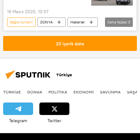
Maske
16 Mayıs 2020, 10:57
Dış Ekonomik İlişkiler Kurulu (DEİK)
Sağlık turizmi
DÜNYA
Haberler
Daha fazlası
3
Servet Terziler
Türkiye
Sağlık Bakanlığı
Koronavirüs
20 içerik daha
Türkiye
TÜRKIYE
DÜNYA
POLİTİKA
EKONOMİ
SAVUNMA
YAŞA
Telegram
Twitter