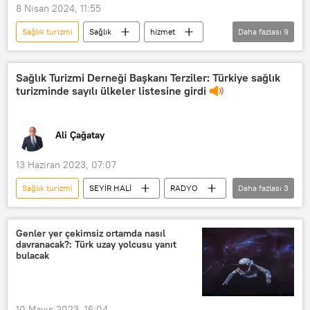
8 Nisan 2024, 11:55
Sağlık turizmi
Sağlık
hizmet
Daha fazlası
9
Doktor
Sağlık Bakanlığı
Ekonomi
Dolar
Kur
Sağlık Turizmi Derneği Başkanı Terziler: Türkiye sağlık
turizminde sayılı ülkeler listesine girdi
Gelir
Turizm
Türkiye
SAĞLIK
Ali Çağatay
13 Haziran 2023, 07:07
Sağlık turizmi
SEYİR HALİ
RADYO
Daha fazlası
3
Türkiye
Afrika
saç ekimi
Genler yer çekimsiz ortamda nasıl
davranacak?: Türk uzay yolcusu yanıt
bulacak
10 Mayıs 2023, 16:04