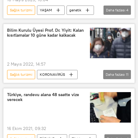
Sağlık turizmi
YAŞAM
genetik
Daha fazlası
4
Uzay
Uluslararası Uzay İstasyonu (UUİ)
Bilim Kurulu Üyesi Prof. Dr. Yiyit: Kalan
kısıtlamalar 10 güne kadar kalkacak
Araştırma
Yer çekimsiz ortam
2 Mayıs 2022, 14:57
Sağlık turizmi
KORONAVİRÜS
Daha fazlası
11
Maske
Sosyal mesafe
Omicron
Türkiye, randevu alana 48 saatte vize
verecek
Başakşehir Çam ve Sakura Şehir Hastanesi
Türkiye
Sağlık personeli
Virüs
Korona
Karabük
16 Ekim 2021, 09:32
Nurettin Yiyit
Filyasyon