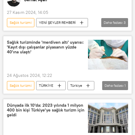
özel hastane
Doktor
27 Kasım 2024, 14:05
Sağlık çalışanı
Sağlık turizmi
YENİ ŞEYLER REHBERİ
Daha fazlası
3
Serhat Ayan
YENİ ŞEYLER REHBERİ
Türkiye
Sağlık turizminde 'merdiven altı' uyarısı:
'Kayıt dışı çalışanlar piyasanın yüzde
40'ına ulaştı'
24 Ağustos 2024, 12:22
Sağlık turizmi
TÜRKİYE
Türkiye
Daha fazlası
1
Türkiye Seyahat Acentaları Birliği (TÜRSAB)
Dünyada ilk 10'da: 2023 yılında 1 milyon
400 bin kişi Türkiye'ye sağlık turizm için
geldi