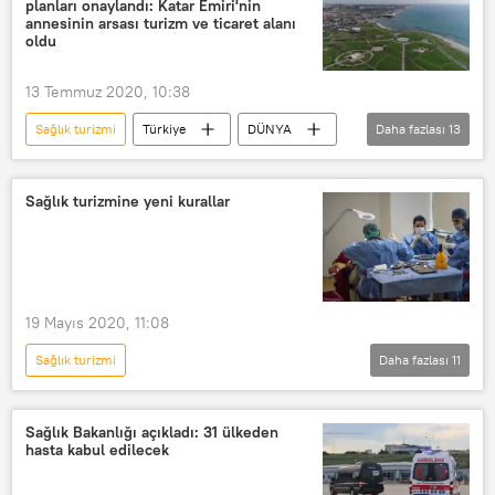
planları onaylandı: Katar Emiri'nin
Koronavirüs
Normalleşme
annesinin arsası turizm ve ticaret alanı
oldu
TÜRKİYE
Saç ekimi
Estetik
13 Temmuz 2020, 10:38
Sağlık turizmi
Türkiye
DÜNYA
Daha fazlası
13
Haberler
Şeyha Moza
Katar
Kanal İstanbul
Turizm
Sağlık turizmine yeni kurallar
Ticaret
Recep Tayyip Erdoğan
Çevre ve Şehircilik Bakanlığı
Arnavutköy
Başakşehir
19 Mayıs 2020, 11:08
Katar Emiri Şeyh Temim bin Hamed el Sani
Sağlık turizmi
Daha fazlası
11
İhale
AVM
Koronavirüs toplumsal hayatı nasıl değiştirdi?
Türkiye
DÜNYA
Haberler
Sağlık Bakanlığı açıkladı: 31 ülkeden
hasta kabul edilecek
KORONAVİRÜS
PCR
Koronavirüs
Kovid-19