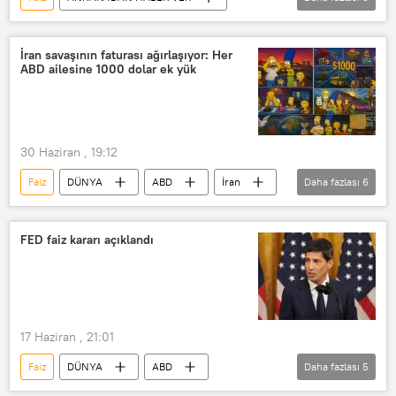
RADYO
TÜİK
BDDK
Maliye Bakanı
Enflasyon
İran savaşının faturası ağırlaşıyor: Her
ABD ailesine 1000 dolar ek yük
beyin göçü
Kredi kartı
Ekonomi
Kredi
30 Haziran , 19:12
Faiz
DÜNYA
ABD
İran
Daha fazlası
6
Savaş
Maliyet
Akaryakıt
Vergi
Pentagon
FED faiz kararı açıklandı
Hürmüz Boğazı
17 Haziran , 21:01
Faiz
DÜNYA
ABD
Daha fazlası
5
Washington
Fed