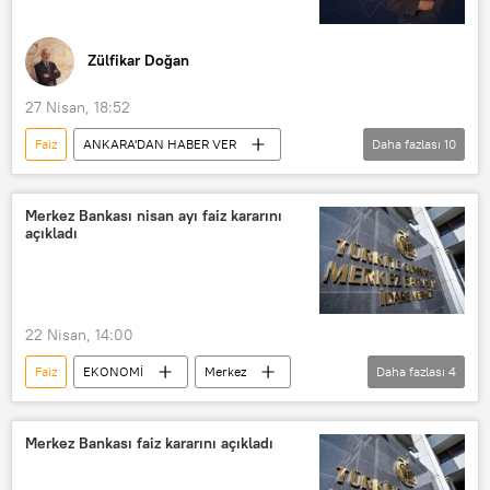
Zülfikar Doğan
27 Nisan, 18:52
Faiz
ANKARA'DAN HABER VER
Daha fazlası
10
RADYO
Ekonomi
ihracat
ithalat
Petrol
Doğalgaz
Merkez Bankası nisan ayı faiz kararını
açıkladı
Vergi
Vergi muafiyeti
Sermaye
Enflasyon
22 Nisan, 14:00
Faiz
EKONOMİ
Merkez
Daha fazlası
4
Merkez Bankası
Faiz oranı
PPK
Merkez Bankası faiz kararını açıkladı
Türkiye Cumhuriyeti Merkez Bankası (TCMB)