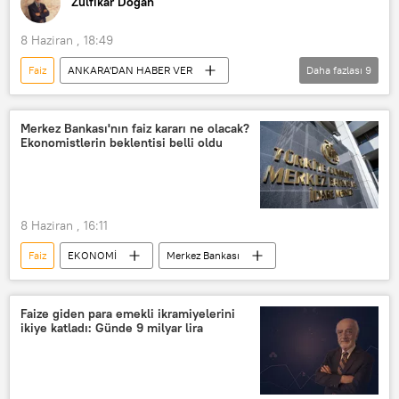
Zülfikar Doğan
8 Haziran , 18:49
Faiz
ANKARA'DAN HABER VER
Daha fazlası
9
RADYO
Enflasyon
Türkiye İstatistik Kurumu (TÜİK)
Merkez Bankası'nın faiz kararı ne olacak?
Ekonomistlerin beklentisi belli oldu
Memur
Emekli
ara zam
Zam
Döviz
Ekonomi
8 Haziran , 16:11
Faiz
EKONOMİ
Merkez Bankası
Faize giden para emekli ikramiyelerini
ikiye katladı: Günde 9 milyar lira