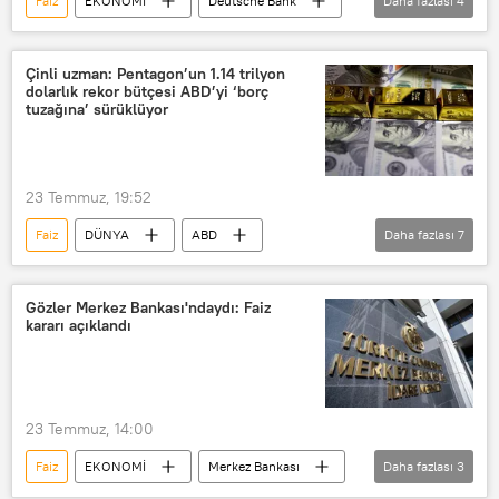
Faiz
EKONOMİ
Deutsche Bank
Daha fazlası
4
Türkiye Cumhuriyet Merkez Bankası
Enflasyon
Enflasyon oranı
Çinli uzman: Pentagon’un 1.14 trilyon
dolarlık rekor bütçesi ABD’yi ‘borç
Enflasyon rakamları
tuzağına’ sürüklüyor
23 Temmuz, 19:52
Faiz
DÜNYA
ABD
Daha fazlası
7
Savunma bütçesi
Kamu Borcu
Kredi
Vergi
Küresel Güney
Gözler Merkez Bankası'ndaydı: Faiz
kararı açıklandı
Pekin
Haberler
23 Temmuz, 14:00
Faiz
EKONOMİ
Merkez Bankası
Daha fazlası
3