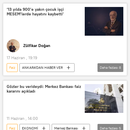
Merkez Bankası
FED faiz kararı
‘13 yılda 900’e yakın çocuk işçi
MESEM’lerde hayatını kaybetti’
Faiz oranı
Zülfikar Doğan
17 Haziran , 19:19
Faiz
ANKARA'DAN HABER VER
Daha fazlası
8
RADYO
Milli Eğitim Bakanlığı (MEB)
Çocuk işçi
Sanayi
Kredi
Gözler bu verideydi: Merkez Bankası faiz
kararını açıkladı
Finans
Ekonomi
Kur
11 Haziran , 14:00
Faiz
EKONOMİ
Merkez Bankası
Daha fazlası
5