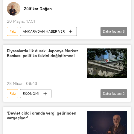
Zülfikar Doğan
20 Mayıs, 17:51
Faiz
ANKARA'DAN HABER VER
Daha fazlası
8
RADYO
Emekli
Emekli ikramiyesi
Ekonomi
Piyasalarda ilk durak: Japonya Merkez
Bankası politika faizini değiştirmedi
istihdam
Sanayi
hizmet
inşaat sektörü
28 Nisan, 09:43
Faiz
EKONOMİ
Daha fazlası
2
Japonya Merkez Bankası
Japonya
'Devlet ciddi oranda vergi gelirinden
vazgeçiyor'