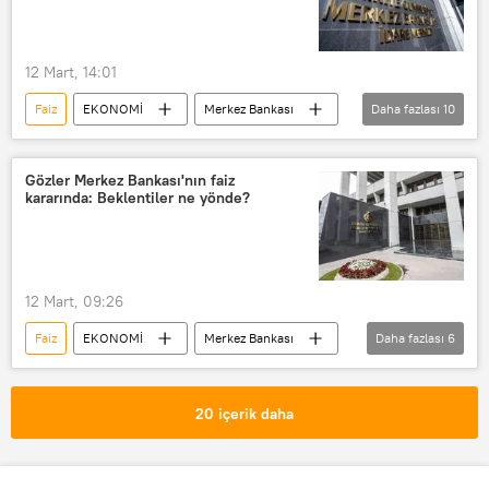
12 Mart, 14:01
Faiz
EKONOMİ
Merkez Bankası
Daha fazlası
10
Merkez Bankası (MB)
Faiz indirimi
Faiz oranı
Faiz artırımı
Gözler Merkez Bankası'nın faiz
kararında: Beklentiler ne yönde?
faiz oranları
faiz artırımı
Türk Lirası
Enflasyon
Fatih Karahan
Son dakika
12 Mart, 09:26
Faiz
EKONOMİ
Merkez Bankası
Daha fazlası
6
Faiz indirimi
Faiz oranı
faiz oranları
faiz artırımı
20 içerik daha
Faiz artırımı
düşük faiz politikası