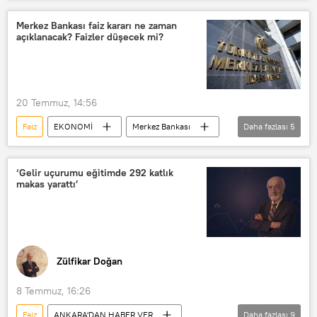
Türkiye Cumhuriyet Merkez Bankası
Faiz oranı
PPK
Merkez Bankası faiz kararı ne zaman
açıklanacak? Faizler düşecek mi?
20 Temmuz, 14:56
Faiz
EKONOMİ
Merkez Bankası
Daha fazlası
5
Faiz indirimi
Faiz oranı
faiz oranları
faiz artırımı
‘Gelir uçurumu eğitimde 292 katlık
makas yarattı’
Banka
Zülfikar Doğan
8 Temmuz, 16:26
Faiz
ANKARA'DAN HABER VER
Daha fazlası
9