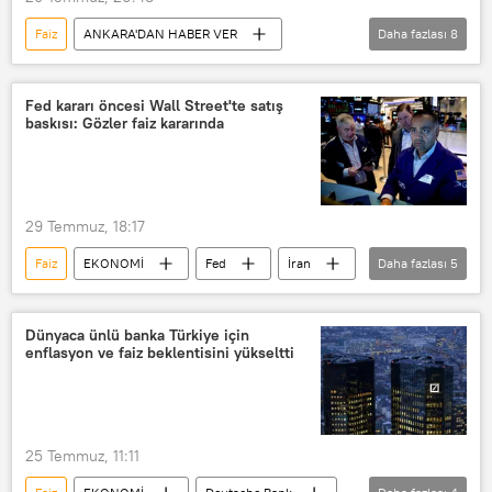
Faiz
ANKARA'DAN HABER VER
Daha fazlası
8
RADYO
Ekonomi
Enflasyon
Konkordato
iflas
Kredi
Fed kararı öncesi Wall Street'te satış
baskısı: Gözler faiz kararında
Merkez Bankası
ATM
29 Temmuz, 18:17
Faiz
EKONOMİ
Fed
İran
Daha fazlası
5
Kızıldeniz
Hürmüz Boğazı
Nasdaq
Wall Street
ABD
Dünyaca ünlü banka Türkiye için
enflasyon ve faiz beklentisini yükseltti
25 Temmuz, 11:11