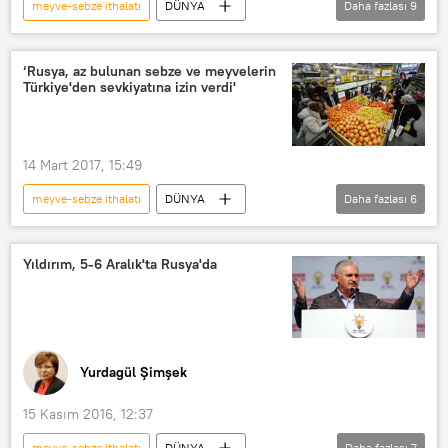
meyve-sebze ithalatı
DÜNYA
Daha fazlası
9
Ünver Sel
Beşar Esad
Türkiye
EKONOMİ
Haberler
Sergey Aksenov
Elif Sudagezer
Rusya
Moskova
TÜRKİYE
Kırım Kalkınma Vakfı
‘Rusya, az bulunan sebze ve meyvelerin
Türkiye'den sevkiyatına izin verdi'
Doğu Karadeniz İhracatçılar Birliği (DKİB)
Kırım Tatar Kültür Dernekleri Federasyonu
WorldFood Moscow
İthalat
4. Yalta Uluslararası Ekonomi Forumu
Yalta Uluslararası Ekonomi Forumu
14 Mart 2017, 15:49
narenciye
kıvırcık
fosfat
meyve-sebze ithalatı
DÜNYA
Daha fazlası
6
organik tarım
Türkiye
Haberler
EKONOMİ
Rusya
TÜRKİYE
Yıldırım, 5-6 Aralık'ta Rusya'da
Aleksandr Tkaçev
Yurdagül Şimşek
15 Kasım 2016, 12:37
meyve-sebze ithalatı
DÜNYA
Daha fazlası
7