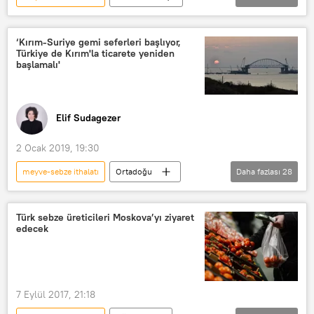
Haberler
TÜRKİYE
Rusya
ithalat
Et ithalatı
yağ
Suriye
Orhan Sarıbal
CHP
‘Kırım-Suriye gemi seferleri başlıyor,
Türkiye de Kırım'la ticarete yeniden
Asgari ücret
Açlık sınırı
başlamalı'
Elif Sudagezer
2 Ocak 2019, 19:30
meyve-sebze ithalatı
Ortadoğu
Daha fazlası
28
GÖRÜŞ
DÜNYA
Türkiye
Haberler
Rusya
TÜRKİYE
Türk sebze üreticileri Moskova’yı ziyaret
edecek
Suriye
Kırım
Şam
Sivastopol
Yalta
Feodosya
Sivastopol Limanı
Kerç
7 Eylül 2017, 21:18
Kerç Limanı
Kefe