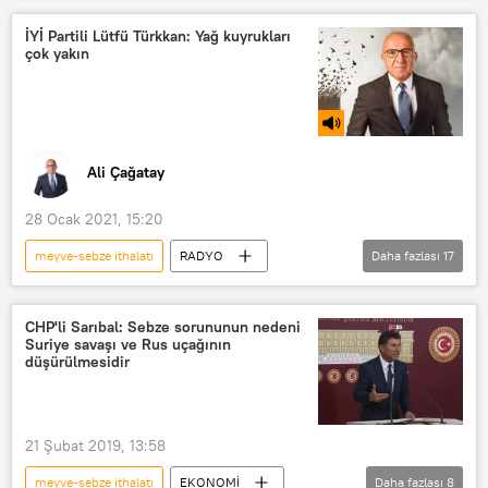
İYİ Partili Lütfü Türkkan: Yağ kuyrukları
çok yakın
Ali Çağatay
28 Ocak 2021, 15:20
meyve-sebze ithalatı
RADYO
Daha fazlası
17
SEYİR HALİ
Programlar
Ayçiçek yağı
Fabrika
CHP'li Sarıbal: Sebze sorununun nedeni
Suriye savaşı ve Rus uçağının
sübvansiyon
Trakya
düşürülmesidir
Dilovası
Lütfü Türkkan
Fiyat artışı
satış fiyatı
21 Şubat 2019, 13:58
süt fiyatları
gıda fiyatları
meyve-sebze ithalatı
EKONOMİ
Daha fazlası
8
fiyat artırımı
perakende fiyatlar