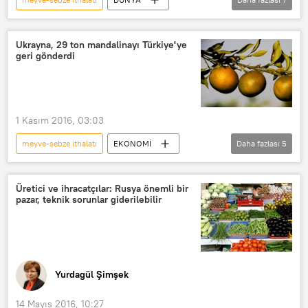
Türkiye
Haberler
Rusya
TÜRKİYE
Binali Yıldırım
Ukrayna, 29 ton mandalinayı Türkiye'ye
geri gönderdi
Türk Akımı
Rusya-Türkiye ilişkileri
1 Kasım 2016, 03:03
meyve-sebze ithalatı
EKONOMİ
Daha fazlası
5
Haberler
Ukrayna
TÜRKİYE
Odessa
Mandalina
Üretici ve ihracatçılar: Rusya önemli bir
pazar, teknik sorunlar giderilebilir
Yurdagül Şimşek
14 Mayıs 2016, 10:27