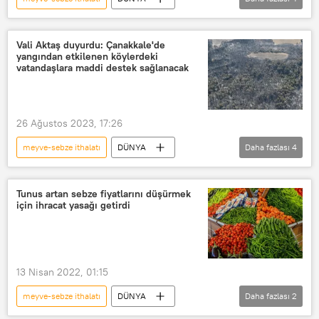
Rusya
Türkiye
Tarım
Mandalina
Meyve
Vali Aktaş duyurdu: Çanakkale'de
yangından etkilenen köylerdeki
vatandaşlara maddi destek sağlanacak
26 Ağustos 2023, 17:26
meyve-sebze ithalatı
DÜNYA
Daha fazlası
4
İlhami Aktaş
Sebze
Çanakkale
AFAD
Tunus artan sebze fiyatlarını düşürmek
için ihracat yasağı getirdi
13 Nisan 2022, 01:15
meyve-sebze ithalatı
DÜNYA
Daha fazlası
2
Tunus
Yasak
Afrika