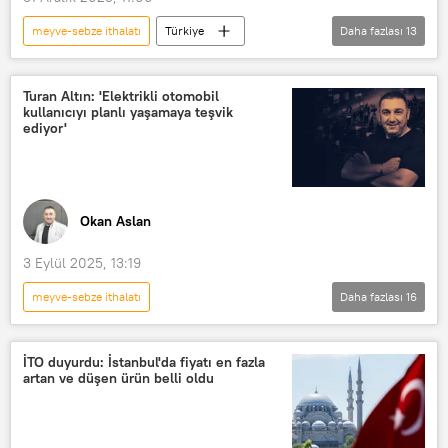
meyve-sebze ithalatı
Türkiye
Daha fazlası
13
Suudi Arabistan
Ticaret Bakanlığı
AB
Avrupa Birliği
ihracat
Turan Altın: 'Elektrikli otomobil
kullanıcıyı planlı yaşamaya teşvik
Dış ticaret açığı
Dış ticaret
ediyor'
dış ticaret fazlası
ithal mallar
ithal ikame
ithalat
Et ithalatı
2025'TE NELER OLDU?
Okan Aslan
3 Eylül 2025, 13:19
meyve-sebze ithalatı
Daha fazlası
16
OKAN ASLAN İLE GÜN ORTASI
Türkiye
Haberler
İTO duyurdu: İstanbul'da fiyatı en fazla
artan ve düşen ürün belli oldu
Radyo Sputnik
RADYO
Radyo
elektrikli araç
Otomobil
TÜKONFED
Fuar