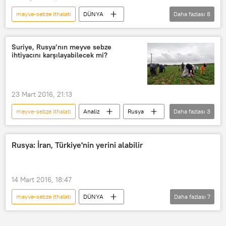
meyve-sebze ithalatı
DÜNYA
Daha fazlası
8
Türkiye
Analiz
Haberler
Rusya
TÜRKİYE
Ali Kavak
Suriye, Rusya’nın meyve sebze
ihtiyacını karşılayabilecek mi?
CHP
AKİB
23 Mart 2016, 21:13
meyve-sebze ithalatı
Analiz
Rusya
Daha fazlası
3
Suriye
Yuriy Byaliy
Natalya Ulçenko
Rusya: İran, Türkiye'nin yerini alabilir
14 Mart 2016, 18:47
meyve-sebze ithalatı
DÜNYA
Daha fazlası
7
Haberler
Rusya
İran