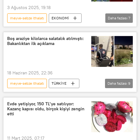
3 Ağustos 2025, 19:18
fuar
Meyve
Sebze
meyve-sebze ithalatı
EKONOMİ
Daha fazlası
7
Tüketici Konfederasyonu
İzmir
Türkiye
İstanbul Ticaret Odası (İTO)
Antalya
fiyatı azalan ürün ve hizmetler
Boş araziye kilolarca salatalık atılmıştı:
Bakanlıktan ilk açıklama
fiyatı artan ürün ve hizmetler
Meyve
meyve suyu
kuru meyve
18 Haziran 2025, 22:36
meyve-sebze ithalatı
TÜRKİYE
Daha fazlası
9
salatalık
çürüme
Sebze
Ceza
Ticaret
Evde yetişiyor, 150 TL'ye satılıyor:
Kazanç kapısı oldu, birçok kişiyi zengin
Ticaret Bakanlığı
etti
Tarım ve Orman Bakanlığı
Tarım
tarım yasası
11 Mart 2025, 07:17