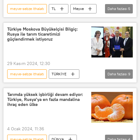
meyve-sebze ithalatı
TL
Meyve
Daha fazlası
5
Meyve suyu
meyve suyu
kuru meyve
EKONOMİ
Türkiye Moskova Büyükelçisi Bilgiç:
Rusya ile tarım ticaretimizi
Sağlık
güçlendirmek istiyoruz
29 Kasım 2024, 12:30
meyve-sebze ithalatı
TÜRKİYE
Daha fazlası
9
Tanju Bilgiç
Büyükelçi
Türkiye
Rusya
Ankara
Tarımda yüksek işbirliği devam ediyor:
Türkiye, Rusya'ya en fazla mandalina
Moskova
Sebze
Meyve
ihraç eden ülke
Rusya Meyve-Sebze Birliği
4 Ocak 2024, 11:36
meyve-sebze ithalatı
DÜNYA
Daha fazlası
4