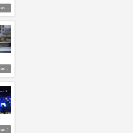
lası
3
lası
2
lası
2