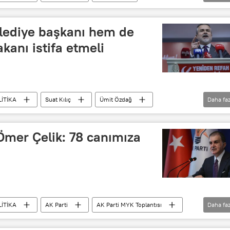
anlığı
Sanat
elediye başkanı hem de
kanı istifa etmeli
LİTİKA
Suat Kılıç
Ümit Özdağ
Daha faz
Yeniden Refah Partisi
Kartalkaya
Ömer Çelik: 78 canımıza
LİTİKA
AK Parti
AK Parti MYK Toplantısı
Daha faz
l Merkezi
Ömer Çelik
MYK