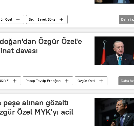
ür Özel
Selin Sayek Böke
Daha fa
li
Doğa
Cumhuriyet Halk Partisi (CHP)
TİKA
doğan'dan Özgür Özel'e
minat davası
RKİYE
Recep Tayyip Erdoğan
Özgür Özel
Daha faz
iyet Başsavcılığı
 peşe alınan gözaltı
Özgür Özel MYK'yı acil