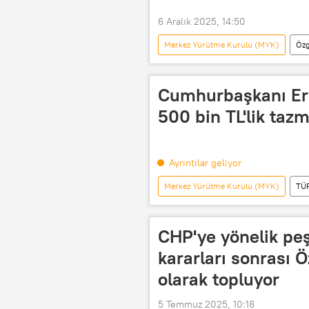
6 Aralık 2025, 14:50
Merkez Yürütme Kurulu (MYK)
Özg
Nurhayat Altaca Kayışoğlu
Ma
CHP
Haberler
POLİ
Cumhurbaşkanı Er
500 bin TL'lik taz
Ayrıntılar geliyor
Merkez Yürütme Kurulu (MYK)
TÜ
Ankara
CHP
Cumhur
CHP'ye yönelik peş
kararları sonrası 
olarak topluyor
5 Temmuz 2025, 10:18