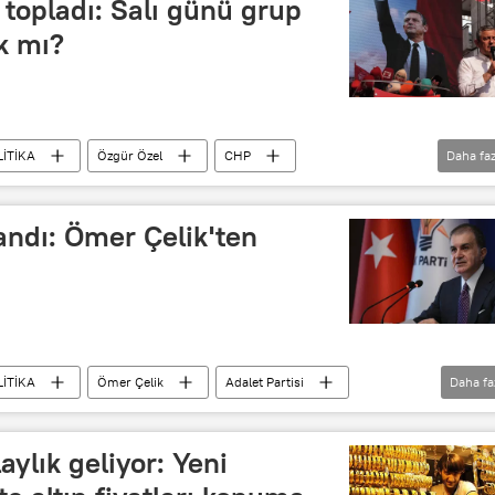
topladı: Salı günü grup
ak mı?
LİTİKA
Özgür Özel
CHP
Daha faz
Murat Emir
andı: Ömer Çelik'ten
LİTİKA
Ömer Çelik
Adalet Partisi
Daha fa
aylık geliyor: Yeni