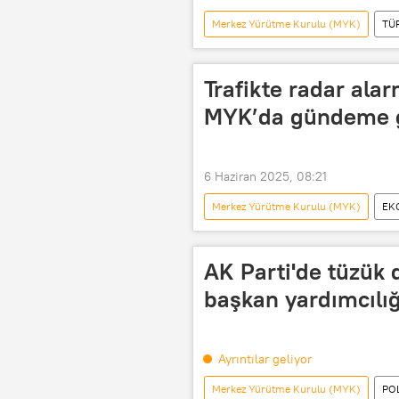
Merkez Yürütme Kurulu (MYK)
TÜ
Adana
Antalya
Adı
Trafikte radar alar
MYK’da gündeme g
6 Haziran 2025, 08:21
Merkez Yürütme Kurulu (MYK)
EK
Emniyet Genel Müdürlüğü (EGM)
AK Parti'de tüzük d
başkan yardımcılığ
Ayrıntılar geliyor
Merkez Yürütme Kurulu (MYK)
PO