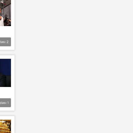
lası
2
zlası
1