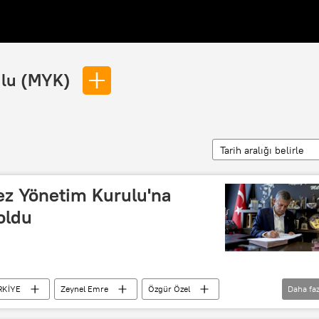
ulu (MYK)
Tarih aralığı belirle
ez Yönetim Kurulu'na
 oldu
RKİYE
Zeynel Emre
Özgür Özel
Daha faz