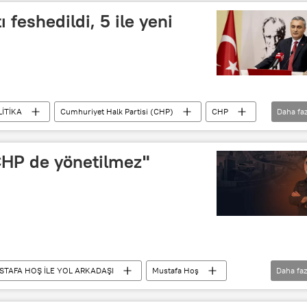
ı feshedildi, 5 ile yeni
LİTİKA
Cumhuriyet Halk Partisi (CHP)
CHP
Daha faz
CHP de yönetilmez"
STAFA HOŞ İLE YOL ARKADAŞI
Mustafa Hoş
Daha faz
gür Özel
Yozgat
Hakkari
İstanbul