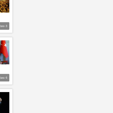
lası
3
lası
6