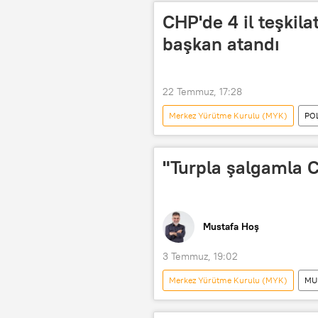
CHP'de 4 il teşkilat
başkan atandı
22 Temmuz, 17:28
Merkez Yürütme Kurulu (MYK)
PO
Siyasi
Siyasi parti
"Turpla şalgamla 
Mustafa Hoş
3 Temmuz, 19:02
Merkez Yürütme Kurulu (MYK)
MU
Türkiye
Haberler
Öz