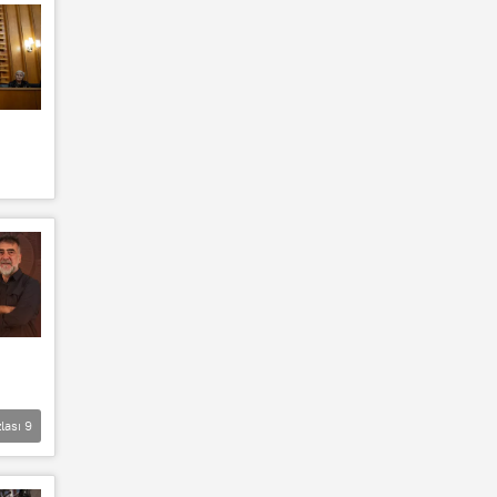
lası
9