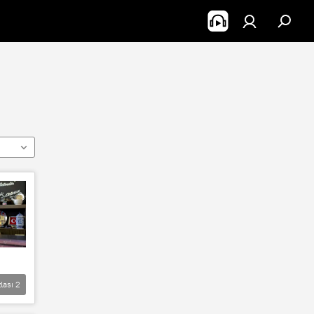
lası
2