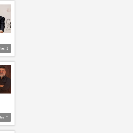
lası
2
lası
11