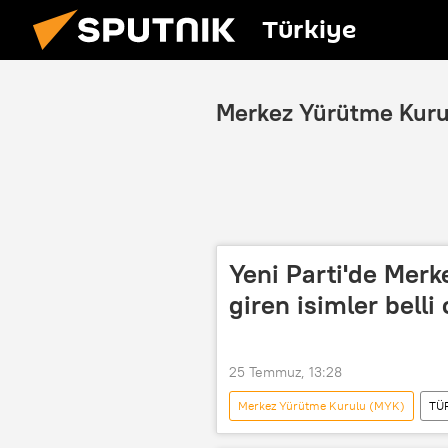
Türkiye
Merkez Yürütme Kur
Yeni Parti'de Merk
giren isimler belli
25 Temmuz, 13:28
Merkez Yürütme Kurulu (MYK)
TÜ
Yunus Emre
Yeni parti