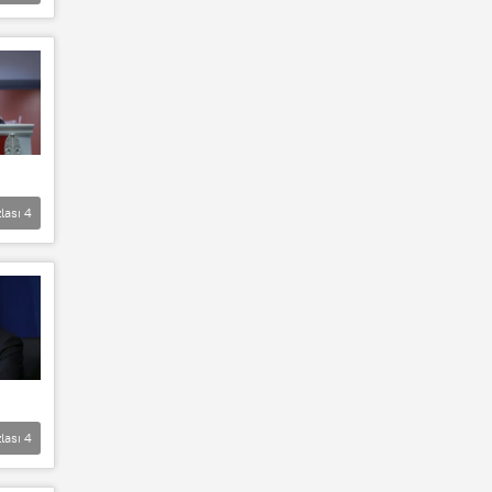
lası
4
lası
4