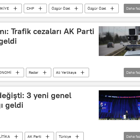
RKİYE
CHP
Özgür Özel
Özgür Özel
Daha faz
yaman
mı: Trafik cezaları AK Parti
eldi
ONOMİ
Radar
Ali Yerlikaya
Daha faz
AK Parti
eğişti: 3 yeni genel
ı geldi
LİTİKA
AK Parti
Türkiye
Daha faz