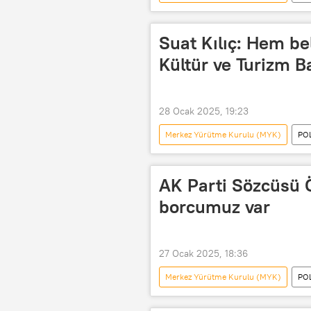
Çevre, Şehircilik ve İklim Değişikliği Bak
Suat Kılıç: Hem b
Kültür ve Turizm Ba
28 Ocak 2025, 19:23
Merkez Yürütme Kurulu (MYK)
PO
Ekrem İmamoğlu
Bolu
AK Parti Sözcüsü 
borcumuz var
27 Ocak 2025, 18:36
Merkez Yürütme Kurulu (MYK)
PO
AK Parti MKYK
AK Parti Gene