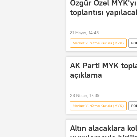
Özgür Özel MYK'yı 
toplantısı yapılac
31 Mayıs, 14:48
Merkez Yürütme Kurulu (MYK)
PO
Türkiye Büyük Millet Meclisi (TBMM)
AK Parti MYK topl
açıklama
28 Nisan, 17:39
Merkez Yürütme Kurulu (MYK)
PO
Recep Tayyip Erdoğan
Altın alacaklara kol