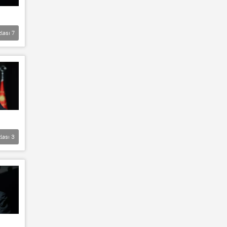
zlası
7
lası
3