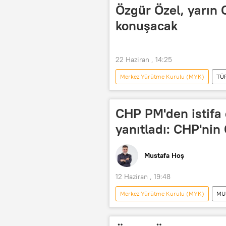
Cumhuriyet Halk Partisi (CHP)
Özgür Özel, yarın 
Radyo
konuşacak
22 Haziran , 14:25
Merkez Yürütme Kurulu (MYK)
TÜ
CHP PM'den istifa
yanıtladı: CHP'nin
Mustafa Hoş
12 Haziran , 19:48
Merkez Yürütme Kurulu (MYK)
MU
Radyo Sputnik
RADYO
Kemal Kılıçdaroğlu
Özgür Öz