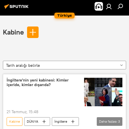
Türkiye
Kabine
Tarih aralığı belirle
İngiltere'nin yeni kabinesi: Kimler
içeride, kimler dışarıda?
21 Temmuz, 15:48
Kabine
DÜNYA
İngiltere
Daha fazlası
3