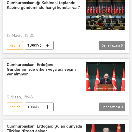
Kabine Toplantısı
Cumhurbaşkanlığı Kabinesi toplandı:
Kabine gündeminde hangi konular var?
18 Mayıs, 18:25
Kabine
TÜRKİYE
Daha fazlası
5
Cumhurbaşkanlığı Külliyesi
Türkiye
Kabine Toplantısı
Kabine değişikliği
Cumhurbaşkanı Erdoğan:
Gündemimizde erken veya ara seçim
kabine listesi
yer almıyor
6 Nisan, 18:46
Kabine
TÜRKİYE
Daha fazlası
8
Recep Tayyip Erdoğan
Kabine Toplantısı
Seçim
Cumhurbaşkanı Erdoğan: Şu an dünyada
Türkiye rüzgarı esiyor