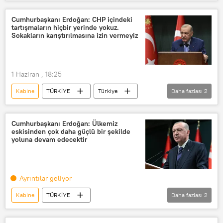
Andy Burnham
Ed Miliband
John Healey
Cumhurbaşkanı Erdoğan: CHP içindeki
tartışmaların hiçbir yerinde yokuz.
Sokakların karıştırılmasına izin vermeyiz
1 Haziran , 18:25
Kabine
TÜRKİYE
Türkiye
Daha fazlası
2
Recep Tayyip Erdoğan
Kabine Toplantısı
Cumhurbaşkanı Erdoğan: Ülkemiz
eskisinden çok daha güçlü bir şekilde
yoluna devam edecektir
Ayrıntılar geliyor
Kabine
TÜRKİYE
Daha fazlası
2
Cumhurbaşkanlığı Külliyesi