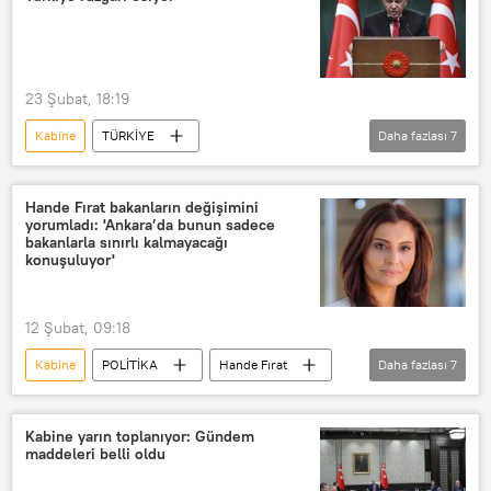
Yüksek Seçim Kurulu (YSK)
seçim yasası
Seçim sonuçları
yerel seçim
Genel seçim
23 Şubat, 18:19
Kabine
TÜRKİYE
Daha fazlası
7
Recep Tayyip Erdoğan
AK Parti
AK Parti Genel Merkezi
Hande Fırat bakanların değişimini
yorumladı: 'Ankara’da bunun sadece
Kabine Toplantısı
Kabine değişikliği
bakanlarla sınırlı kalmayacağı
konuşuluyor'
kabine listesi
kabine revizyonu
12 Şubat, 09:18
Kabine
POLİTİKA
Hande Fırat
Daha fazlası
7
politika
bakan
İçişleri Bakanlığı
Adalet Bakanlığı
Kabine yarın toplanıyor: Gündem
maddeleri belli oldu
Mustafa Çiftçi
Emniyet