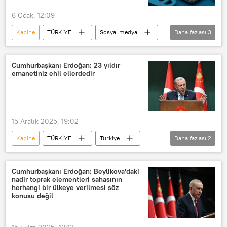
6 Ocak, 12:09
Kabine
TÜRKİYE
Sosyal medya
Daha fazlası
3
TBMM
Meclis
Bilgi Teknolojileri (BT)
Cumhurbaşkanı Erdoğan: 23 yıldır
emanetiniz ehil ellerdedir
15 Aralık 2025, 19:02
Kabine
TÜRKİYE
Türkiye
Daha fazlası
2
Haberler
Recep Tayyip Erdoğan
Cumhurbaşkanı Erdoğan: Beylikova'daki
nadir toprak elementleri sahasının
herhangi bir ülkeye verilmesi söz
konusu değil