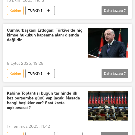
15 Ekim 2025, 19:13
Kabine
TÜRKİYE
Daha fazlası
7
Recep Tayyip Erdoğan
Kabine Toplantısı
Akkuyu
Cumhurbaşkanı Erdoğan: Türkiye'de hiç
kimse hukukun kapsama alanı dışında
Gazze
Karadeniz
değildir
Nadir Toprak Elementleri
nadir elementler
8 Eylül 2025, 19:28
Kabine
TÜRKİYE
Daha fazlası
7
Recep Tayyip Erdoğan
Kabine Toplantısı
Son dakika
Kabine Toplantısı bugün tarihinde i̇lk
kez perşembe günü yapılacak: Masada
Akkuyu Nükleer Güç Santrali (NGS)
hangi başlıklar var? Saat kaçta
açıklanacak?
Akkuyu NGS
CHP
Cumhuriyet Halk Partisi (CHP)
17 Temmuz 2025, 11:42