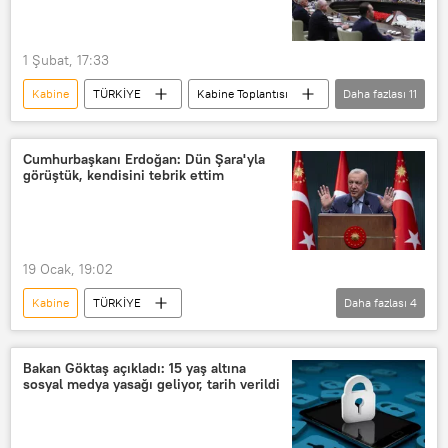
Akın Gürlek
1 Şubat, 17:33
Kabine
TÜRKİYE
Kabine Toplantısı
Daha fazlası
11
kabine listesi
yeni kabine
Cumhurbaşkanlığı Kabinesi
gündem
Cumhurbaşkanı Erdoğan: Dün Şara'yla
görüştük, kendisini tebrik ettim
Gündem Özel
uluslararası gündem
Suriye
İran
ABD
Savaş
Gazze
19 Ocak, 19:02
Kabine
TÜRKİYE
Daha fazlası
4
Recep Tayyip Erdoğan
Kabine Toplantısı
Kabine değişikliği
Bakan Göktaş açıkladı: 15 yaş altına
sosyal medya yasağı geliyor, tarih verildi
kabine listesi