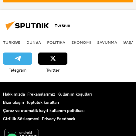
AK Parti
kabine
Kabine
Kabine Toplantısı
Kabine değişikliği
kabine revizyonu
yeni kabine
Türkiye
Kabine değişlikliği
kabine listesi
Cumhurbaşkanlığı Kabinesi
TÜRKIYE
DÜNYA
POLİTİKA
EKONOMİ
SAVUNMA
YAŞA
Telegram
Twitter
Hakkımızda
Frekanslarımız
Kullanım koşulları
Bize ulaşın
Topluluk kuralları
Çerez ve otomatik kayıt kullanım politikası
Gizlilik Sözleşmesi
Privacy Feedback