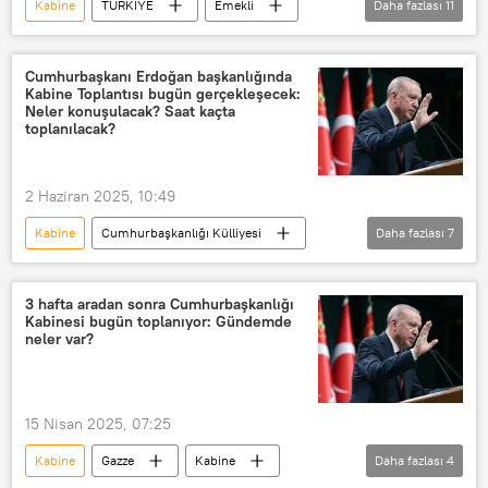
Kabine
TÜRKİYE
Emekli
Daha fazlası
11
Perşembe
Suriye
İsrail
SDG
Türkiye
kabine
Cumhurbaşkanı Erdoğan başkanlığında
Kabine Toplantısı bugün gerçekleşecek:
Kabine
Kabine Toplantısı
Neler konuşulacak? Saat kaçta
toplanılacak?
Kabine değişlikliği
kabine listesi
Cumhurbaşkanlığı Kabinesi
2 Haziran 2025, 10:49
Kabine
Cumhurbaşkanlığı Külliyesi
Daha fazlası
7
Gazze
Ankara
Kabine
Türkiye
TÜRKİYE
kabine
3 hafta aradan sonra Cumhurbaşkanlığı
Kabinesi bugün toplanıyor: Gündemde
Kabine Toplantısı
neler var?
15 Nisan 2025, 07:25
Kabine
Gazze
Kabine
Daha fazlası
4