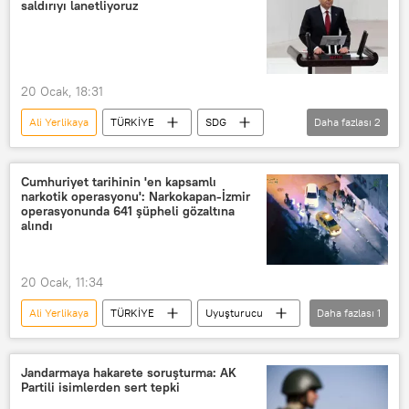
saldırıyı lanetliyoruz
20 Ocak, 18:31
Ali Yerlikaya
TÜRKİYE
SDG
Daha fazlası
2
Bayrak
ulusal bayrak
Cumhuriyet tarihinin 'en kapsamlı
narkotik operasyonu': Narkokapan-İzmir
operasyonunda 641 şüpheli gözaltına
alındı
20 Ocak, 11:34
Ali Yerlikaya
TÜRKİYE
Uyuşturucu
Daha fazlası
1
İzmir
Jandarmaya hakarete soruşturma: AK
Partili isimlerden sert tepki