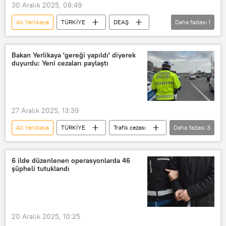
30 Aralık 2025, 08:49
Ali Yerlikaya
TÜRKİYE
DEAŞ
Daha fazlası
1
Yalova
Bakan Yerlikaya 'gereği yapıldı' diyerek
duyurdu: Yeni cezaları paylaştı
27 Aralık 2025, 13:39
Ali Yerlikaya
TÜRKİYE
Trafik cezası
Daha fazlası
3
Trafik para cezası
trafik cezaları
Trafik
6 ilde düzenlenen operasyonlarda 46
şüpheli tutuklandı
20 Aralık 2025, 10:25