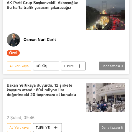
AK Parti Grup Başkanvekili Akbaşoğlu:
Bu hafta trafik yasasını çıkaracağız
Osman Nuri Cerit
Özel
Ali Yerlikaya
GÖRÜŞ
TBMM
Daha fazlası
3
Adalet Komisyonu
Emin Akbaşoğlu
İçişleri Bakanlığı
Bakan Yerlikaya duyurdu, 12 şirkete
kayyum atandı: 804 milyon lira
değerindeki 20 taşınmaza el konuldu
2 Şubat, 09:46
Ali Yerlikaya
TÜRKİYE
Daha fazlası
6