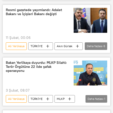
İçişleri Bakanlığı
Mustafa Çiftçi
Resmi gazetede yayımlandı: Adalet
Bakanı ve İçişleri Bakanı değişti
11 Şubat, 00:06
Ali Yerlikaya
TÜRKİYE
Akın Gürlek
Daha fazlası
6
Mustafa Çiftçi
Türkiye
Yılmaz Tunç
Türkiye Cumhuriyeti
Bakan Yerlikaya duyurdu: MLKP Silahlı
Terör Örgütüne 22 ilde şafak
İçişleri Bakanlığı
TBMM
operasyonu
3 Şubat, 08:07
Ali Yerlikaya
TÜRKİYE
MLKP
Daha fazlası
1
İstanbul Emniyet Müdürlüğü