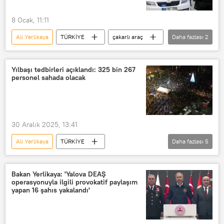
8 Ocak, 11:11
Ali Yerlikaya
TÜRKİYE
çakarlı araç
Daha fazlası
2
Ceza
Trafik cezası
Yılbaşı tedbirleri açıklandı: 325 bin 267
personel sahada olacak
30 Aralık 2025, 13:41
Ali Yerlikaya
TÜRKİYE
Daha fazlası
5
Sahil Güvenlik Komutanlığı
Jandarma
Asayiş
Polis
Yılbaşı
Bakan Yerlikaya: 'Yalova DEAŞ
operasyonuyla ilgili provokatif paylaşım
yapan 16 şahıs yakalandı'