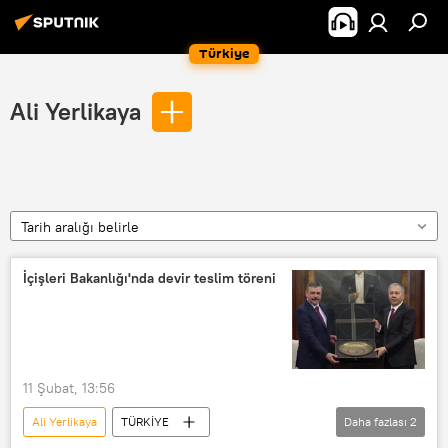
Türkiye
Ali Yerlikaya
Tarih aralığı belirle
İçişleri Bakanlığı'nda devir teslim töreni
11 Şubat, 13:56
Ali Yerlikaya
TÜRKİYE
Daha fazlası
2