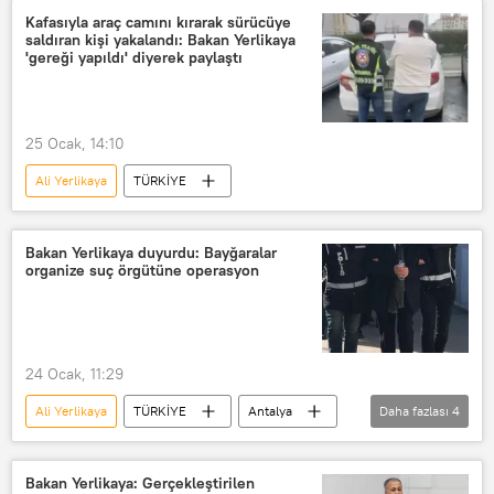
Kafasıyla araç camını kırarak sürücüye
saldıran kişi yakalandı: Bakan Yerlikaya
'gereği yapıldı' diyerek paylaştı
25 Ocak, 14:10
Ali Yerlikaya
TÜRKİYE
Bakan Yerlikaya duyurdu: Bayğaralar
organize suç örgütüne operasyon
24 Ocak, 11:29
Ali Yerlikaya
TÜRKİYE
Antalya
Daha fazlası
4
Antalya Emniyet Müdürlüğü
Polis
Polis baskını
Bayğaralar suç örgütü
Bakan Yerlikaya: Gerçekleştirilen