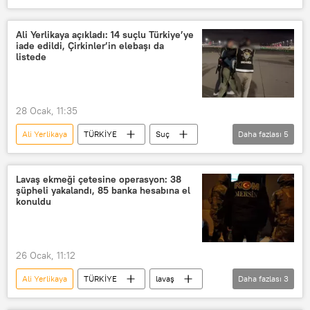
İçişleri Bakanlığı
kayyum
Kayyum
Şanlıurfa
tefeci
Ali Yerlikaya açıkladı: 14 suçlu Türkiye’ye
iade edildi, Çirkinler’in elebaşı da
Şanlıurfa Cumhuriyet Başsavcılığı
listede
28 Ocak, 11:35
Ali Yerlikaya
TÜRKİYE
Suç
Daha fazlası
5
suç örgütü
Gürcistan
Almanya
Ermenistan
Lavaş ekmeği çetesine operasyon: 38
şüpheli yakalandı, 85 banka hesabına el
Çirkinler
konuldu
26 Ocak, 11:12
Ali Yerlikaya
TÜRKİYE
lavaş
Daha fazlası
3
Çete
Operasyon
Mersin