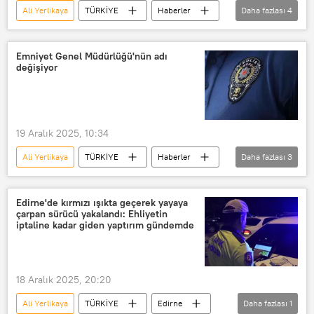
Ali Yerlikaya
TÜRKİYE
Haberler
Daha fazlası
4
Gaziantep
Muğla
Balıkesir
Cumhuriyet
Emniyet Genel Müdürlüğü'nün adı
değişiyor
19 Aralık 2025, 10:34
Ali Yerlikaya
TÜRKİYE
Haberler
Daha fazlası
3
Emniyet Genel Müdürlüğü (EGM)
Teşkilat, İsveç Güvenlik Polisi’nin (SAPO)
Edirne'de kırmızı ışıkta geçerek yayaya
çarpan sürücü yakalandı: Ehliyetin
Meclis
iptaline kadar giden yaptırım gündemde
18 Aralık 2025, 20:20
Ali Yerlikaya
TÜRKİYE
Edirne
Daha fazlası
1