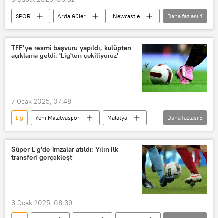
SPOR
Arda Güler
Newcastle
Daha fazlası
4
Premier Lig
Newcastle United
Transfer
Baran Yıldız
TFF’ye resmi başvuru yapıldı, kulüpten
açıklama geldi: 'Lig'ten çekiliyoruz'
7 Ocak 2025, 07:48
Lig
Yeni Malatyaspor
Malatya
Daha fazlası
5
Türkiye Futbol Federasyonu (TFF)
Kulüp
Puan
Puan sistemi
Süper Lig'de imzalar atıldı: Yılın ilk
transferi gerçekleşti
SPOR
3 Ocak 2025, 08:39