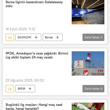
TFF 2. Lig
TFF 2. Lig Beyaz Grup
Borsa liginin kazandıranı Galatasaray
oldu
TFF 1. Lig
TFF 3. Lig
16 Eylül 2025, 11:12
Lig
EKONOMİ
Borsa
Daha fazlası
3
Galatasaray
Fenerbahçe
Trabzonspor
PFDK, Amedspor'a ceza yağdırdı: Birinci
Lig ekibi toplam 24 maç cezalı
22 Ağustos 2025, 00:02
Lig
SPOR
Daha fazlası
8
Türkiye Futbol Federasyonu (TFF)
Profesyonel Futbol Disiplin Kurulu (PFDK)
Bugünkü lig maçları: Hangi maç saat
kaçta, hangi kanalda?