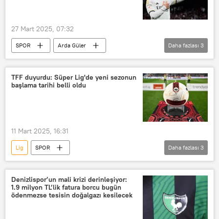
27 Mart 2025, 07:32
SPOR
Arda Güler
Daha fazlası
3
Aston Villa
Real Madrid
Premier Lig
Transfer
TFF duyurdu: Süper Lig'de yeni sezonun
başlama tarihi belli oldu
11 Mart 2025, 16:31
Lig
SPOR
Daha fazlası
3
Türkiye Futbol Federasyonu (TFF)
Süper Lig
Trendyol Süper Lig
Denizlispor’un mali krizi derinleşiyor:
1.9 milyon TL’lik fatura borcu bugün
ödenmezse tesisin doğalgazı kesilecek