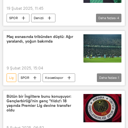
19 Şubat 2025, 11:45
SPOR
Denizli
Daha fazlası
4
Denizli Belediyesi
Denizli Valiliği
Denizlispor
Yukatel Denizlispor
Maç esnasında tribünden düştü: Ağır
yaralandı, yoğun bakımda
9 Şubat 2025, 15:04
Lig
SPOR
Kocaelispor
Daha fazlası
1
Amed Sportif Faaliyetler
Bütün bir İngiltere bunu konuşuyor:
Gençlerbirliği'nin genç 'Yıldız'ı 18
yaşında Premier Lig devine transfer
oldu
5 Şubat 2025, 06:52