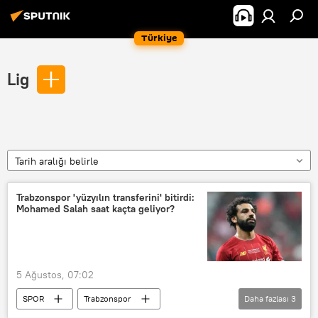
Türkiye
Lig
Tarih aralığı belirle
Trabzonspor 'yüzyılın transferini' bitirdi:
Mohamed Salah saat kaçta geliyor?
5 Ağustos, 07:02
SPOR
Trabzonspor
Daha fazlası
3