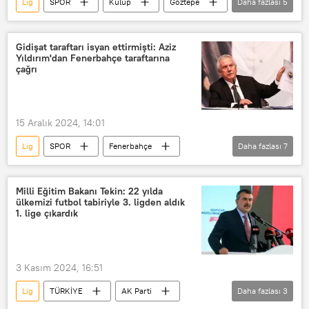
Lig
SPOR
Kulüp
Göztepe
Daha fazlası
5
İzmir
Eyüpspor
Süper Lig
Arda Turan
Transfer
Gidişat taraftarı isyan ettirmişti: Aziz
Yıldırım'dan Fenerbahçe taraftarına
çağrı
15 Aralık 2024, 14:01
Lig
SPOR
Fenerbahçe
Daha fazlası
7
Aziz Yıldırım
Ali Koç
Süper Lig
istifa
Futbol
Milli Eğitim Bakanı Tekin: 22 yılda
ülkemizi futbol tabiriyle 3. ligden aldık
Türkiye Futbol Federasyonu (TFF)
1. lige çıkardık
Avrupa Futbol Şampiyonası
3 Kasım 2024, 16:51
Lig
TÜRKİYE
AK Parti
Daha fazlası
3