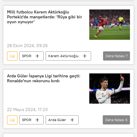
Milli Eğitim Bakanlığı
Yusuf Tekin
TFF 1. Lig
Milli futbolcu Kerem Aktürkoğlu
Portekiz'de manşetlerde: 'Rüya gibi bir
oyun oynuyor'
28 Ekim 2024, 09:26
Lig
SPOR
Kerem Aktürkoğlu
Daha fazlası
7
Benfica Futbol Takımı
Portekiz
Futbol
Arda Güler İspanya Ligi tarihine geçti:
Ronaldo'nun rekorunu kırdı
Türkiye Futbol Federasyonu (TFF)
Avrupa Futbol Şampiyonası
hat-trick
Galatasaray SK
22 Mayıs 2024, 17:23
Lig
SPOR
Arda Güler
Daha fazlası
5
Rekor
Cristiano Ronaldo