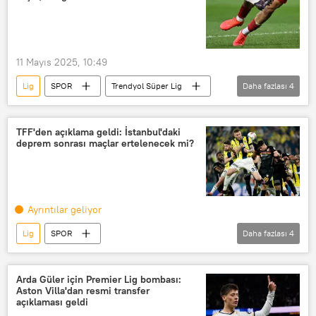
Maç
tarihi maç
Maç yayını
Diyarbakır
Diyarbakır Büyükşehir Belediyesi
11 Mayıs 2025, 10:49
Diyarbakır Valiliği
Lig
SPOR
Trendyol Süper Lig
Daha fazlası
4
Süper Lig
Futbol
TFF 1. Lig
Premier Lig
TFF'den açıklama geldi: İstanbul'daki
deprem sonrası maçlar ertelenecek mi?
Ayrıntılar geliyor
Lig
SPOR
Daha fazlası
4
Türkiye Futbol Federasyonu (TFF)
Mecnun Otyakmaz
Maç
Arda Güler için Premier Lig bombası:
Aston Villa'dan resmi transfer
Süper Lig
açıklaması geldi