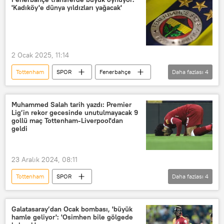
'Kadıköy'e dünya yıldızları yağacak'
2 Ocak 2025, 11:14
Tottenham
SPOR
Fenerbahçe
Daha fazlası
4
Londra
Heung-Min Son
Kevin De Bruyne
Transfer
Muhammed Salah tarih yazdı: Premier
Lig’in rekor gecesinde unutulmayacak 9
gollü maç Tottenham-Liverpool'dan
geldi
23 Aralık 2024, 08:11
Tottenham
SPOR
Daha fazlası
4
Muhammed Salah
Salah
Thierry Henry
Premier Lig
Galatasaray’dan Ocak bombası, 'büyük
hamle geliyor': 'Osimhen bile gölgede
Liverpool