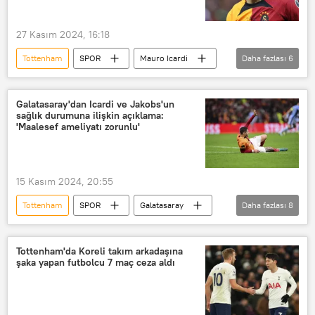
Boşanmak
Ayrılık
ayrılma
27 Kasım 2024, 16:18
anlaşmasız ayrılık
Tottenham
SPOR
Mauro Icardi
Daha fazlası
6
Wanda Nara
Arjantin
İstanbul
Haberler
Sakatlık
Galatasaray'dan Icardi ve Jakobs'un
sağlık durumuna ilişkin açıklama:
Ameliyat
'Maalesef ameliyatı zorunlu'
15 Kasım 2024, 20:55
Tottenham
SPOR
Galatasaray
Daha fazlası
8
Galatasaray SK
Mauro Icardi
Ismail Jakobs
Sakatlık
Tottenham'da Koreli takım arkadaşına
şaka yapan futbolcu 7 maç ceza aldı
Ameliyat
Tottenham Hotspur Futbol Takımı
UEFA
UEFA Avrupa Ligi