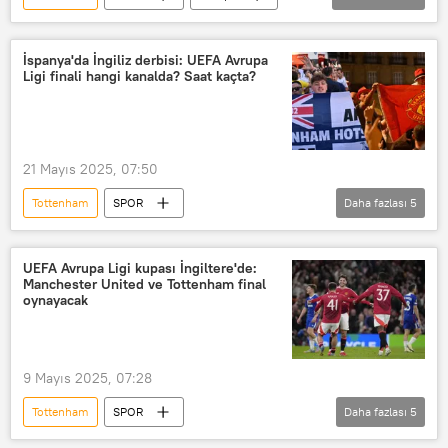
UEFA
UEFA Avrupa Ligi
UEFA Avrupa Kupası
İspanya'da İngiliz derbisi: UEFA Avrupa
Ligi finali hangi kanalda? Saat kaçta?
Tottenham Hotspur Futbol Takımı
Manchester
Manchester United
Maç
tarihi maç
Maç yayını
21 Mayıs 2025, 07:50
Futbol
Tottenham
SPOR
Daha fazlası
5
Manchester United
Altay Bayındır
UEFA Avrupa Ligi
Bilbao
UEFA Avrupa Ligi kupası İngiltere'de:
Manchester United ve Tottenham final
final
oynayacak
9 Mayıs 2025, 07:28
Tottenham
SPOR
Daha fazlası
5
Manchester United
UEFA