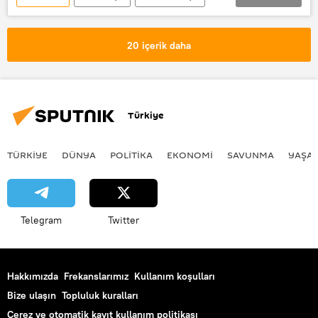
Victor James Osimhen
İngiltere
Futbol
Galatasaray
20 içerik daha
Galatasaray SK
UEFA
UEFA Avrupa Ligi
UEFA Avrupa Konferans Ligi
Türkiye
UEFA Şampiyonlar Ligi
UEFA Konferans Ligi
TÜRKIYE
DÜNYA
POLİTİKA
EKONOMİ
SAVUNMA
YAŞA
UEFA Uluslar Ligi
UEFA Süper Kupa
UEFA Süper Kupa
UEFA Avrupa Kupası
Gol
Telegram
Twitter
Maç
Hakkımızda
Frekanslarımız
Kullanım koşulları
Bize ulaşın
Topluluk kuralları
Çerez ve otomatik kayıt kullanım politikası