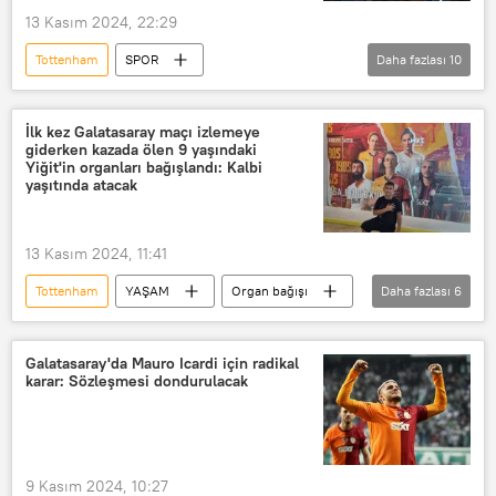
13 Kasım 2024, 22:29
Tottenham
SPOR
Daha fazlası
10
Tottenham Hotspur Futbol Takımı
Premier Lig
İngiltere
İlk kez Galatasaray maçı izlemeye
giderken kazada ölen 9 yaşındaki
Heung-Min Son
ırkçı hareket
Yiğit'in organları bağışlandı: Kalbi
yaşıtında atacak
Irkçı saldırı
Irkçı
Beyaz ırkçılığı
gizli ırkçılık
13 Kasım 2024, 11:41
Şaka
Tottenham
YAŞAM
Organ bağışı
Daha fazlası
6
Organ nakli
Galatasaray
Maç
Mauro Icardi
Galatasaray'da Mauro Icardi için radikal
karar: Sözleşmesi dondurulacak
Futbolcular
Balıkesir
9 Kasım 2024, 10:27