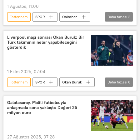
1 Ağustos, 11:00
Tottenham
SPOR
Osimhen
Daha fazlası
2
Premier Lig
Haberler
Liverpool maçı sonrası Okan Buruk: Bir
Türk takımının neler yapabileceğini
gösterdik
1 Ekim 2025, 07:04
Tottenham
SPOR
Okan Buruk
Daha fazlası
6
Osimhen
Leroy Sane
Liverpool
Beşiktaş
Galatasaray, Malili futbolcuyla
anlaşmada sona yaklaştı: Değeri 25
Şampiyonlar Ligi Kupası
milyon euro
UEFA Şampiyonlar Ligi
27 Ağustos 2025, 07:28