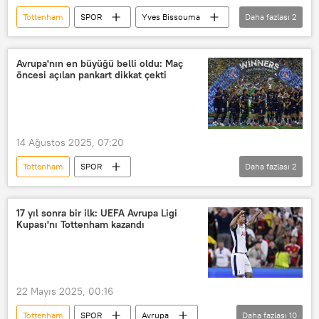
Tottenham
SPOR
Yves Bissouma
Daha fazlası
2
Süper Lig
Galatasaray
Avrupa'nın en büyüğü belli oldu: Maç
öncesi açılan pankart dikkat çekti
14 Ağustos 2025, 07:20
Tottenham
SPOR
Daha fazlası
2
Paris Saint-Germain (PSG)
UEFA Süper Kupa
17 yıl sonra bir ilk: UEFA Avrupa Ligi
Kupası'nı Tottenham kazandı
22 Mayıs 2025, 00:16
Tottenham
SPOR
Avrupa
Daha fazlası
10