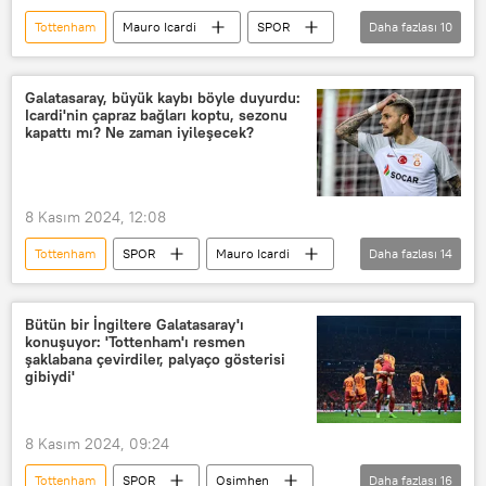
Tottenham
Mauro Icardi
SPOR
Daha fazlası
10
Sakatlık
sakatlık
Galatasaray
Galatasaray SK
Galatasaray, büyük kaybı böyle duyurdu:
Icardi'nin çapraz bağları koptu, sezonu
Maç
Futbol
Sözleşme
kapattı mı? Ne zaman iyileşecek?
Transfer
Okan Buruk
Menisküs
8 Kasım 2024, 12:08
Tottenham
SPOR
Mauro Icardi
Daha fazlası
14
Galatasaray
Galatasaray SK
Futbol
Sakatlık
sakatlık
Bütün bir İngiltere Galatasaray'ı
konuşuyor: 'Tottenham'ı resmen
Son dakika
çapraz bağ
şaklabana çevirdiler, palyaço gösterisi
gibiydi'
Türkiye Futbol Federasyonu (TFF)
Doktor
Sağlık
sağlık raporu
8 Kasım 2024, 09:24
Menisküs
Maç
MR
Tottenham
SPOR
Osimhen
Daha fazlası
16