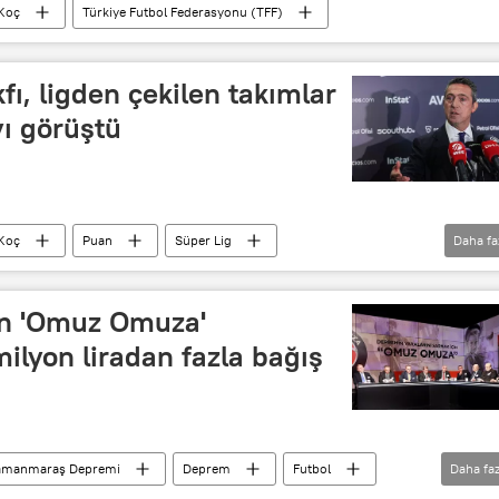
 Koç
Türkiye Futbol Federasyonu (TFF)
kfı, ligden çekilen takımlar
ı görüştü
 Koç
Puan
Süper Lig
Daha fa
an 'Omuz Omuza'
lyon liradan fazla bağış
ramanmaraş Depremi
Deprem
Futbol
Daha faz