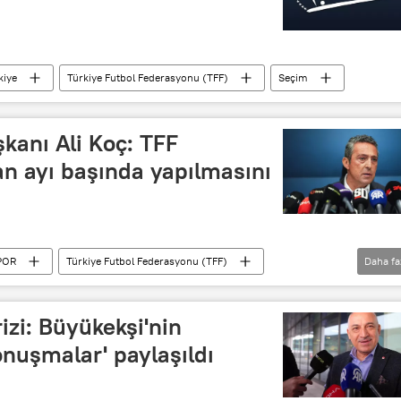
kiye
Türkiye Futbol Federasyonu (TFF)
Seçim
şkanı Ali Koç: TFF
an ayı başında yapılmasını
POR
Türkiye Futbol Federasyonu (TFF)
Daha fa
rizi: Büyükekşi'nin
 konuşmalar' paylaşıldı