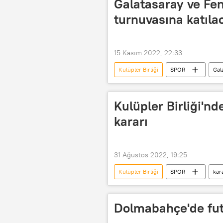
Galatasaray ve Fe
turnuvasına katıla
15 Kasım 2022, 22:33
Kulüpler Birliği
SPOR
Gal
Turnuva
Kulüpler Birliği Vakfı
Kulüpler Birliği'n
kararı
31 Ağustos 2022, 19:25
Kulüpler Birliği
SPOR
kar
Türkiye Futbol Federasyonu (TFF)
Dolmabahçe'de futb