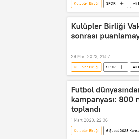
Kulüpler Birliği
SPOR
Ali
Kulüpler Birliği Va
sonrası puanlamay
29 Mart 2023, 21:57
Kulüpler Birliği
SPOR
Ali
Spor Toto Süper Lig
Futbol dünyasınd
kampanyası: 800 mi
toplandı
1 Mart 2023, 22:36
Kulüpler Birliği
6 Şubat 2023 Kah