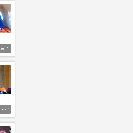
lası
4
zlası
7