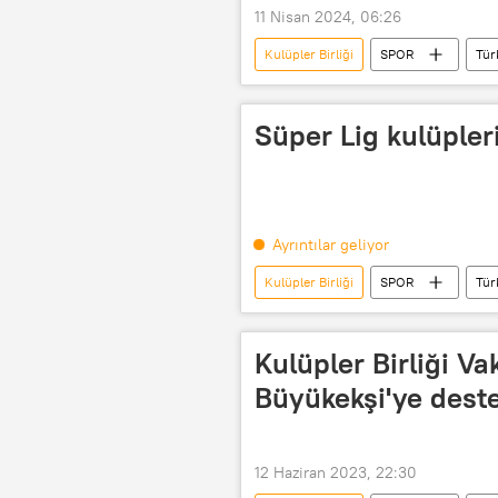
11 Nisan 2024, 06:26
Kulüpler Birliği
SPOR
Tür
TFF Merkez Hakem Kurulu
Kr
Candaş Tolga Işık
Futbol
Süper Lig kulüpler
Ayrıntılar geliyor
Kulüpler Birliği
SPOR
Tür
Kulüpler Birliği V
Büyükekşi'ye destek
12 Haziran 2023, 22:30