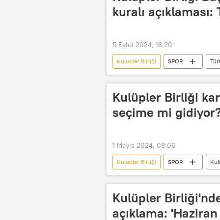
kuralı açıklaması: 
5 Eylül 2024, 16:20
Kulüpler Birliği
SPOR
Tür
Kulüpler Birliği ka
seçime mi gidiyor
1 Mayıs 2024, 08:06
Kulüpler Birliği
SPOR
Kulü
Türkiye Futbol Federasyonu (TFF)
Erken seçim
Kulüpler Birliği'nd
açıklama: 'Haziran