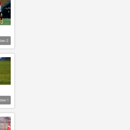
lası
2
zlası
1