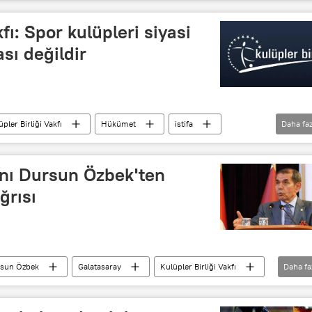
Kulüpler Birliği Vakfı
Yardım kampanyası
kfı: Spor kulüpleri siyasi
sı değildir
pler Birliği Vakfı
Hükümet
istifa
Daha faz
açıklama
nı Dursun Özbek'ten
ğrısı
sun Özbek
Galatasaray
Kulüpler Birliği Vakfı
Daha fa