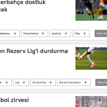
nerbahçe dostluk
cak
atasaray
Fenerbahçe
dostluk
Maç
Daha faz
den Rezerv Lig'i durdurma
ar
Lig
Durdurma
Durdurma kararı
Daha fa
ol zirvesi