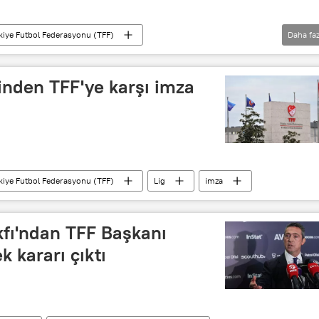
kiye Futbol Federasyonu (TFF)
Daha faz
iz
Sızma
Mehmet Büyükekşi
Servet Yardımcı
inden TFF'ye karşı imza
kiye Futbol Federasyonu (TFF)
Lig
imza
akfı'ndan TFF Başkanı
 kararı çıktı