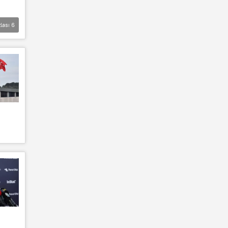
lası
6