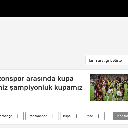
Tarih aralığı belirle
zonspor arasında kupa
iğiniz şampiyonluk kupamız
erbahçe
Trabzonspor
kupa
Maç
Daha faz
Ali Koç
Ertuğrul Doğan