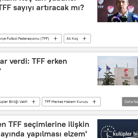
TFF sayıyı artıracak mı?
kiye Futbol Federasyonu (TFF)
Ali Koç
rar verdi: TFF erken
?
pler Birliği Vakfı
TFF Merkez Hakem Kurulu
Daha faz
Futbol
imza
Seçim
en TFF seçimlerine ilişkin
 ayında yapılması elzem'