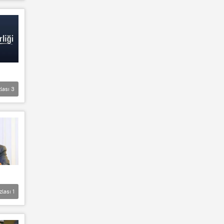
lası
3
zlası
1