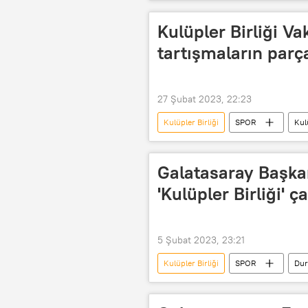
Türkiye Futbol Federasyonu (TFF)
Kulüpler Birliği Va
tartışmaların parça
27 Şubat 2023, 22:23
Kulüpler Birliği
SPOR
Kulü
Taraftar
Spor Toto Süper Lig
Galatasaray Başka
'Kulüpler Birliği' ça
5 Şubat 2023, 23:21
Kulüpler Birliği
SPOR
Dur
Süper Lig