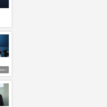
zlası
1