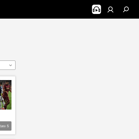
lası
5