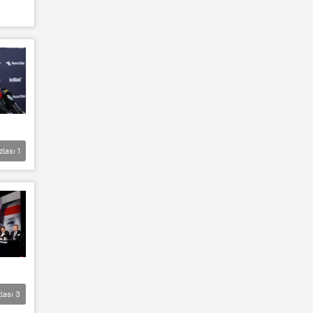
zlası
1
lası
3