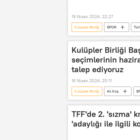
19 Nisan 2024, 22:27
Kulüpler Birliği
SPOR
Tür
Kulüpler Birliği Ba
seçimlerinin hazir
talep ediyoruz
16 Nisan 2024, 20:11
Kulüpler Birliği
Ali Koç
S
Kulüpler Birliği Vakfı
TFF'de 2. 'sızma' k
'adaylığı ile ilgili