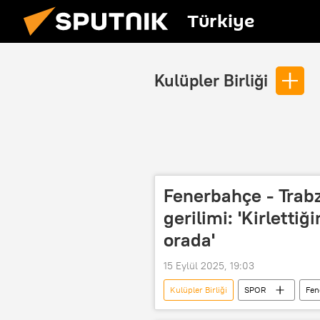
Türkiye
Kulüpler Birliği
Fenerbahçe - Trab
gerilimi: 'Kirlett
orada'
15 Eylül 2025, 19:03
Kulüpler Birliği
SPOR
Fen
tarihi maç
Maç yayını