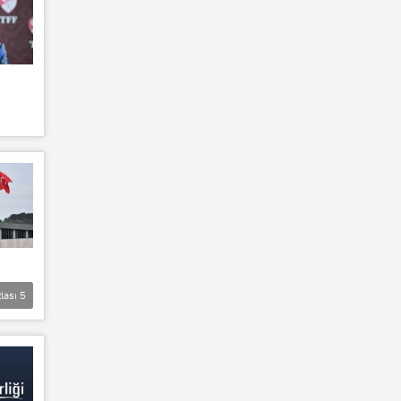
lası
5