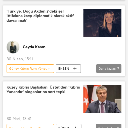
Batı
Batı basını
Avrupa
Fransa
Kıbrıs
Asker
‘Türkiye, Doğu Akdeniz’deki şer
ittifakına karşı diplomatik olarak aktif
Anlaşma
Haberler
Akdeniz
davranmalı’
Güney Kıbrıs
Ceyda Karan
30 Nisan, 15:11
Güney Kıbrıs Rum Yönetimi
EKSEN
Daha fazlası
7
Radyo Sputnik
Radyo
RADYO
Yankı Bağcıoğlu
Kuzey Kıbrıs Başbakanı Üstel’den 'Kıbrıs
Yunandır' sloganlarına sert tepki
İsrail
Güney Kıbrıs
Türkiye
30 Mart, 13:41