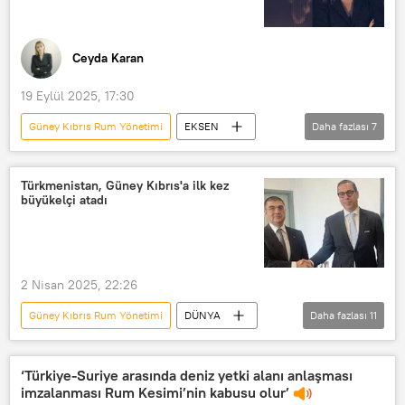
Ceyda Karan
19 Eylül 2025, 17:30
Güney Kıbrıs Rum Yönetimi
EKSEN
Daha fazlası
7
Radyo Sputnik
RADYO
Yankı Bağcıoğlu
İsrail
Suriye
Türkmenistan, Güney Kıbrıs'a ilk kez
büyükelçi atadı
YPG
SDG
2 Nisan 2025, 22:26
Güney Kıbrıs Rum Yönetimi
DÜNYA
Daha fazlası
11
Kıbrıs
Güney Kıbrıs
Kıbrıs Sorunu
Kıbrıs Barış Harekatı
‘Türkiye-Suriye arasında deniz yetki alanı anlaşması
imzalanması Rum Kesimi’nin kabusu olur’
Kıbrıs sorunu
Kıbrıs Rum Kesimi