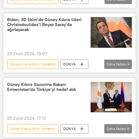
ABD
Joe Biden
Beyaz Saray
Kuzey Kıbrıs
Mülteci
Güney Kıbrıs
Kıbrıs Rum Kesimi
Mülteci krizi
Mülteci anlaşması
Biden, 30 Ekim’de Güney Kıbrıs lideri
Christodoulides’i Beyaz Saray’da
Nikos Hristodulidis
Bill Clinton
Yorgo Gerapetritis
ağırlayacak
Kiryakos Miçotakis
29 Ekim 2024, 19:07
Güney Kıbrıs Rum Yönetimi
DÜNYA
Daha fazlası
9
Güney Kıbrıs
Kıbrıs
Kıbrıs Sorunu
Kıbrıs Rum Kesimi
Güney Kıbrıs Savunma Bakanı
Ermenistan'da Türkiye’yi hedef aldı
Kıbrıs Cumhuriyeti
Kıbrıs Rum yönetimi
ABD
ABD seçimleri
Joe Biden
25 Eylül 2024, 17:12
Güney Kıbrıs Rum Yönetimi
DÜNYA
Daha fazlası
6
Güney Kıbrıs