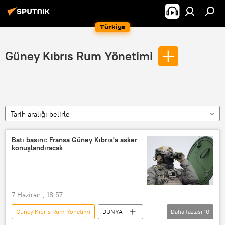
Türkiye
Güney Kıbrıs Rum Yönetimi
Tarih aralığı belirle
Batı basını: Fransa Güney Kıbrıs'a asker
konuşlandıracak
7 Haziran , 18:57
Güney Kıbrıs Rum Yönetimi
DÜNYA
Daha fazlası
10