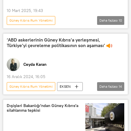
Kıbrıs Cumhuriyeti
10 Mart 2025, 19:43
Kıbrıs Rum yönetimi
Kuzey Kıbrıs
Güney Kıbrıs Rum Yönetimi
Daha fazlası
10
Türkmenistan
Kazakistan
CEYHUN BOZKURT'LA BÖLGENİN KALBİ
Radyo Sputnik
Radyo
‘ABD askerlerinin Güney Kıbrıs’a yerleşmesi,
Türkiye’yi çevreleme politikasının son aşaması’
RADYO
Ceyhun Bozkurt
Ortadoğu
Suriye
Amerika
Ceyda Karan
NATO
İsrail
16 Aralık 2024, 16:05
Güney Kıbrıs Rum Yönetimi
EKSEN
Daha fazlası
14
Radyo Sputnik
RADYO
Radyo
Beyazıt Karataş
Dışişleri Bakanlığı'ndan Güney Kıbrıs'a
silahlanma tepkisi
Donald Trump
Güney Kıbrıs
ABD
Kıbrıs
NATO
Avrupa Birliği
ABD