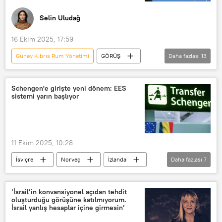
Selin Uludağ
16 Ekim 2025, 17:59
Güney Kıbrıs Rum Yönetimi
GÖRÜŞ
Daha fazlası
13
Kuzey Kıbrıs
Evangelos Florakis
Güney Kıbrıs
İsrail
Schengen'e girişte yeni dönem: EES
sistemi yarın başlıyor
Avrupa Birliği
ABD
Kıbrıs
Kıbrıs Rum yönetimi
Kıbrıs Cumhuriyeti
Kıbrıs Sorunu
11 Ekim 2025, 10:28
Kıbrıs Rum Kesimi
İsviçre
Norveç
İzlanda
Daha fazlası
7
Kıbrıs Barış Harekatı
Kıbrıs sorunu
Avrupa Birliği
Schengen bölgesi
Avrupa Seyahat Bilgileri ve Yetkilendirme Sistemi (ETIAS)
‘İsrail’in konvansiyonel açıdan tehdit
oluşturduğu görüşüne katılmıyorum.
Schengen
Türkiye
Haberler
İsrail yanlış hesaplar içine girmesin’
DÜNYA