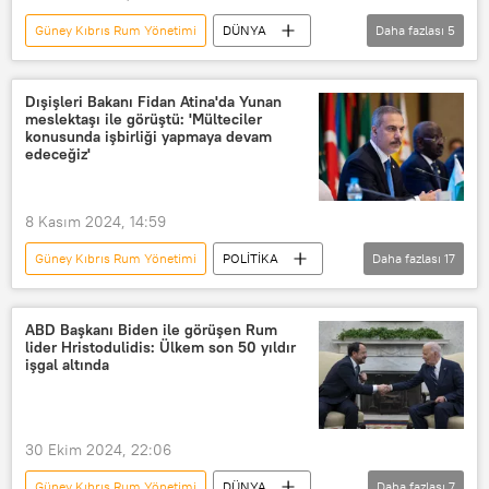
Güney Kıbrıs Rum Yönetimi
DÜNYA
Daha fazlası
5
Güney Kıbrıs
Askeri üs
ABD üssü
İngiliz
Dışişleri Bakanı Fidan Atina'da Yunan
meslektaşı ile görüştü: 'Mülteciler
İngiliz Ordusu
konusunda işbirliği yapmaya devam
edeceğiz'
8 Kasım 2024, 14:59
Güney Kıbrıs Rum Yönetimi
POLİTİKA
Daha fazlası
17
Yunanistan
Türkiye-Yunanistan İlişkileri
ABD Başkanı Biden ile görüşen Rum
lider Hristodulidis: Ülkem son 50 yıldır
Yunanistan Dışişleri Bakanlığı
Türkiye
işgal altında
Hakan Fidan
Dışişleri Bakanlığı
Türkiye Dışişleri Bakanlığı
30 Ekim 2024, 22:06
Doğu Akdeniz
Recep Tayyip Erdoğan
Güney Kıbrıs Rum Yönetimi
DÜNYA
Daha fazlası
7
Kıbrıs
Güney Kıbrıs