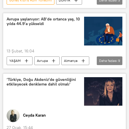
Güney Kıbrıs Rum Yönetimi
DÜNYA
Daha fazlası
3
Ünal Üstel
KKTC
Kıbrıs
Avrupa yaşlanıyor: AB’de ortanca yaş, 10
yılda 44.9’a yükseldi
13 Şubat, 16:04
YAŞAM
Avrupa
Almanya
Daha fazlası
9
Slovakya
Polonya
AB
Avrupa Birliği
Malta
Türkiye
‘Türkiye, Doğu Akdeniz’de güvenliğini
etkileyecek denkleme dahil olmalı’
Nüfus
Genç
genç nüfus
Ceyda Karan
27 Ocak, 15:44