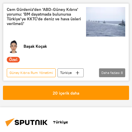
Güney Kıbrıs Savunma Bakanlığı
Cem Gürdeniz'den 'ABD-Güney Kıbrıs'
yorumu: 'BM dayatmada bulunursa
Ermenistan
Suren Papikyan
Türkiye'ye KKTC'de deniz ve hava üsleri
verilmeli'
Türkiye
Akdeniz
Başak Koçak
Özel
Güney Kıbrıs Rum Yönetimi
Türkiye
Daha fazlası
8
ABD
ABD
Mavi Vatan
Cem Gürdeniz
Güney Kıbrıs
20 içerik daha
KKTC
Kuzey Kıbrıs
GÖRÜŞ
Türkiye