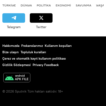
TÜRKIYE
DÜNYA
POLİTİKA
EKONOMİ
SAVUNMA
YAŞA
Telegram
Twitter
Hakkımızda
Frekanslarımız
Kullanım koşulları
Bize ulaşın
Topluluk kuralları
Çerez ve otomatik kayıt kullanım politikası
Gizlilik Sözleşmesi
Privacy Feedback
© 2026 Sputnik Tüm hakları saklıdır. 18+