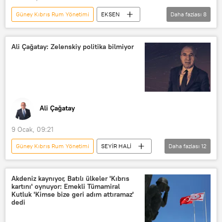
Güney Kıbrıs Rum Yönetimi
EKSEN
Daha fazlası
8
Radyo Sputnik
Radyo
RADYO
Türkiye
ABD
Ali Çağatay: Zelenskiy politika bilmiyor
İsrail
Doğu Akdeniz Gaz Forumu
Doğu Akdeniz
Ali Çağatay
9 Ocak, 09:21
Güney Kıbrıs Rum Yönetimi
SEYİR HALİ
Daha fazlası
12
Radyo Sputnik
Radyo
RADYO
Ali Çağatay
Akdeniz kaynıyor, Batılı ülkeler 'Kıbrıs
kartını' oynuyor: Emekli Tümamiral
Seyir Hali
Vladimir Zelenskiy
Kutluk 'Kimse bize geri adım attıramaz'
dedi
Avrupa Birliği
AB
Avrupa
Kıbrıs
GKRY
Ukrayna