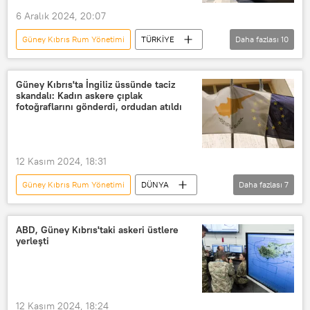
6 Aralık 2024, 20:07
Kuzey Kıbrıs
Yunanistan
Güney Kıbrıs Rum Yönetimi
TÜRKİYE
Daha fazlası
10
Doğu Akdeniz
Güney Kıbrıs
Güney Kıbrıs Savunma Bakanlığı
Güney Kıbrıs'ta İngiliz üssünde taciz
skandalı: Kadın askere çıplak
Kuzey Kıbrıs
Kıbrıs
fotoğraflarını gönderdi, ordudan atıldı
Kıbrıs Sorunu
Kıbrıs Barış Harekatı
Kıbrıs sorunu
Kıbrıs Rum Kesimi
12 Kasım 2024, 18:31
Kıbrıs Cumhuriyeti
Güney Kıbrıs Rum Yönetimi
DÜNYA
Daha fazlası
7
Kıbrıs Rum yönetimi
Güney Kıbrıs
İngiliz üssü
Asker
Kadın Asker
Taciz
ABD, Güney Kıbrıs'taki askeri üstlere
yerleşti
Cinsel taciz
Kadına yönelik taciz
12 Kasım 2024, 18:24