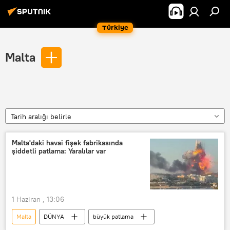
Türkiye
Malta
Tarih aralığı belirle
Malta'daki havai fişek fabrikasında
şiddetli patlama: Yaralılar var
1 Haziran , 13:06
Malta
DÜNYA
büyük patlama