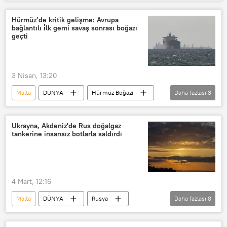
Hürmüz’de kritik gelişme: Avrupa
bağlantılı i̇lk gemi savaş sonrası boğazı
geçti
3 Nisan, 13:20
Malta
DÜNYA
Hürmüz Boğazı
Daha fazlası
3
Basra Körfezi
Maskat
Haberler
Ukrayna, Akdeniz'de Rus doğalgaz
tankerine insansız botlarla saldırdı
4 Mart, 12:16
Malta
DÜNYA
Rusya
Daha fazlası
8
Rusya Ulaştırma Bakanlığı
Akdeniz