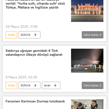
verildi: 'Yurtta sulh, cihanda sulh' sözü
İsrail-Filistin sorunu
ülke
Türkçe, Maltaca ve İngilizce yazıldı
yabancı ülke
tanıma
24 Mayıs 2025, 11:56
Malta
DÜNYA
Daha fazlası
4
Gazi Mustafa Kemal Atatürk
Türkçe
İngilizce
cadde
Saldırıya uğrayan gemideki 6 Türk
vatandaşının ülkeye dönüşü sağlandı
6 Mayıs 2025, 02:26
Malta
DÜNYA
İsrail
Daha fazlası
2
Gazze
Özgürlük Filosu Koalisyonu
Dışişleri Bakanlığı
Fenomen Kerimcan Durmaz tutuklandı