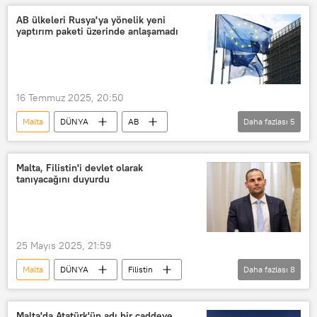
Birleşmiş Milletler (BM) Genel Merkezi
AB ülkeleri Rusya'ya yönelik yeni
yaptırım paketi üzerinde anlaşamadı
BM
16 Temmuz 2025, 20:50
Malta
DÜNYA
AB
Daha fazlası
5
Slovakya
Rusya
Avrupa
Avrupa Komisyonu
Yaptırım
Malta, Filistin'i devlet olarak
tanıyacağını duyurdu
Veto
25 Mayıs 2025, 21:59
Malta
DÜNYA
Filistin
Daha fazlası
8
Malta Büyükelçiliği
İsrail
İsrail-Filistin
İsrail ordusu
Malta'da Atatürk'ün adı bir caddeye