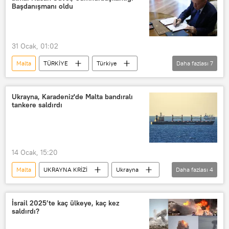
Nüfus
Genç
genç nüfus
Başdanışmanı oldu
31 Ocak, 01:02
Malta
TÜRKİYE
Türkiye
Daha fazlası
7
Hasan Suver
Mustafa Soykök
Papua Yeni Gine
Güneydoğu Asya
Ukrayna, Karadeniz'de Malta bandıralı
tankere saldırdı
Pasifik
Çevre, Şehircilik ve İklim Değişikliği Bakanlığı
Milli Eğitim Bakanlığı (MEB)
14 Ocak, 15:20
Malta
UKRAYNA KRİZİ
Ukrayna
Daha fazlası
4
Karadeniz
Rusya Savunma Bakanlığı
Tanker
Yakıt tankeri
İsrail 2025’te kaç ülkeye, kaç kez
saldırdı?