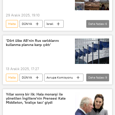
29 Aralık 2025, 19:10
Malta
DÜNYA
İsrail
Daha fazlası
6
Hava saldırıları
ABD
Gazze
İran
Hamas
Katar
‘Dört ülke AB’nin Rus varlıklarını
kullanma planına karşı çıktı’
13 Aralık 2025, 17:27
Malta
DÜNYA
Avrupa Komisyonu
Daha fazlası
9
AB
Avrupa
Belçika
Bulgaristan
İtalya
Yıllar sonra bir ilk: Hala monarşi ile
yönetilen İngiltere'nin Prensesi Kate
Bart de Wever
Ukrayna
Middleton, 'kraliçe tacı' giydi
dondurulmuş Rus varlıkları