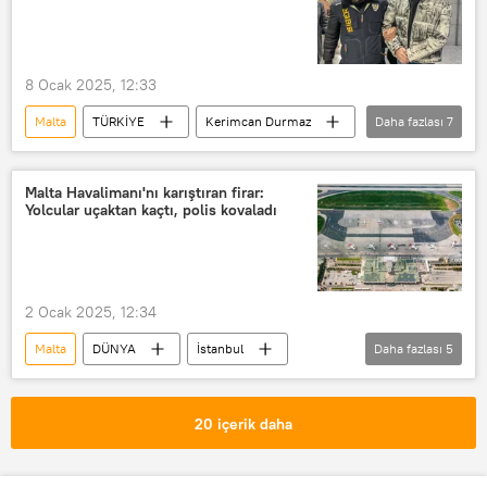
8 Ocak 2025, 12:33
Malta
TÜRKİYE
Kerimcan Durmaz
Daha fazlası
7
yasadışı
yasadışı bahis
Son dakika
Beykoz
TV8
Malta Havalimanı'nı karıştıran firar:
Yolcular uçaktan kaçtı, polis kovaladı
Mehmet Ali Erbil
Serdar Ortaç
2 Ocak 2025, 12:34
Malta
DÜNYA
İstanbul
Daha fazlası
5
Marakeş
Uçuş
Kaçak
Yolcu uçağı
Yolcu
20 içerik daha