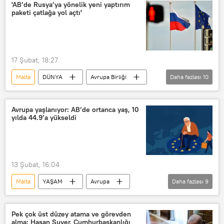
Ukrayna
insansız deniz aracı
'AB’de Rusya’ya yönelik yeni yaptırım
paketi çatlağa yol açtı'
Silahlı İnsansız Deniz Aracı (SİDA)
Saldırı
Avrupa Birliği
AB
17 Şubat, 18:27
Malta
DÜNYA
Avrupa Birliği
Daha fazlası
10
AB
Rusya
Yaptırım
Avrupa
Macaristan
Avrupa yaşlanıyor: AB’de ortanca yaş, 10
yılda 44.9’a yükseldi
Azerbaycan
İtalya
Kaja Kallas
Rus Petrolü
Gürcistan
13 Şubat, 16:04
Malta
YAŞAM
Avrupa
Daha fazlası
9
Almanya
Slovakya
Polonya
AB
Avrupa Birliği
Türkiye
Pek çok üst düzey atama ve görevden
alma: Hasan Suver, Cumhurbaşkanlığı