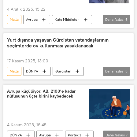
Rusya Merkez Bankası
4 Aralık 2025, 15:22
Malta
Avrupa
Kate Middleton
Daha fazlası
6
Kraliçe Victoria
YAŞAM
Almanya
Galler
Elizabeth
Yurt dışında yaşayan Gürcistan vatandaşlarının
seçimlerde oy kullanması yasaklanacak
Prens Albert
17 Kasım 2025, 13:00
Malta
DÜNYA
Gürcistan
Daha fazlası
3
Şalva Papuaşvili
İsrail
Ermenistan
Avrupa küçülüyor: AB, 2100’e kadar
nüfusunun üçte birini kaybedecek
4 Kasım 2025, 16:45
DÜNYA
Avrupa
Portekiz
Daha fazlası
7