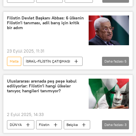
Hırvatistan
Fransa
Avrupa Birliği
AB
Nüfus
Filistin Devlet Başkanı Abbas: 6 ülkenin
Filistin'i tanıması, adil barış için kritik
Yaşlı nüfus
genç nüfus
bir adım
23 Eylül 2025, 11:31
Malta
İSRAİL-FİLİSTİN ÇATIŞMASI
Daha fazlası
5
Ortadoğu
İsrail-Filistin
Fransa
Belçika
Lüksemburg
Uluslararası arenada peş peşe kabul
ediliyorlar: Filistin'i hangi ülkeler
tanıyor, hangileri tanımıyor?
2 Eylül 2025, 14:33
DÜNYA
Filistin
Belçika
Daha fazlası
3
Dünya