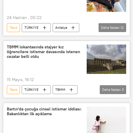
Başörtülü
İslam
24 Haziran , 00:22
Taciz
TÜRKİYE
Antalya
Daha fazlası
12
Türkiye
Tesettür
Başörtüsü
başörtüsü yasağı
Hakaret
TBMM lokantasında stajyer kız
öğrencilere istismar davasında istenen
Dine hakaret
İslam'a hakaret
cezalar belli oldu
Hakaret davası
Kadına hakaret
Cinsel taciz
Kadına yönelik taciz
15 Mayıs, 16:12
Sözlü taciz
Taciz
TÜRKİYE
TBMM
Daha fazlası
3
çocuklara cinsel taciz
Çocuk istismarı
Cinsel taciz
Bartın'da çocuğa cinsel istismar iddiası:
Bakanlıktan ilk açıklama