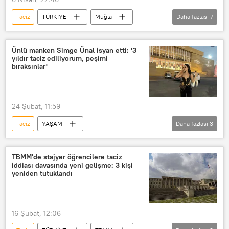
Taciz
TÜRKİYE
Muğla
Daha fazlası
7
Cinsel taciz
Kadına yönelik taciz
Sözlü taciz
iş
iş yeri
Ünlü manken Simge Ünal isyan etti: '3
yıldır taciz ediliyorum, peşimi
Öğrenci
Türk öğrenci
bıraksınlar'
24 Şubat, 11:59
Taciz
YAŞAM
Daha fazlası
3
Emniyet Genel Müdürlüğü (EGM)
Kadına yönelik taciz
Simge Ünal
TBMM'de stajyer öğrencilere taciz
iddiası davasında yeni gelişme: 3 kişi
yeniden tutuklandı
16 Şubat, 12:06