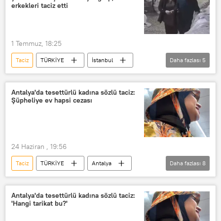
Turist
yabancı turist
erkekleri taciz etti
turist vizesi
1 Temmuz, 18:25
Taciz
TÜRKİYE
İstanbul
Daha fazlası
5
Ümraniye
Bayrampaşa
Cinsel taciz
Sözlü taciz
Antalya'da tesettürlü kadına sözlü taciz:
Şüpheliye ev hapsi cezası
erkek modellere cinsel taciz
24 Haziran , 19:56
Taciz
TÜRKİYE
Antalya
Daha fazlası
8
Sözlü taciz
Cinsel taciz
Kadına yönelik taciz
başörtüsü yasağı
Antalya'da tesettürlü kadına sözlü taciz:
'Hangi tarikat bu?'
Başörtüsü
başörtü