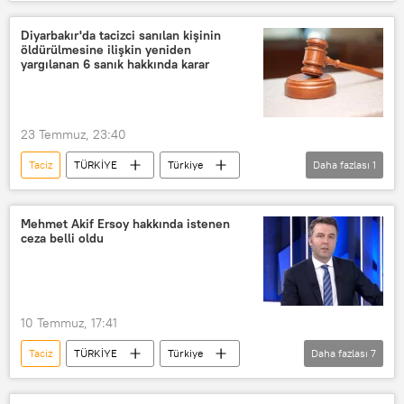
YÖK
Cumhuriyet Başsavcılığı
Çanakkale Onsekiz Mart Üniversitesi
Diyarbakır'da tacizci sanılan kişinin
öldürülmesine ilişkin yeniden
Cinsel taciz
yargılanan 6 sanık hakkında karar
23 Temmuz, 23:40
Taciz
TÜRKİYE
Türkiye
Daha fazlası
1
Diyarbakır
Mehmet Akif Ersoy hakkında istenen
ceza belli oldu
10 Temmuz, 17:41
Taciz
TÜRKİYE
Türkiye
Daha fazlası
7
Mehmet Akif Ersoy
Cinsel taciz