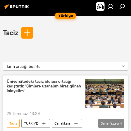
Türkiye
Taciz
Tarih aralığı belirle
Üniversitedeki taciz iddiası ortalığı
karıştırdı: 'Çimlere uzanalım biraz günah
işleyelim'
29 Temmuz, 13:29
Taciz
TÜRKİYE
Çanakkale
Daha fazlası
4