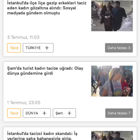
Kadına yönelik taciz
Sözlü taciz
İstanbul'da ilçe ilçe gezip erkekleri taciz
eden kadın gözaltına alındı: Sosyal
Habertürk gazetesi
Habertürk TV
medyada gündem olmuştu
Uyuşturucu
3 Temmuz, 11:03
Taciz
TÜRKİYE
Daha fazlası
3
İstanbul Emniyet Müdürlüğü
Cinsel taciz
Bipolar bozukluk
Şam'da turist kadın tacize uğradı: Olay
dünya gündemine girdi
1 Temmuz, 23:05
Taciz
DÜNYA
Şam
Daha fazlası
7
Suriye İçişleri Bakanlığı
Cinsel taciz
Kadına yönelik taciz
Sözlü taciz
İstanbul'da tacizci kadın skandalı: İş
yerlerine satış bahanesiyle girip,