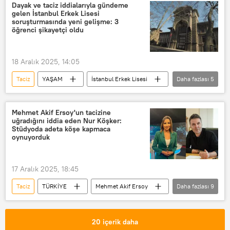
çocuklara taciz
Kadına yönelik taciz
Dayak ve taciz iddialarıyla gündeme
gelen İstanbul Erkek Lisesi
Sözlü taciz
soruşturmasında yeni gelişme: 3
öğrenci şikayetçi oldu
18 Aralık 2025, 14:05
Taciz
YAŞAM
İstanbul Erkek Lisesi
Daha fazlası
5
Cumhuriyet Başsavcılığı
İstanbul
Kadına yönelik taciz
Dayak
Mehmet Akif Ersoy'un tacizine
uğradığını iddia eden Nur Köşker:
Şiddet
Stüdyoda adeta köşe kapmaca
oynuyorduk
17 Aralık 2025, 18:45
Taciz
TÜRKİYE
Mehmet Akif Ersoy
Daha fazlası
9
Nur Köşker
Habertürk gazetesi
Habertürk TV
Muhabir
20 içerik daha