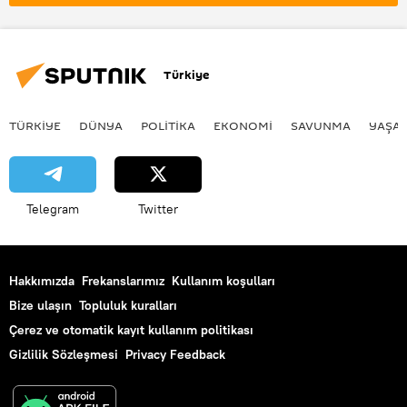
Sunucu
haber sunucusu
Cinsel taciz
Kadına yönelik taciz
Sözlü taciz
Türkiye
TÜRKIYE
DÜNYA
POLİTİKA
EKONOMİ
SAVUNMA
YAŞA
Telegram
Twitter
Hakkımızda
Frekanslarımız
Kullanım koşulları
Bize ulaşın
Topluluk kuralları
Çerez ve otomatik kayıt kullanım politikası
Gizlilik Sözleşmesi
Privacy Feedback