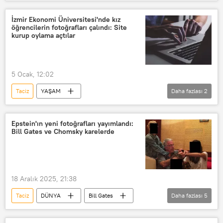
Eyüpsultan
çocuklara yönelik kurumsal cinsel istismar
İstanbul Büyükşehir Belediyesi (İBB)
İzmir Ekonomi Üniversitesi'nde kız
öğrencilerin fotoğrafları çalındı: Site
Kreş
Cinsel taciz
kurup oylama açtılar
çocuklara taciz
çocuklara cinsel taciz
5 Ocak, 12:02
Taciz
YAŞAM
Daha fazlası
2
İzmir Ekonomi Üniversitesi (İEÜ)
Kadına yönelik taciz
Epstein'ın yeni fotoğrafları yayımlandı:
Bill Gates ve Chomsky karelerde
18 Aralık 2025, 21:38
Taciz
DÜNYA
Bill Gates
Daha fazlası
5
Jeffrey Epstein
Cinsel taciz