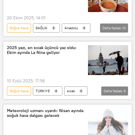
20 Ekim 2025, 14:01
Soğuk hava
SAĞLIK
Anadolu
Daha fazlası
10
Türkiye
Haberler
tarhana
çorba
Hasta
Grip
2025 yazı, en sıcak üçüncü yaz oldu:
Ekim ayında La Nina geliyor
Grip aşısı
Grip salgını
grip ilacı
soğuk algınlığı
10 Eylül 2025, 17:56
Soğuk hava
TÜRKİYE
sıcak
Daha fazlası
8
sıcak hava
Sıcak hava kubbesi
Sıcak hava
en sıcak yıl
Meteoroloji uzmanı uyardı: Nisan ayında
soğuk hava dalgası gelecek
sıcak çarpması
La Nina
Soğuk
soğuk algınlığı