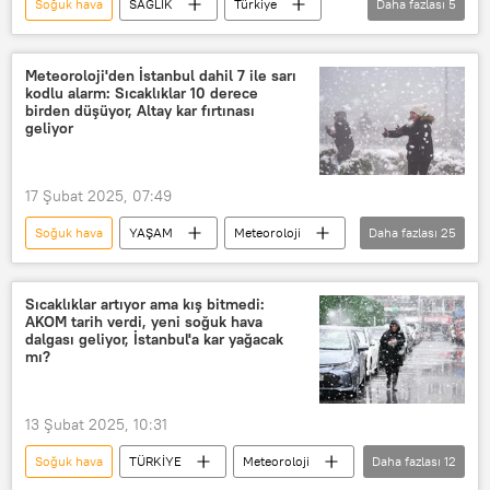
Soğuk hava
SAĞLIK
Türkiye
Daha fazlası
5
Karadeniz
Dilek Çalışkan
Karadeniz Teknik Üniversitesi (KTÜ)
NTV
Haberler
Türkiye
Dünya Sağlık Örgütü (DSÖ)
Sağlık
Meteoroloji'den İstanbul dahil 7 ile sarı
kodlu alarm: Sıcaklıklar 10 derece
Yaşam
kalp hastalıkları
birden düşüyor, Altay kar fırtınası
geliyor
17 Şubat 2025, 07:49
Soğuk hava
YAŞAM
Meteoroloji
Daha fazlası
25
Ege
Batı Karadeniz
Altay
Akdeniz
Kar
Kar yağışı
Sıcaklıklar artıyor ama kış bitmedi:
AKOM tarih verdi, yeni soğuk hava
Kar fırtınası
Kar tatili
dalgası geliyor, İstanbul'a kar yağacak
mı?
Soğuk
soğuk
Dondurucu soğuk
HAVA DURUMU
13 Şubat 2025, 10:31
Hava durumu
istanbul hava durumu
Soğuk hava
TÜRKİYE
Meteoroloji
Daha fazlası
12
Bugün hava durumu