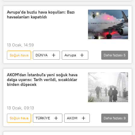
Soğuk
yanma
yanmak
Avrupa’da buzlu hava koşulları: Bazı
havaalanları kapatıldı
13 Ocak, 14:59
Soğuk hava
DÜNYA
Avrupa
Daha fazlası
5
Havaalanı
uçuş iptal
Viyana Havalimanı
Viyana
AKOM'dan İstanbul'a yeni soğuk hava
dalga uyarısı: Tarih verildi, sıcaklıklar
Orta Avrupa
birden düşecek
13 Ocak, 09:13
Soğuk hava
TÜRKİYE
AKOM
Daha fazlası
9
İstanbul Büyükşehir Belediyesi Afet Koordinasyon Merkezi (AKOM)