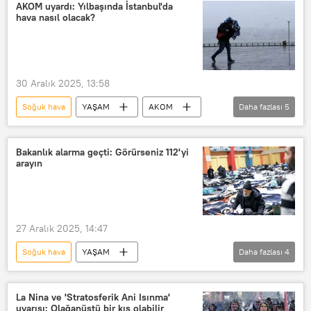
Kar yağışı
İstanbul kar yağışı
AKOM uyardı: Yılbaşında İstanbul'da
hava nasıl olacak?
Soğuk
Balkanlar
Anadolu yakası
Fatih
İstanbul Büyükşehir Belediyesi (İBB)
30 Aralık 2025, 13:58
Meteoroloji Genel Müdürlüğü
Soğuk hava
YAŞAM
AKOM
Daha fazlası
5
İstanbul Büyükşehir Belediyesi (İBB)
İstanbul
İstanbul kar yağışı
Bakanlık alarma geçti: Görürseniz 112'yi
arayın
Kar yağışı
soğuk
27 Aralık 2025, 14:47
Soğuk hava
YAŞAM
Daha fazlası
4
Mahinur Özdemir Göktaş
Evsiz
Evsizlik
Evsizler
La Nina ve 'Stratosferik Ani Isınma'
uyarısı: Olağanüstü bir kış olabilir