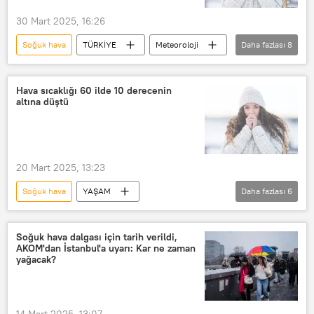
30 Mart 2025, 16:26
Soğuk hava
TÜRKİYE
Meteoroloji
Daha fazlası
8
Çevre
Hava
sıcak hava
Hava kirliliği
Hava sıcaklığı
Hava sıcaklığı 60 ilde 10 derecenin
altına düştü
Soğuk
soğuk algınlığı
soğuk ısırıması
20 Mart 2025, 13:23
Soğuk hava
YAŞAM
Daha fazlası
6
Meteoroloji Genel Müdürlüğü
Hava
HAVA DURUMU
sıcak hava
Soğuk hava dalgası için tarih verildi,
AKOM'dan İstanbul'a uyarı: Kar ne zaman
Hava sıcaklığı
Dondurucu soğuk
yağacak?
14 Mart 2025, 13:07