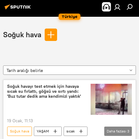
Türkiye
Soğuk hava
Tarih aralığı belirle
Soğuk havayı test etmek için havaya
sıcak su fırlattı, göğsü ve sırtı yandı:
'Buz tutar dedik ama kendimizi yaktık'
19 Ocak, 11:13
Soğuk hava
YAŞAM
sıcak
Daha fazlası
3