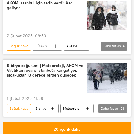
Kalp krizi
AKOM İstanbul için tarih verdi: Kar
geliyor
2 Şubat 2025, 08:53
Soğuk hava
TÜRKİYE
AKOM
Daha fazlası
4
İstanbul
Sibirya
Kar
Kar yağışı
Sibirya soğukları | Meteoroloji, AKOM ve
Valilikten uyarı: İstanbul'a kar geliyor,
sıcaklıklar 10 derece birden düşecek
1 Şubat 2025, 11:58
Soğuk hava
Sibirya
Meteoroloji
Daha fazlası
28
AKOM
YAŞAM
Karadeniz
Doğu Anadolu
İstanbul
20 içerik daha