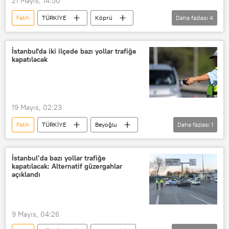
21 Mayıs, 14:50
Fatih
TÜRKİYE
Köprü
Daha fazlası
4
Otoyol
Çarşamba
Başkentray
İZBAN
İstanbul'da iki ilçede bazı yollar trafiğe
kapatılacak
19 Mayıs, 02:23
Fatih
TÜRKİYE
Beyoğlu
Daha fazlası
1
Emniyet Müdürlüğü
İstanbul’da bazı yollar trafiğe
kapatılacak: Alternatif güzergahlar
açıklandı
9 Mayıs, 04:26