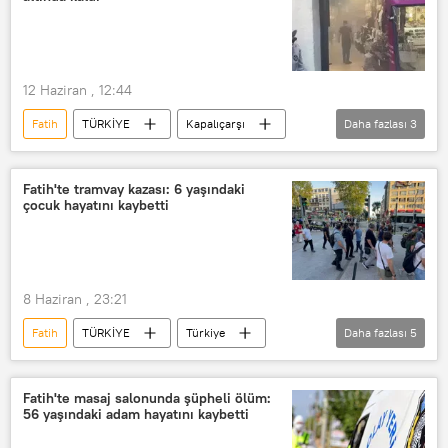
12 Haziran , 12:44
Fatih
TÜRKİYE
Kapalıçarşı
Daha fazlası
3
Kapalıçarşı
Yangın
İstanbul
Fatih'te tramvay kazası: 6 yaşındaki
çocuk hayatını kaybetti
8 Haziran , 23:21
Fatih
TÜRKİYE
Türkiye
Daha fazlası
5
İstanbul
İstanbul Elektrik Tramvay ve Tünel İşletmeleri (İETT)
Fatih'te masaj salonunda şüpheli ölüm:
56 yaşındaki adam hayatını kaybetti
Kaza
kaza sebebi