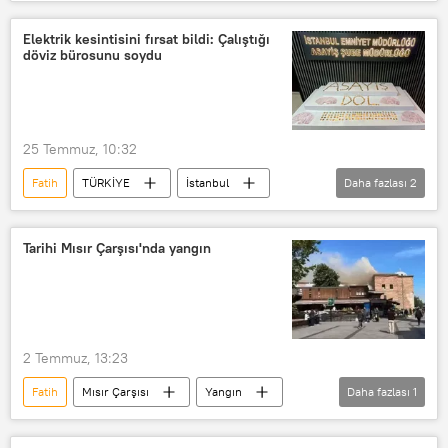
Trafik
Kadir Topbaş
Emniyet Müdürlüğü
Elektrik kesintisini fırsat bildi: Çalıştığı
döviz bürosunu soydu
25 Temmuz, 10:32
Fatih
TÜRKİYE
İstanbul
Daha fazlası
2
Hırsızlık
nitelikli hırsızlık
Tarihi Mısır Çarşısı'nda yangın
2 Temmuz, 13:23
Fatih
Mısır Çarşısı
Yangın
Daha fazlası
1
Yangın söndürme