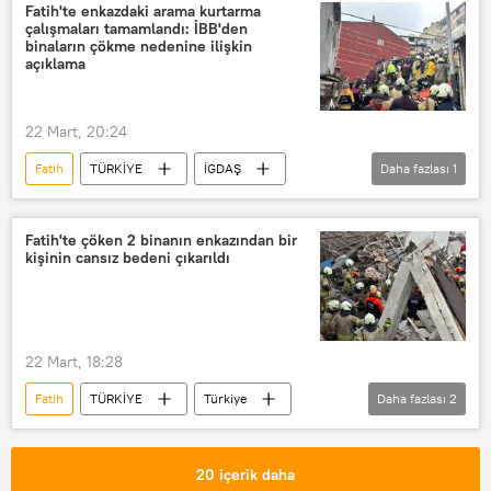
Fatih'te enkazdaki arama kurtarma
çalışmaları tamamlandı: İBB'den
binaların çökme nedenine ilişkin
açıklama
22 Mart, 20:24
Fatih
TÜRKİYE
İGDAŞ
Daha fazlası
1
İstanbul Büyükşehir Belediyesi (İBB)
Fatih'te çöken 2 binanın enkazından bir
kişinin cansız bedeni çıkarıldı
22 Mart, 18:28
Fatih
TÜRKİYE
Türkiye
Daha fazlası
2
Enkaz
enkaz altından
20 içerik daha