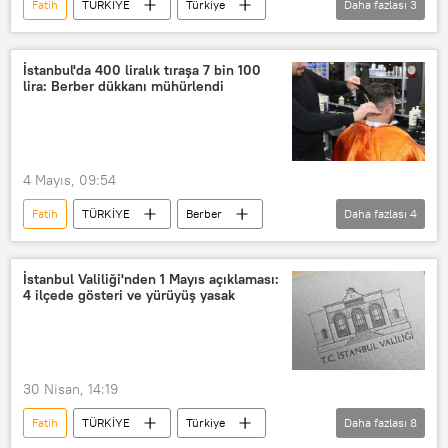
Fatih
TÜRKİYE
Türkiye
Daha fazlası
3
Beyoğlu
Beşiktaş
Emniyet Müdürlüğü
İstanbul'da 400 liralık tıraşa 7 bin 100
lira: Berber dükkanı mühürlendi
4 Mayıs, 09:54
Fatih
TÜRKİYE
Berber
Daha fazlası
4
Ceza
Ticaret Bakanlığı
Fatih Belediyesi
Haliç
İstanbul Valiliği'nden 1 Mayıs açıklaması:
4 ilçede gösteri ve yürüyüş yasak
30 Nisan, 14:19
Fatih
TÜRKİYE
Türkiye
Daha fazlası
8