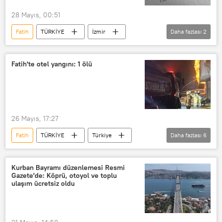
28 Mayıs, 00:51
Fatih
TÜRKİYE
İzmir
Daha fazlası
2
TOMA
İstanbul Valiliği
Fatih'te otel yangını: 1 ölü
26 Mayıs, 17:27
Fatih
TÜRKİYE
Türkiye
Daha fazlası
6
İstanbul
Yangın
Yangın söndürme
yangın alarmı
Kurban Bayramı düzenlemesi Resmi
Gazete'de: Köprü, otoyol ve toplu
Yangın felaketi
yangın söndürme tüpü
ulaşım ücretsiz oldu