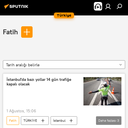
Türkiye
Fatih
Tarih aralığı belirle
İstanbul'da bazı yollar 14 gün trafiğe
kapalı olacak
1 Ağustos, 15:06
Fatih
TÜRKİYE
İstanbul
Daha fazlası
3