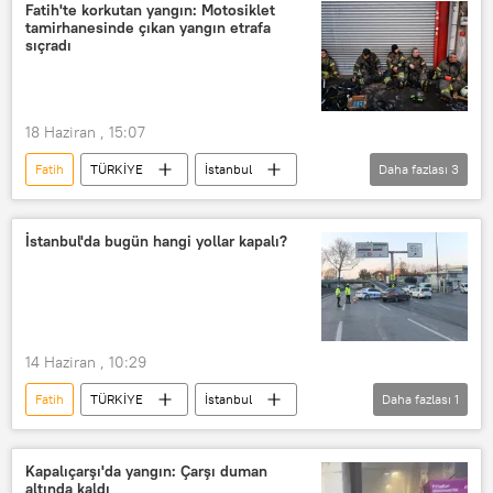
Fatih'te korkutan yangın: Motosiklet
tamirhanesinde çıkan yangın etrafa
sıçradı
18 Haziran , 15:07
Fatih
TÜRKİYE
İstanbul
Daha fazlası
3
Motosiklet
Yangın
Yangın söndürme
İstanbul'da bugün hangi yollar kapalı?
14 Haziran , 10:29
Fatih
TÜRKİYE
İstanbul
Daha fazlası
1
Beyoğlu
Kapalıçarşı'da yangın: Çarşı duman
altında kaldı