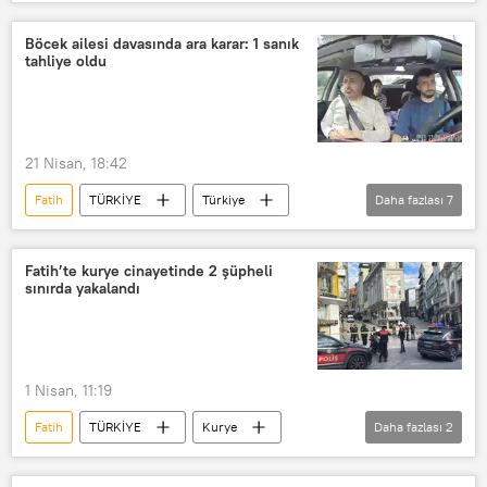
Kartal Meydanı
Beşiktaş
DİSK
KESK
Şişli
Böcek ailesi davasında ara karar: 1 sanık
tahliye oldu
1 Mayıs
1 Mayıs Emek ve Dayanışma Günü
1 Mayıs İşçi Bayramı
21 Nisan, 18:42
Fatih
TÜRKİYE
Türkiye
Daha fazlası
7
Otel
otel odası
Böcek
Böcek ilacı
Beter Böcek
Fatih’te kurye cinayetinde 2 şüpheli
sınırda yakalandı
Böcek Davası
Böcek ailesi
1 Nisan, 11:19
Fatih
TÜRKİYE
Kurye
Daha fazlası
2
Edirne
İstanbul Emniyet Müdürlüğü