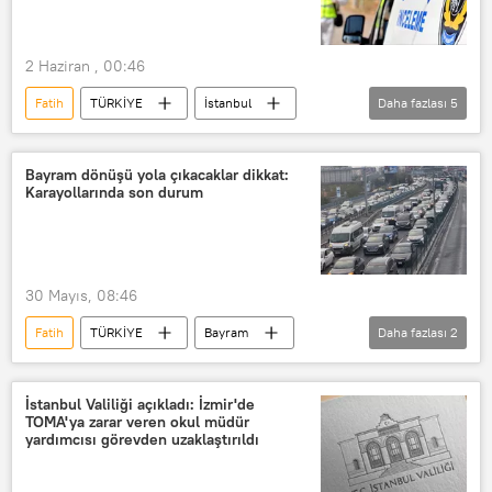
Trafik kazası
2 Haziran , 00:46
Fatih
TÜRKİYE
İstanbul
Daha fazlası
5
Polis
Polis baskını
masaj
masaj terapisti
masaj salonu
Bayram dönüşü yola çıkacaklar dikkat:
Karayollarında son durum
30 Mayıs, 08:46
Fatih
TÜRKİYE
Bayram
Daha fazlası
2
Beyşehir
Aydın
İstanbul Valiliği açıkladı: İzmir'de
TOMA'ya zarar veren okul müdür
yardımcısı görevden uzaklaştırıldı