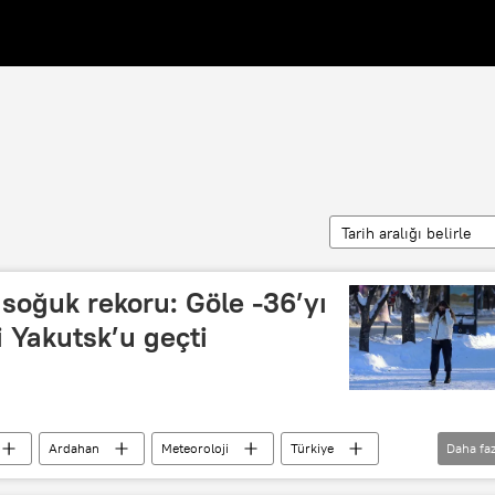
Tarih aralığı belirle
soğuk rekoru: Göle -36’yı
i Yakutsk’u geçti
Ardahan
Meteoroloji
Türkiye
Daha faz
durumu
HAVA DURUMU
Bugün hava durumu