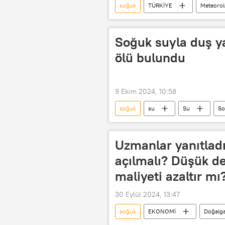
soğuk
TÜRKİYE
Meteorol
Meteoroloji 1. Bölge Müdürlüğü İstanbu
HAVA DURUMU
Soğuk suyla duş ya
ölü bulundu
9 Ekim 2024, 10:58
soğuk
su
Su
So
Ölüm
Ölüm nedeni
Uzmanlar yanıtlad
açılmalı? Düşük d
maliyeti azaltır mı
30 Eylül 2024, 13:47
soğuk
EKONOMİ
Doğalg