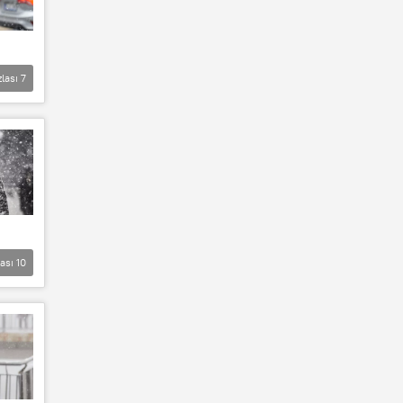
zlası
7
lası
10