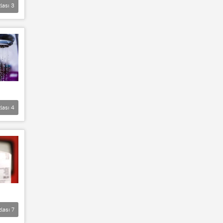
lası
3
lası
4
zlası
7