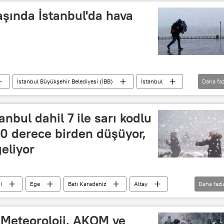
şında İstanbul'da hava
İstanbul Büyükşehir Belediyesi (İBB)
İstanbul
Daha faz
Soğuk hava
anbul dahil 7 ile sarı kodlu
 10 derece birden düşüyor,
geliyor
i
Ege
Batı Karadeniz
Altay
Daha fazl
ğışı
Kar fırtınası
Kar tatili
Soğuk
k
HAVA DURUMU
Hava durumu
| Meteoroloji, AKOM ve