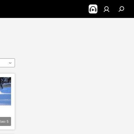
lası
5