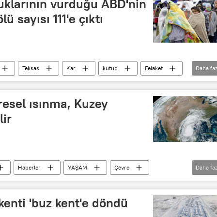
uklarının vurduğu ABD'nin
ü sayısı 111'e çıktı
Teksas
Kar
kutup
Felaket
Daha faz
üresel ısınma, Kuzey
lir
Haberler
YAŞAM
Çevre
Daha faz
Sıcaklık
Hava sıcaklığı
kenti 'buz kent'e döndü