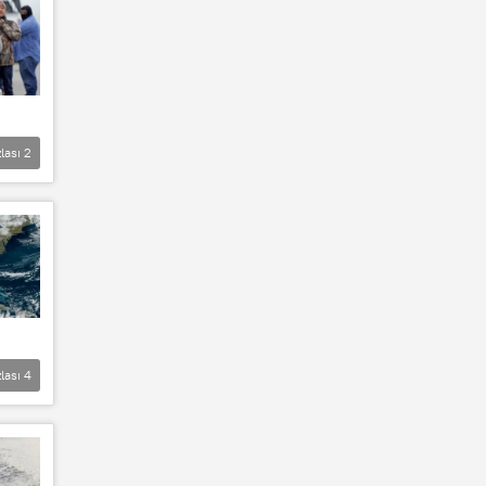
lası
2
lası
4