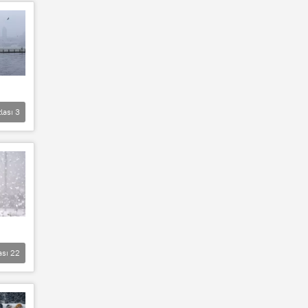
lası
3
ası
22