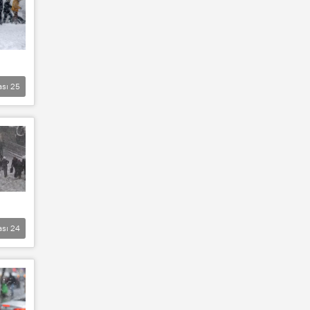
ası
25
ası
24