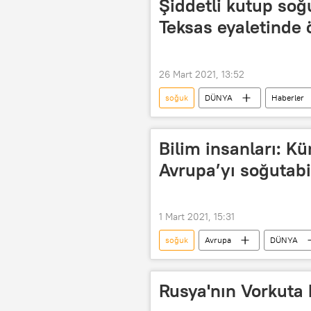
Şiddetli kutup soğ
Teksas eyaletinde öl
26 Mart 2021, 13:52
soğuk
DÜNYA
Haberler
Ölüm
ABD
Bilim insanları: K
Avrupa’yı soğutabi
1 Mart 2021, 15:31
soğuk
Avrupa
DÜNYA
Küresel ısınma
Kuzey
Rusya'nın Vorkuta 