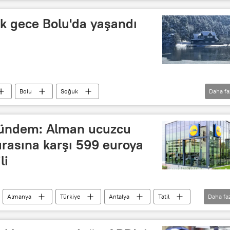
sıcak hava
Soğuk
Soğuk hava
k gece Bolu'da yaşandı
Bolu
Soğuk
Daha fa
ündem: Alman ucuzcu
rasına karşı 599 euroya
li
Almanya
Türkiye
Antalya
Tatil
Daha fa
Enerji
Doğalgaz
Fatura
ısınma