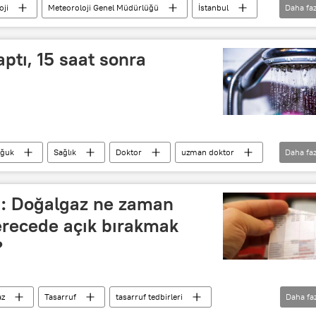
oji
Meteoroloji Genel Müdürlüğü
İstanbul
Daha faz
l Bölge Tahmin ve Erken Uyarı Merkezi
Sıcaklık
ptı, 15 saat sonra
ğuk
Sağlık
Doktor
uzman doktor
Daha faz
şok
SAĞLIK
ı: Doğalgaz ne zaman
erecede açık bırakmak
?
az
Tasarruf
tasarruf tedbirleri
Daha fa