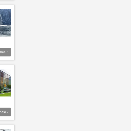
zlası
1
zlası
7