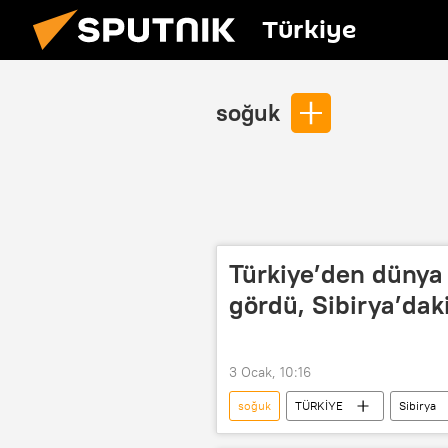
Türkiye
soğuk
Türkiye’den dünya 
gördü, Sibirya’dak
3 Ocak, 10:16
soğuk
TÜRKİYE
Sibirya
Soğuk
Hava
Hava 