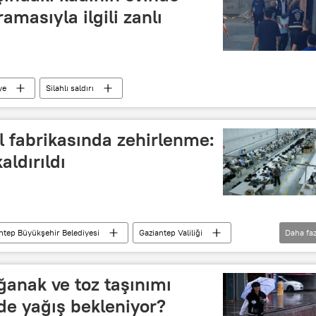
ramasıyla ilgili zanlı
ye
Silahlı saldırı
il fabrikasında zehirlenme:
aldırıldı
ntep Büyükşehir Belediyesi
Gaziantep Valiliği
Daha faz
Zehirlenme
toplu zehirlenme
ğanak ve toz taşınımı
rde yağış bekleniyor?