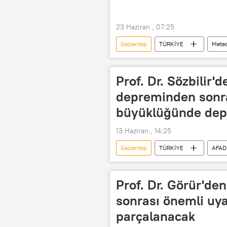
23 Haziran , 07:25
Gaziantep
TÜRKİYE
Meteo
Kayseri
Meteoroloji Genel M
Prof. Dr. Sözbilir'
depreminden sonra
büyüklüğünde depr
13 Haziran , 14:25
Gaziantep
TÜRKİYE
AFAD
Prof. Dr. Hasan Sözbilir
Prof. Dr. Görür'de
sonrası önemli uyar
parçalanacak