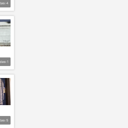
lası
4
zlası
1
lası
5