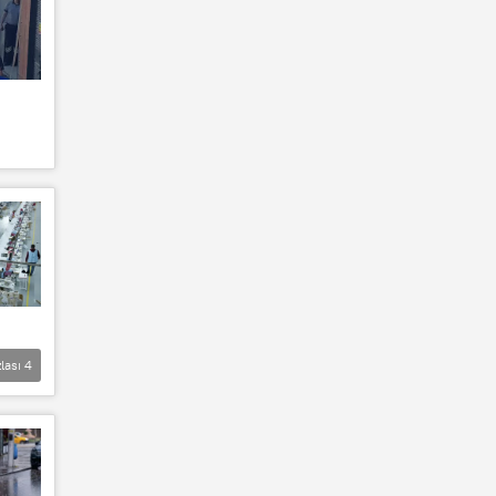
lası
4