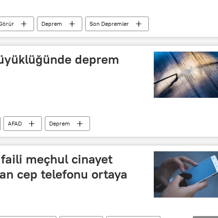
Görür
Deprem
Son Depremler
 büyüklüğünde deprem
AFAD
Deprem
k faili meçhul cinayet
nan cep telefonu ortaya