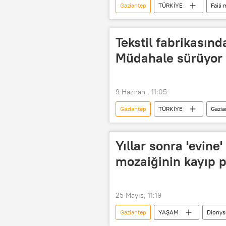
Gaziantep
TÜRKİYE
Faili
Aynur Kanbur
Suriye
Tekstil fabrikasın
Müdahale sürüyor
9 Haziran , 11:05
Gaziantep
TÜRKİYE
Gazia
fabrika yangını
Yıllar sonra 'evine
mozaiğinin kayıp pa
25 Mayıs, 11:19
Gaziantep
YAŞAM
Dionys