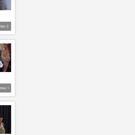
lası
2
zlası
1