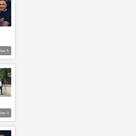
lası
5
lası
3