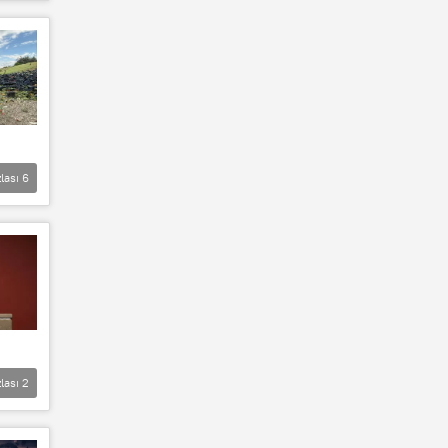
lası
6
lası
2