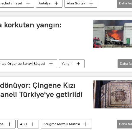
 meçhul cinayet
Antalya
Akın Gürlek
Daha faz
Cumhuriyet Başsavcılığı
HTS
da korkutan yangın:
ntep Organize Sanayi Bölgesi
Yangın
Daha fa
' dönüyor: Çingene Kızı
neli Türkiye'ye getirildi
os
ABD
Zeugma Mozaik Müzesi
Daha faz