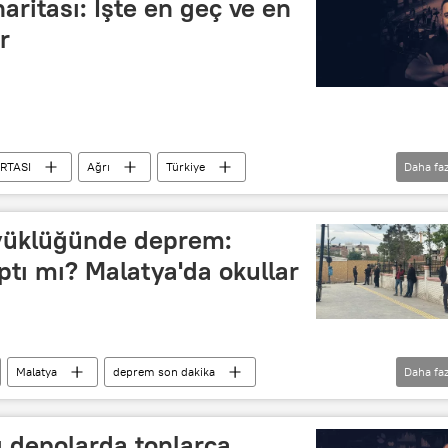
haritası: İşte en geç ve en
r
RTASI
Ağrı
Türkiye
Daha faz
TÜİK
Radyo Sputnik
Radyo
üyüklüğünde deprem:
ptı mı? Malatya'da okullar
Malatya
deprem son dakika
Daha faz
ş
Battalgazi
AFAD
 depolarda tonlarca