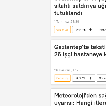
silahlı saldırıya uğ
tutuklandı
1 Temmuz, 23:39
Gaziantep
TÜRKİYE
Türki
Gaziantep'te tekst
26 işçi hastaneye k
26 Haziran , 17:28
Gaziantep
TÜRKİYE
Gazia
Gaziantep Emniyet Müdürlüğü
Gıda Zehirlenmesi
Meteoroloji'den sa
uyarısı: Hangi ille