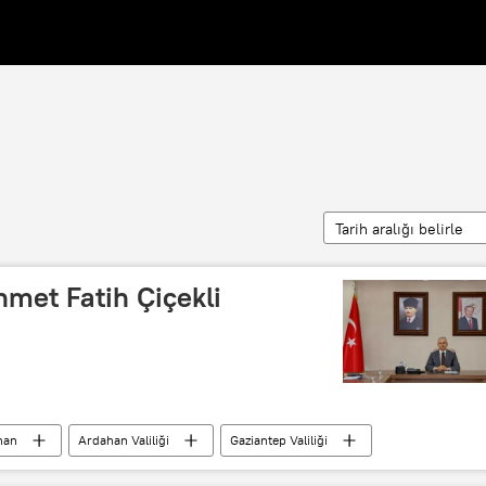
Tarih aralığı belirle
met Fatih Çiçekli
han
Ardahan Valiliği
Gaziantep Valiliği