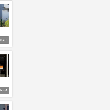
lası
6
lası
4