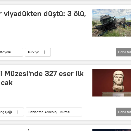
Zeugma mozaikleri
Zeugma Antik Kenti
lığı
r viyadükten düştü: 3 ölü,
Otoyolu
Türkiye
Daha faz
Gaziantep Valiliği
Trafik
Trafik kazası
i Müzesi'nde 327 eser ilk
acak
unç Çağı
Gaziantep Arkeoloji Müzesi
Daha faz
hramanmaraş