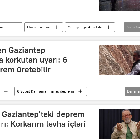
roloji
Hava durumu
Güneydoğu Anadolu
Daha faz
üdürlüğü
den Gaziantep
 korkutan uyarı: 6
em üretebilir
6 Şubat Kahramanmaraş depremi
Daha fa
n Gaziantep'teki deprem
ı: Korkarım levha içleri