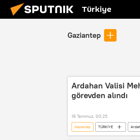
Türkiye
Gaziantep
Ardahan Valisi Meh
görevden alındı
18 Temmuz, 00:25
Gaziantep
TÜRKİYE
Arda