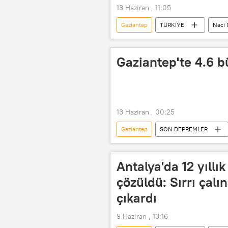
13 Haziran , 11:05
Gaziantep
TÜRKİYE
Naci 
Gaziantep'te 4.6
13 Haziran , 00:25
Gaziantep
SON DEPREMLER
Antalya'da 12 yıllı
çözüldü: Sırrı çalı
çıkardı
9 Haziran , 13:16