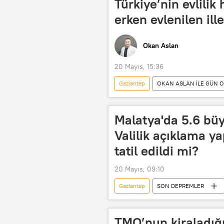
Türkiye’nin evlilik 
erken evlenilen ille
Okan Aslan
20 Mayıs, 15:36
Gaziantep
OKAN ASLAN İLE GÜN O
Türkiye İstatistik Kurumu (TÜİK)
RADYO
Malatya'da 5.6 b
Valilik açıklama ya
tatil edildi mi?
20 Mayıs, 09:10
Gaziantep
SON DEPREMLER
Son Depremler
Osman Bekta
TMO’nun kiraladığı