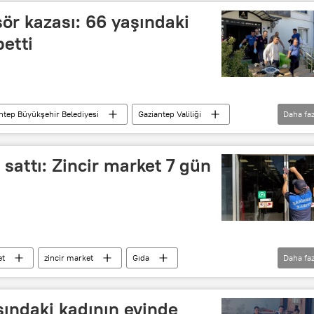
ör kazası: 66 yaşındaki
betti
ntep Büyükşehir Belediyesi
Gaziantep Valiliği
Daha faz
Asansör
Asansör faciası
Kaza
ğı
 sattı: Zincir market 7 gün
et
zincir market
Gıda
Daha faz
Zabıta
Şahinbey ilçesi
Şahinbey
şındaki kadının evinde