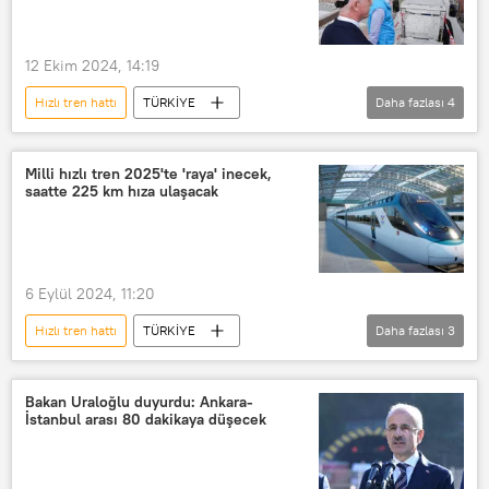
12 Ekim 2024, 14:19
Hızlı tren hattı
TÜRKİYE
Daha fazlası
4
Ulaştırma ve Altyapı Bakanlığı
Abdulkadir Uraloğlu
hızlı tren
Milli hızlı tren 2025'te 'raya' inecek,
saatte 225 km hıza ulaşacak
Yüksek Hızlı Tren (YHT)
6 Eylül 2024, 11:20
Hızlı tren hattı
TÜRKİYE
Daha fazlası
3
Ulaştırma ve Altyapı Bakanlığı
Abdulkadir Uraloğlu
hızlı tren
Bakan Uraloğlu duyurdu: Ankara-
İstanbul arası 80 dakikaya düşecek