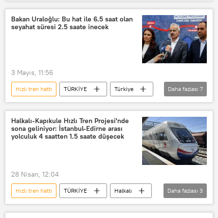
hızlı tren
Yüksek Hızlı Tren (YHT)
Tren
Tren istasyonu
Bakan Uraloğlu: Bu hat ile 6.5 saat olan
seyahat süresi 2.5 saate inecek
Ulaştırma Bakanlığı
Ulaştırma ve Altyapı Bakanlığı
3 Mayıs, 11:56
Hızlı tren hattı
TÜRKİYE
Türkiye
Daha fazlası
7
hızlı tren
Yüksek Hızlı Tren (YHT)
Mersin
Gaziantep
Tarsus
Halkalı-Kapıkule Hızlı Tren Projesi'nde
sona geliniyor: İstanbul-Edirne arası
Abdulkadir Uraloğlu
Haberler
yolculuk 4 saatten 1.5 saate düşecek
28 Nisan, 12:04
Hızlı tren hattı
TÜRKİYE
Halkalı
Daha fazlası
3
Edirne
hızlı tren