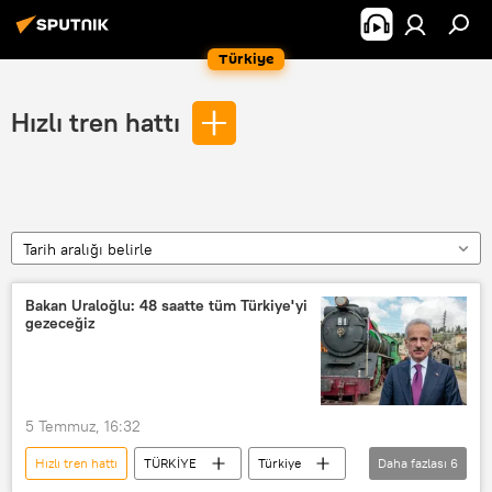
Türkiye
Hızlı tren hattı
Tarih aralığı belirle
Bakan Uraloğlu: 48 saatte tüm Türkiye'yi
gezeceğiz
5 Temmuz, 16:32
Hızlı tren hattı
TÜRKİYE
Türkiye
Daha fazlası
6