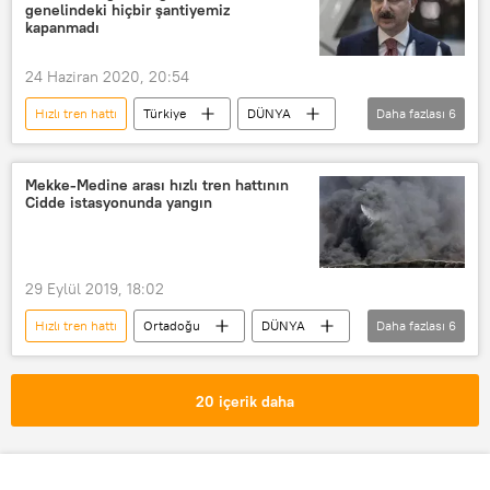
genelindeki hiçbir şantiyemiz
kapanmadı
24 Haziran 2020, 20:54
Hızlı tren hattı
Türkiye
DÜNYA
Daha fazlası
6
Haberler
Adil Karaismailoğlu
Yüksek Hızlı Tren (YHT)
Mekke-Medine arası hızlı tren hattının
Cidde istasyonunda yangın
Recep Tayyip Erdoğan
Siirt
TÜRKİYE
29 Eylül 2019, 18:02
Hızlı tren hattı
Ortadoğu
DÜNYA
Daha fazlası
6
Haberler
Suudi Arabistan
Mekke
Medine
Cidde
20 içerik daha
Yangın