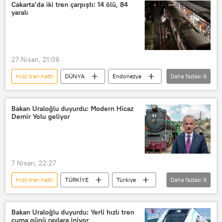
Yüksek Hızlı Tren (YHT)
Cakarta’da iki tren çarpıştı: 14 ölü, 84
yaralı
27 Nisan, 21:06
Hızlı tren hattı
DÜNYA
Endonezya
Daha fazlası
6
Tren
Tren istasyonu
Tren garı
Tren kazası
Bakan Uraloğlu duyurdu: Modern Hicaz
Demir Yolu geliyor
hızlı tren
Yüksek Hızlı Tren (YHT)
7 Nisan, 22:27
Hızlı tren hattı
TÜRKİYE
Türkiye
Daha fazlası
9
Abdulkadir Uraloğlu
Suriye
Ulaştırma, Denizcilik ve Haberleşme Bakanlığı
Bakan Uraloğlu duyurdu: Yerli hızlı tren
cuma günü raylara iniyor