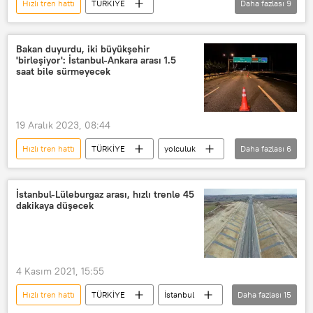
Hızlı tren hattı
TÜRKİYE
Daha fazlası
9
Abdulkadir Uraloğlu
Ulaştırma
Ulaştırma ve Altyapı Bakanlığı
Bakan duyurdu, iki büyükşehir
'birleşiyor': İstanbul-Ankara arası 1.5
Ulaştırma Bakanlığı
hızlı tren
saat bile sürmeyecek
Yüksek Hızlı Tren (YHT)
Tren
İstanbul
Ankara
19 Aralık 2023, 08:44
Hızlı tren hattı
TÜRKİYE
yolculuk
Daha fazlası
6
İstanbul
Ankara
Abdulkadir Uraloğlu
hızlı tren
İstanbul-Lüleburgaz arası, hızlı trenle 45
dakikaya düşecek
Yüksek Hızlı Tren (YHT)
İzmir
4 Kasım 2021, 15:55
Hızlı tren hattı
TÜRKİYE
İstanbul
Daha fazlası
15