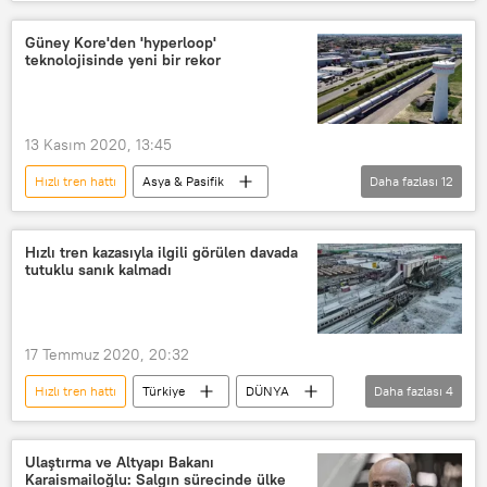
Tekirdağ
Edirne
Kırklareli
Halkalı
Lüleburgaz
Tren
Güney Kore'den 'hyperloop'
teknolojisinde yeni bir rekor
Seyahat
açıklama
Çerkezköy
Yol
hızlı tren
Vali
Trakya
demiryolları
13 Kasım 2020, 13:45
Yüksek Hızlı Tren (YHT)
Hızlı tren hattı
Asya & Pasifik
Daha fazlası
12
DÜNYA
Haberler
YAŞAM
Güney Kore
hızlı tren
Hızlı tren kazasıyla ilgili görülen davada
tutuklu sanık kalmadı
Yüksek Hızlı Tren (YHT)
Hyperloop
Virgin Hyperloop
Teknoloji
Elon Musk
Korail
17 Temmuz 2020, 20:32
Hyperloop TT
Hızlı tren hattı
Türkiye
DÜNYA
Daha fazlası
4
Haberler
Yüksek Hızlı Tren (YHT)
Kaza
Ankara
Ulaştırma ve Altyapı Bakanı
Karaismailoğlu: Salgın sürecinde ülke