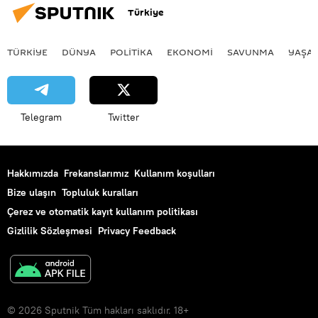
Türkiye
TÜRKIYE
DÜNYA
POLİTİKA
EKONOMİ
SAVUNMA
YAŞA
Telegram
Twitter
Hakkımızda
Frekanslarımız
Kullanım koşulları
Bize ulaşın
Topluluk kuralları
Çerez ve otomatik kayıt kullanım politikası
Gizlilik Sözleşmesi
Privacy Feedback
© 2026 Sputnik Tüm hakları saklıdır. 18+