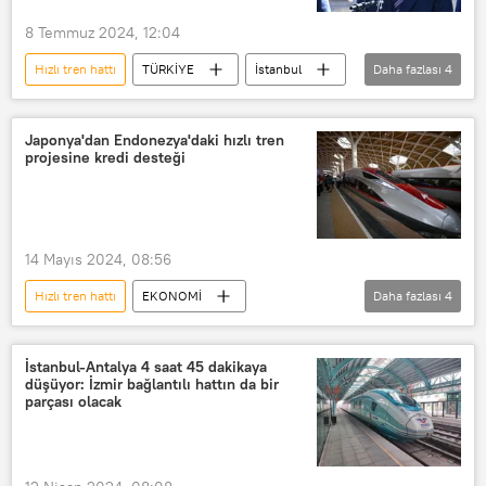
8 Temmuz 2024, 12:04
Hızlı tren hattı
TÜRKİYE
İstanbul
Daha fazlası
4
Ankara
Abdulkadir Uraloğlu
hızlı tren
Yüksek Hızlı Tren (YHT)
Japonya'dan Endonezya'daki hızlı tren
projesine kredi desteği
14 Mayıs 2024, 08:56
Hızlı tren hattı
EKONOMİ
Daha fazlası
4
Endonezya
hızlı tren
Japonya
Kredi
İstanbul-Antalya 4 saat 45 dakikaya
düşüyor: İzmir bağlantılı hattın da bir
parçası olacak