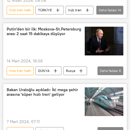
12 Nisan 2024, 08:08
Hızlı tren hattı
TÜRKİYE
hızlı tren
Daha fazlası
14
Yüksek Hızlı Tren (YHT)
Antalya
İzmir
Putin'den bir ilk: Moskova-St.Petersburg
arası 2 saat 15 dakikaya düşüyor
İzmir Büyükşehir Belediye Başkanlığı
İstanbul
İstanbul Büyükşehir Belediyesi Sanat ve Meslek Eğitim Kursları (İSMEK)
14 Mart 2024, 18:06
Eskişehir
Ankara
Isparta
Hızlı tren hattı
DÜNYA
Rusya
Daha fazlası
6
Burdur
Abdulkadir Uraloğlu
Vladimir Putin
Moskova
Ulaştırma
Petersburg
hızlı tren
Ulaştırma ve Altyapı Bakanlığı
Bakan Uraloğlu açıkladı: İki mega şehir
arasına 'süper hızlı tren' geliyor
Rusya Ulaştırma Bakanlığı
Ulaştırma Bakanlığı
Vitaliy Savelyev
7 Mart 2024, 07:11