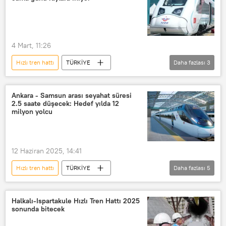
Hicaz Demiryolu Hattı
Tren
Tren seferi
Tren istasyonu
Tren garı
Yüksek Hızlı Tren (YHT)
4 Mart, 11:26
Hızlı tren hattı
TÜRKİYE
Daha fazlası
3
Abdulkadir Uraloğlu
hızlı tren
Milli Elektrikli Tren Seti
Ankara - Samsun arası seyahat süresi
2.5 saate düşecek: Hedef yılda 12
milyon yolcu
12 Haziran 2025, 14:41
Hızlı tren hattı
TÜRKİYE
Daha fazlası
5
Abdulkadir Uraloğlu
Ankara
Samsun
Delice
hızlı tren
Halkalı-Ispartakule Hızlı Tren Hattı 2025
sonunda bitecek