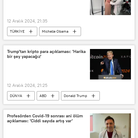
Tampon bölge
Şam
12 Aralık 2024, 21:35
TÜRKİYE
Michelle Obama
Ivanka Trump
Londra
İstanbul
Trump'tan kripto para açıklaması: 'Harika
bir şey yapacağız'
12 Aralık 2024, 21:25
DÜNYA
ABD
Donald Trump
Çin
CNBC
Bitcoin
Kripto para
Profesörden Covid-19 sonrası ani ölüm
açıklaması: 'Ciddi sayıda artış var'