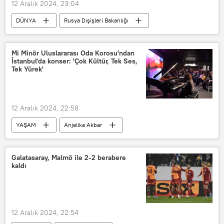
12 Aralık 2024, 23:04
DÜNYA
Rusya Dışişleri Bakanlığı
Sergey Verşinin
Geir Pedersen
Birleşmiş Milletler (BM)
özel temsilci
Mi Minör Uluslararası Oda Korosu'ndan
İstanbul'da konser: 'Çok Kültür, Tek Ses,
Suriye
Ortadoğu
Tek Yürek'
BM Güvenlik Konseyi
Siyasi çözüm
12 Aralık 2024, 22:58
YAŞAM
Anjelika Akbar
Sovyetler Birliği
Konser
Galatasaray, Malmö ile 2-2 berabere
kaldı
12 Aralık 2024, 22:54