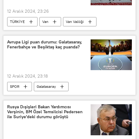
12 Aralık 2024, 23:26
TÜRKİYE
Van
Van Valiliği
Kar
Kar tatili
Buzlanma
Sis
Avrupa Ligi puan durumu: Galatasaray,
Fenerbahçe ve Beşiktaş kaç puanda?
12 Aralık 2024, 23:18
SPOR
Galatasaray
Fenerbahçe
Beşiktaş
UEFA
UEFA Avrupa Ligi
Puan sistemi
Rusya Dışişleri Bakan Yardımcısı
Verşinin, BM Özel Temsilcisi Pedersen
Puan
Baraj puanı
Avrupa
ile Suriye'deki durumu görüştü
Malmö
Athletic Bilbao
Maç
tarihi maç
Maç yayını