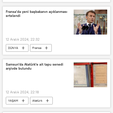
Film
Sinema
sinema filmi
yerli sinema
yabancı sinema
Fransa’da yeni başbakanın açıklanması
ertelendi
Para
Zenginlik
ABD
Oyuncu
profesyonel oyuncu
en iyi oyuncu
12 Aralık 2024, 22:32
DÜNYA
Fransa
Elysee Sarayı
başbakan
güven oyu
Erteleme
Samsun'da Atatürk'e ait tapu senedi
arşivde bulundu
12 Aralık 2024, 22:18
YAŞAM
Atatürk
Mustafa Kemal Atatürk
Tapu