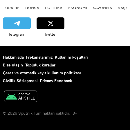
TÜRKIYE
DÜNYA
POLİTİKA
EKONOMİ
SAVUNMA
YAŞA
Telegram
Twitter
Hakkımızda
Frekanslarımız
Kullanım koşulları
Bize ulaşın
Topluluk kuralları
Çerez ve otomatik kayıt kullanım politikası
Gizlilik Sözleşmesi
Privacy Feedback
© 2026 Sputnik Tüm hakları saklıdır. 18+