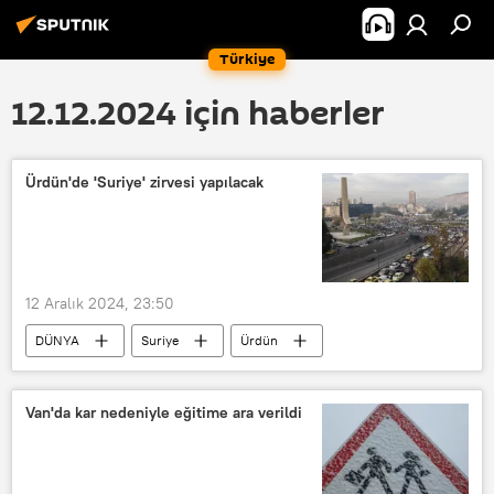
Türkiye
12.12.2024 için haberler
Ürdün'de 'Suriye' zirvesi yapılacak
12 Aralık 2024, 23:50
DÜNYA
Suriye
Ürdün
Ortadoğu
Türkiye
Dışişleri Bakanlığı
ABD
AB
Van'da kar nedeniyle eğitime ara verildi
Suudi Arabistan