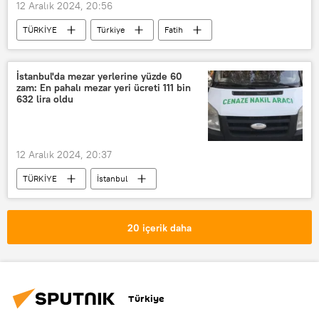
12 Aralık 2024, 20:56
TÜRKİYE
Türkiye
Fatih
Kadıköy
İstanbul
İSPARK
İBB
Kartal
Zam
İstanbul'da mezar yerlerine yüzde 60
zam: En pahalı mezar yeri ücreti 111 bin
Otopark
Otopark ücreti
632 lira oldu
12 Aralık 2024, 20:37
TÜRKİYE
İstanbul
Saraçhane
Karacaahmet
İBB
İBB Meclisi
Aşiyan
Mezarlık
20 içerik daha
Zincirlikuyu
Zincirlikuyu Mezarlığı
mezar yeri
Zam
Edirnekapı
Türkiye