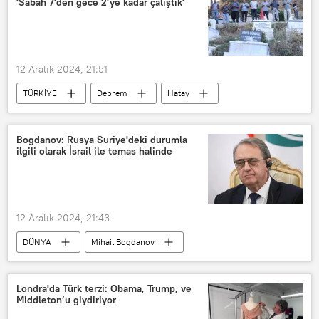
'Sabah 7'den gece 2'ye kadar çalıştık'
Elektronik İlan Doğrulama Sistemi
12 Aralık 2024, 21:51
TÜRKİYE
Deprem
Hatay
Hatay Büyükşehir Belediyesi
Hatay Valiliği
Bogdanov: Rusya Suriye'deki durumla
ilgili olarak İsrail ile temas halinde
6 Şubat Kahramanmaraş depremi
Antakya
Ölüm
Toplu ölüm
Ölüm nedeni
ölüm oranı
12 Aralık 2024, 21:43
ölüm yıldönümü
DÜNYA
Mihail Bogdanov
Rusya Dışişleri Bakanlığı
Suriye
İsrail
Temas
Tel Aviv
Londra'da Türk terzi: Obama, Trump, ve
Middleton’u giydiriyor
Moskova
Benyamin Netanyahu