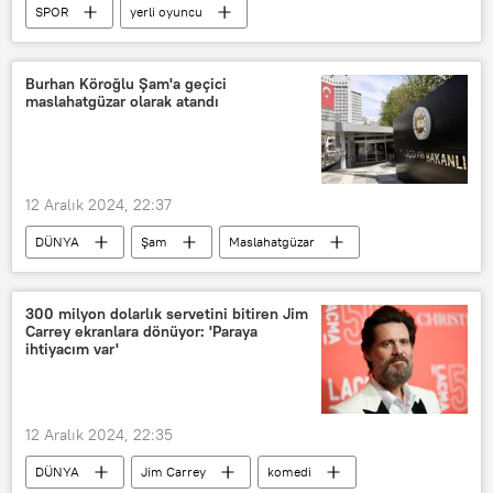
SPOR
yerli oyuncu
yabancı oyuncu
oyuncu değişikliği
UEFA Avrupa Ligi
UEFA
Burhan Köroğlu Şam'a geçici
maslahatgüzar olarak atandı
UEFA Avrupa Kupası
Galatasaray
Malmö
12 Aralık 2024, 22:37
DÜNYA
Şam
Maslahatgüzar
Türkiye
Burhan Köroğlu
Al Jazeera
300 milyon dolarlık servetini bitiren Jim
Carrey ekranlara dönüyor: 'Paraya
ihtiyacım var'
12 Aralık 2024, 22:35
DÜNYA
Jim Carrey
komedi