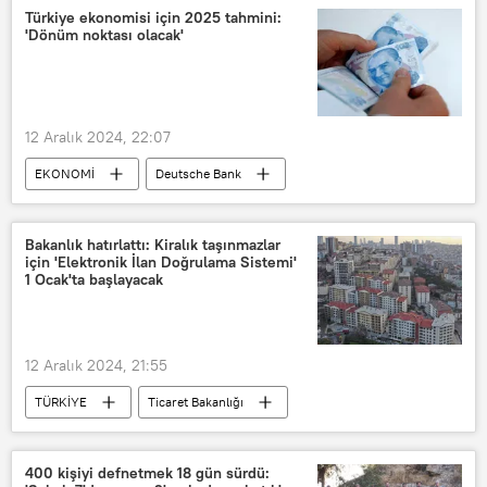
Samsun
Türkiye ekonomisi için 2025 tahmini:
'Dönüm noktası olacak'
12 Aralık 2024, 22:07
EKONOMİ
Deutsche Bank
TL
Kur Korumalı TL Mevduat
Enflasyon
Asgari ücret
Bakanlık hatırlattı: Kiralık taşınmazlar
için 'Elektronik İlan Doğrulama Sistemi'
1 Ocak'ta başlayacak
12 Aralık 2024, 21:55
TÜRKİYE
Ticaret Bakanlığı
Kiralık
Satılık
satılık ev
Taşınmaz
400 kişiyi defnetmek 18 gün sürdü: