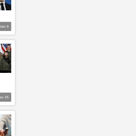
lası
6
ası
35