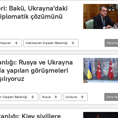
ri: Bakü, Ukrayna'daki
e diplomatik çözümünü
rbaycan
Azerbaycan Dışişleri Bakanlığı
Daha fa
Andrey Sibiga
Çözüm
Haberler
kanlığı: Rusya ve Ukrayna
da yapılan görüşmeleri
ılıyoruz
r Dışişleri Bakanlığı
Rusya
Ukrayna
Daha faz
Ateşkes
anlığı: Kiev sivillere