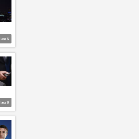
lası
6
lası
6