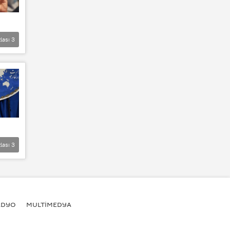
lası
3
lası
3
ADYO
MULTİMEDYA