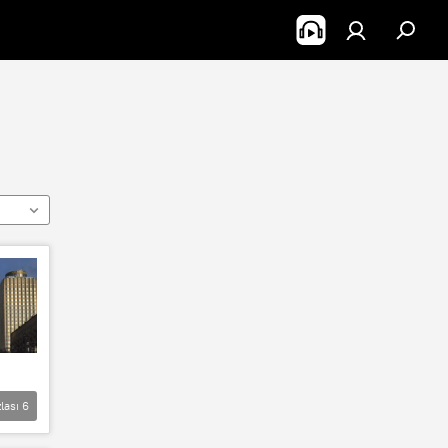
lası
6