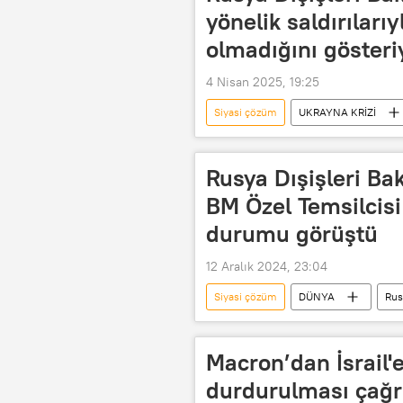
yönelik saldırıları
olmadığını gösteri
4 Nisan 2025, 19:25
Siyasi çözüm
UKRAYNA KRİZİ
Ukrayna
Kiev
Ateşk
Rusya Dışişleri Ba
BM Özel Temsilcisi
durumu görüştü
12 Aralık 2024, 23:04
Siyasi çözüm
DÜNYA
Rus
Geir Pedersen
Birleşmiş Mille
Ortadoğu
BM Güvenlik Konse
Macron’dan İsrail'e
durdurulması çağr