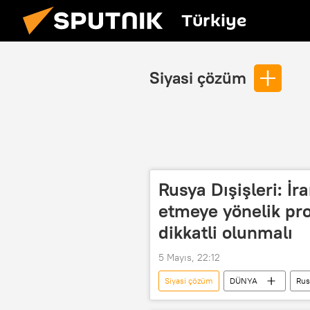
Türkiye
Siyasi çözüm
Rusya Dışişleri: İ
etmeye yönelik pro
dikkatli olunmalı
5 Mayıs, 22:12
Siyasi çözüm
DÜNYA
Rus
ABD
Çatışma
Prov