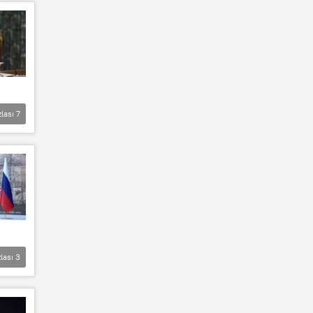
zlası
7
lası
3