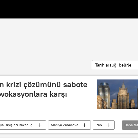
Tarih aralığı belirle
ran krizi çözümünü sabote
vokasyonlara karşı
ya Dışişleri Bakanlığı
Mariya Zaharova
İran
Daha faz
okasyon
Pakistan
Hürmüz Boğazı