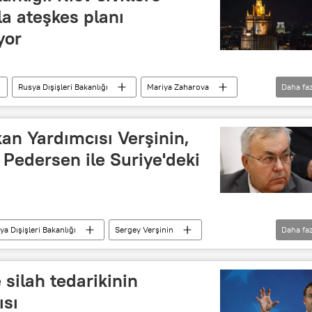
yla ateşkes planı
yor
Rusya Dışişleri Bakanlığı
Mariya Zaharova
Daha faz
es
İHA
Saldırı
Vladimir Zelenskiy
kan Yardımcısı Verşinin,
 Pedersen ile Suriye'deki
ya Dışişleri Bakanlığı
Sergey Verşinin
Daha faz
tler (BM)
özel temsilci
Suriye
yi
 silah tedarikinin
ısı