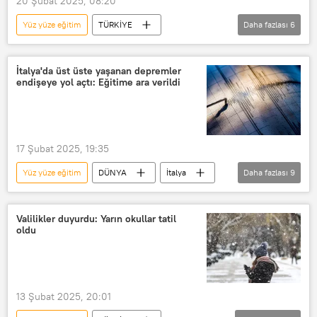
20 Şubat 2025, 08:20
Yüz yüze eğitim
TÜRKİYE
Daha fazlası
6
Medeniyet, İrfan, Hayır, Refah Vakfı (MİHR)
İlkokul
Eğitim
İtalya'da üst üste yaşanan depremler
endişeye yol açtı: Eğitime ara verildi
Uzaktan eğitim
Milli Eğitim Bakanlığı
Milli Eğitim Bakanlığı (MEB)
17 Şubat 2025, 19:35
Yüz yüze eğitim
DÜNYA
İtalya
Daha fazlası
9
Deprem
AFAD
Afet ve Acil Durum Yönetimi Başkanlığı (AFAD)
Valilikler duyurdu: Yarın okullar tatil
oldu
Napoli
Napoli Emniyet Müdürlüğü
Valilik
Valilikler
Okul
Eğitim
13 Şubat 2025, 20:01