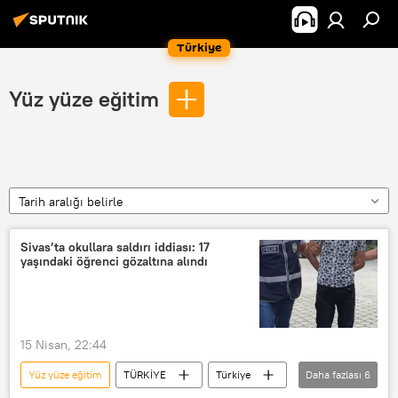
Türkiye
Yüz yüze eğitim
Tarih aralığı belirle
Sivas’ta okullara saldırı iddiası: 17
yaşındaki öğrenci gözaltına alındı
15 Nisan, 22:44
Yüz yüze eğitim
TÜRKİYE
Türkiye
Daha fazlası
6