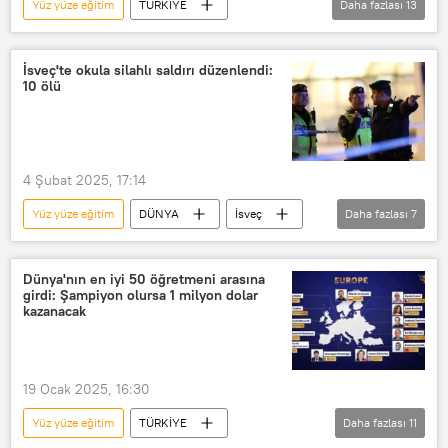
Yüz yüze eğitim
TÜRKİYE
Daha fazlası
13
Aksaray
Muş
Niğde
Türkiye
Kar
Kar yağışı
İsveç'te okula silahlı saldırı düzenlendi:
10 ölü
Kar fırtınası
Kar küreme
Kar tatili
Eğitim
Milli Eğitim Bakanlığı (MEB)
4 Şubat 2025, 17:14
Karma eğitim
Okul
e-Okul
Yüz yüze eğitim
DÜNYA
İsveç
Daha fazlası
7
Okul
Saldırı
Silahlı saldırı
Saldırı girişimi
Eğitim
Polis
Dünya'nın en iyi 50 öğretmeni arasına
girdi: Şampiyon olursa 1 milyon dolar
Polis müdahalesi
kazanacak
19 Ocak 2025, 16:30
Yüz yüze eğitim
TÜRKİYE
Daha fazlası
11