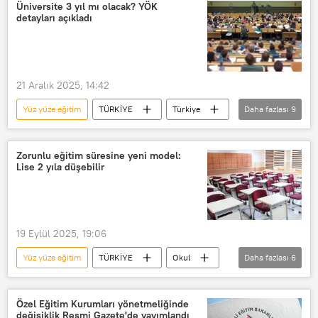
Kar tatili
kar tatili
Eğitim
Üniversite 3 yıl mı olacak? YÖK
detayları açıkladı
eğitim süresi
Karma eğitim
eğitim hakkı
Ordu
Ordu Valiliği
21 Aralık 2025, 14:42
Yüz yüze eğitim
TÜRKİYE
Türkiye
Daha fazlası
9
Erol Özvar
Yükseköğretim Kurulu (YÖK)
YÖK
Zorunlu eğitim süresine yeni model:
Lise 2 yıla düşebilir
Eğitim
eğitim süresi
eğitim hakkı
Af
Af teklifi
af yetkisi
19 Eylül 2025, 19:06
Yüz yüze eğitim
TÜRKİYE
Okul
Daha fazlası
6
Okul öncesi eğitim
Eğitim
Uzaktan eğitim
Milli Eğitim Bakanlığı
Özel Eğitim Kurumları yönetmeliğinde
değişiklik Resmi Gazete'de yayımlandı