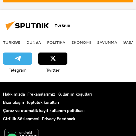
Milli Eğitim Bakanlığı (MEB)
Yerli
yerli üretim
yerli ve milli ürünler
Türkiye
Kutlama
Türkiye
TÜRKIYE
DÜNYA
POLİTİKA
EKONOMİ
SAVUNMA
YAŞA
Telegram
Twitter
Hakkımızda
Frekanslarımız
Kullanım koşulları
Bize ulaşın
Topluluk kuralları
Çerez ve otomatik kayıt kullanım politikası
Gizlilik Sözleşmesi
Privacy Feedback