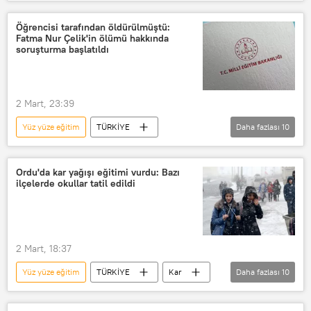
Okul
Saldırı
Saldırı girişimi
Silahlı saldırı
Bombalı saldırı
Öğrencisi tarafından öldürülmüştü:
Fatma Nur Çelik'in ölümü hakkında
Eğitim
soruşturma başlatıldı
2 Mart, 23:39
Yüz yüze eğitim
TÜRKİYE
Daha fazlası
10
Milli Eğitim Bakanlığı (MEB)
Cinayet
Cinayet Büro Amirliği
Cinayet Masası
Ordu'da kar yağışı eğitimi vurdu: Bazı
ilçelerde okullar tatil edildi
seri cinayet
Eğitim
eğitim süresi
Karma eğitim
Milli Eğitim Bakanlığı
eğitim hakkı
2 Mart, 18:37
Yüz yüze eğitim
TÜRKİYE
Kar
Daha fazlası
10
Kar yağışı
Kar fırtınası