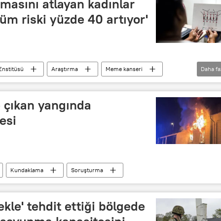
masını atlayan kadınlar
Ölüm riski yüzde 40 artıyor'
Enstitüsü
Araştırma
Meme kanseri
Daha fa
e çıkan yangında
esi
Kundaklama
Soruşturma
kle' tehdit ettiği bölgede