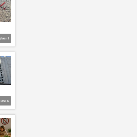
zlası
1
lası
4