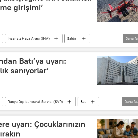
rme girişimi’
İnsansız Hava Aracı (İHA)
Saldırı
Daha fa
ndan Batı’ya uyarı:
lık sanıyorlar’
Rusya Dış İstihbarat Servisi (SVR)
Batı
Daha faz
er
BM Deniz Hukuku Sözleşmesi
ere uyarı: Çocuklarınızın
ırakın