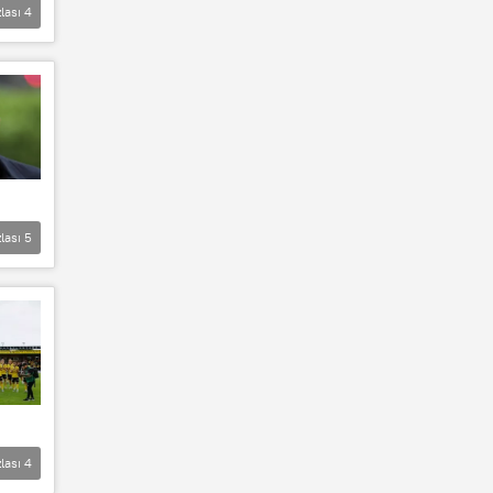
lası
4
lası
5
lası
4