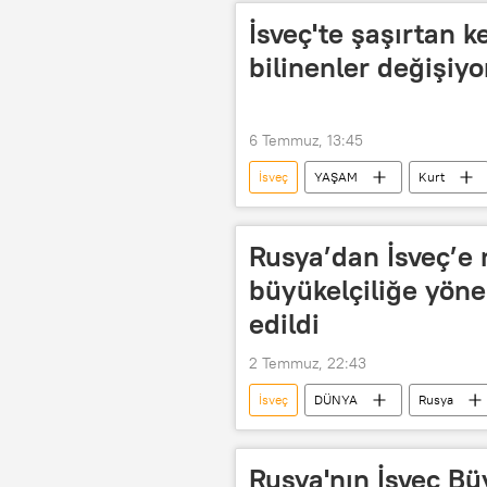
İsveç'te şaşırtan keş
bilinenler değişiyo
6 Temmuz, 13:45
İsveç
YAŞAM
Kurt
Rusya’dan İsveç’e 
büyükelçiliğe yönel
edildi
2 Temmuz, 22:43
İsveç
DÜNYA
Rusya
Stockholm
Saldırı
İ
Rusya'nın İsveç Büy