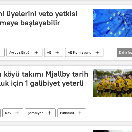
Maç yayını
tarihi maç
ni üyelerini veto yetkisi
meye başlayabilir
Avrupa Birliği
AB
AB Komisyonu
Daha faz
Ukrayna
Batı
Politico
Rusya
ı köyü takımı Mjallby tarih
k için 1 galibiyet yeterli
Köy
Şampiyon
Futbolcu