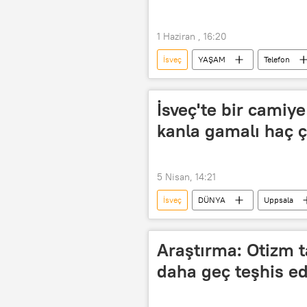
1 Haziran , 16:20
İsveç
YAŞAM
Telefon
İsveç'te bir camiye
kanla gamalı haç çi
5 Nisan, 14:21
İsveç
DÜNYA
Uppsala
Araştırma: Otizm t
daha geç teşhis ed