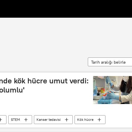
Tarih aralığı belirle
nde kök hücre umut verdi:
 olumlu'
STEM
Kanser tedavisi
Kök hücre