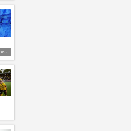
lası
8