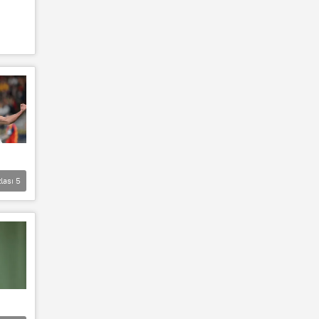
lası
5