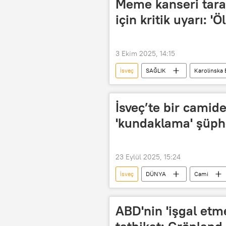
Meme kanseri tara
için kritik uyarı: '
3 Ekim 2025, 14:15
İsveç
SAĞLIK
Karolinska 
meme kanseri farkındalık ayı
İsveç’te bir camid
'kundaklama' şüph
23 Eylül 2025, 15:24
İsveç
DÜNYA
Cami
ABD'nin 'işgal etme