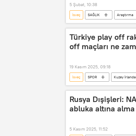
5 Şubat, 10:38
İsveç
SAĞLIK
Araştırma
Türkiye play off ra
off maçları ne za
19 Kasım 2025, 09:18
İsveç
SPOR
Kuzey İrlanda
Dünya Kupası
salih özcan
Rusya Dışişleri: N
abluka altına alma
5 Kasım 2025, 11:52