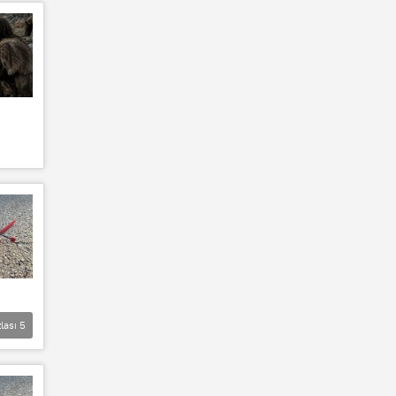
lası
5