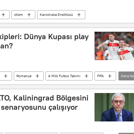
otizm
Karolinska Enstitüsü
kipleri: Dünya Kupası play
man?
Romanya
A Milli Futbol Takımı
FIFA
Daha faz
play-off
Kuzey Makedonya
Makedonya
ATO, Kaliningrad Bölgesini
 senaryosunu çalışıyor