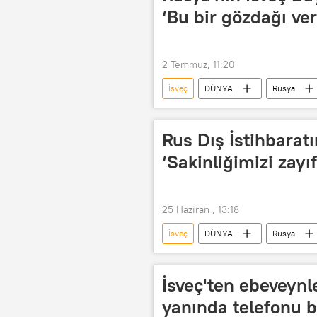
‘Bu bir gözdağı ve
2 Temmuz, 11:20
İsveç
DÜNYA
Rusya
Provokasyon
Rus Dış İstihbaratı
‘Sakinliğimizi zayıf
25 Haziran , 13:18
İsveç
DÜNYA
Rusya
Ukrayna
Gemi
Tank
İsveç'ten ebeveynl
yanında telefonu b