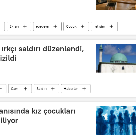
Ekran
ebeveyn
Çocuk
iletişim
 ırkçı saldırı düzenlendi,
zildi
Cami
Saldırı
Haberler
anısında kız çocukları
iliyor