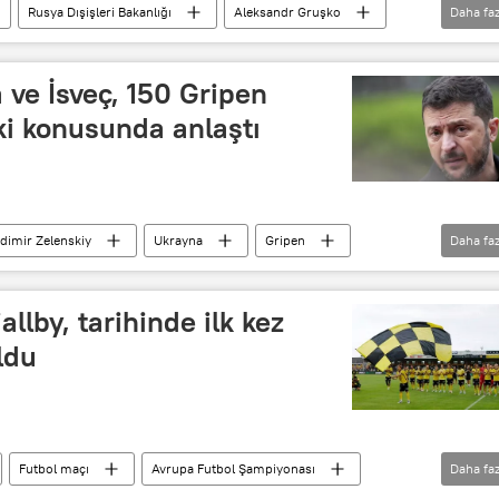
Rusya Dışişleri Bakanlığı
Aleksandr Gruşko
Daha faz
Kaliningrad
Finlandiya
 ve İsveç, 150 Gripen
ki konusunda anlaştı
dimir Zelenskiy
Ukrayna
Gripen
Daha faz
NATO
Kremlin
Telegram
allby, tarihinde ilk kez
ldu
Futbol maçı
Avrupa Futbol Şampiyonası
Daha faz