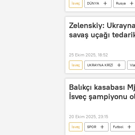
İsveç
DÜNYA
Rusya
NATO
Baltık ülkeleri
Zelenskiy: Ukrayna
savaş uçağı tedari
25 Ekim 2025, 18:52
İsveç
UKRAYNA KRİZİ
Vla
Savaş uçağı
Rusya
Balıkçı kasabası Mj
İsveç şampiyonu o
20 Ekim 2025, 23:15
İsveç
SPOR
Futbol