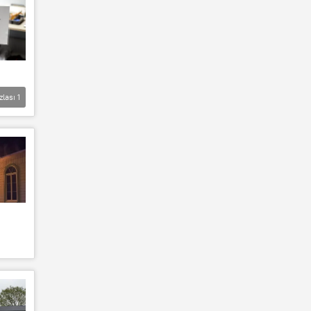
zlası
1