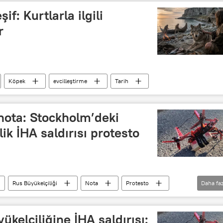
if: Kurtlarla ilgili
r
Köpek
evcilleştirme
Tarih
nota: Stockholm’deki
ik İHA saldırısı protesto
Rus Büyükelçiliği
Nota
Protesto
Daha faz
nsansız Hava Aracı (İHA)
Moskova
EYP
ükelçiliğine İHA saldırısı: