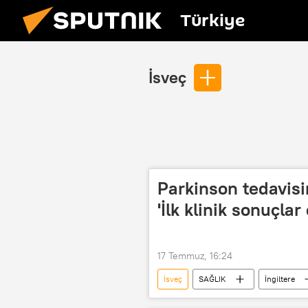
Türkiye
İsveç
Parkinson tedavisi
'İlk klinik sonuçlar
17 Temmuz, 16:24
İsveç
SAĞLIK
İngiltere