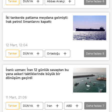
Tanker
DÜNYA
Abbas Arakçi
Daha fazlası
6
İran
Hürmüz Boğazı
ABD
İsrail
Gemi
Donald Trump
İki tankerde patlama meydana gelmişti:
Irak petrol limanlarını kapattı
12 Mart, 12:04
Tanker
DÜNYA
Ortadoğu
Daha fazlası
5
Irak
Basra Körfezi
petrol tankeri
Patlama
İranlı uzman: İran 12 günlük savaştan bu
yana askeri taktiklerinde büyük bir
Liman
dönüşüm geçirdi
11 Mart, 21:06
Tanker
DÜNYA
İran
ABD
Daha fazlası
7