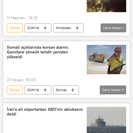
11 Haziran , 14:12
Tanker
DÜNYA
Hindistan
Daha fazlası
1
ABD
Somali açıklarında korsan alarmı:
Gemilere yönelik tehdit yeniden
yükseldi
27 Nisan, 15:05
Tanker
DÜNYA
Somali
Daha fazlası
3
Korsan
Somalili korsanlar
Gemi
İran'a ait süpertanker ABD'nin ablukasını
deldi