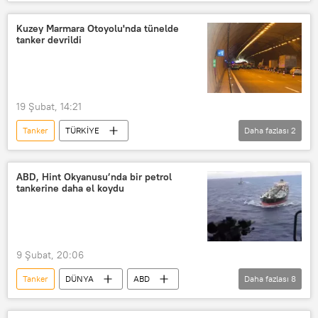
İsrail
Hürmüz Boğazı
askeri taktik
İnsansız Hava Aracı (İHA)
Kuzey Marmara Otoyolu'nda tünelde
tanker devrildi
Füze
Petrol
Hava savunma sistemi
19 Şubat, 14:21
Tanker
TÜRKİYE
Daha fazlası
2
Kuzey Marmara Otoyolu
Kaza
ABD, Hint Okyanusu’nda bir petrol
tankerine daha el koydu
9 Şubat, 20:06
Tanker
DÜNYA
ABD
Daha fazlası
8
Hint Okyanusu
Petrol