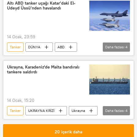
Brent petrol
küresel petrol talebi
Altı ABD tanker uçağı Katar’daki El-
Udeyd Üssü’nden havalandı
Petrol üretimi
petrol arama
Petrol rafinerisi
petrol tankeri
14 Ocak, 23:59
Tanker
DÜNYA
ABD
Daha fazlası
4
Katar
ABD Hava Kuvvetleri
Boeing
Uçak
Transponder
Ukrayna, Karadeniz'de Malta bandıralı
tankere saldırdı
14 Ocak, 15:20
Tanker
UKRAYNA KRİZİ
Ukrayna
Daha fazlası
4
Karadeniz
Malta
Rusya Savunma Bakanlığı
20 içerik daha