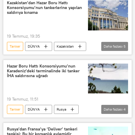
Kiev
Ukrayna Silahlı Kuvvetleri
Kazakistan’dan Hazar Boru Hattı
Konsorsiyumu’nun tankerlerine yapılan
ABD
Kazakistan
Saldırı
saldırıya kınama
Avrupa
19 Temmuz, 19:35
Tanker
DÜNYA
Kazakistan
Daha fazlası
5
Kazakistan Dışişleri Bakanlığı
İHA
İnsansız Hava Aracı (İHA)
Saldırı
Hazar Boru Hattı Konsorsiyumu’nun
Karadeniz’deki terminalinde iki tanker
Kınama
İHA saldırısına uğradı
19 Temmuz, 11:51
Tanker
DÜNYA
Rusya
Daha fazlası
4
Karadeniz
Saldırı
İHA
İnsansız Hava Aracı (İHA)
Rusya’dan Fransa’ya ‘Deliver’ tankeri
tepkisi: Bu bir korsanlık eylemidir