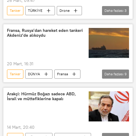
26 Mart, 09:47
Tanker
TÜRKİYE
Drone
Daha fazlası
3
Nene Hatun
Karadeniz
İstanbul Boğazı
Fransa, Rusya’dan hareket eden tankeri
Akdeniz’de alıkoydu
20 Mart, 16:31
Tanker
DÜNYA
Fransa
Daha fazlası
9
Rusya
Akdeniz
Mozambik
Emmanuel Macron
Avrupa
Arakçi: Hürmüz Boğazı sadece ABD,
İsrail ve müttefiklerine kapalı
İngiltere
Murmansk
Batı Akdeniz
Rusya Dışişleri Bakanlığı
14 Mart, 20:40