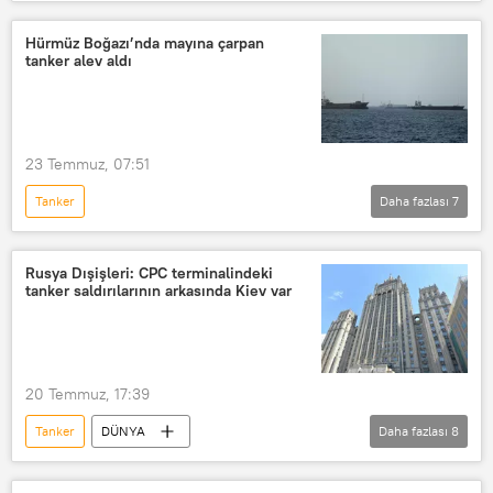
Orman yangını
Hürmüz Boğazı’nda mayına çarpan
tanker alev aldı
23 Temmuz, 07:51
Tanker
Daha fazlası
7
ABD-İSRAİL SALDIRILARI: İRAN VE KÖRFEZ KRİZİ
Ortadoğu
Hürmüz Boğazı
Rusya Dışişleri: CPC terminalindeki
tanker saldırılarının arkasında Kiev var
petrol tankeri
Mayın
İran
İran Devrim Muhafızları
20 Temmuz, 17:39
Tanker
DÜNYA
Daha fazlası
8
Rusya Dışişleri Bakanlığı
Hazar