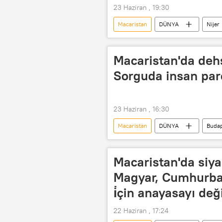
23 Haziran , 19:30
Macaristan
DÜNYA
Nijer
BM Genel Sekreteri
Antonio G
Gambiya
Afrika
Bir
Macaristan'da deh
Sorguda insan parça
23 Haziran , 16:30
Macaristan
DÜNYA
Buda
Macaristan'da siy
Magyar, Cumhurba
i̇çin anayasayı değ
22 Haziran , 17:24