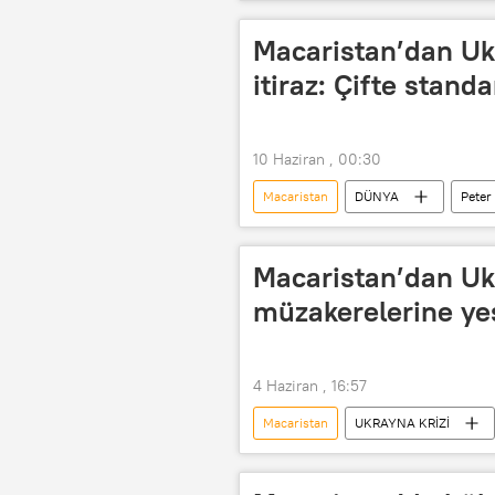
Avrupa Dış ilişkiler Konseyi (ECFR)
Macaristan’dan Uk
itiraz: Çifte stand
10 Haziran , 00:30
Macaristan
DÜNYA
Peter
AB üyeliği
Kiev
Ref
Financial Times
Macaristan’dan Uk
müzakerelerine yeş
4 Haziran , 16:57
Macaristan
UKRAYNA KRİZİ
Kiev
AB
Peter Magy