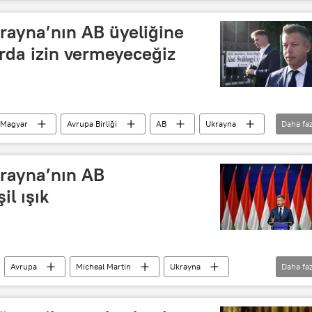
rayna’nın AB üyeliğine
arda izin vermeyeceğiz
 Magyar
Avrupa Birliği
AB
Ukrayna
Daha faz
orm
Vladimir Zelenskiy
ATV
rayna’nın AB
il ışık
Avrupa
Micheal Martin
Ukrayna
Daha faz
ar