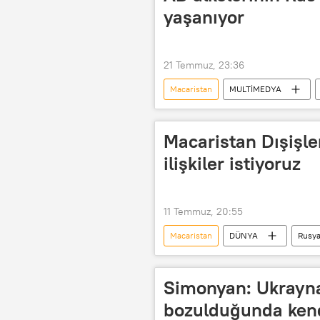
yaşanıyor
21 Temmuz, 23:36
Macaristan
MULTİMEDYA
AB
Avrupa Birliği
Oc
Macaristan Dışişle
ilişkiler istiyoruz
11 Temmuz, 20:55
Macaristan
DÜNYA
Rusy
NATO
Mark Rutte
P
Simonyan: Ukrayna,
bozulduğunda kendi