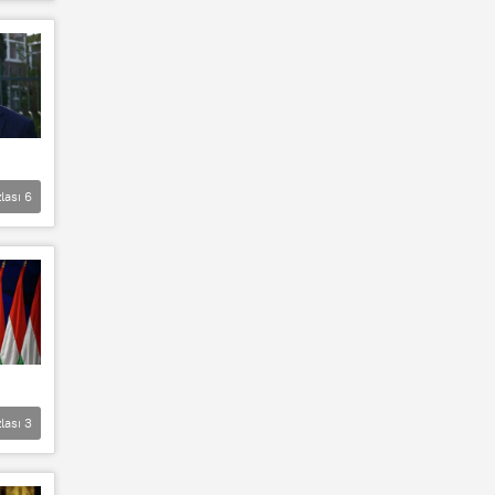
lası
6
lası
3