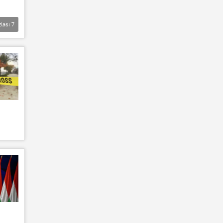
zlası
7