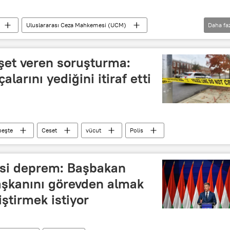
Uluslararası Ceza Mahkemesi (UCM)
Daha fa
uterres
Roma Statüsü
Güney Afrika
leşmiş Milletler (BM)
şet veren soruşturma:
larını yediğini itiraf etti
peşte
Ceset
vücut
Polis
asi deprem: Başbakan
şkanını görevden almak
iştirmek istiyor