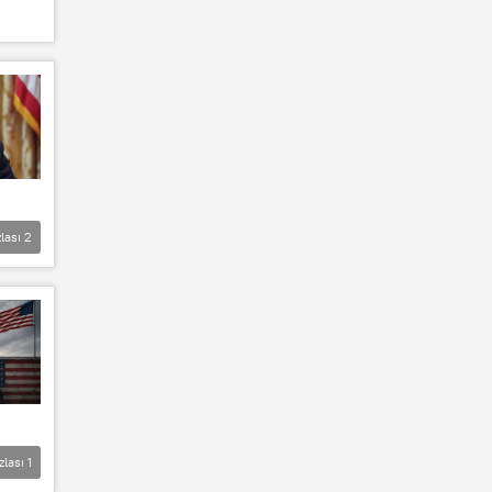
lası
2
zlası
1