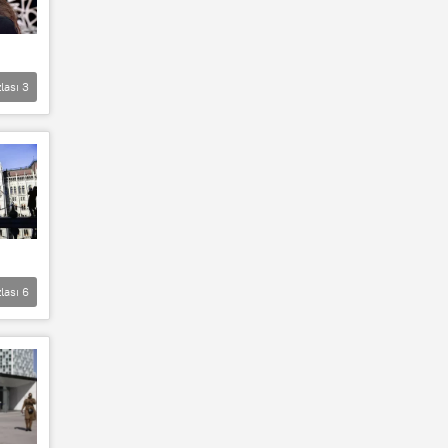
lası
3
lası
6