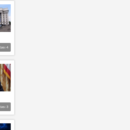
lası
4
lası
3