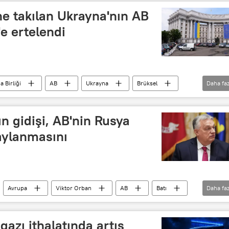
e takılan Ukrayna'nın AB
'e ertelendi
 Birliği
AB
Ukrayna
Brüksel
Daha faz
Budapeşte
Müzakere
ın gidişi, AB'nin Rusya
aylanmasını
Avrupa
Viktor Orban
AB
Batı
Daha faz
tırım
gazı ithalatında artış