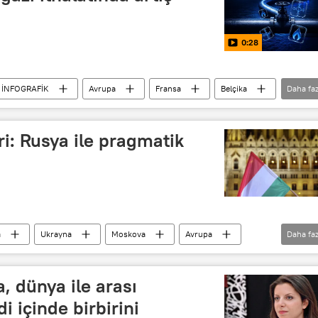
0:28
İNFOGRAFİK
Avrupa
Fransa
Belçika
Daha faz
ak Partisi
LNG
Ortadoğu
Rusya
ri: Rusya ile pragmatik
a
Ukrayna
Moskova
Avrupa
Daha faz
eter Magyar
 dünya ile arası
 içinde birbirini