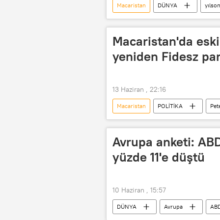
Macaristan
DÜNYA
yılso
Macaristan'da esk
yeniden Fidesz part
13 Haziran , 22:16
Macaristan
POLİTİKA
Pet
Fidesz (Macar Yurttaş Birliği)
Avrupa anketi: ABD
yüzde 11'e düştü
10 Haziran , 15:57
DÜNYA
Avrupa
AB