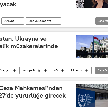
ayacak
Ukrayna
Rossiya Segodnya
Daha faz
Haberler
istan, Ukrayna ve
elik müzakerelerinde
 Magyar
Avrupa Birliği
AB
Ukrayna
Daha faz
Avrupa Komisyonu
Vladimir Zelenskiy
burg
sı Ceza Mahkemesi’nden
027’de yürürlüğe girecek