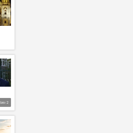
lası
2