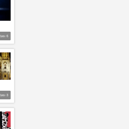
lası
6
lası
3