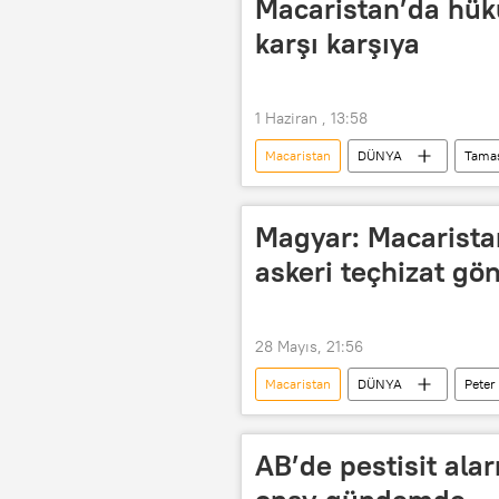
Macaristan’da hük
karşı karşıya
1 Haziran , 13:58
Macaristan
DÜNYA
Tamas
Magyar: Macaristan
askeri teçhizat g
28 Mayıs, 21:56
Macaristan
DÜNYA
Peter
Rusya
askeri destek
AB’de pestisit alar