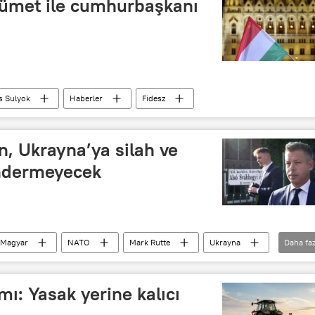
ümet ile cumhurbaşkanı
 Sulyok
Haberler
Fidesz
, Ukrayna’ya silah ve
öndermeyecek
 Magyar
NATO
Mark Rutte
Ukrayna
Daha faz
mı: Yasak yerine kalıcı