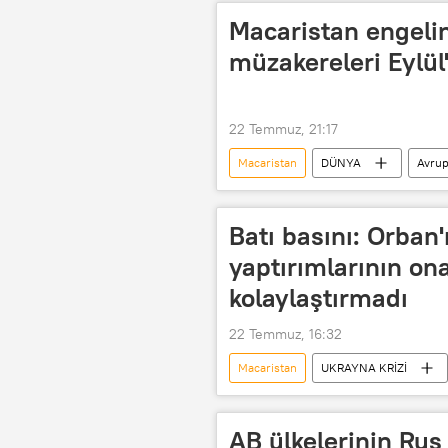
Macaristan engelin
müzakereleri Eylül
22 Temmuz, 21:17
Macaristan
DÜNYA
Avrupa
AB Konseyi
AB üyeliği
Batı basını: Orban'
yaptırımlarının on
kolaylaştırmadı
22 Temmuz, 16:32
Macaristan
UKRAYNA KRİZİ
Rusya
Ukrayna
Yap
AB ülkelerinin Rus 