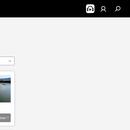
zlası
1