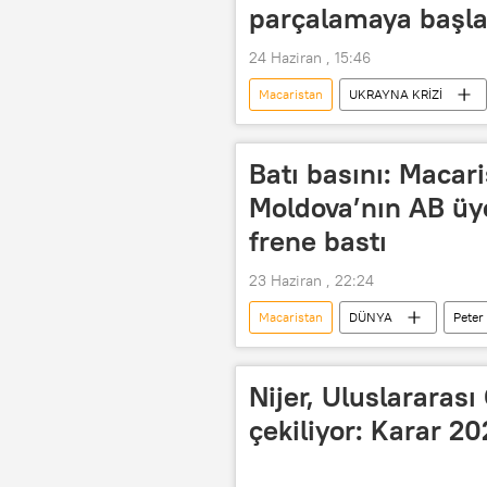
parçalamaya başl
24 Haziran , 15:46
Macaristan
UKRAYNA KRİZİ
Russia Today (RT)
Polonya
Batı basını: Macar
Moldova’nın AB üy
frene bastı
23 Haziran , 22:24
Macaristan
DÜNYA
Peter
Moldova
AB üyeliği
Ursula von der Leyen
Lüksem
Nijer, Uluslarara
çekiliyor: Karar 2