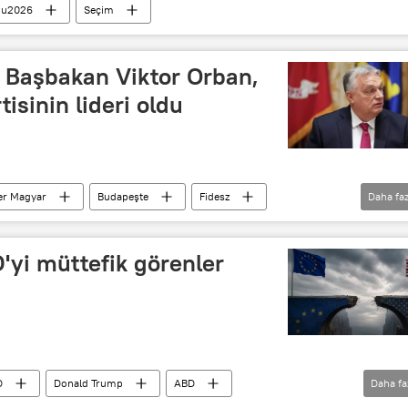
nu2026
Seçim
i Başbakan Viktor Orban,
isinin lideri oldu
er Magyar
Budapeşte
Fidesz
Daha faz
Viktor Orban
'yi müttefik görenler
D
Donald Trump
ABD
Daha fa