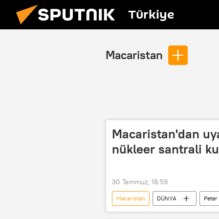
Türkiye
Macaristan
Macaristan'dan uya
nükleer santrali ku
30 Temmuz, 18:59
Macaristan
DÜNYA
Peter
Nükleer santral