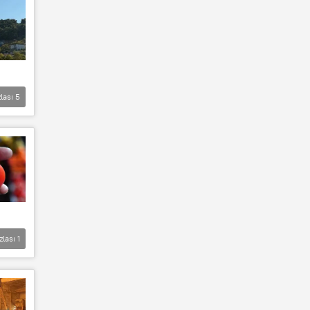
lası
5
zlası
1