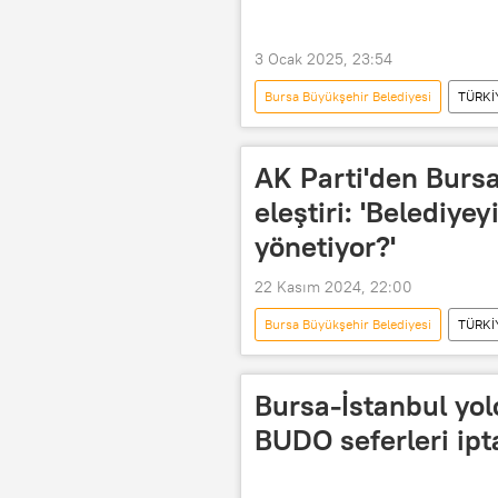
3 Ocak 2025, 23:54
Bursa Büyükşehir Belediyesi
TÜRKİ
halk ekmek
ekmek fiyatları
Fırıncılar Odası
Türkiye Fırın
AK Parti'den Bursa
eleştiri: 'Belediyey
yönetiyor?'
22 Kasım 2024, 22:00
Bursa Büyükşehir Belediyesi
TÜRKİ
Bursa-İstanbul yol
BUDO seferleri ipta