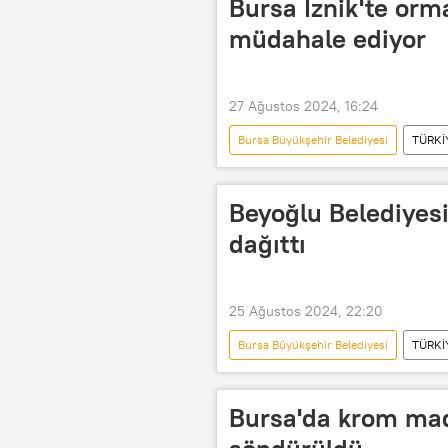
Bursa İznik'te orm
müdahale ediyor
27 Ağustos 2024, 16:24
Bursa Büyükşehir Belediyesi
TÜRKİ
Orman Genel Müdürlüğü
Yan
Yangın felaketi
Beyoğlu Belediyesi
dağıttı
25 Ağustos 2024, 22:20
Bursa Büyükşehir Belediyesi
TÜRKİ
Domates
Bursa'da krom mad