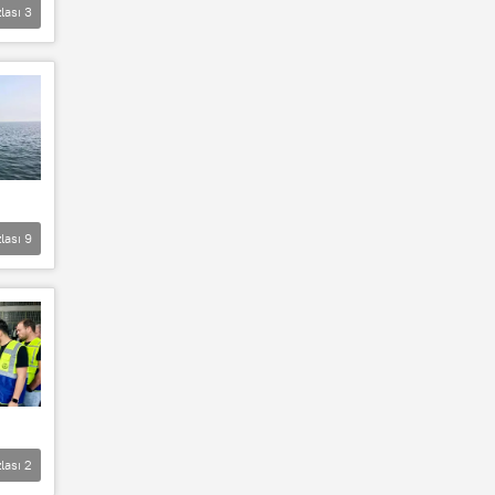
lası
3
lası
9
lası
2