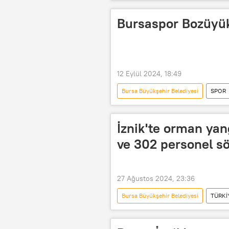
Denetim
İl Tarım ve Orman 
Bursaspor Bozüyük
12 Eylül 2024, 18:49
Bursa Büyükşehir Belediyesi
SPOR
Ziraat Türkiye Kupası
Maç
Türkiye Futbol Federasyonu (TFF)
İznik'te orman yan
ve 302 personel s
27 Ağustos 2024, 23:36
Bursa Büyükşehir Belediyesi
TÜRKİ
Orman yangını
İtfaiye