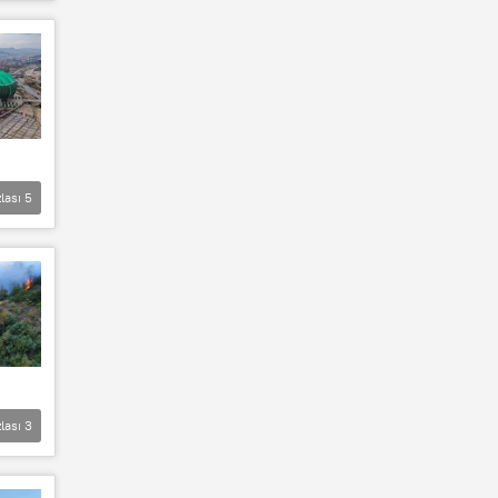
lası
5
lası
3