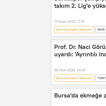
takım 2. Lig'e yüks
13 Nisan 2025, 17:19
Bursa Büyükşehir Belediyesi
SPOR
Bursa Belediyesi
Futbol
Türkiye Futbol Federasyonu
Prof. Dr. Naci Gör
uyardı: 'Ayrıntılı 
28 Ocak 2025, 00:47
Bursa Büyükşehir Belediyesi
TÜRKİ
Marmara Denizi
Marmara Böl
Bursa Valiliği
Bursa Belediyes
Bursa'da ekmeğe 
Afet ve Acil Durum Yönetimi Başkanlığ