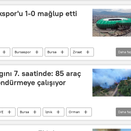
Müdürlüğü
spor'u 1-0 mağlup etti
Bursaspor
Bursa
Ziraat
Daha faz
Maç yayını
Futbol
gını 7. saatinde: 85 araç
öndürmeye çalışıyor
YE
Bursa
İznik
Orman
Daha faz
İtfaiye ekipleri