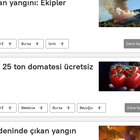
an yangını: Ekipler
YE
Bursa
İznik
Daha faz
gın
Yangın söndürme
Yangın helikopteri
 25 ton domatesi ücretsiz
YE
Belediye
Bursa
Beyoğlu
Daha fa
eninde çıkan yangın