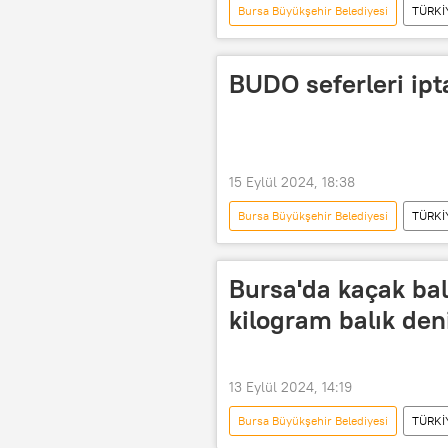
Bursa Büyükşehir Belediyesi
TÜRKİ
kaza sebebi
Yolcu
Y
BUDO seferleri ipta
15 Eylül 2024, 18:38
Bursa Büyükşehir Belediyesi
TÜRKİ
Mudanya
Feribot
D
Bursa Valiliği
İstanbul
Bursa'da kaçak ba
kilogram balık deni
13 Eylül 2024, 14:19
Bursa Büyükşehir Belediyesi
TÜRKİ