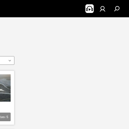
lası
5