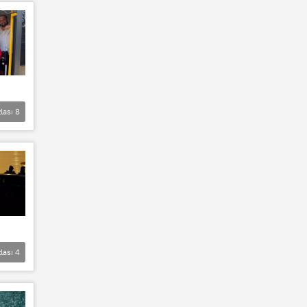
lası
8
lası
4