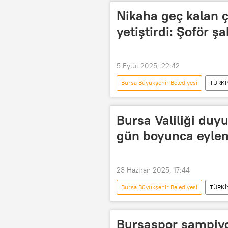
Baraj
baraj doluluk
Nikaha geç kalan ç
yetiştirdi: Şoför şa
5 Eylül 2025, 22:42
Bursa Büyükşehir Belediyesi
TÜRKİ
Bursa Belediyesi
İnegöl
Nikah
Resmi nikah
Bursa Valiliği duy
gün boyunca eylem 
23 Haziran 2025, 17:44
Bursa Büyükşehir Belediyesi
TÜRKİ
Bursa Belediyesi
Eylem
Bursaspor şampiyon