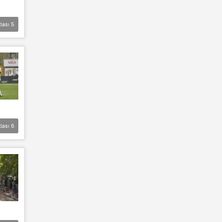
lası
5
lası
6