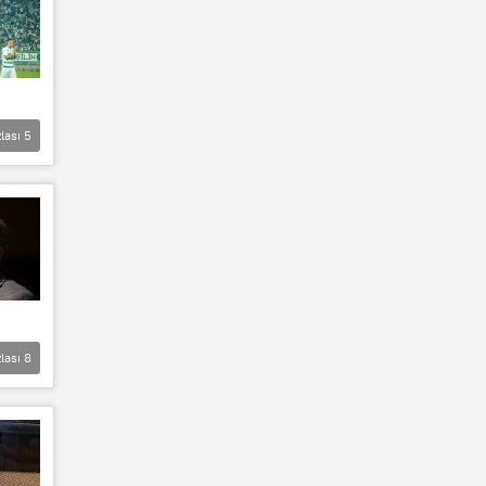
lası
5
lası
8