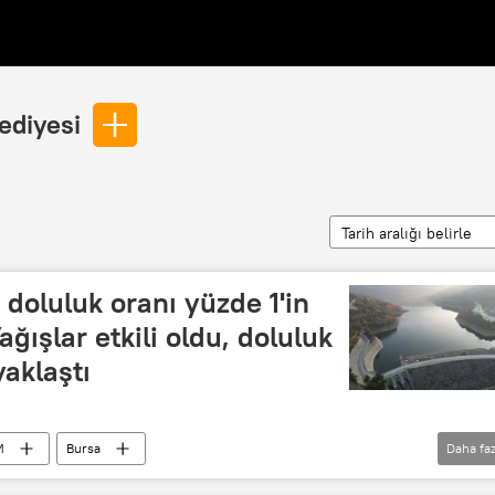
ediyesi
Tarih aralığı belirle
 doluluk oranı yüzde 1'in
ğışlar etkili oldu, doluluk
yaklaştı
M
Bursa
Daha faz
lizasyon İdaresi (BUSKİ)
Bursa Belediyesi
su