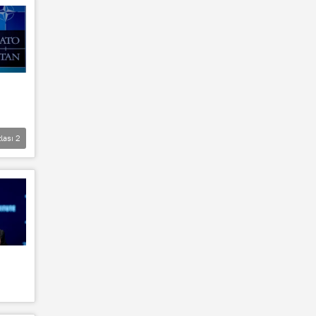
lası
2