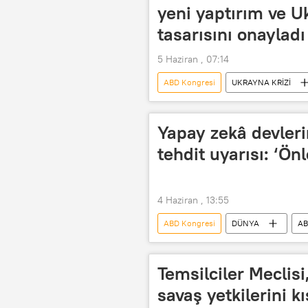
yeni yaptırım ve 
tasarısını onayladı
5 Haziran , 07:14
ABD Kongresi
UKRAYNA KRİZİ
Ukrayna
Yaptırım
A
Yapay zekâ devleri
tehdit uyarısı: ‘Ön
4 Haziran , 13:55
ABD Kongresi
DÜNYA
A
Mektup
Yapay zeka
Temsilciler Meclisi
savaş yetkilerini k