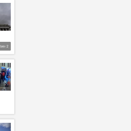
lası
2