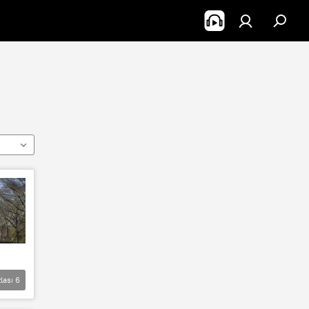
lası
6