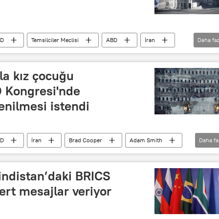
BD
Temsilciler Meclisi
ABD
İran
Daha faz
krat Parti
Senato
tasarı
zla kız çocuğu
 Kongresi'nde
enilmesi istendi
BD
İran
Brad Cooper
Adam Smith
Daha fa
CENTCOM)
Hindistan’daki BRICS
sert mesajlar veriyor