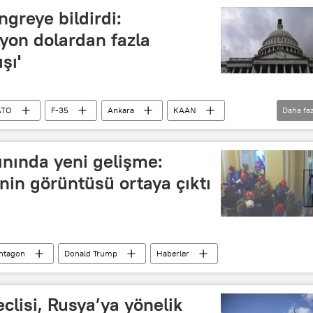
greye bildirdi:
lyon dolardan fazla
şı'
ATO
F-35
Ankara
KAAN
Daha faz
mi
ınında yeni gelişme:
nin görüntüsü ortaya çıktı
ntagon
Donald Trump
Haberler
clisi, Rusya’ya yönelik