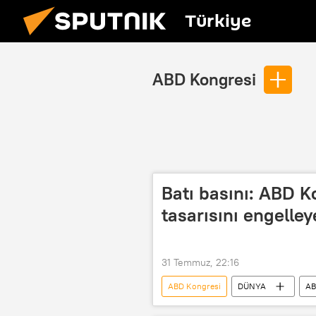
Türkiye
ABD Kongresi
Batı basını: ABD K
tasarısını engelley
31 Temmuz, 22:16
ABD Kongresi
DÜNYA
A
Rusya
Yaptırım
tasa