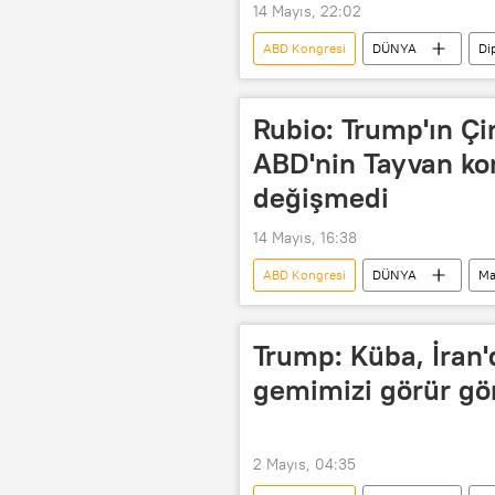
14 Mayıs, 22:02
ABD Kongresi
DÜNYA
Di
dışişleri bakanları
İran
Nükleer Silahların Yayılmasının Önlen
Rubio: Trump'ın Çi
ABD'nin Tayvan k
değişmedi
14 Mayıs, 16:38
ABD Kongresi
DÜNYA
Ma
Haberler
Aralık
Kon
Trump: Küba, İran
gemimizi görür gö
2 Mayıs, 04:35