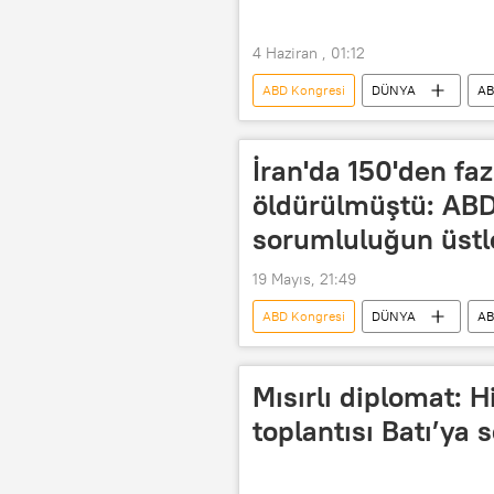
4 Haziran , 01:12
ABD Kongresi
DÜNYA
A
Cumhuriyetçi Parti
ABD Demo
Donald Trump
İran'da 150'den fa
öldürülmüştü: ABD
sorumluluğun üstl
19 Mayıs, 21:49
ABD Kongresi
DÜNYA
A
ABD Merkez Kuvvetler Komutanlığı (
Mısırlı diplomat: 
toplantısı Batı’ya 