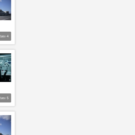
lası
4
lası
5