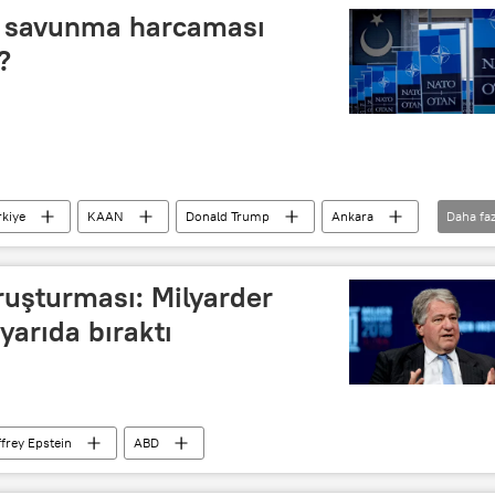
 savunma harcaması
?
rkiye
KAAN
Donald Trump
Ankara
Daha faz
ruşturması: Milyarder
yarıda bıraktı
ffrey Epstein
ABD