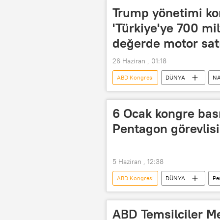
Trump yönetimi kon
'Türkiye'ye 700 mi
değerde motor satı
26 Haziran , 01:18
ABD Kongresi
DÜNYA
N
Donald Trump
Trump yöneti
6 Ocak kongre bas
Pentagon görevlisi
5 Haziran , 12:38
ABD Kongresi
DÜNYA
Pe
ABD Temsilciler Me