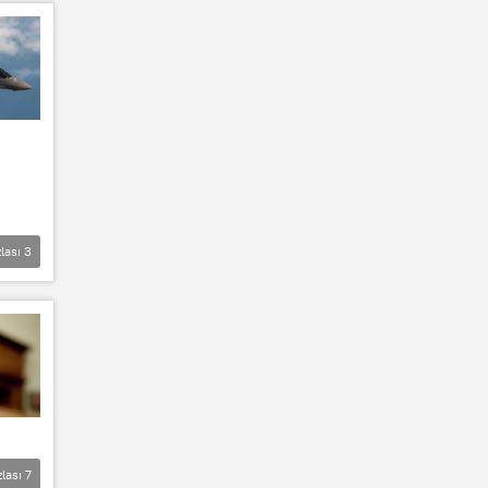
lası
3
zlası
7