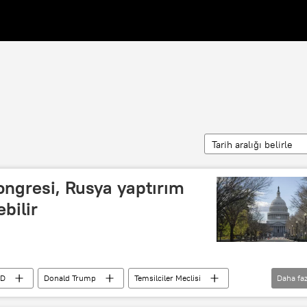
Tarih aralığı belirle
ongresi, Rusya yaptırım
ebilir
BD
Donald Trump
Temsilciler Meclisi
Daha faz
rı
Ron Wyden
Richard Neal
Reuters