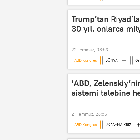
NATO
Kiev
Donald
Ukrayna Silahlı Kuvvetleri
Pat
Trump’tan Riyad’l
30 yıl, onlarca mil
22 Temmuz, 08:53
ABD Kongresi
DÜNYA
Or
Donald Trump
Chris Wright
Nükleer anlaşma
Uranyum ze
‘ABD, Zelenskiy’n
sistemi talebine h
21 Temmuz, 23:56
ABD Kongresi
UKRAYNA KRİZİ
Ukrayna
Ukrayna Silahlı Kuvve