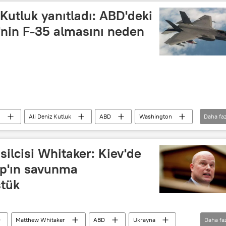
utluk yanıtladı: ABD'deki
'nin F-35 almasını neden
N
Ali Deniz Kutluk
ABD
Washington
Daha faz
Ş
ilcisi Whitaker: Kiev'de
mp'ın savunma
ştük
Matthew Whitaker
ABD
Ukrayna
Daha fa