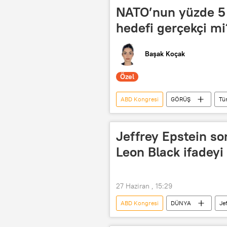
Almanya
NATO’nun yüzde 5
hedefi gerçekçi mi
Başak Koçak
Özel
ABD Kongresi
GÖRÜŞ
Tü
İran
NATO
Jeffrey Epstein so
Leon Black ifadeyi 
27 Haziran , 15:29
ABD Kongresi
DÜNYA
Je