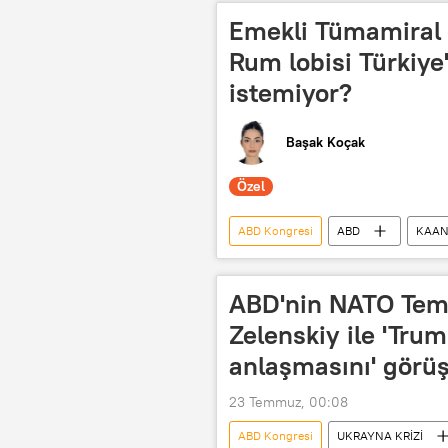
Emekli Tümamiral K
Rum lobisi Türkiye
istemiyor?
Başak Koçak
Özel
ABD Kongresi
ABD
KAA
F-35
Türkiye
GÖRÜ
ABD'nin NATO Tems
Zelenskiy ile 'Tru
anlaşmasını' görü
23 Temmuz, 00:08
ABD Kongresi
UKRAYNA KRİZİ