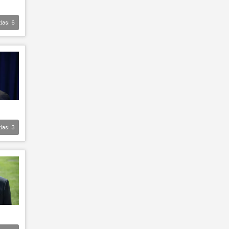
lası
6
lası
3