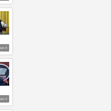
lası
6
lası
5