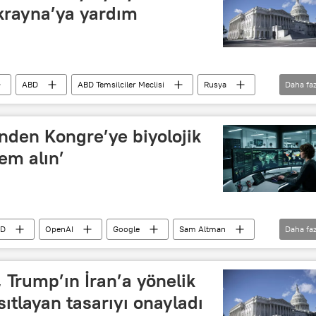
Ukrayna’ya yardım
ABD
ABD Temsilciler Meclisi
Rusya
Daha faz
skeri yardım
Doğu Avrupa
nden Kongre’ye biyolojik
lem alın’
BD
OpenAI
Google
Sam Altman
Daha faz
Biyolojik silah
DNA
RNA
, Trump’ın İran’a yönelik
ısıtlayan tasarıyı onayladı