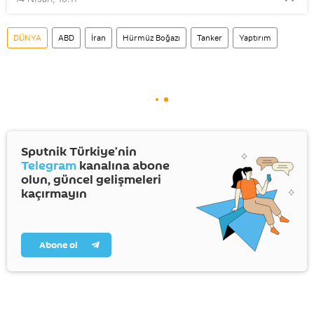
DÜNYA
ABD
İran
Hürmüz Boğazı
Tanker
Yaptırım
Sputnik Türkiye’nin
Telegram
kanalına abone
olun, güncel gelişmeleri
kaçırmayın
Abone ol