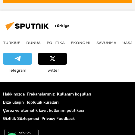
güzellik
doğal güzellik
Güzellik kraliçesi
Türkiye
TÜRKIYE
DÜNYA
POLİTİKA
EKONOMİ
SAVUNMA
YAŞA
Telegram
Twitter
Hakkımızda
Frekanslarımız
Kullanım koşulları
Bize ulaşın
Topluluk kuralları
Çerez ve otomatik kayıt kullanım politikası
Gizlilik Sözleşmesi
Privacy Feedback