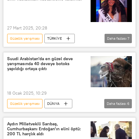
Yarışma
Kainat Güzeli Yarışması
Hindistan
Pakistan
Savaş
27 Mart 2025, 20:28
Güzellik yarışması
TÜRKİYE
Daha fazlası
7
Türkiye
Güzellik
ruh sağlığı
Ruh ve sinir hastalıkları hastanesi
Suudi Arabistan'da en güzel deve
yarışmasında 40 deveye botoks
Ruh Sağlığı Derneği
Hakaret
yapıldığı ortaya çıktı
Cumhurbaşkanına hakaret
Hakaret davası
18 Ocak 2025, 10:29
Güzellik yarışması
DÜNYA
Daha fazlası
6
Suudi Arabistan
Deve
Hayvan
Hayvan hakları
Aydın Milletvekili Sarıbaş,
Cumhurbaşkanı Erdoğan'ın elini öptü:
Güzellik
Botoks
200 TL harçlık aldı