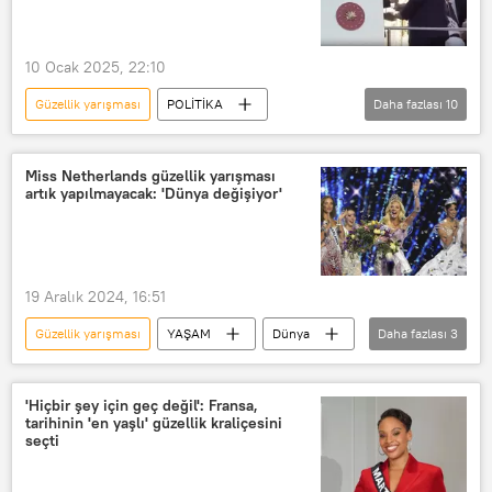
10 Ocak 2025, 22:10
Güzellik yarışması
POLİTİKA
Daha fazlası
10
AK Parti
AK Parti İl Kongresi
Aydın
Recep Tayyip Erdoğan
Miss Netherlands güzellik yarışması
artık yapılmayacak: 'Dünya değişiyor'
Harçlık
el öpmek
Çocuk
Milletvekili
kadın milletvekili
Güzellik kraliçesi
19 Aralık 2024, 16:51
Güzellik yarışması
YAŞAM
Dünya
Daha fazlası
3
Avrupa
Hollanda
Miss Netherlands
'Hiçbir şey için geç değil': Fransa,
tarihinin 'en yaşlı' güzellik kraliçesini
seçti