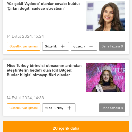
Miss Universe
Kainat Güzeli Yarışması
Yüz şekli 'Aydede' olanlar cevabı buldu:
'Çirkin değil, sadece streslisin'
Kainat Güzeli
Kainat Güzellik Yarışması
14 Eylül 2024, 15:24
Güzellik yarışması
Güzellik
güzellik
Daha fazlası
6
doğal güzellik
aydede yüz
TikTok
TikTok
Sağlık
Miss Turkey birincisi olmasının ardından
eleştirilerin hedefi olan İdil Bilgen:
SAĞLIK
Bunlar bilgisi olmayıp fikri olanlar
14 Eylül 2024, 14:33
Güzellik yarışması
Miss Turkey
Daha fazlası
8
Miss Turkey 2024
Miss Turkey 2024
YAŞAM
İdil Bilgen
Güzellik
20 içerik daha