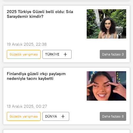
Türkiye
Gaziantep
Güvercin
Güvercinlik
Güzellik
2025 Türkiye Güzeli belli oldu: Sıla
Saraydemir kimdir?
Güzellik kraliçesi
doğal güzellik
19 Aralık 2025, 22:38
Güzellik yarışması
TÜRKİYE
Daha fazlası
3
Türkiye
Güzellik
Güzellik kraliçesi
doğal güzellik
Finlandiya güzeli ırkçı paylaşım
nedeniyle tacını kaybetti
13 Aralık 2025, 00:27
Güzellik yarışması
DÜNYA
Daha fazlası
8
Finlandiya
Miss Universe