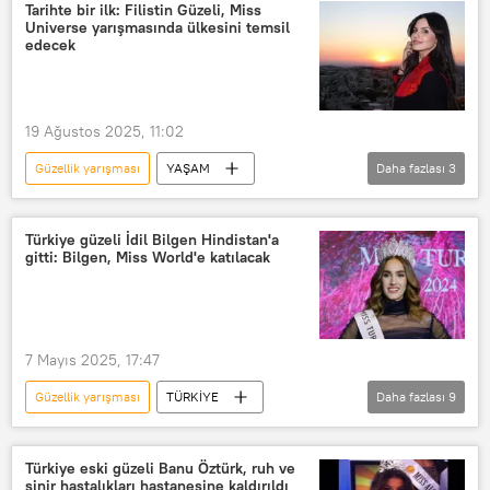
Miss World 2025
Miss International
Tarihte bir ilk: Filistin Güzeli, Miss
Universe yarışmasında ülkesini temsil
Miss Universe
Güzellik
edecek
Güzellik kraliçesi
Kainat Güzellik Yarışması
19 Ağustos 2025, 11:02
Güzellik yarışması
YAŞAM
Daha fazlası
3
Miss Universe
Filistin
Tayland
Türkiye güzeli İdil Bilgen Hindistan'a
gitti: Bilgen, Miss World'e katılacak
7 Mayıs 2025, 17:47
Güzellik yarışması
TÜRKİYE
Daha fazlası
9
Miss World
Türkiye
Miss Turkey
Miss Turkey 2024
Türkiye eski güzeli Banu Öztürk, ruh ve
sinir hastalıkları hastanesine kaldırıldı