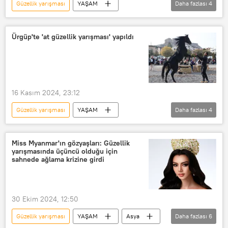
Güzellik yarışması
YAŞAM
Daha fazlası
4
Kainat Güzellik Yarışması
Meksika
Victoria Kjær Theilvigo
Yarışma
Ürgüp'te 'at güzellik yarışması' yapıldı
16 Kasım 2024, 23:12
Güzellik yarışması
YAŞAM
Daha fazlası
4
Nevşehir
Nevşehir Belediyesi
Ürgüp
at
Yarışma
Miss Myanmar'ın gözyaşları: Güzellik
yarışmasında üçüncü olduğu için
sahnede ağlama krizine girdi
30 Ekim 2024, 12:50
Güzellik yarışması
YAŞAM
Asya
Daha fazlası
6