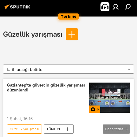
Türkiye
Güzellik yarışması
Tarih aralığı belirle
Gaziantep'te güvercin güzellik yarışması
düzenlendi
5
1 Şubat, 16:16
Güzellik yarışması
TÜRKİYE
Daha fazlası
6