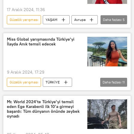
17 Aralık 2024, 11:36
Güzellik yarışması
YAŞAM
Avrupa
Daha fazlası
5
Fransa
Martinik
Güzellik kraliçesi
Miss France 2025
Miss Global yarışmasında Türkiye'yi
İlayda Anık temsil edecek
Hollanda
9 Aralık 2024, 17:29
Güzellik yarışması
TÜRKİYE
Daha fazlası
11
Miss Turkey
Miss World
Miss Universe
Miss International
Mr. World 2024’te Türkiye'yi temsil
eden Ege Karabenli ilk 10’a girmeyi
doğal güzellik
Güzellik
başardı: Tüm dünyanın önünde zeybek
oynadı
manken
Yarışma
Yarışma programı