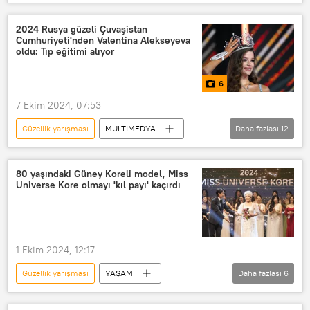
Tayland
Bangkok
Miss Grand International
2024 Rusya güzeli Çuvaşistan
Cumhuriyeti'nden Valentina Alekseyeva
Thae Su Nyein
Myanmar
oldu: Tıp eğitimi alıyor
Myanmar güzeli
6
7 Ekim 2024, 07:53
Güzellik yarışması
MULTİMEDYA
Daha fazlası
12
Miss Turkey
Miss America
Miss World
Miss Universe
80 yaşındaki Güney Koreli model, Miss
Universe Kore olmayı 'kıl payı' kaçırdı
Miss International
Rusya
Çuvaşistan
Güzellik
güzellik
doğal güzellik
Güzellik kraliçesi
1 Ekim 2024, 12:17
Kainat Güzellik Yarışması
Güzellik yarışması
YAŞAM
Daha fazlası
6
Asya & Pasifik
Güney Kore