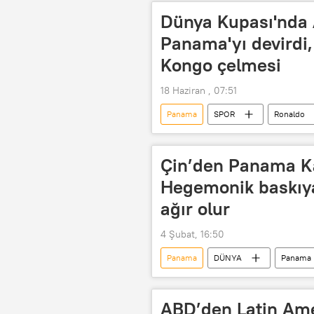
Dünya Kupası'nda 
Panama'yı devirdi,
Kongo çelmesi
18 Haziran , 07:51
Panama
SPOR
Ronaldo
FIFA
Dünya Kupası
Çin’den Panama Kan
Hegemonik baskıya
ağır olur
4 Şubat, 16:50
Panama
DÜNYA
Panama 
ABD
Çin
Haberler
ABD’den Latin Ame