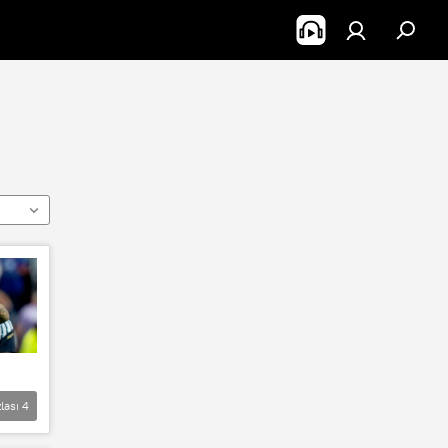
lası
4