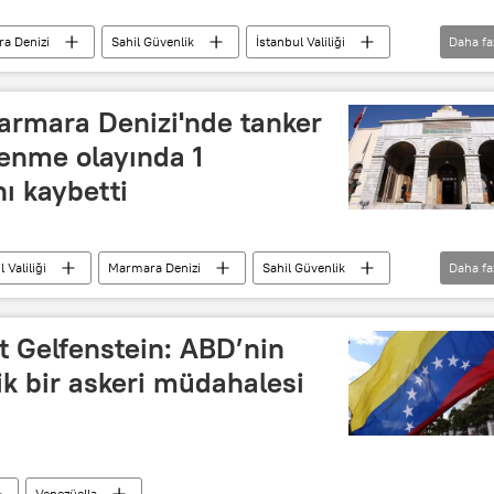
a Denizi
Sahil Güvenlik
İstanbul Valiliği
Daha fa
 (KBRN)
 Marmara Denizi'nde tanker
lenme olayında 1
ı kaybetti
 Valiliği
Marmara Denizi
Sahil Güvenlik
Daha fa
st Gelfenstein: ABD’nin
ik bir askeri müdahalesi
Venezüella