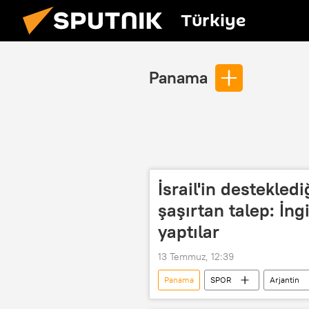
Türkiye
Panama
İsrail'in destekled
şaşırtan talep: İn
yaptılar
13 Temmuz, 12:39
Panama
SPOR
Arjantin
David Beckham
Lionel Messi