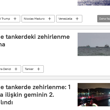
d Trump
Nicolas Maduro
Venezüella
Daha faz
e tankerdeki zehirlenme
ma
a Denizi
Tanker
e tankerde zehirlenme: 1
a ilişkin geminin 2.
lındı