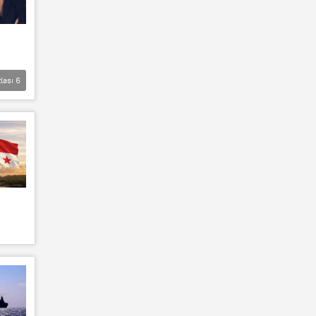
lası
6