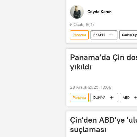
Ceyda Karan
8 Ocak, 16:17
Panama
EKSEN
Radyo Sp
Nicolas Maduro
Delcy Rodrig
Amerika
NATO
Panama’da Çin dos
yıkıldı
29 Aralık 2025, 18:08
Panama
DÜNYA
ABD
Çin'den ABD'ye 'ulu
suçlaması