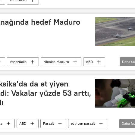
ğınağında hedef Maduro
Venezüella
Nicolas Maduro
ABD
Daha fa
Fox News
F-35
New York Times
sika’da da et yiyen
ldi: Vakalar yüzde 53 arttı,
dı
ka
ABD
Parazit
et yiyen parazit
Daha faz