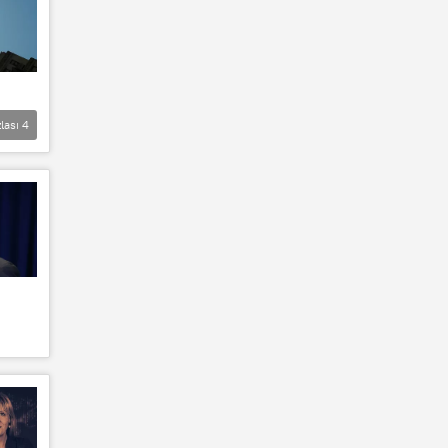
lası
4