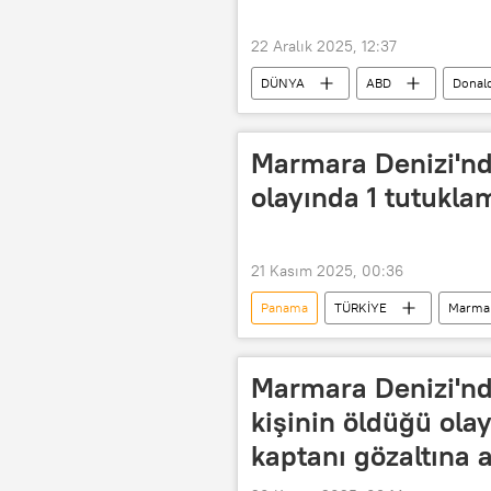
22 Aralık 2025, 12:37
DÜNYA
ABD
Donal
Pekin
Çin
Marmara Denizi'nd
olayında 1 tutukla
21 Kasım 2025, 00:36
Panama
TÜRKİYE
Marmar
Marmara Denizi'nd
kişinin öldüğü olay
kaptanı gözaltına a