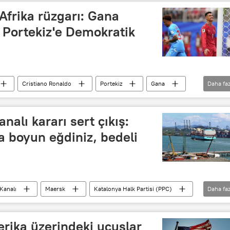
Afrika rüzgarı: Gana
 Portekiz'e Demokratik
Cristiano Ronaldo
Portekiz
Gana
Daha faz
alı kararı sert çıkış:
 boyun eğdiniz, bedeli
Kanalı
Maersk
Katalonya Halk Partisi (PPC)
Daha faz
Asya & Pasifik
rika üzerindeki uçuşlar