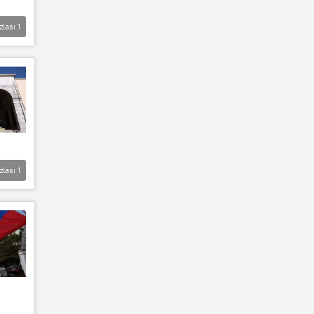
zlası
1
zlası
1