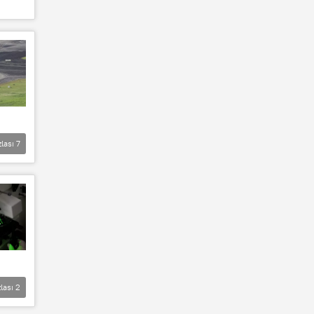
zlası
7
lası
2