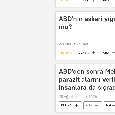
ABD'nin askeri yı
mu?
21 Eylül 2025, 14:00
Panama
DÜNYA
ABD
Marco Rubio
Porto Riko
Manuel Noriega
Haberler
ABD'den sonra Mek
parazit alarmı veri
insanlara da sıçra
28 Ağustos 2025, 17:25
DÜNYA
ABD
Meksi
Hayvan
Gıda