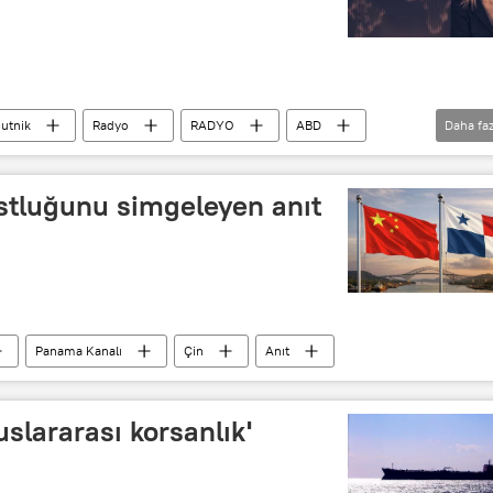
utnik
Radyo
RADYO
ABD
Daha faz
uez
Barış Adıbelli
Venezuela
tluğunu simgeleyen anıt
Panama Kanalı
Çin
Anıt
slararası korsanlık'