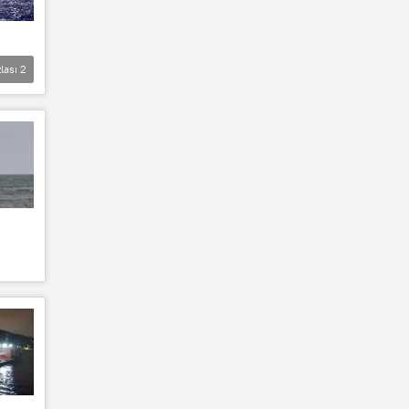
lası
2