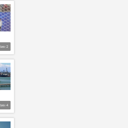
lası
2
lası
4