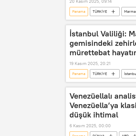
20 Kasım 2025, 09:14
Panama
TÜRKİYE
Marmar
Kimyasal Biyolojik Radyolojik Nükleer
İstanbul Valiliği:
gemisindeki zehir
mürettebat hayatın
19 Kasım 2025, 20:21
Panama
TÜRKİYE
İstanbul
Türkiye
Venezüellalı anali
Venezüella’ya klas
düşük ihtimal
6 Kasım 2025, 00:00
Panama
DÜNYA
ABD