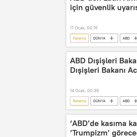
için güvenlik uyarı
17 Ocak, 00:16
Panama
DÜNYA
ABD
ABD Federal Havacılık İdaresi (FAA)
Donald Trump
ABD Dışişleri Bak
Dışişleri Bakanı Ac
14 Ocak, 00:39
Panama
DÜNYA
ABD
‘ABD’de kasıma kad
‘Trumpizm’ görece