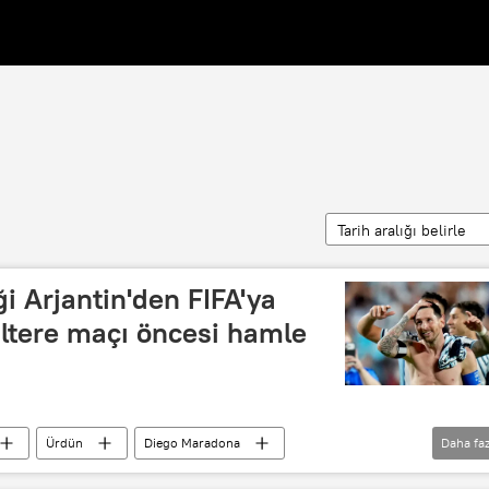
Tarih aralığı belirle
iği Arjantin'den FIFA'ya
giltere maçı öncesi hamle
Ürdün
Diego Maradona
Daha faz
Dünya Kupası
FIFA
ESPN