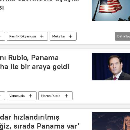
sı
Pasifik Okyanusu
Meksika
Daha faz
Güney Amerika
Kolombiya
anı Rubio, Panama
ha ile bir araya geldi
Venezuela
Marco Rubio
ar hızlandırılmış
ğiz, sırada Panama var’