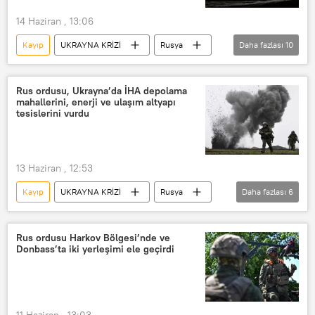
14 Haziran , 13:06
Kayıp
UKRAYNA KRİZİ
Rusya
Daha fazlası
10
Rusya Savunma Bakanlığı
Ukrayna
Kiev
Kramatorsk
Rus ordusu, Ukrayna’da İHA depolama
mahallerini, enerji ve ulaşım altyapı
Rus Silahlı Kuvvetleri
tesislerini vurdu
Ukrayna Silahlı Kuvvetleri
Rus ordusu
Donbass
13 Haziran , 12:53
özel askeri harekat
Konstantinovka
Kayıp
UKRAYNA KRİZİ
Rusya
Daha fazlası
6
Rusya Savunma Bakanlığı
Ukrayna
Donbass
Rus ordusu
Rus ordusu Harkov Bölgesi’nde ve
Donbass’ta iki yerleşimi ele geçirdi
Ukrayna Silahlı Kuvvetleri
özel askeri harekat
11 Haziran , 13:03