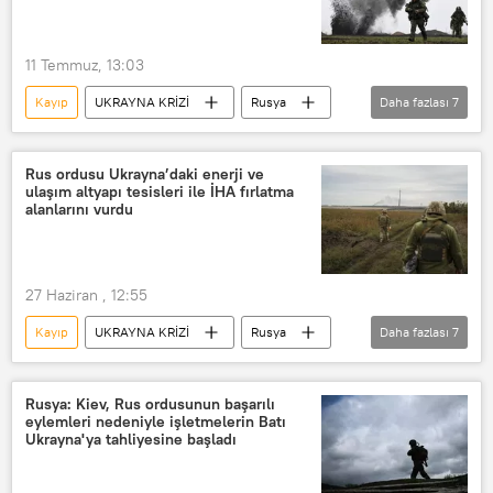
11 Temmuz, 13:03
Kayıp
UKRAYNA KRİZİ
Rusya
Daha fazlası
7
Rusya Savunma Bakanlığı
Ukrayna
Donbass
Rus ordusu
Rus ordusu Ukrayna’daki enerji ve
ulaşım altyapı tesisleri ile İHA fırlatma
özel askeri harekat
alanlarını vurdu
Ukrayna Silahlı Kuvvetleri
bilgilendirme
27 Haziran , 12:55
Kayıp
UKRAYNA KRİZİ
Rusya
Daha fazlası
7
Rusya Savunma Bakanlığı
Rus Silahlı Kuvvetleri
Ukrayna
Rusya: Kiev, Rus ordusunun başarılı
eylemleri nedeniyle işletmelerin Batı
Donbass
Ukrayna ordusu
Ukrayna'ya tahliyesine başladı
iha
İnsansız Hava Aracı (İHA)