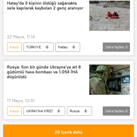
Ukrayna
Donbass
Hatay'da 3 kişinin öldüğü sağanakta
sele kapılarak kaybolan 2 genç aranıyor
özel askeri harekat
Ukrayna Silahlı Kuvvetleri
Zaporojye Bölgesi
Zaporojye
22 Mayıs, 11:14
Zaporojye Nükleer Güç Santrali
Kayıp
TÜRKİYE
Hatay
Daha fazlası
3
Hatay Büyükşehir Belediyesi
Sel
AFAD
Rusya: Son bir günde Ukrayna’ya ait 8
güdümlü hava bombası ve 1.054 İHA
düşürüldü
17 Mayıs, 12:51
Kayıp
UKRAYNA KRİZİ
Rusya
Daha fazlası
8
Rusya Savunma Bakanlığı
Ukrayna
Donbass
Rus ordusu
20 içerik daha