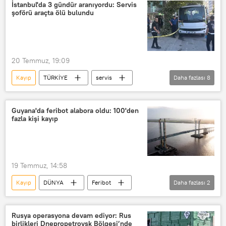
Rus Silahlı Kuvvetleri
Ukrayna ordusu
İstanbul'da 3 gündür aranıyordu: Servis
şoförü araçta ölü bulundu
Donbass
Ukrayna
özel askeri harekat
Donetsk Halk Cumhuriyeti (DHC)
İHA
20 Temmuz, 19:09
İnsansız Hava Aracı (İHA)
Kayıp
TÜRKİYE
servis
Daha fazlası
8
okul servis minibüsü
Şoför
Servis şoförü
kayıp ilanı
Ölü
Guyana'da feribot alabora oldu: 100'den
fazla kişi kayıp
ölü bulundu
Sultangazi
Sultangazi Belediyesi
19 Temmuz, 14:58
Kayıp
DÜNYA
Feribot
Daha fazlası
2
Guyana
Arama kurtarma
Rusya operasyona devam ediyor: Rus
birlikleri Dnepropetrovsk Bölgesi’nde