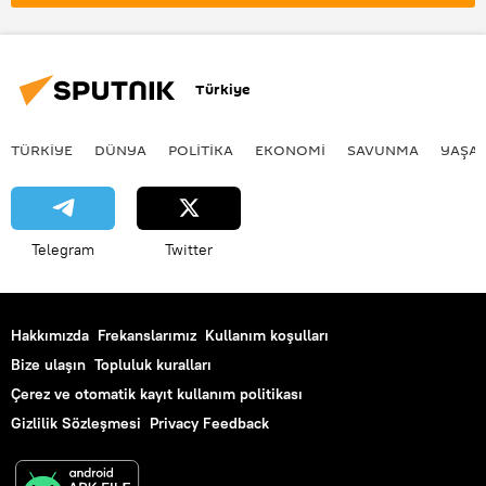
Ukrayna Silahlı Kuvvetleri
özel askeri harekat
İHA
İnsansız Hava Aracı (İHA)
Türkiye
TÜRKIYE
DÜNYA
POLİTİKA
EKONOMİ
SAVUNMA
YAŞA
Telegram
Twitter
Hakkımızda
Frekanslarımız
Kullanım koşulları
Bize ulaşın
Topluluk kuralları
Çerez ve otomatik kayıt kullanım politikası
Gizlilik Sözleşmesi
Privacy Feedback