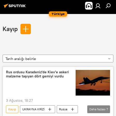
Türkiye
Kayıp
Tarih aralığı belirle
Rus ordusu Karadeniz'de Kiev'e askeri
malzeme taşıyan dört gemiyi vurdu
3 Ağustos, 18:27
Kayıp
UKRAYNA KRİZİ
Rusya
Daha fazlası
7