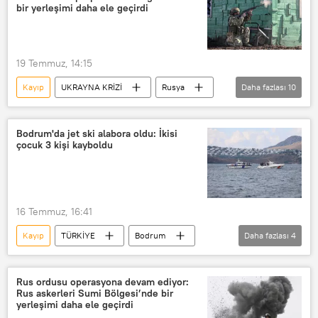
bir yerleşimi daha ele geçirdi
19 Temmuz, 14:15
Kayıp
UKRAYNA KRİZİ
Rusya
Daha fazlası
10
Rusya Savunma Bakanlığı
Rus Silahlı Kuvvetleri
Ukrayna
Bodrum'da jet ski alabora oldu: İkisi
çocuk 3 kişi kayboldu
Dnepropetrovsk
Donbass
özel askeri harekat
Ukrayna Silahlı Kuvvetleri
HIMARS
16 Temmuz, 16:41
İHA
İnsansız Hava Aracı (İHA)
Kayıp
TÜRKİYE
Bodrum
Daha fazlası
4
Sahil Güvenlik Komutanlığı
Sahil Güvenlik
jetski
Deniz
Rus ordusu operasyona devam ediyor:
Rus askerleri Sumi Bölgesi’nde bir
yerleşimi daha ele geçirdi