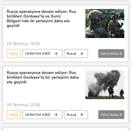
Rusya Savunma Bakanlığı
Rus Silahlı Kuvvetleri
Rusya operasyona devam ediyor: Rus
birlikleri Donbass’ta ve Sumi
Ukrayna Silahlı Kuvvetleri
Ukrayna
Bölgesi’nde iki yerleşimi daha ele
geçirdi
Kiev
Nikolayev
Saldırı
29 Temmuz, 13:02
Kayıp
UKRAYNA KRİZİ
Rusya
Daha fazlası
8
Rusya Savunma Bakanlığı
Ukrayna
Donbass
Ukrayna Silahlı Kuvvetleri
Rusya operasyona devam ediyor: Rus
birlikleri Donbass’ta bir yerleşimi daha
Rus ordusu
ele geçirdi
Donetsk Halk Cumhuriyeti (DHC)
özel askeri harekat
26 Temmuz, 13:06
Rus Silahlı Kuvvetleri
Kayıp
UKRAYNA KRİZİ
Rusya
Daha fazlası
9
Rusya Savunma Bakanlığı