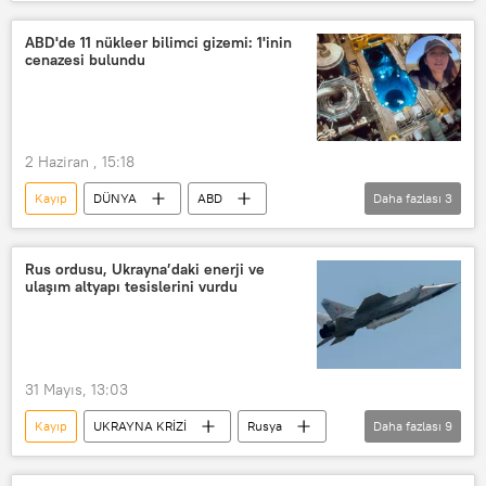
Rusya Savunma Bakanlığı
Ukrayna
Donbass
Ukrayna Silahlı Kuvvetleri
ABD'de 11 nükleer bilimci gizemi: 1'inin
cenazesi bulundu
Rus ordusu
özel askeri harekat
HIMARS
İHA
İnsansız Hava Aracı (İHA)
2 Haziran , 15:18
Kayıp
DÜNYA
ABD
Daha fazlası
3
Bilim insanı
Nükleer
FBI
Rus ordusu, Ukrayna’daki enerji ve
ulaşım altyapı tesislerini vurdu
31 Mayıs, 13:03
Kayıp
UKRAYNA KRİZİ
Rusya
Daha fazlası
9
Rusya Savunma Bakanlığı
Rus ordusu