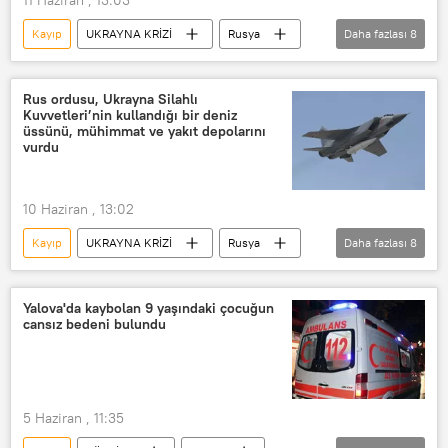
Kayıp
UKRAYNA KRİZİ
Rusya
Daha fazlası
8
Rusya Savunma Bakanlığı
Harkov
Donbass
Ukrayna
Rus ordusu, Ukrayna Silahlı
Kuvvetleri’nin kullandığı bir deniz
Donetsk Halk Cumhuriyeti (DHC)
üssünü, mühimmat ve yakıt depolarını
vurdu
Rus ordusu
özel askeri harekat
Ukrayna Silahlı Kuvvetleri
10 Haziran , 13:02
Kayıp
UKRAYNA KRİZİ
Rusya
Daha fazlası
8
Rusya Savunma Bakanlığı
Rus ordusu
Ukrayna
Donbass
Yalova'da kaybolan 9 yaşındaki çocuğun
cansız bedeni bulundu
Ukrayna Silahlı Kuvvetleri
özel askeri harekat
Rus Silahlı Kuvvetleri
bilgilendirme
5 Haziran , 11:35