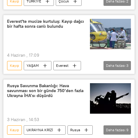
Kayıp
TÜRKİYE
Çocuk
Daha fazlası
2
Kayıp çocuklar
hayatını kaybetti
Everest'te mucize kurtuluş: Kayıp dağcı
bir hafta sonra canlı bulundu
4 Haziran , 17:09
Kayıp
YAŞAM
Everest
Daha fazlası
3
Nepal
Dağcı
Arama kurtarma
Rusya Savunma Bakanlığı: Hava
savunması son bir günde 750’den fazla
Ukrayna İHA’sı düşürdü
3 Haziran , 14:53
Kayıp
UKRAYNA KRİZİ
Rusya
Daha fazlası
9