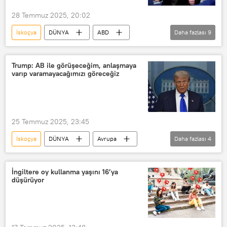
28 Temmuz 2025, 20:02
İskoçya
DÜNYA
ABD
Daha fazlası
9
Daily Mail
Daily Mail gazetesi
Elon Musk
Ghislaine Maxwell
Trump: AB ile görüşeceğim, anlaşmaya
varıp varamayacağımızı göreceğiz
Bill Gates
Florida
ABD
Jeffrey Epstein
Donald Trump
25 Temmuz 2025, 23:45
İskoçya
DÜNYA
Avrupa
Daha fazlası
4
Donald Trump
ABD
Avrupa Birliği
AB
İngiltere oy kullanma yaşını 16’ya
düşürüyor