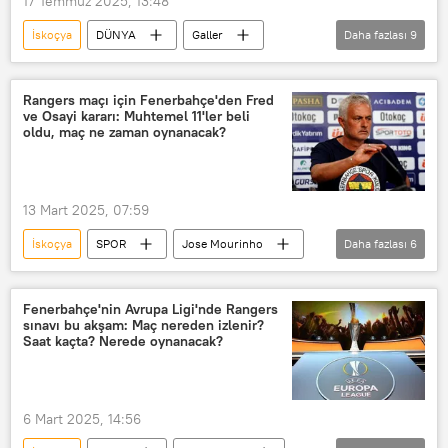
17 Temmuz 2025, 13:48
İskoçya
DÜNYA
Galler
Daha fazlası
9
İşçi Partisi
Muhafazakar Parti (Kanada)
Rangers maçı için Fenerbahçe'den Fred
ve Osayi kararı: Muhtemel 11'ler beli
Yüksek Seçim Kurulu (YSK)
Avrupa
oldu, maç ne zaman oynanacak?
İngiltere
Muhafazakar Parti (İngiltere)
Seçim
Seçmen
yaş
13 Mart 2025, 07:59
İskoçya
SPOR
Jose Mourinho
Daha fazlası
6
Çağlar Söyüncü
Mert Müldür
Kadıköy
Fenerbahçe
Fenerbahçe'nin Avrupa Ligi'nde Rangers
sınavı bu akşam: Maç nereden izlenir?
UEFA Avrupa Ligi
rangers
Saat kaçta? Nerede oynanacak?
6 Mart 2025, 14:56