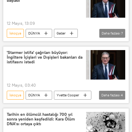
başladı
12 Mayıs, 13:09
İskoçya
DÜNYA
Galler
Daha fazlası
7
Keir Starmer
Yvette Cooper
Manchester
David Lammy
'Starmer istifa' çağrıları büyüyor:
İngiltere İçişleri ve Dışişleri bakanları da
İşçi Partisi
Yeşil Parti
istifasını istedi
İşçi (parti)
12 Mayıs, 03:40
İskoçya
DÜNYA
Yvette Cooper
Daha fazlası
4
Andy Burnham
Galler
Manchester
Keir Starmer
Tarihin en ölümcül hastalığı 700 yıl
sonra yeniden keşfedildi: Kara Ölüm
DNA’sı ortaya çıktı