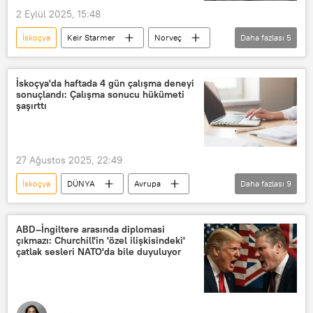
2 Eylül 2025, 15:48
İskoçya
Keir Starmer
Norveç
Daha fazlası
5
Kuzey Denizi
NATO
İngiltere
fırkateyn
SAVUNMA
İskoçya'da haftada 4 gün çalışma deneyi
sonuçlandı: Çalışma sonucu hükümeti
şaşırttı
27 Ağustos 2025, 22:49
İskoçya
DÜNYA
Avrupa
Daha fazlası
9
Memur
Memur maaşı
Memur zammı
memur alımı
ABD–İngiltere arasında diplomasi
çıkmazı: Churchill'in 'özel ilişkisindeki'
Memur Sendikaları Konfederasyonu
çatlak sesleri NATO'da bile duyuluyor
Deney
Sosyal deney
bilimsel deney
kontrollü insan deneyi