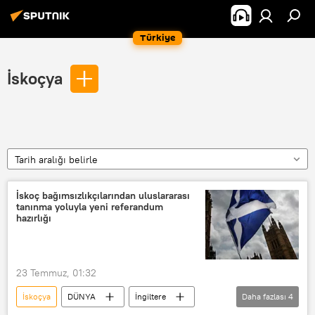
Türkiye
İskoçya
Tarih aralığı belirle
İskoç bağımsızlıkçılarından uluslararası
tanınma yoluyla yeni referandum
hazırlığı
23 Temmuz, 01:32
İskoçya
DÜNYA
İngiltere
Daha fazlası
4