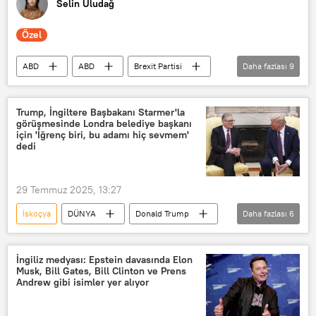
Selin Uludağ
Özel
ABD
ABD
Brexit Partisi
Daha fazlası
9
NATO
Londra
Ukrayna
Margaret Thatcher
Elon Musk
Trump, İngiltere Başbakanı Starmer'la
görüşmesinde Londra belediye başkanı
Musk
DÜNYA
için 'İğrenç biri, bu adamı hiç sevmem'
dedi
Trump gümrük vergileri listesi
Donald Trump
29 Temmuz 2025, 13:27
İskoçya
DÜNYA
Donald Trump
Daha fazlası
6
Sadiq Khan
Londra
El Salvador
Keir Starmer
İngiliz medyası: Epstein davasında Elon
Musk, Bill Gates, Bill Clinton ve Prens
İngiltere
Londra Belediyesi
Andrew gibi isimler yer alıyor