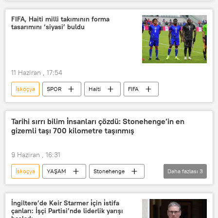
Referandum
Bağımsızlık
Londra
Haberler
FIFA, Haiti milli takımının forma
tasarımını ‘siyasi’ buldu
11 Haziran , 17:54
İskoçya
SPOR
Haiti
FIFA
Tarihi sırrı bilim i̇nsanları çözdü: Stonehenge’in en
gizemli taşı 700 kilometre taşınmış
9 Haziran , 16:31
İskoçya
YAŞAM
Stonehenge
Daha fazlası
3
Bristol
Bilim, Sanayi ve Teknoloji Bakanlığı
İngiltere’de Keir Starmer i̇çin i̇stifa
çanları: İşçi Partisi’nde liderlik yarışı
yılsonu2026