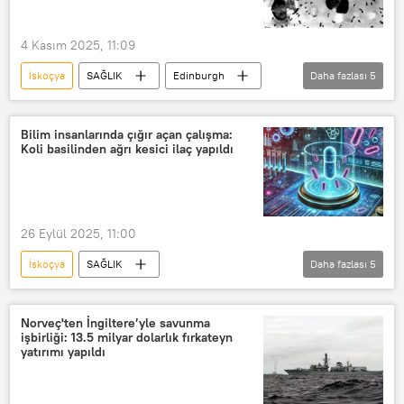
4 Kasım 2025, 11:09
İskoçya
SAĞLIK
Edinburgh
Daha fazlası
5
DNA
Kara veba
veba
Salgın
Orta Çağ
Bilim insanlarında çığır açan çalışma:
Koli basilinden ağrı kesici ilaç yapıldı
26 Eylül 2025, 11:00
İskoçya
SAĞLIK
Daha fazlası
5
Edinburgh Üniversitesi
Sağlık
E.coli
Ağrı kesici
Norveç'ten İngiltere’yle savunma
işbirliği: 13.5 milyar dolarlık fırkateyn
parasetamol
yatırımı yapıldı