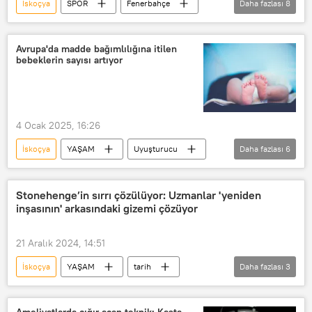
İskoçya
SPOR
Fenerbahçe
Daha fazlası
8
Glasgow Rangers
Jose Mourinho
Ferdi Kadıoğlu
İsmail Yüksek
Avrupa'da madde bağımlılığına itilen
bebeklerin sayısı artıyor
Kadıköy
TRT 1
UEFA
UEFA Avrupa Ligi
4 Ocak 2025, 16:26
İskoçya
YAŞAM
Uyuşturucu
Daha fazlası
6
Bağımlılık
Neonatal Abstinens Sendromu (NAS)
Stonehenge’in sırrı çözülüyor: Uzmanlar 'yeniden
inşasının' arkasındaki gizemi çözüyor
madde bağımlılığı
hamile kadın
Hamilelik
yenidoğan
21 Aralık 2024, 14:51
İskoçya
YAŞAM
tarih
Daha fazlası
3
Britanya
Stonehenge
Araştırma