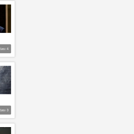
lası
4
lası
3