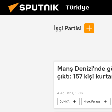
Türkiye
İşçi Partisi
Manş Denizi'nde g
çıktı: 157 kişi kurta
4 Ağustos, 16:16
DÜNYA
Nigel Farage
Göçmen