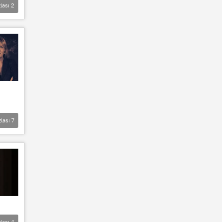
lası
2
zlası
7
lası
4