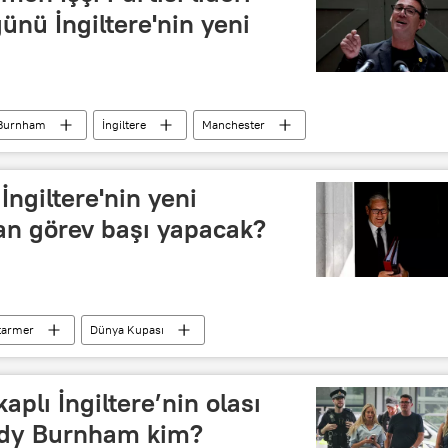
günü İngiltere'nin yeni
Burnham
İngiltere
Manchester
İngiltere'nin yeni
n görev başı yapacak?
tarmer
Dünya Kupası
aplı İngiltere’nin olası
ndy Burnham kim?