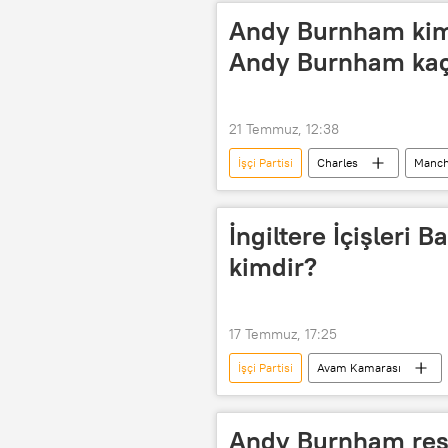
Andy Burnham kimd
Andy Burnham kaç 
21 Temmuz, 12:38
İşçi Partisi
Charles
Manch
Tony Blair
Birleşik Krallık
İngiltere İçişleri
kimdir?
17 Temmuz, 17:25
İşçi Partisi
Avam Kamarası
Pakistan
Birmingham
Andy Burnham resme