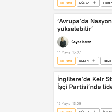
İşçi Partisi
DÜNYA
Manch
Yvette Cooper
Muhafazakar Pa
‘Avrupa’da Nasyon
yükselebilir’
Ceyda Karan
14 Mayıs, 15:07
İşçi Partisi
EKSEN
Radyo 
Andy Burnham
Keir Starmer
İran
İngiltere
İngiltere’de Keir Sta
İşçi Partisi’nde lid
12 Mayıs, 13:09
İşçi Partisi
DÜNYA
İskoçy