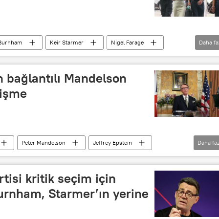
Burnham
Keir Starmer
Nigel Farage
Daha fa
in bağlantılı Mandelson
lişme
Peter Mandelson
Jeffrey Epstein
Daha faz
rtisi kritik seçim için
Burnham, Starmer’ın yerine