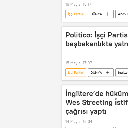
19 Mayıs, 16:17
İşçi Partisi
DÜNYA
Andy 
Politico: İşçi Parti
başbakanlıkta yalnız
15 Mayıs, 17:07
İşçi Partisi
DÜNYA
İngilte
Başbakanlık
yerel seçim
İngiltere’de hüküme
Wes Streeting i̇sti
çağrısı yaptı
14 Mayıs, 16:34