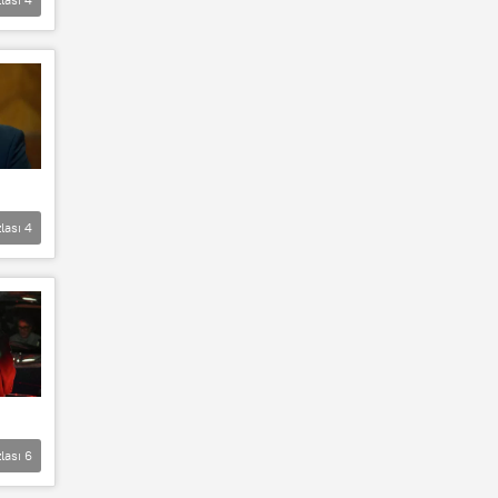
lası
4
lası
6