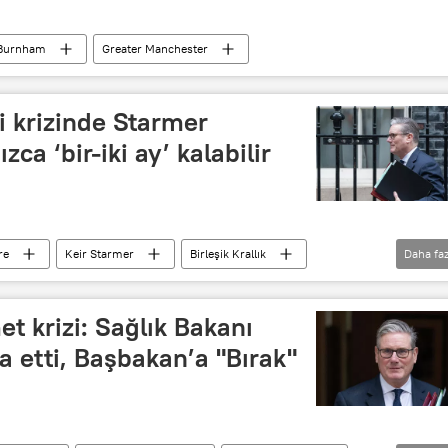
Burnham
Greater Manchester
si krizinde Starmer
ca ‘bir-iki ay’ kalabilir
re
Keir Starmer
Birleşik Krallık
Daha faz
Politico
t krizi: Sağlık Bakanı
fa etti, Başbakan’a "Bırak"