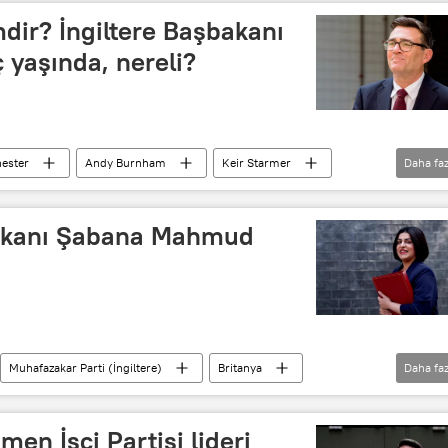
ir? İngiltere Başbakanı
yaşında, nereli?
ester
Andy Burnham
Keir Starmer
Daha faz
Muhafazakar Parti (İngiltere)
Liverpool
 Bakanı Şabana Mahmud
Muhafazakar Parti (İngiltere)
Britanya
Daha faz
DÜNYA
n İşçi Partisi lideri