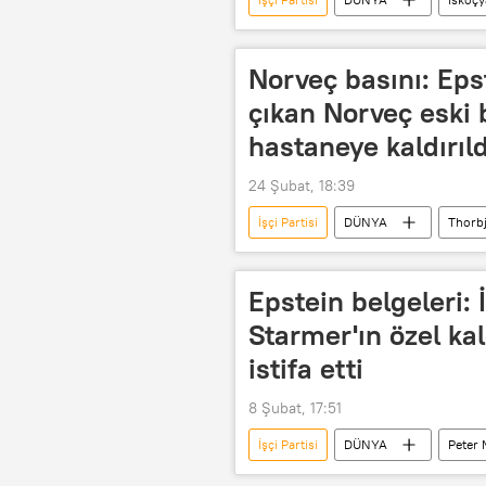
Yvette Cooper
Manchester
Norveç basını: Epst
çıkan Norveç eski
hastaneye kaldırıld
24 Şubat, 18:39
İşçi Partisi
DÜNYA
Thorb
Hastane
Norveç
No
Epstein belgeleri: 
Starmer'ın özel 
istifa etti
8 Şubat, 17:51
İşçi Partisi
DÜNYA
Peter
Jeffrey Epstein
Özel Kalem 