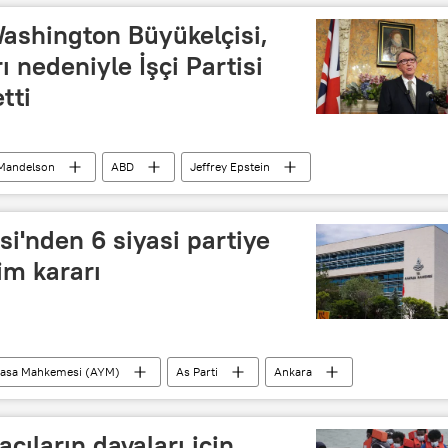
 Washington Büyükelçisi,
ı nedeniyle İşçi Partisi
tti
 Mandelson
ABD
Jeffrey Epstein
'nden 6 siyasi partiye
im kararı
asa Mahkemesi (AYM)
As Parti
Ankara
acıların davaları için