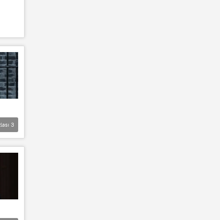
lası
3