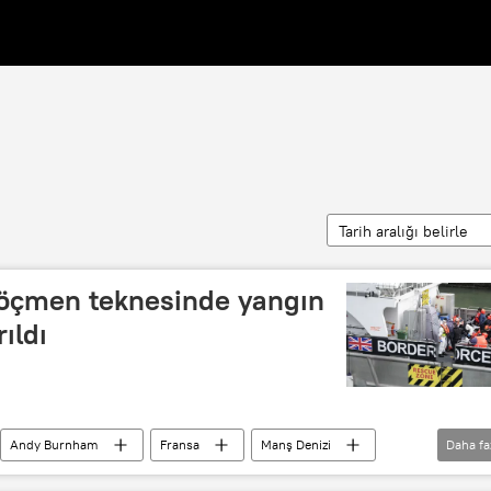
Tarih aralığı belirle
öçmen teknesinde yangın
rıldı
Andy Burnham
Fransa
Manş Denizi
Daha fa