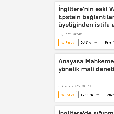
Lordlar Kamarası
Londra
İngiltere'nin eski
Epstein bağlantılar
üyeliğinden istifa e
2 Şubat, 08:45
İşçi Partisi
DÜNYA
Peter
Anayasa Mahkemesi
yönelik mali denet
3 Aralık 2025, 00:41
İşçi Partisi
TÜRKİYE
Anay
İngiltere'de sığınm