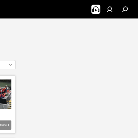
zlası
1