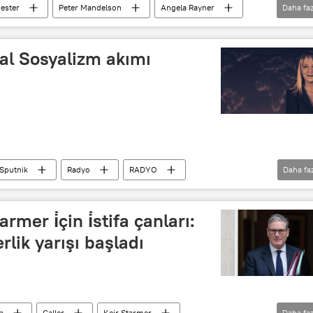
ester
Peter Mandelson
Angela Rayner
Daha faz
rti (İngiltere)
al Sosyalizm akımı
Sputnik
Radyo
RADYO
Daha fa
Sedat Aral
Rusya
Ukrayna
rmer i̇çin i̇stifa çanları:
erlik yarışı başladı
a
Galler
Keir Starmer
Daha faz