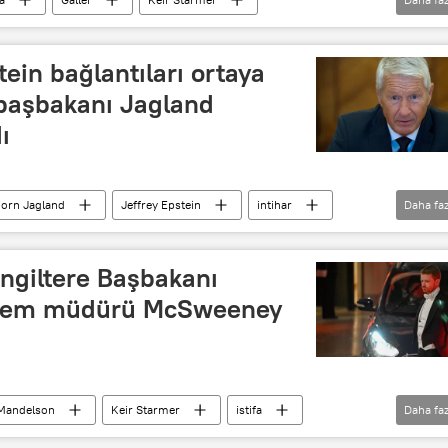
David Lammy
Yeşil Parti
İşçi (parti)
ein bağlantıları ortaya
 başbakanı Jagland
ı
jorn Jagland
Jeffrey Epstein
intihar
Daha faz
bel Komitesi
ABD Adalet Bakanlığı
İngiltere Başbakanı
kalem müdürü McSweeney
 Mandelson
Keir Starmer
istifa
Daha faz
Müdürü
Haberler
ABD