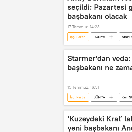
seçildi: Pazartesi 
başbakanı olacak
17 Temmuz, 14:23
İşçi Partisi
DÜNYA
Andy 
Starmer'dan veda: 
başbakanı ne zama
15 Temmuz, 16:31
İşçi Partisi
DÜNYA
Keir S
‘Kuzeydeki Kral’ lak
yeni başbakanı A