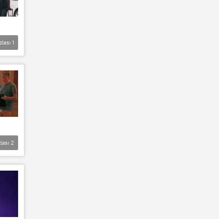
zlası
1
lası
2