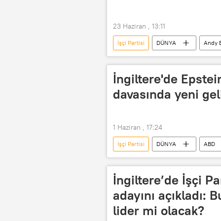
23 Haziran , 13:11
İşçi Partisi
DÜNYA
Andy 
Birleşik Krallık
İngiltere'de Epste
davasında yeni ge
1 Haziran , 17:24
İşçi Partisi
DÜNYA
ABD
Birleşik Krallık
İngiltere
İngiltere’de İşçi Pa
adayını açıkladı: 
lider mi olacak?