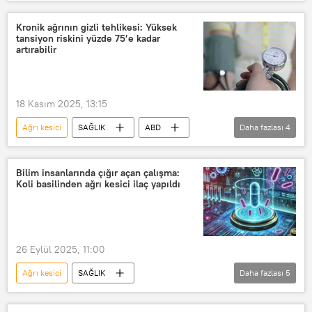
Sağlık Bilimleri Üniversitesi (SBÜ)
Antalya
Kalp krizi
ağrı kesici
Kronik ağrının gizli tehlikesi: Yüksek
tansiyon riskini yüzde 75’e kadar
artırabilir
18 Kasım 2025, 13:15
Ağrı kesici
SAĞLIK
ABD
Daha fazlası
4
Araştırma
Ağrı
tansiyon
Yüksek tansiyon
Bilim insanlarında çığır açan çalışma:
Koli basilinden ağrı kesici ilaç yapıldı
26 Eylül 2025, 11:00
Ağrı kesici
SAĞLIK
Daha fazlası
5
Edinburgh Üniversitesi
İskoçya