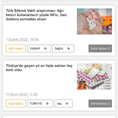
Dünya Kanser Günü
Kanser
Kanser tedavisi
Kanser ilacı
Türk Böbrek Vakfı araştırması: Ağrı
kesici kullananların yüzde 66'sı, ilacı
Belirti
anemi
yara
doktora sormadan alıyor
şişlik
yutkunma zorluğu
zayıflama
Erken teşhis
1 Şubat 2022, 14:54
Kovid-19
Aziz Yazar
Sağlık
Ağrı kesici
YAŞAM
Sağlık
Daha fazlası
5
Dünya Sağlık Örgütü (DSÖ)
ilaç
böbrek yetmezliği
böbrek
Doktor
Türkiye'de geçen yıl en fazla satılan ilaç
belli oldu
Türk Böbrek Vakfı
17 Ekim 2021, 11:35
Ağrı kesici
TÜRKİYE
ilaç
Daha fazlası
2
Türkiye
diyabet