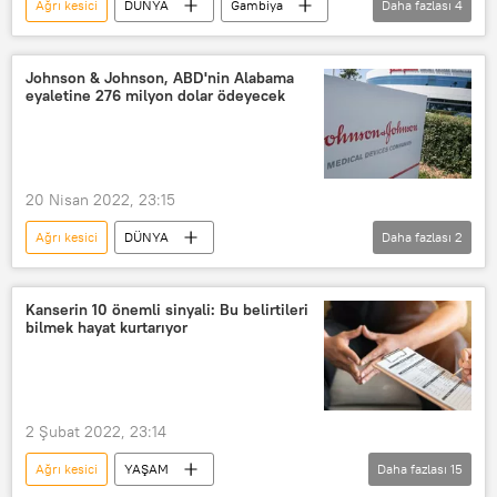
Ağrı kesici
DÜNYA
Gambiya
Daha fazlası
4
Satış
Afrika
çocuk ölümü
Yasak
Johnson & Johnson, ABD'nin Alabama
eyaletine 276 milyon dolar ödeyecek
20 Nisan 2022, 23:15
Ağrı kesici
DÜNYA
Daha fazlası
2
Johnson&Johnson
Dolar
Kanserin 10 önemli sinyali: Bu belirtileri
bilmek hayat kurtarıyor
2 Şubat 2022, 23:14
Ağrı kesici
YAŞAM
Daha fazlası
15