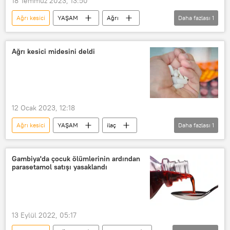
18 Temmuz 2023, 13:50
Ağrı kesici
YAŞAM
Ağrı
Daha fazlası
1
sağ kol
Ağrı kesici midesini deldi
12 Ocak 2023, 12:18
Ağrı kesici
YAŞAM
ilaç
Daha fazlası
1
Hasta
Gambiya'da çocuk ölümlerinin ardından
parasetamol satışı yasaklandı
13 Eylül 2022, 05:17