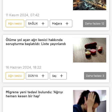
11 Kasım 2024, 07:42
Ağrı kesici
SAĞLIK
Mağara
Daha fazlası
12
Doktor
doktor raporu
Kanyon
su
Su
Ölüme yol açan ağrı kesici hakkında
soruşturma başlatıldı: Liste yayınlandı
ağrı kesici
Kırıkkale
şifa
şifa merkezi
manevi şifa
doğal güzellik
Doğal kaynaklar
16 Haziran 2024, 18:22
Ağrı kesici
DÜNYA
ilaç
Daha fazlası
3
ağrı kesici
Avrupa İlaç Ajansı
Avrupa İlaç Kurumu
Migrene yeni tedavi bulundu: 'Ağrıyı
hemen kesen bir hap'