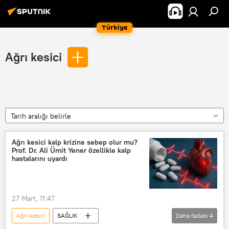
Türkiye
Ağrı kesici
Tarih aralığı belirle
Ağrı kesici kalp krizine sebep olur mu?
Prof. Dr. Ali Ümit Yener özellikle kalp
hastalarını uyardı
27 Mart, 11:47
Ağrı kesici
SAĞLIK
Daha fazlası
4