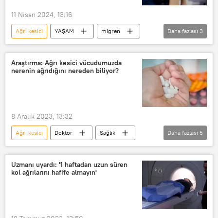
11 Nisan 2024, 13:16
Ağrı kesici
YAŞAM
migren
Daha fazlası
3
Tedavi
Baş ağrısı
Ağrı
Araştırma: Ağrı kesici vücudumuzda
nerenin ağrıdığını nereden biliyor?
8 Aralık 2023, 13:32
Ağrı kesici
Doktor
Sağlık
Daha fazlası
5
Enzim
Baş ağrısı
Ağrı
ağrı kesici
SAĞLIK
Uzmanı uyardı: '1 haftadan uzun süren
kol ağrılarını hafife almayın'