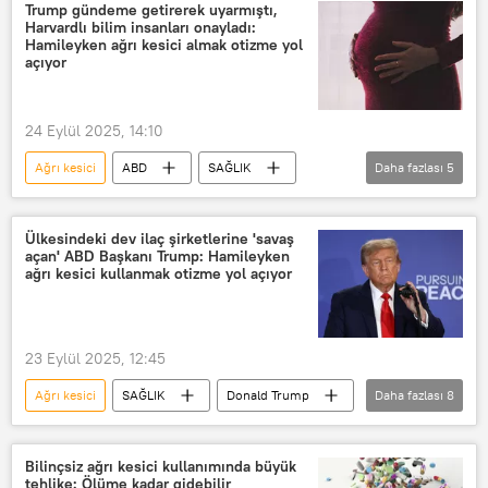
Sağlık
E.coli
parasetamol
Trump gündeme getirerek uyarmıştı,
Harvardlı bilim insanları onayladı:
Hamileyken ağrı kesici almak otizme yol
açıyor
24 Eylül 2025, 14:10
Ağrı kesici
ABD
SAĞLIK
Daha fazlası
5
Amerikan Gıda ve İlaç Dairesi (FDA)
parasetamol
ağrı kesici
Ülkesindeki dev ilaç şirketlerine 'savaş
açan' ABD Başkanı Trump: Hamileyken
Trump gümrük vergileri listesi
ağrı kesici kullanmak otizme yol açıyor
Donald Trump
23 Eylül 2025, 12:45
Ağrı kesici
SAĞLIK
Donald Trump
Daha fazlası
8
ABD
Imperial College London
Haberler
ilaç
İlaç
Bilinçsiz ağrı kesici kullanımında büyük
tehlike: Ölüme kadar gidebilir