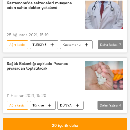
Kastamonu'da selzedeleri muayene
eden sahte doktor yakalandı
25 Ağustos 2021, 15:19
Ağrı kesici
TÜRKİYE
Kastamonu
Daha fazlası
7
Sel
ilaç
yurt
Doktor
Sel felaketi
Bozkurt
Sağlık Bakanlığı açıkladı: Paranox
piyasadan toplatılacak
krem
11 Haziran 2021, 15:20
Ağrı kesici
Türkiye
DÜNYA
Daha fazlası
4
Haberler
Sağlık Bakanlığı
toplatma
Karar
20 içerik daha