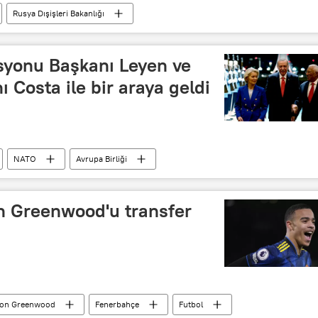
Rusya Dışişleri Bakanlığı
Burkina Faso
Niamey
Nijer
AGS
yonu Başkanı Leyen ve
 Costa ile bir araya geldi
NATO
Avrupa Birliği
 Greenwood'u transfer
on Greenwood
Fenerbahçe
Futbol