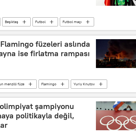
Beşiktaş
Futbol
Futbol maçı
ürkiye Futbol Federasyonu (TFF)
Transfer
Flamingo füzeleri aslında
ayna ise firlatma rampası
un menzilli füze
Flamingo
Yuriy Knutov
 Dağları
Ukrayna Silahlı Kuvvetleri
e olimpiyat şampiyonu
aya politikayla değil,
kar