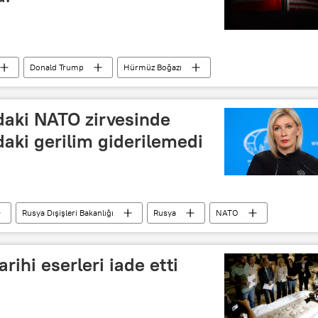
Donald Trump
Hürmüz Boğazı
CENTCOM)
Ortadoğu
daki NATO zirvesinde
daki gerilim giderilemedi
Rusya Dışişleri Bakanlığı
Rusya
NATO
a
NATO zirvesi
Donald Trump
rihi eserleri iade etti