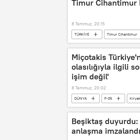
Timur Cihantimur 
8 Temmuz, 20:15
TÜRKİYE
Timur Cihantimur
Kaza
kaza sebebi
Tr
Miçotakis Türkiye
olasılığıyla ilgili 
işim değil'
8 Temmuz, 20:02
DÜNYA
F-35
Kirya
Hürmüz Boğazı
NATO
Beşiktaş duyurdu: 
anlaşma imzaland