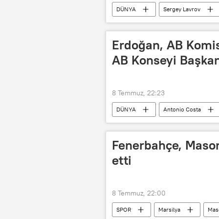
DÜNYA
Sergey Lavrov
Rusya-Sahel Devletleri İttifakı
Abdoulaye Diop
Erdoğan, AB Komis
AB Konseyi Başkanı
8 Temmuz, 22:23
DÜNYA
Antonio Costa
Recep Tayyip Erdoğan
Fenerbahçe, Mason
etti
8 Temmuz, 22:00
SPOR
Marsilya
Mas