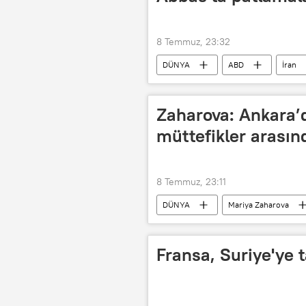
8 Temmuz, 23:32
DÜNYA
ABD
İran
ABD Merkez Kuvvetler Komutanlığı (
Zaharova: Ankara’
müttefikler arasın
8 Temmuz, 23:11
DÜNYA
Mariya Zaharova
Batı
Ukrayna
Ankar
Fransa, Suriye'ye ta