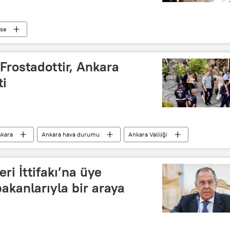
sa
Frostadottir, Ankara
ti
kara
Ankara hava durumu
Ankara Valiliği
eri İttifakı’na üye
 bakanlarıyla bir araya