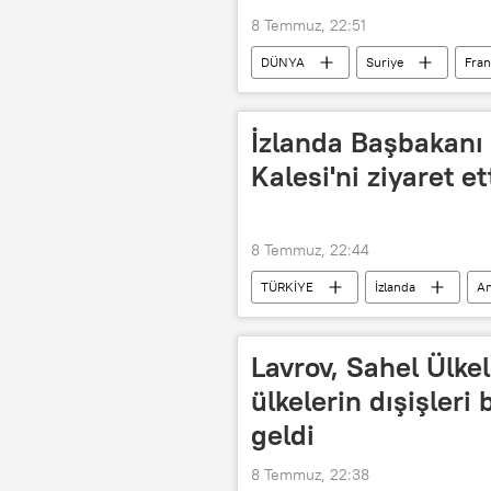
8 Temmuz, 22:51
DÜNYA
Suriye
Fran
İzlanda Başbakanı 
Kalesi'ni ziyaret et
8 Temmuz, 22:44
TÜRKİYE
İzlanda
An
NATO
NATO liderler zirvesi
Lavrov, Sahel Ülkel
ülkelerin dışişleri
geldi
8 Temmuz, 22:38