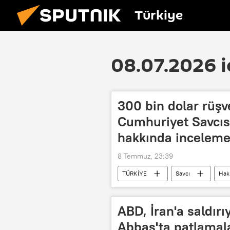
Türkiye
08.07.2026 i
300 bin dolar rüşve
Cumhuriyet Savcıs
hakkında incelem
8 Temmuz, 23:39
TÜRKİYE
Savcı
Haki
Rüşvet teklifi
Rüşvetle Mücad
İstanbul Büyükşehir Belediyesi (İBB)
ABD, İran'a saldırı
Abbas'ta patlamal