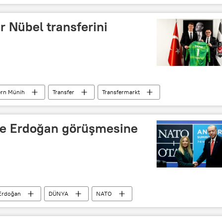
Federasyonu
r Nübel transferini
ern Münih
Transfer
Transfermarkt
Türkiye Futbol Federasyonu
ile Erdoğan görüşmesine
 Erdoğan
DÜNYA
NATO