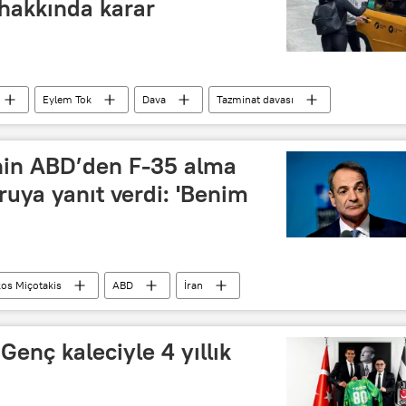
hakkında karar
Eylem Tok
Dava
Tazminat davası
afik kazası
'nin ABD’den F-35 alma
soruya yanıt verdi: 'Benim
kos Miçotakis
ABD
İran
Genç kaleciyle 4 yıllık
ı