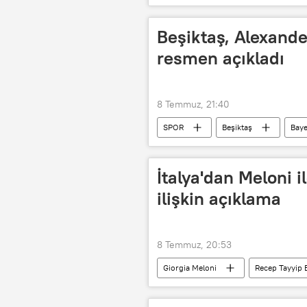
Futbol maçı
Türkiye Futbol 
Beşiktaş, Alexande
resmen açıkladı
8 Temmuz, 21:40
SPOR
Beşiktaş
Bay
Futbol
Futbol maçı
İtalya'dan Meloni 
ilişkin açıklama
8 Temmuz, 20:53
Giorgia Meloni
Recep Tayyip