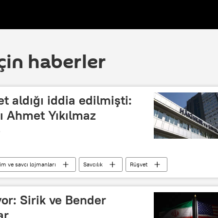
çin haberler
t aldığı iddia edilmişti:
ı Ahmet Yıkılmaz
e
m ve savcı lojmanları
Savcılık
Rüşvet
ele Çalışma Grubu
rüşvetçilik
İBB
yor: Sirik ve Bender
ar