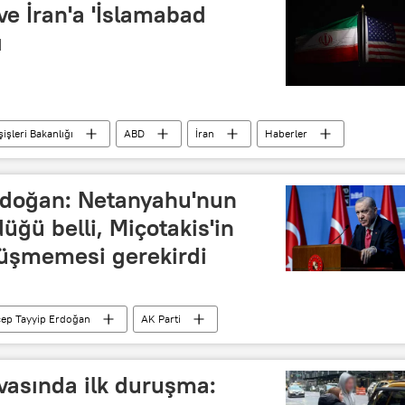
e İran'a 'İslamabad
ı
şişleri Bakanlığı
ABD
İran
Haberler
doğan: Netanyahu'nun
üğü belli, Miçotakis'in
düşmemesi gerekirdi
ep Tayyip Erdoğan
AK Parti
vasında ilk duruşma: