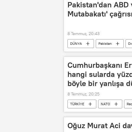
Pakistan'dan ABD v
Mutabakatı' çağrıs
8 Temmuz, 20:43
DÜNYA
Pakistan
Dı
Cumhurbaşkanı Er
hangi sularda yüzd
böyle bir yanlışa 
8 Temmuz, 20:25
TÜRKİYE
NATO
Rec
Oğuz Murat Aci da