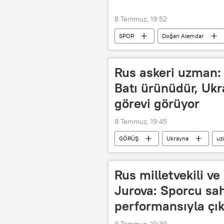
8 Temmuz, 19:52
SPOR
Doğan Alemdar
Türkiye Futbol Federasyonu
T
Transfermarkt
Rus askeri uzman: 
Batı ürünüdür, Ukr
görevi görüyor
8 Temmuz, 19:45
GÖRÜŞ
Ukrayna
uz
Rusya
Sputnik
Ural
Rus milletvekili v
Jurova: Sporcu sah
performansıyla çı