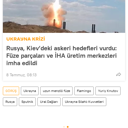
UKRAYNA KRİZİ
Rusya, Kiev’deki askeri hedefleri vurdu:
Füze parçaları ve İHA üretim merkezleri
imha edildi
8 Temmuz, 08:13
GÖRÜŞ
Ukrayna
uzun menzilli füze
Flamingo
Yuriy Knutov
Rusya
Sputnik
Ural Dağları
Ukrayna Silahlı Kuvvetleri