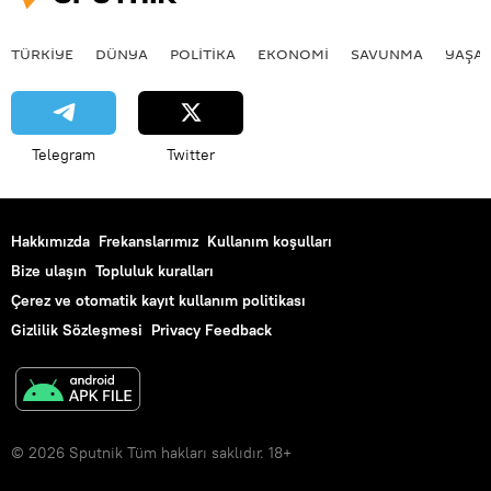
TÜRKIYE
DÜNYA
POLİTİKA
EKONOMİ
SAVUNMA
YAŞA
Telegram
Twitter
Hakkımızda
Frekanslarımız
Kullanım koşulları
Bize ulaşın
Topluluk kuralları
Çerez ve otomatik kayıt kullanım politikası
Gizlilik Sözleşmesi
Privacy Feedback
© 2026 Sputnik Tüm hakları saklıdır. 18+