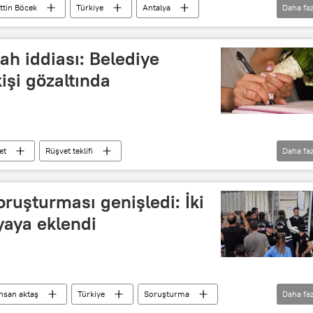
ttin Böcek
Türkiye
Antalya
Daha faz
Rüşvet
Rüşvet teklifi
Yolsuzluk
Yolsuzluk soruşturması
kah iddiası: Belediye
kişi gözaltında
et
Rüşvet teklifi
Daha faz
Nikah
Nikah şahidi
Resmi nikah
oruşturması genişledi: İki
yaya eklendi
ihsan aktaş
Türkiye
Soruşturma
Daha faz