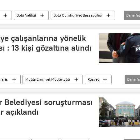
Bolu Valiliği
Bolu Cumhuriyet Başsavcılığı
Daha faz
üşvet
Rüşvet teklifi
ye çalışanlarına yönelik
 : 13 kişi gözaltına alındı
aris
Muğla Emniyet Müdürlüğü
Rüşvet
Daha fa
r Belediyesi soruşturması
r açıklandı