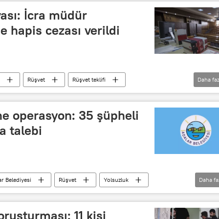
vası: İcra müdür
e hapis cezası verildi
Rüşvet
Rüşvet teklifi
Daha faz
Ceza
icra
İcra ve İflas Kanunu
ne operasyon: 35 şüpheli
a talebi
r Belediyesi
Rüşvet
Yolsuzluk
Daha fa
oruşturması: 11 kişi