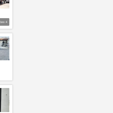
lası
4