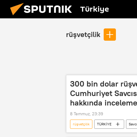
Türkiye
rüşvetçilik
300 bin dolar rüşve
Cumhuriyet Savcıs
hakkında incelem
8 Temmuz, 23:39
rüşvetçilik
TÜRKİYE
Savc
Rüşvet
Rüşvet teklifi