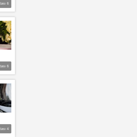
lası
6
lası
6
lası
4