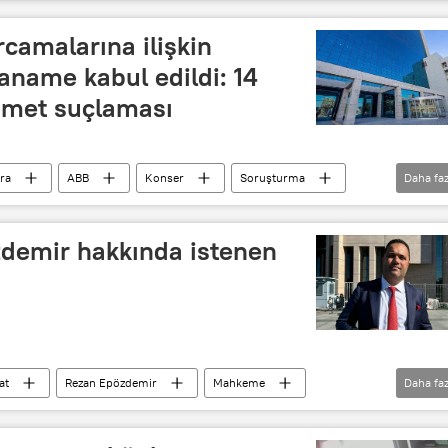
Rüşvet teklifi
Rüşvetle Mücadele Çalışma Grubu
camalarına ilişkin
aname kabul edildi: 14
immet suçlaması
ra
ABB
Konser
Soruşturma
Daha faz
Rüşvet teklifi
Dolandırıcılık
dolandırmak
demir hakkında istenen
at
Rezan Epözdemir
Mahkeme
Daha faz
Rüşvet
Rüşvet teklifi