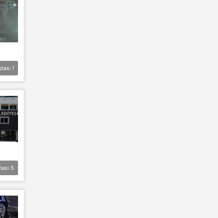
zlası
1
lası
5