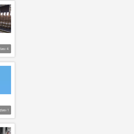
lası
4
zlası
1