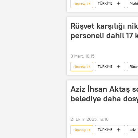
rüşvetçilik
TÜRKİYE
Muhi
Antalya Büyükşehir Belediyesi
Rüşvetle Mücadele Çalışma Grubu
Rüşvet karşılığı ni
personeli dahil 17 
3 Mart, 18:15
rüşvetçilik
TÜRKİYE
Rüşv
Rüşvetle Mücadele Çalışma Grubu
toplu nikah
resmi nikah
Aziz İhsan Aktaş s
belediye daha dos
21 Ekim 2025, 19:10
rüşvetçilik
TÜRKİYE
aziz 