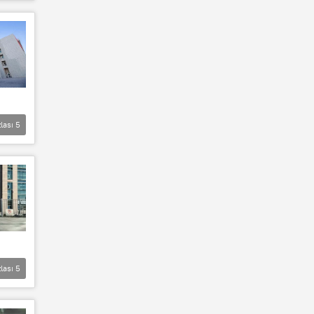
lası
5
lası
5