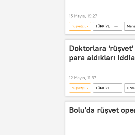
15 Mayıs, 19:27
rüşvetçilik
TÜRKİYE
Mana
Rüşvet teklifi
Baklava
Doktorlara 'rüşvet
para aldıkları iddia
12 Mayıs, 11:37
rüşvetçilik
TÜRKİYE
Ord
Bolu'da rüşvet ope