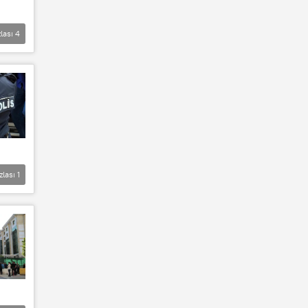
lası
4
zlası
1