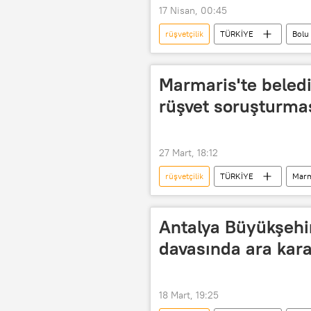
17 Nisan, 00:45
rüşvetçilik
TÜRKİYE
Bolu
Bolu İl Emniyet Müdürlüğü
R
Rüşvetle Mücadele Çalışma Grubu
Marmaris'te beledi
rüşvet soruşturması
27 Mart, 18:12
rüşvetçilik
TÜRKİYE
Marm
Rüşvet teklifi
Antalya Büyükşehi
davasında ara kara
18 Mart, 19:25