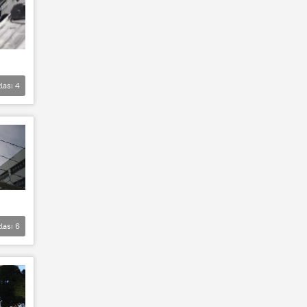
lası
4
lası
6