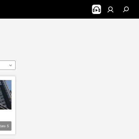
lası
5