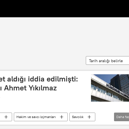
Tarih aralığı belirle
t aldığı iddia edilmişti:
ı Ahmet Yıkılmaz
e
ı
Hakim ve savcı lojmanları
Savcılık
Daha faz
Rüşvetle Mücadele Çalışma Grubu
İBB