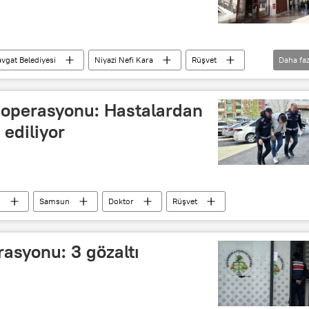
vgat Belediyesi
Niyazi Nefi Kara
Rüşvet
Daha faz
Yolsuzluk
Yolsuzluk soruşturması
' operasyonu: Hastalardan
 ediliyor
u
Samsun
Doktor
Rüşvet
rasyonu: 3 gözaltı