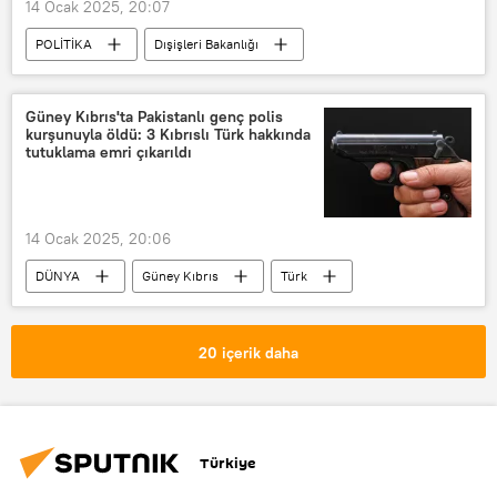
14 Ocak 2025, 20:07
POLİTİKA
Dışişleri Bakanlığı
Türkiye Cumhuriyeti
Hakan Fidan
Suriye
Esad Hasan Şeybani
Güney Kıbrıs'ta Pakistanlı genç polis
kurşunuyla öldü: 3 Kıbrıslı Türk hakkında
Ziyaret
resmi ziyaret
tutuklama emri çıkarıldı
Yaşar Güler
İbrahim Kalın
14 Ocak 2025, 20:06
DÜNYA
Güney Kıbrıs
Türk
Pakistan
Polis
20 içerik daha
Türkiye