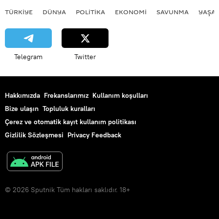
TÜRKIYE
DÜNYA
POLİTİKA
EKONOMİ
SAVUNMA
YAŞA
Telegram
Twitter
Hakkımızda
Frekanslarımız
Kullanım koşulları
Bize ulaşın
Topluluk kuralları
Çerez ve otomatik kayıt kullanım politikası
Gizlilik Sözleşmesi
Privacy Feedback
© 2026 Sputnik Tüm hakları saklıdır. 18+