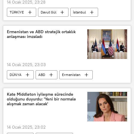
14 Ocak 2025, 23:28
Türk hackerlar
TÜRKİYE
Davut Gül
İstanbul
Sahte içki
Ermenistan ve ABD stratejik ortaklık
anlaşması imzaladı
14 Ocak 2025, 23:03
DÜNYA
ABD
Ermenistan
Antony Blinken
Ararat Mirzoyan
Güney Kafkasya
IŞİD
Kate Middleton iyileşme sürecinde
olduğunu duyurdu: 'Yeni bir normale
Stratejik ortaklık
Anlaşma
alışmak zaman alacak'
Uluslararası koalisyon
Ortadoğu
Washington
14 Ocak 2025, 23:02