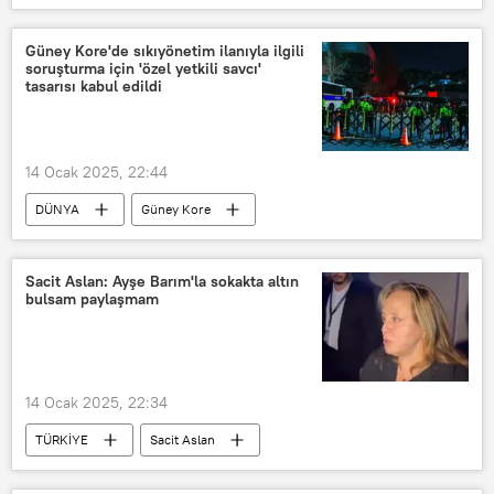
TBMM Meclis Başkanlığı
Meclis Komisyonu
TBMM
Güney Kore'de sıkıyönetim ilanıyla ilgili
soruşturma için 'özel yetkili savcı'
TBMM Genel Kurulu
TBMM Başkanlığı
tasarısı kabul edildi
Türkiye Büyük Millet Meclisi (TBMM)
CHP
Cumhuriyet Halk Partisi (CHP)
14 Ocak 2025, 22:44
DÜNYA
Güney Kore
Sıkı yönetim
Yoon Suk-yeol
Özel Yetkili Savcılık
Sacit Aslan: Ayşe Barım'la sokakta altın
bulsam paylaşmam
14 Ocak 2025, 22:34
TÜRKİYE
Sacit Aslan
ayşe barım
Serenay Sarıkaya