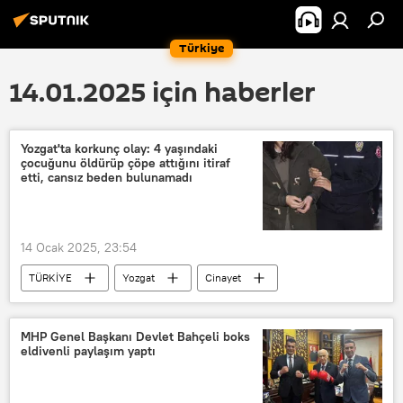
Türkiye
14.01.2025 için haberler
Yozgat'ta korkunç olay: 4 yaşındaki
çocuğunu öldürüp çöpe attığını itiraf
etti, cansız beden bulunamadı
14 Ocak 2025, 23:54
TÜRKİYE
Yozgat
Cinayet
Çocuk
Çocuk cinayeti
ihbar
itiraf
MHP Genel Başkanı Devlet Bahçeli boks
eldivenli paylaşım yaptı