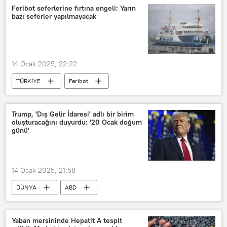
menajer
Medya
Feribot seferlerine fırtına engeli: Yarın
bazı seferler yapılmayacak
14 Ocak 2025, 22:22
TÜRKİYE
Feribot
feribot seferleri
Çanakkale
Çanakkale Valiliği
Çanakkale Boğazı
Trump, 'Dış Gelir İdaresi' adlı bir birim
oluşturacağını duyurdu: '20 Ocak doğum
Çanakkale Belediyesi
Fırtına
günü'
Hava
Hava sıcaklığı
Yağmur
14 Ocak 2025, 21:58
DÜNYA
ABD
ABD vergi kurumu (IRS)
Truth Social
Donald Trump
Yaban mersininde Hepatit A tespit