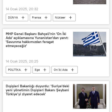
14 Ocak 2025, 20:32
DÜNYA
Fransa
Nükleer
nükleer füze
Nükleer silah
nükleer denizaltı
Nükleer savaş
MHP Genel Başkanı Bahçeli'nin 'On İki
Ada' açıklamasına Yunanistan'dan yanıt:
Fransız
Fransız askerleri
'Savunma hakkımızdan feragat
etmeyeceğiz'
Sosyal medya
Sosyal güvenlik
Internet
İnternet erişimi
14 Ocak 2025, 20:25
POLİTİKA
Ege
On İki Ada
Yunanistan Dışişleri Bakanlığı
MHP
Devlet Bahçeli
Savunma
Dışişleri Bakanlığı duyurdu: ‘Suriye'deki
yeni yönetimin Dışişleri Bakanı Şeybani
feragat
Ege Denizi
Türkiye’yi ziyaret edecek’
Birleşmiş Milletler (BM)